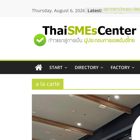
Skip
Thursday, August 6, 2026
Latest:
อยากหาเงินทุน เพิ่
to
เริ่มยังไงให้ผ่านฉลุ
content
สัมมนาออนไลน์ โอ
บริการน้ำมัน Shell
"ศูนย์
สัมมนาลงทุน แฟรน
ThaiFranchise Me
ไชส์ ครั้งที่ 8
รวม
ร้านเครื่องเสียงคุ
โซลูชันระบบภาพแ
บริษัท Cybersecuri
START
DIRECTORY
FACTORY
ข้อมูล
วิธีเลือกผู้ให้บริกา
โจทย์ธุรกิจ
a la carte
ธุรกิจ
SME
แห่ง