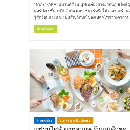
ไทย,
“อากะ” (AKA) แบรนด์ร้าน บุฟเฟ่ต์ปิ้งย่างยากินิกุ สไตล
คอร์ปอเรชั่น กรุ๊ป จำกัด (มหาชน) รู้หรือไม่ว่าอากะร้าน
SMEs,
รู้สึกร้อนแรงและเป็นสัญลักษณ์ของเปลวไฟจากเตาถ่านที
แฟ
Read more
รน
ไชส์,
ที่
ปรึกษา
แฟ
Franchise
Starting a Business
รน
แฟรนไชส์ signature ร้านสเต๊กยุค