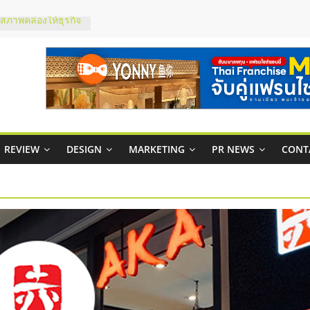
มสภาพคล่องให้ธุรกิจ
ย
กาสบริหารสถานี
ไชส์ยอนนี่
et Up จับคู่แฟรน
ณภาพสูง พร้อม
ละเสียง
ty ในไทยที่ไหนดี?
REVIEW
DESIGN
MARKETING
PR NEWS
CONT
รให้คุ้มค่าและตอบ