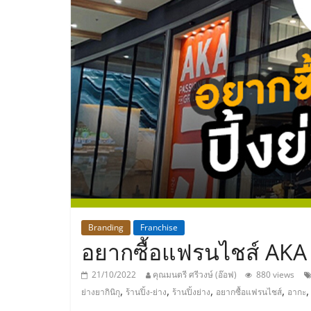
ประเทศไทย,
ThaiSMEsCenter
รวม
ธุรกิจ
เอ
ส
เอ็
Branding
Franchise
อยากซื้อแฟรนไชส์ AKA บุฟ
มอี
21/10/2022
คุณมนตรี ศรีวงษ์ (อ๊อฟ)
880 views
,
,
,
,
ย่างยากินิกุ
ร้านปิ้ง-ย่าง
ร้านปิ้งย่าง
อยากซื้อแฟรนไชส์
อากะ