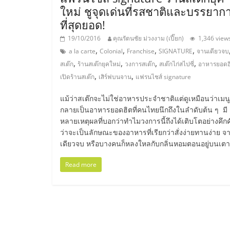
ใหม่ ชูจุดเด่นที่รสชาติและบรรยาก
ไชส์,
ที่สุดยอด!
19/10/2016
คุณรัตนชัย ม่วงงาม (เปี๊ยก)
1,346 view
รวม
,
,
,
,
a la carte
Colonial
Franchise
SIGNATURE
จานเดียวจบ
,
,
,
,
สเต๊ก
ร้านสเต๊กยุคใหม่
วงการสเต๊ก
สเต๊กไก่สไปซี่
อาหารยอดฮ
แฟ
,
,
เปิดร้านสเต๊ก
เสิร์ฟบนจาน
แฟรนไชส์ signature
แม้ว่าสเต๊กจะไม่ใช่อาหารประจำชาติแต่ดูเหมือนว่าเมนู
รน
กลายเป็นอาหารยอดฮิตที่คนไทยนึกถึงในลำดับต้น ๆ มี
หลายเหตุผลที่บอกว่าทำไมวงการนี้ถึงได้เติบโตอย่างคึกค
ไชส์
ว่าจะเป็นลักษณะของอาหารที่เรียกว่าสั่งง่ายทานง่าย จ
เดียวจบ หรือบางคนก็หลงใหลกับกลิ่นหอมตอนอยู่บนเตา
ขาย
Read more
แฟ
รน