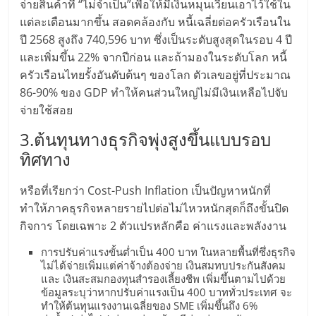
แฟ
จ่ายสินค้าที่ “ไม่จำเป็น”เพื่อให้มีเงินหมุนเวียนเอาไว้ใช้ใน
แต่ละเดือนมากขึ้น สอดคล้องกับ หนี้เฉลี่ยต่อครัวเรือนใน
รน
ปี 2568 สูงถึง 740,596 บาท ซึ่งเป็นระดับสูงสุดในรอบ 4 ปี
และเพิ่มขึ้น 22% จากปีก่อน และถ้ามองในระดับโลก หนี้
ไชส์
ครัวเรือนไทยรั้งอันดับต้นๆ ของโลก ตัวเลขอยู่ที่ประมาณ
86-90% ของ GDP ทำให้คนส่วนใหญ่ไม่มีเงินเหลือไปจับ
แฟ
จ่ายใช้สอย
3.ต้นทุนทางธุรกิจพุ่งสูงขึ้นแบบรอบ
รน
ทิศทาง
ไชส์
หรือที่เรียกว่า Cost-Push Inflation เป็นปัญหาหนักที่
ทำให้ภาคธุรกิจหลายรายไปต่อไม่ไหวหนักสุดก็ถึงขั้นปิด
ขาย
กิจการ โดยเฉพาะ 2 ตัวแปรหลักคือ ค่าแรงและพลังงาน
การปรับค่าแรงขั้นต่ำเป็น 400 บาท ในหลายพื้นที่ซึ่งธุรกิจ
หน้า
ไม่ได้จ่ายเพิ่มแต่ค่าจ้างต้องจ่าย เงินสมทบประกันสังคม
และ เงินสะสมกองทุนสำรองเลี้ยงชีพ เพิ่มขึ้นตามไปด้วย
ข้อมูลระบุว่าหากปรับค่าแรงเป็น 400 บาททั่วประเทศ จะ
บ้าน
ทำให้ต้นทุนแรงงานเฉลี่ยของ SME เพิ่มขึ้นถึง 6%