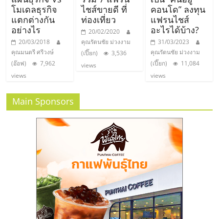
โมเดลธุรกิจ
ไชส์ขายดี ที่
คอนโด” ลงทุน
แตกต่างกัน
ท่องเที่ยว
แฟรนไชส์
อย่างไร
อะไรได้บ้าง?
20/02/2020
20/03/2018
คุณรัตนชัย ม่วงงาม
31/03/2023
คุณมนตรี ศรีวงษ์
คุณรัตนชัย ม่วงงาม
(เปี๊ยก)
3,536
(อ๊อฟ)
7,962
(เปี๊ยก)
11,084
views
views
views
Main Sponsors