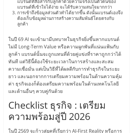
รน
แบรนด์ที่สื่อสารกับลูกค้าด้วยความจริงเป็นตัวตนของ
แบรนด์ที่เข้าใจได้ง่าย จะได้รับความสนใจมากกว่า
การเข้าถึงข้อมูลส่วนตัวทำได้ยากขึ้น ดังนั้นแบรนด์เองจึง
ไชส์"
ต้องเก็บข้อมูลผ่านการสร้างความสัมพันธ์โดยตรงกับ
ลูกค้า
"ศูนย์
ในปี 69 AI จะเข้ามามีบทบาทในธุรกิจยิ่งขึ้นหากแบรนด์
รวม
ไม่มี Long-Term Value หรือความผูกพันที่แน่นแฟ้นกับ
ข้อมูล
ลูกค้า แบรนด์นั้นจะถูกแทนที่ด้วยคู่แข่งที่ราคาถูกกว่าได้
ธุรกิจ
ทันที แต่วิธีนี้ต้องใช้ระยะเวลาในการสร้างและสะสม
SME
ความเชื่อมั่น แต่เป็นวิธีที่ได้ผลดีกับการทำธุรกิจในระยะ
แห่ง
ประเทศไทย,
ยาว และนอกจากการเตรียมความพร้อมในด้านความคุ้ม
ThaiSMEsCenter,
ค่า ธุรกิจเองก็ต้องเตรียมความพร้อมในด้านเทคโนโลยี
รวม
และด้านอื่นๆ ควบคู่กันด้วย
ธุรกิจ
Checklist ธุรกิจ : เตรียม
เอ
ส
ความพร้อมสู่ปี 2026
เอ็
มอี
ในปี 2569 จะก้าวสู่ยุคที่เรียกว่า AI-First Reality หรือการ