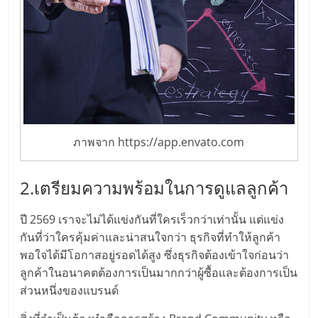
รน
ไชส์,
ศูนย์
รวม
แฟ
รน
ไชส์
พร้อม
ภาพจาก https://app.envato.com
ทำเล
สำหรับ
เปิด
2.เตรียมความพร้อมในการดูแลลูกค้า
ร้าน
ปรึกษา
ปี 2569 เราจะไม่ได้แข่งกันที่ใครเร็วกว่าเท่านั้น แต่แข่ง
ฟรี,
กันที่ว่าใครคุ้มค่าและน่าสนใจกว่า ธุรกิจที่ทำให้ลูกค้า
บริการ
พอใจได้มีโอกาสอยู่รอดได้สูง ซึ่งธุรกิจต้องเข้าใจก่อนว่า
พัฒนา
ลูกค้าในอนาคตต้องการเป็นมากกว่าผู้ซื้อและต้องการเป็น
ระบบ
ส่วนหนึ่งของแบรนด์
แฟ