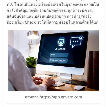
ไทย,
ที่ AI ไม่ได้เป็นเพียงเครื่องมือเสริมในธุรกิจแต่จะกลายเป็น
SMEs,
กำลังสำคัญมากขึ้น ร่วมกับพฤติกรรมลูกค้าจะมีความ
แฟ
สลับซับซ้อนและเปลี่ยนแปลงเร็วมาก การทำธุรกิจจึง
รน
ต้องเตรียม Checklist ให้มีความพร้อมในหลายด้านได้แก่
ไชส์,
ที่
ปรึกษา
แฟ
รน
ไชส์,
รวม
แฟ
รน
ไชส์
ขาย
แฟ
รน
ภาพจาก https://app.envato.com
ไชส์
แฟ