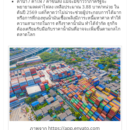
ค่าน้ำ / ค่าไฟ / ค่าขนส่ง แม้จะมีข่าวว่าภาครัฐจะ
พยายามลดค่าไฟลง เหลือประมาณ 3.88 บาท/หน่วย ใน
ลงทุน
ต้นปี 2569 แต่ก็คาดว่าไม่น่าจะช่วยผู้ประกอบการได้มาก
หรือการที่กองทุนน้ำมันเชื้อเพลิงมีภาระหนี้มหาศาล ทำให้
ความสามารถในการ ตรึงราคาน้ำมัน ทำได้จำกัด ธุรกิจ
น้อย
ต้องเตรียมรับมือกับราคาน้ำมันที่อาจจะเพิ่มขึ้นตามกลไก
ตลาดโลก
คืน
ทุน
ไว,
ที่
ปรึกษา
การ
ภาพจาก https://app.envato.com