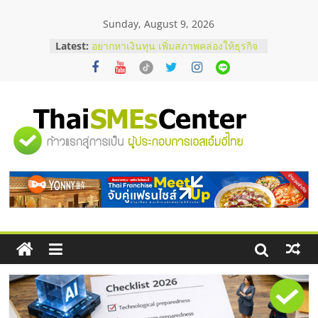
Skip
Sunday, August 9, 2026
to
content
Latest:
บริษัท Cybersecurity ในไทยที่ไหนดี?
วิธีเลือกผู้ให้บริการให้คุ้มค่าและตอบ
โจทย์ธุรกิจ
อยากหาเงินทุน เพิ่มสภาพคล่องให้ธุรกิจ
เริ่มยังไงให้ผ่านฉลุย
สัมมนาออนไลน์ โอกาสบริหารสถานี
"ศูนย์
บริการน้ำมัน Shell
สัมมนาลงทุน แฟรนไชส์ยอนนี่
ThaiFranchise Meet Up จับคู่แฟรน
รวม
ไชส์ ครั้งที่ 8
ร้านเครื่องเสียงคุณภาพสูง พร้อม
โซลูชันระบบภาพและเสียง
ข้อมูล
ธุรกิจ
SME