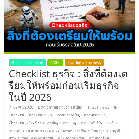
แห่ง
ประเทศไทย,
ThaiSMEsCenter,
รวม
Business Planning
SMEs
Starting a Business
Checklist ธุรกิจ : สิ่งที่ต้องเต
ธุรกิจ
รียมให้พร้อมก่อนเริ่มธุรกิจ
เอ
ในปี 2026
ส
09/01/2026
คุณรัตนชัย ม่วงงาม (เปี๊ยก)
261 views
,
,
,
,
Checklist
Checklist 2026
Checklist ธุรกิจ
Checklist2026
เอ็
,
,
,
,
Checklistธุรกิจ
Social Media
การตลาด
การตลาดปี 69
การสร้าง
,
,
,
,
,
แบรนด์
การเตรียมความพร้อม
ต้นทุนทางธุรกิจ
ธุรกิจพุ่งสูง
ภาคธุรกิจ
,
,
,
สร้างแบรนด์
สิ่งที่ต้องเตรียม
เตรียมความพร้อม
เศรษฐกิจไทย