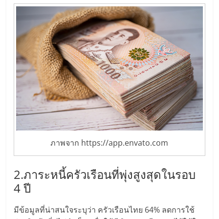
แฟ
รน
ไชส์,
รวม
แฟ
รน
ภาพจาก https://app.envato.com
ไชส์
2.ภาระหนี้ครัวเรือนที่พุ่งสูงสุดในรอบ
ขาย
4 ปี
มีข้อมูลที่น่าสนใจระบุว่า ครัวเรือนไทย 64% ลดการใช้