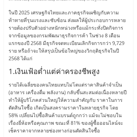
มอี
ในปี 2025 เศรษฐกิจไทยและภาคธุรกิจเผชิญกับความ
ไทย,
ท้าทายที่รุนแรงและซับซ้อน ส่งผลให้ผู้ประกอบการหลาย
รายต้องปรับตัวอย่างหนักหน่วงหรือแม้กระทั่งปิดกิจการ
SMEs,
จากข้อมูลของกรมพัฒนาธุรกิจการค้า ในช่วง 8 เดือน
แรกของปี 2568 มีธุรกิจจดทะเบียนเลิกกิจการกว่า 9,729
แฟ
ราย หรือถ้าจะให้สรุปเป็นข้อใหญ่ของวิกฤติธุรกิจในปี
2568 ได้แก่
รน
1.เงินเฟ้อต่ำแต่ค่าครองชีพสูง
ไชส์,
รายได้เฉลี่ยของคนไทยแทบไม่โตแต่ราคาสินค้าจำเป็น
(อาหาร เครื่องดื่ม พลังงาน) กลับขึ้นสะสมต่อเนื่องหลายปี
ทำให้ผู้บริโภคส่วนใหญ่ให้ความสำคัญกับ ราคาในการ
ที่
ตัดสินใจซื้อ เกิดเป็นสงครามราคาในหลายธุรกิจ โดย
58% เปลี่ยนไปซื้อสินค้าแบรนด์ถูกกว่า แม้จะไม่ชอบใน
ปรึกษา
เรื่องยี่ห้อหรือคุณภาพ ขณะที่ 81% ของผู้ซื้อออนไลน์จะ
เช็คราคาจากหลายช่องทางก่อนตัดสินใจซื้อ