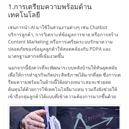
รน
1.การเตรียมความพร้อมด้าน
ไชส์
เทคโนโลยี
ขาย
หน้า
เช่นการนำ AI มาใช้ในส่วนงานต่างๆ เช่น Chatbot
บ้าน
บริการลูกค้า, การวิเคราะห์ข้อมูลการขาย หรือการสร้าง
ลงทุน
Content Marketing หรือการเตรียมระบบรักษาความ
น้อย
ปลอดภัยของข้อมูลลูกค้าให้สอดคล้องกับ PDPA และ
คืน
มาตรฐานสากลที่เข้มงวดขึ้น
ทุน
ไว,
นอกจากนี้ยังควรที่จะพัฒนาระบบหลังบ้านให้ทันยุคสมัย
ที่
เพื่อให้การทำธุรกิจเกิดประสิทธิภาพได้มากที่สุด ซึ่งการเต
ปรึกษา
รียมความพร้อมในด้านนี้ได้อย่างเหมาะสมจะช่วยลด
การ
ต้นทุนได้ด้วยการใช้เทคโนโลยีมาแทน รวมถึงยังช่วยให้
ลงทุน
เข้าถึงกลุ่มลูกค้าได้แบบที่เข้าความต้องการมากขึ้นด้วย
และ
ขยาย
สา
ขา
แฟ