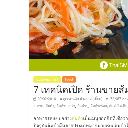
ประเทศไทย,
ThaiSMEsCenter
รวม
ธุรกิจ
เอ
ส
Business Idea
Food
7 เทคนิคเปิด ร้านขายส้
เอ็
09/02/2018
คุณรัตนชัย ม่วงงาม (เปี๊ยก)
72,967 vie
,
,
,
,
,
สะอาด
ส้มตำ
ส้มตำปลาร้า
ส้มตำปู
ส้มตำอร่อย
ส้มตำไข่เค็ม
มอี
อาหารรสแซ่บอย่าง
ส้มตำ
เป็นเมนูยอดฮิตที่เชื่อ
ปัจจุบันส้มตำมีหลายประเภทมากมายเช่น ส้มตำไท