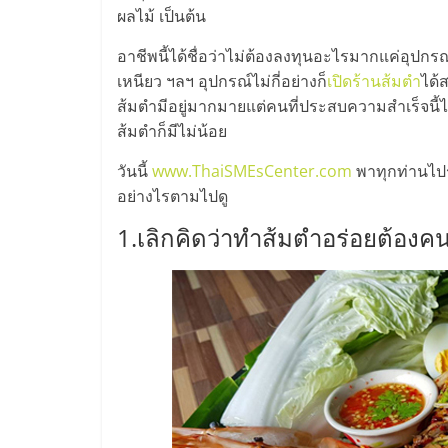
ไทย,
ผลไม้ เป็นต้น
SMEs,
อาชีพนี้ได้ชื่อว่าไม่ต้องลงทุนอะไรมากแค่อุปกร
เหนียว ฯลฯ อุปกรณ์ไม่กี่อย่างก็
เปิดร้านส้มตำ
ได้
แฟ
ส้มตำมีอยู่มากมายแต่คนที่ประสบความสำเร็จนี้ไม่
ส้มตำก็มีไม่น้อย
รน
วันนี้
www.ThaiSMEsCenter.com
พาทุกท่านไปรู
อย่างไรตามไปดู
ไชส์,
1.เลิกคิดว่าทำส้มตำอร่อยต้องคน
ที่
ปรึกษา
แฟ
รน