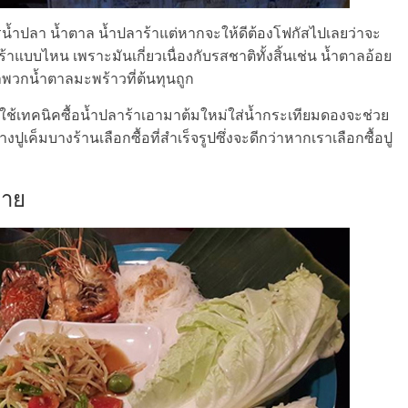
ไรน้ำปลา น้ำตาล น้ำปลาร้าแต่หากจะให้ดีต้องโฟกัสไปเลยว่าจะ
บบไหน เพราะมันเกี่ยวเนื่องกับรสชาติทั้งสิ้นเช่น น้ำตาลอ้อย
าพวกน้ำตาลมะพร้าวที่ต้นทุนถูก
ใช้เทคนิคซื้อน้ำปลาร้าเอามาต้มใหม่ใส่น้ำกระเทียมดองจะช่วย
งปูเค็มบางร้านเลือกซื้อที่สำเร็จรูปซึ่งจะดีกว่าหากเราเลือกซื้อปู
ลาย