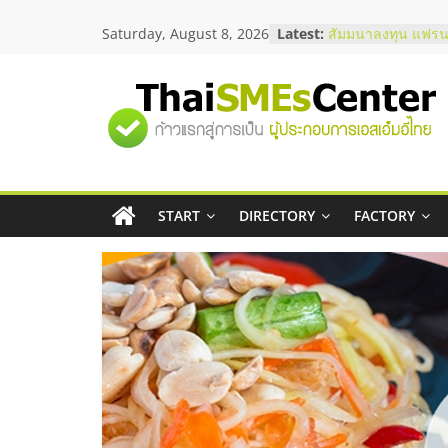
Skip
Saturday, August 8, 2026
Latest:
สัมมนาลงทุน แฟรนไ
to
ThaiFranchise Mee
content
ไชส์ ครั้งที่ 8
ร้านเครื่องเสียงคุณ
"ศูนย์
โซลูชันระบบภาพแล
บริษัท Cybersecuri
วิธีเลือกผู้ให้บริกา
รวม
โจทย์ธุรกิจ
อยากหาเงินทุน เพิ่
เริ่มยังไงให้ผ่านฉลุย
START
DIRECTORY
FACTORY
ข้อมูล
สัมมนาออนไลน์ โอ
บริการน้ำมัน Shell
ธุรกิจ
SME
แห่ง