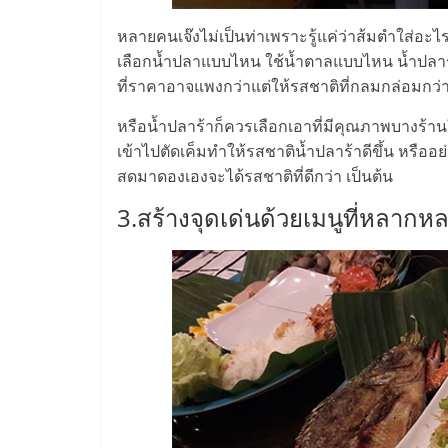
น้อย
หลายคนเจ๊งไม่เป็นท่าเพราะรู้แค่ว่าส้มตำใส่อะ
เลือกน้ำปลาแบบไหน ใช้น้ำตาลแบบไหน น้ำปลาร้าแ
คืน
ที่ราคาอาจแพงกว่าแต่ให้รสชาติที่กลมกล่อมกว่
ทุน
หรือน้ำปลาร้าก็ควรเลือกเอาที่มีคุณภาพบางร้าน
เข้าไปตัดเค็มทำให้รสชาติน้ำปลาร้าดีขึ้น หรืออย่า
สดมาดองเองจะได้รสชาติที่ดีกว่า เป็นต้น
ไว,
3.สร้างจุดเด่นด้วยเมนูที่หลากห
ที่
ปรึกษา
การ
ลงทุน