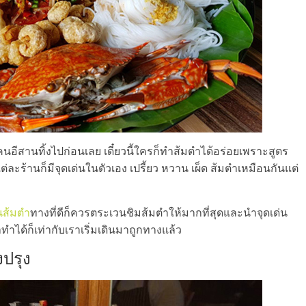
อีสานทิ้งไปก่อนเลย เดี๋ยวนี้ใครก็ทำส้มตำได้อร่อยเพราะสูตร
ะร้านก็มีจุดเด่นในตัวเอง เปรี้ยว หวาน เผ็ด ส้มตำเหมือนกันแต่
านส้มตำ
ทางที่ดีก็ควรตระเวนชิมส้มตำให้มากที่สุดและนำจุดเด่น
ทำได้ก็เท่ากับเราเริ่มเดินมาถูกทางแล้ว
งปรุง