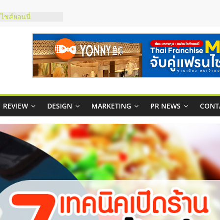
ชส์ยอนนี่
t Up จับคู่แฟรน
ภาพสูง พร้อม
ะเสียง
ty ในไทยที่ไหนดี?
รให้คุ้มค่าและตอบ
มสภาพคล่องให้ธุรกิจ
REVIEW
DESIGN
MARKETING
PR NEWS
CONT
กาสบริหารสถานี