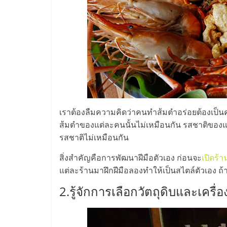
ไชส์,
รวม
แฟ
รน
เราต้องลืมความคิดว่าคนทำส้มตำอร่อยต้องเป็นคน
ส้มตำของแต่ละคนนั้นไม่เหมือนกัน รสชาติของแต่ล
ไชส์
รสชาติไม่เหมือนกัน
ขาย
สิ่งสำคัญคือการพัฒนาฝีมือตัวเอง ก่อนจะ
เปิดร้
แต่ละร้านมาฝึกฝีมือลองทำให้เป็นสไตล์ตัวเอง ถ้า
แฟ
2.รู้จักการเลือกวัตถุดิบและเครื่อ
รน