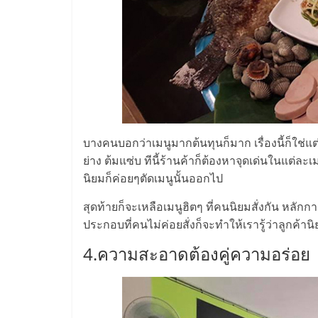
และ
ขยาย
สา
ขา
บางคนบอกว่าเมนูมากต้นทุนก็มาก เรื่องนี้ก็ใช่แต
ย่าง ต้มแซ่บ ทีนี้ร้านค้าก็ต้องหาจุดเด่นในแต่ล
แฟ
นิยมก็ค่อยๆตัดเมนูนั้นออกไป
รน
สุดท้ายก็จะเหลือเมนูฮิตๆ ที่คนนิยมสั่งกัน หลักกา
ประกอบที่คนไม่ค่อยสั่งก็จะทำให้เรารู้ว่าลูกค้าน
ไชส์,
4.ความสะอาดต้องคู่ความอร่อย
ศูนย์