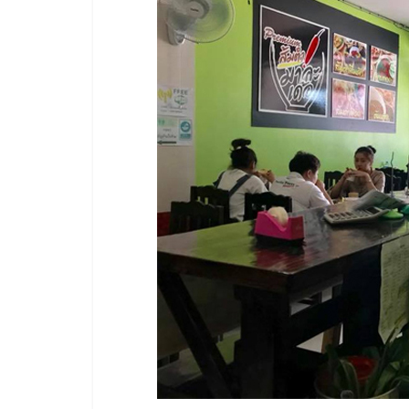
รวม
แฟ
รน
ไชส์
พร้อม
ทำเล
สำหรับ
เปิด