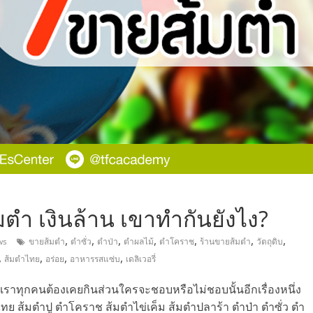
,
มตำ เงินล้าน เขาทำกันยังไง?
,
,
,
,
,
,
,
ws
ขายส้มตำ
ตำซั่ว
ตำป่า
ตำผลไม้
ตำโคราช
ร้านขายส้มตำ
วัตถุดิบ
,
,
,
,
ส้มตำไทย
อร่อย
อาหารรสแซ่บ
เดลิเวอรี่
ว่าเราทุกคนต้องเคยกินส่วนใครจะชอบหรือไม่ชอบนั้นอีกเรื่องหนึ่ง
ย ส้มตำปู ตำโคราช ส้มตำไข่เค็ม ส้มตำปลาร้า ตำป่า ตำซั่ว ตำ