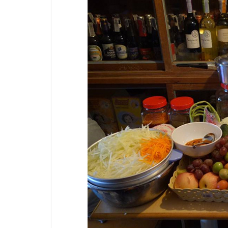
ไชส์
แฟ
รน
ไชส์
ขาย
หน้า
บ้าน
ลงทุน