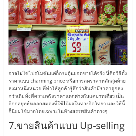
รน
ไชส์"
"ศูนย์
รวม
ข้อมูล
ธุรกิจ
SME
แห่ง
อาจไม่ใช่โปรโมชันแต่ก็กระตุ้นยอดขายได้จริง นี่คือวิธีตั้ง
ประเทศไทย,
ราคาแบบ charming price หรือการลดราคาหลักสุดท้าย
ThaiSMEsCenter,
ลงมาหนึ่งหน่วย ที่ทำให้ลูกค้ารู้สึกว่าสินค้ามีราคาถูกลง
รวม
กว่าเดิมทั้งที่ความจริงราคาแตกต่างกันแค่บาทเดียว เป็น
ธุรกิจ
อีกกลยุทธ์หลอกสมองที่ใช้ได้ผลในทางจิตวิทยา และวิธีนี้
เอ
ก็นิยมใช้มากโดยเฉพาะในห้างสรรพสินค้าต่างๆ
ส
เอ็
7.ขายสินค้าแบบ Up-selling
มอี