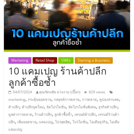
แห่ง
ประเทศไทย,
ThaiSMEsCenter,
รวม
Marketing
Retail Shop
SMEs
Starting a Business
10 แคมเปญ ร้านค้าปลีก
ธุรกิจ
ลูกค้าซื้อซ้ำ
เอ
04/07/2024
คุณรัตนชัย ม่วงงาม (เปี๊ยก)
829 views
,
,
,
,
,
marketing
กระตุ้นยอดขาย
กลยุทธ์การตลาด
การตลาด
คูปองส่วนลด
ส
,
,
,
,
,
ค้าปลีก
ค้าปลีกยุคใหม่
จัดโปรโมชั่น
จัดโปรโมชั่นพิเศษ
ธุรกิจค้าปลีก
,
,
,
,
มูลค่าการตลาด
ร้านค้าปลีก
ลูกค้าซื้อซ้ำ
เทรนด์ค้าปลีก
เทรนด์ร้านค้า
เอ็
,
,
,
,
,
,
ปลีก
เพิ่มยอดขาย
แคมเปญ
โปรสุดฮิต
โปรโมชั่น
ไอเดียธุรกิจ
ไอเดีย
แคมเปญ