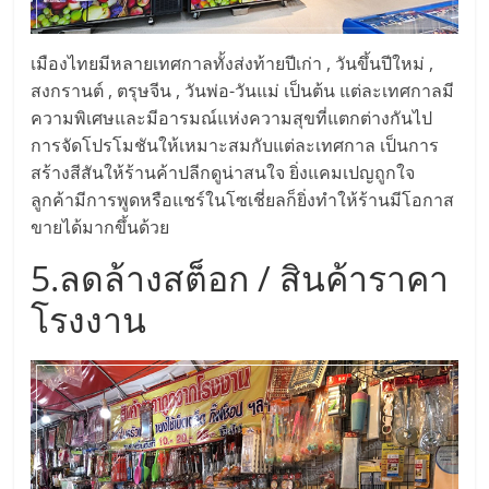
ศูนย์
เมืองไทยมีหลายเทศกาลทั้งส่งท้ายปีเก่า , วันขึ้นปีใหม่ ,
รวม
สงกรานต์ , ตรุษจีน , วันพ่อ-วันแม่ เป็นต้น แต่ละเทศกาลมี
ความพิเศษและมีอารมณ์แห่งความสุขที่แตกต่างกันไป
แฟ
การจัดโปรโมชันให้เหมาะสมกับแต่ละเทศกาล เป็นการ
สร้างสีสันให้ร้านค้าปลีกดูน่าสนใจ ยิ่งแคมเปญถูกใจ
รน
ลูกค้ามีการพูดหรือแชร์ในโซเชี่ยลก็ยิ่งทำให้ร้านมีโอกาส
ขายได้มากขึ้นด้วย
ไชส์
5.ลดล้างสต็อก / สินค้าราคา
โรงงาน
พร้อม
ทำเล
สำหรับ