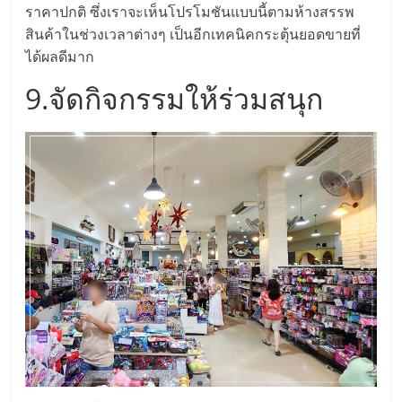
ราคาปกติ ซึ่งเราจะเห็นโปรโมชันแบบนี้ตามห้างสรรพ
รน
สินค้าในช่วงเวลาต่างๆ เป็นอีกเทคนิคกระตุ้นยอดขายที่
ไชส์,
ได้ผลดีมาก
ศูนย์
รวม
9.จัดกิจกรรมให้ร่วมสนุก
แฟ
รน
ไชส์
พร้อม
ทำเล
สำหรับ
เปิด
ร้าน
ปรึกษา
ฟรี,
บริการ
พัฒนา
ระบบ
แฟ