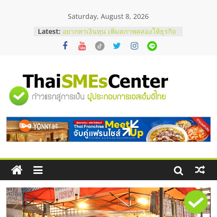
Skip
Saturday, August 8, 2026
to
content
Latest:
บริษัท Cybersecurity ในไทยที่ไหนดี?
วิธีเลือกผู้ให้บริการให้คุ้มค่าและตอบ
โจทย์ธุรกิจ
อยากหาเงินทุน เพิ่มสภาพคล่องให้ธุรกิจ
เริ่มยังไงให้ผ่านฉลุย
สัมมนาออนไลน์ โอกาสบริหารสถานี
"ศูนย์
บริการน้ำมัน Shell
สัมมนาลงทุน แฟรนไชส์ยอนนี่
ThaiFranchise Meet Up จับคู่แฟรน
รวม
ไชส์ ครั้งที่ 8
ร้านเครื่องเสียงคุณภาพสูง พร้อม
โซลูชันระบบภาพและเสียง
ข้อมูล
ธุรกิจ
SME