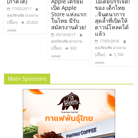
(ภาคใต้)
Apple เตรียม
ไอเดียบรรเจิด!
เปิด Apple
ของ เด็กไทย
17/02/2017
Store แห่งแรก
..จินตนาการ
คุณรัตนชัย ม่วงงาม
ในไทย มีรับ
สุดล้ำที่เปิดให้
(เปี๊ยก)
20,602
สมัครงานด้วย!
ดาวน์โหลดได้
views
แล้ว
05/10/2017
คุณรัตนชัย ม่วงงาม
17/05/2016
คุณรัตนชัย ม่วงงาม
(เปี๊ยก)
602
(เปี๊ยก)
1,700
views
views
Main Sponsors