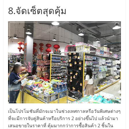
รน
8.จัดเซ็ตสุดคุ้ม
ไชส์
ขาย
หน้า
บ้าน
ลงทุน
น้อย
คืน
ทุน
ไว,
ที่
ปรึกษา
การ
ลงทุน
และ
ขยาย
เป็นโปรโมชันที่มักจะมาในช่วงเทศกาลหรือวันพิเศษต่างๆ
สา
ที่จะมีการจับคู่สินค้าหรือบริการ 2 อย่างขึ้นไป แล้วนำมา
ขา
เสนอขายในราคาที่ คุ้มมากกว่าการซื้อสินค้า 2 ชิ้นใน
แฟ