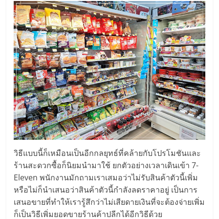
ไทย,
SMEs,
แฟ
รน
ไชส์,
ที่
ปรึกษา
แฟ
รน
ไชส์,
รวม
แฟ
รน
ไชส์
วิธีแบบนี้ก็เหมือนเป็นอีกกลยุทธ์ที่คล้ายกับโปรโมชันและ
ขาย
ร้านสะดวกซื้อก็นิยมนำมาใช้ ยกตัวอย่างเวลาเดินเข้า 7-
แฟ
Eleven พนักงานมักถามเราเสมอว่าไม่รับสินค้าตัวนี้เพิ่ม
รน
หรือไม่ก็นำเสนอว่าสินค้าตัวนี้กำลังลดราคาอยู่ เป็นการ
ไชส์
เสนอขายที่ทำให้เรารู้สึกว่าไม่เสียดายเงินที่จะต้องจ่ายเพิ่ม
แฟ
ก็เป็นวิธีเพิ่มยอดขายร้านค้าปลีกได้อีกวิธีด้วย