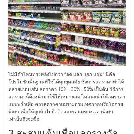
แฟ
รน
ไชส์
แฟ
รน
ไม่มีคำไหนทรงพลังไปกว่า “ลด แลก แจก แถม” นี่คือ
ไชส์
โปรโมชันพื้นฐานที่ใช้ได้ทุกยุคสมัย ซึ่งการลดราคาทำได้
หลายแบบ เช่น ลดราคา 10% , 30% , 50% เป็นต้น วิธีการ
ขาย
ลดราคานี้ต้องนำมาใช้ให้เหมาะสม ไม่แนะนำให้ลดราคา
แบบพร่ำเพื่อ ควรลดราคาเฉพาะตามเทศกาลหรือโอกาส
หน้า
พิเศษ เพื่อให้ลูกค้าไม่ยึดติดและรอแค่ช่วงเวลาพิเศษ
เท่านั้นถึงจะซื้อ
บ้าน
3.สะสมแต้มเพื่อแลกรางวัล