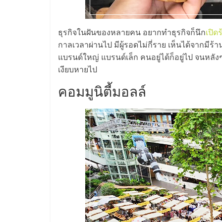
น้อย
ธุรกิจในฝันของหลายคน อยากทำธุรกิจก็นึก
เปิด
คืน
กาลเวลาผ่านไป มีผู้รอดไม่กี่ราย เห็นได้จากมีร
แบรนด์ใหญ่ แบรนด์เล็ก คนอยู่ได้ก็อยู่ไป จนหล
ทุน
เงียบหายไป
คอมมูนิตี้มอลล์
ไว,
ที่
ปรึกษา
การ
ลงทุน