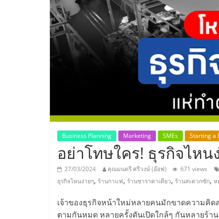
ประเทศไทย,
ThaiSMEsCenter
รวม
ธุรกิจ
เอ
ส
Business Planning
Marketing
SMEs
Starting a
อย่าโทษใคร! ธุรกิจไหน
เอ็
27/03/2024
คุณมนตรี ศรีวงษ์ (อ๊อฟ)
671 views
,
,
,
,
ธุรกิจไหนง่ายๆ
ร้านกาแฟ
ร้านชาราคาเดียว
ร้านสะดวกซัก
ห
มอี
เจ้าของธุรกิจหน้าใหม่หลายคนมักขาดความคิดสร้า
ตามกันหมด หลายครั้งดันเปิดใกล้ๆ กันหลายร้าน ย