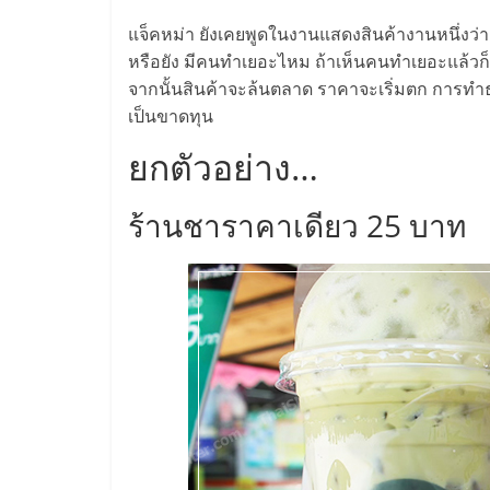
ไทย,
แจ็คหม่า ยังเคยพูดในงานแสดงสินค้างานหนึ่งว่า
SMEs,
หรือยัง มีคนทำเยอะไหม ถ้าเห็นคนทำเยอะแล้วก
จากนั้นสินค้าจะล้นตลาด ราคาจะเริ่มตก การทำ
แฟ
เป็นขาดทุน
ยกตัวอย่าง…
รน
ร้านชาราคาเดียว 25 บาท
ไชส์,
ที่
ปรึกษา
แฟ
รน