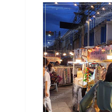
รวม
แฟ
รน
ไชส์
พร้อม
ทำเล
สำหรับ
เปิด