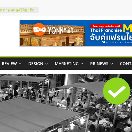
มสภาพคล่องให้ธุรกิจ
ย
กาสบริหารสถานี
ไชส์ยอนนี่
et Up จับคู่แฟรน
ณภาพสูง พร้อม
ละเสียง
ty ในไทยที่ไหนดี?
REVIEW
DESIGN
MARKETING
PR NEWS
CONT
รให้คุ้มค่าและตอบ