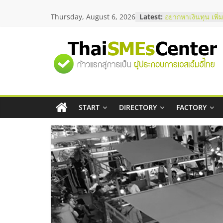
Skip
Thursday, August 6, 2026
Latest:
อยากหาเงินทุน เพิ่
to
เริ่มยังไงให้ผ่านฉลุ
content
สัมมนาออนไลน์ โอ
บริการน้ำมัน Shell
"ศูนย์
สัมมนาลงทุน แฟรน
ThaiFranchise Me
ไชส์ ครั้งที่ 8
รวม
ร้านเครื่องเสียงคุ
โซลูชันระบบภาพแ
บริษัท Cybersecuri
START
DIRECTORY
FACTORY
ข้อมูล
วิธีเลือกผู้ให้บริกา
โจทย์ธุรกิจ
ธุรกิจ
SME
แห่ง