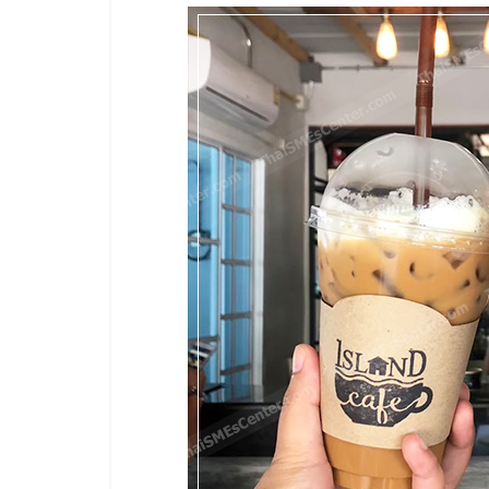
ไชส์
แฟ
รน
ไชส์
ขาย
หน้า
บ้าน
ลงทุน