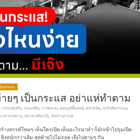
,
 Business
ง่ายๆ เป็นกระแส อย่าแห่ทำตาม
,
,
,
,
,
,
กระแสธุรกิจ
กระแสฮิต
การตลาด
คอมมูนิตี้มอลล์
ตลาดนัด
ธุรกิจติดกระแส
,
,
มาล่าสายพาน
หมาล่าเสียบไม้
เปิดร้านกาแฟ
งสรรค์ใหม่ๆ เห็นใครเปิด เห็นอะไรน่าทำ ก็มักเข้าไปรุมเปิด
ิ่งหนักกว่าเดิม สุดท้ายไปไม่รอด เจ๊งไปตามๆ กัน