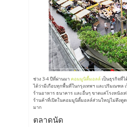
และ
ขยาย
สา
ขา
แฟ
ช่วง 3-4 ปีที่ผ่านมา
คอมมูนิตี้มอลล์
เป็นธุรกิจที
รน
ได้ว่ามีเกือบทุกพื้นที่ในกรุงเทพฯ และปริมณฑล เ
ร้านอาหาร ธนาคาร และอื่นๆ ขาดแค่โรงหนังเท่าน
ไชส์,
ร้านค้าที่เปิดในคอมมูนิตี้มอลล์ส่วนใหญ่ไม่ดึง
มาก
ศูนย์
ตลาดนัด