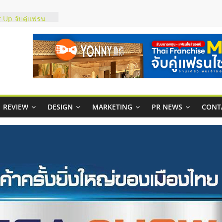
ส์ยอนนี่
 Up จับคู่แฟรน
าพสูง พร้อม
เสียง
 ในไทยที่ไหนดี?
ห้คุ้มค่าและตอบ
ภาพคล่องให้ธุรกิจ
REVIEW
DESIGN
MARKETING
PR NEWS
CONT
าสบริหารสถานี