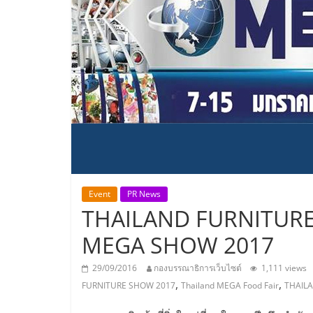
ประเทศไทย,
ThaiSMEsCenter
รวม
ธุรกิจ
เอ
ส
Event
PR News
THAILAND FURNITURE
เอ็
MEGA SHOW 2017
มอี
29/09/2016
กองบรรณาธิการเว็บไซต์
1,111 views
,
,
FURNITURE SHOW 2017
Thailand MEGA Food Fair
THAIL