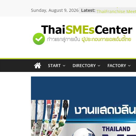
Skip
Sunday, August 9, 2026
Latest:
สัมมนาลงทุน แฟรนไช
to
ThaiFranchise Meet
content
ไชส์ ครั้งที่ 8
ร้านเครื่องเสียงคุณภ
"ศูนย์
โซลูชันระบบภาพและ
บริษัท Cybersecurity
วิธีเลือกผู้ให้บริการใ
รวม
โจทย์ธุรกิจ
อยากหาเงินทุน เพิ่มส
เริ่มยังไงให้ผ่านฉลุย
START
DIRECTORY
FACTORY
ข้อมูล
สัมมนาออนไลน์ โอก
บริการน้ำมัน Shell
ธุรกิจ
SME
แห่ง