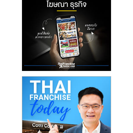
ลงทุน
น้อย
คืน
ทุน
ไว,
ที่
ปรึกษา
การ