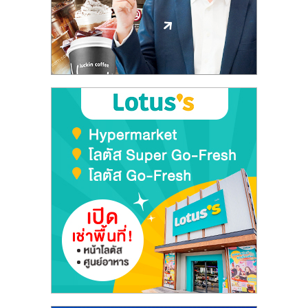
ลงทุน
และ
ขยาย
สา
ขา
แฟ
รน
ไชส์,