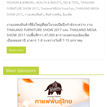
มอี
,
,
,
FASHION & JEWELRY
HEALTH & BEAUTY
KID & TOYS
THAILAND
,
,
FURNITURE SHOW 2017
Thailand MEGA Food Fair
THAILAND MEGA
ไทย,
,
,
,
SHOW 2017
งานแสดงสินค้า
สินค้าแฟชั่น
อิมแพ็ค
งานแสดงสินค้าที่ยิ่งใหญ่ที่สุดในรอบปีผนึกกำลังระหว่าง งาน
SMEs,
THAILAND FURNITURE SHOW 2017 และ THAILAND MEGA
SHOW 2017 บนพื้นที่กว่า 47,000 ตารางเมตรของอิมแพ็ค
แฟ
เมืองทองธานี อาคาร 1-8 ระหว่างวันที่ 7-15 มกราคม
Read more
รน
ไชส์,
Main Sponsors
ที่
ปรึกษา