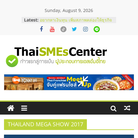
Skip
Sunday, August 9, 2026
to
content
Latest:
อยากหาเงินทุน เพิ่มสภาพคล่องให้ธุรกิจ
เริ่มยังไงให้ผ่านฉลุย
สัมมนาออนไลน์ โอกาสบริหารสถานี
บริการน้ำมัน Shell
สัมมนาลงทุน แฟรนไชส์ยอนนี่
ThaiFranchise Meet Up จับคู่แฟรน
"ศูนย์
ไชส์ ครั้งที่ 8
ร้านเครื่องเสียงคุณภาพสูง พร้อม
โซลูชันระบบภาพและเสียง
รวม
บริษัท Cybersecurity ในไทยที่ไหนดี?
วิธีเลือกผู้ให้บริการให้คุ้มค่าและตอบ
โจทย์ธุรกิจ
ข้อมูล
ธุรกิจ
SME
THAILAND MEGA SHOW 2017