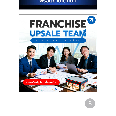
รน
ไชส์"
"ศูนย์
รวม
ข้อมูล
ธุรกิจ
SME
แห่ง
ประเทศไทย,
ThaiSMEsCenter,
รวม
ธุรกิจ
เอ
ส
เอ็
มอี