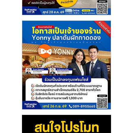
แฟ
รน
ไชส์
แฟ
รน
ไชส์
ขาย
หน้า
บ้าน