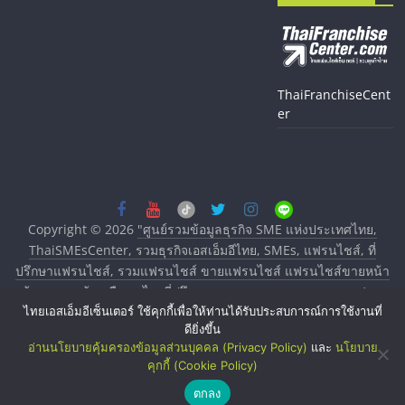
ThaiFranchiseCent
er
Copyright © 2026
"ศูนย์รวมข้อมูลธุรกิจ SME แห่งประเทศไทย,
ThaiSMEsCenter, รวมธุรกิจเอสเอ็มอีไทย, SMEs, แฟรนไชส์, ที่
ปรึกษาแฟรนไชส์, รวมแฟรนไชส์ ขายแฟรนไชส์ แฟรนไชส์ขายหน้า
บ้าน ลงทุนน้อย คืนทุนไว, ที่ปรึกษาการลงทุนและขยายสาขาแฟรน
ไทยเอสเอ็มอีเซ็นเตอร์ ใช้คุกกี้เพื่อให้ท่านได้รับประสบการณ์การใช้งานที่
ไชส์, ศูนย์รวมแฟรนไชส์ พร้อมทำเลสำหรับเปิดร้าน ปรึกษาฟรี,
ดียิ่งขึ้น
บริการพัฒนาระบบแฟรนไชส์"
. All rights reserved.
อ่านนโยบายคุ้มครองข้อมูลส่วนบุคคล (Privacy Policy)
และ
นโยบาย
คุกกี้ (Cookie Policy)
ตกลง