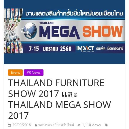
แห่ง
ประเทศไทย,
ThaiSMEsCenter,
รวม
ธุรกิจ
Event
PR News
THAILAND FURNITURE
เอ
SHOW 2017 และ
ส
THAILAND MEGA SHOW
2017
เอ็
29/09/2016
กองบรรณาธิการเว็บไซต์
1,110 views