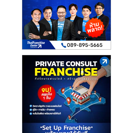
เปิด
ร้าน
ปรึกษา
ฟรี,
บริการ
พัฒนา
ระบบ
แฟ