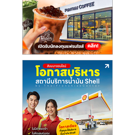
แฟ
รน
ไชส์,
รวม
แฟ
รน
ไชส์
ขาย