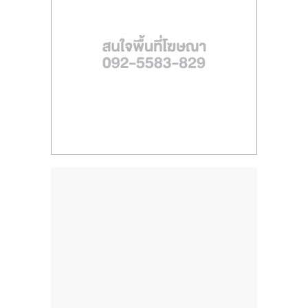
ไทย,
SMEs,
แฟ
รน
ไชส์,
ที่
ปรึกษา
แฟ
รน
ไชส์,
รวม
แฟ
รน
ไชส์
ขาย
แฟ
รน
ไชส์
แฟ