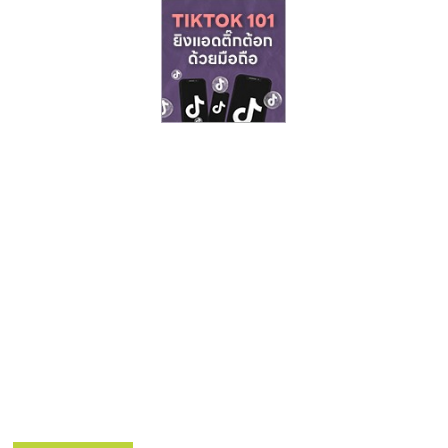
รน
ไชส์,
ศูนย์
รวม
แฟ
รน
ไชส์
พร้อม
ทำเล
สำหรับ
เปิด
ร้าน
ปรึกษา
ฟรี,
บริการ
พัฒนา
ระบบ
แฟ