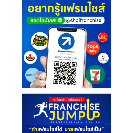
ศูนย์
รวม
แฟ
รน
ไชส์
พร้อม
ทำเล
สำหรับ