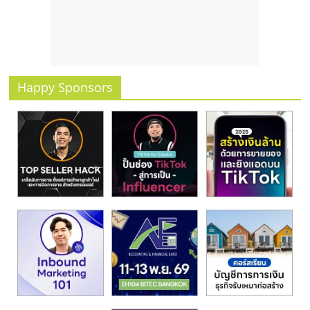
รน
ไชส์
ขาย
หน้า
บ้าน
Happy Sponsors
ลงทุน
น้อย
คืน
ทุน
ไว,
ที่
ปรึกษา
การ
ลงทุน
และ
ขยาย
สา
ขา
แฟ