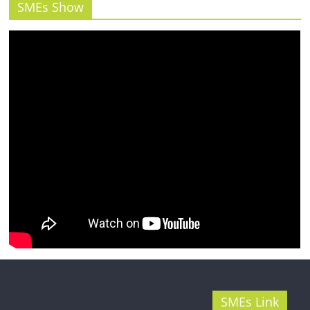
รน
SMEs Show
ไชส์"
SMEs Link