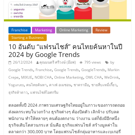
แฟ
รน
ไชส์,
Franchise
Marketing
Online Marketing
Review
Starting a Business
10 อันดับ “แฟรนไชส์” คนไทยค้นหาในปี
รวม
2024 by Google Trends
26/12/2024
คุณมนตรี ศรีวงษ์ (อ๊อฟ)
795 views
by
แฟ
,
,
,
,
Google Trends
Franchise
Google Trends
GoogleTrends
Markin
,
,
,
,
,
,
Crepe
MIXUE
NOBI CHA
Online Marketing
OWL CHA
WeDrink
รน
,
,
,
,
,
Yoguruto
คนไทยค้นหา
คาเฟ่ อเมซอน
ชาตรามือ
ชายสี่บะหมี่เกี๊ยว
,
ธุรกิจห้าดาว
แฟรนไชส์ไอศกรีม
ไชส์
ตลอดทั้งปี 2024 ภาพรวมเศรษฐกิจไทยอยู่ในภาวะของการถดถอย
ส่งผลกระทบในวงกว้าง ธุรกิจต่างๆ ต้องปิดตัว เลิกจ้าง ปรับลด
ขาย
พนักงาน ทำให้หลายๆ คนต้องตกงาน ว่างงาน แต่ก็ยังมีอีกหนึ่ง
ธุรกิจเติบโตสวนกระส นั่นคือ ธุรกิจแฟรนไชส์ สร้างมูลค่าใน
ตลาดกว่า 300,000 บาท โดยแฟรนไชส์กลุ่มอาหารและเบเกอรี่