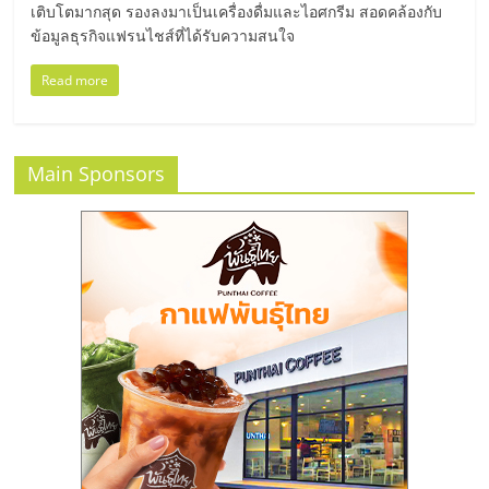
แฟ
เติบโตมากสุด รองลงมาเป็นเครื่องดื่มและไอศกรีม สอดคล้องกับ
ข้อมูลธุรกิจแฟรนไชส์ที่ได้รับความสนใจ
รน
Read more
ไชส์
แฟ
Main Sponsors
รน
ไชส์
ขาย
หน้า
บ้าน