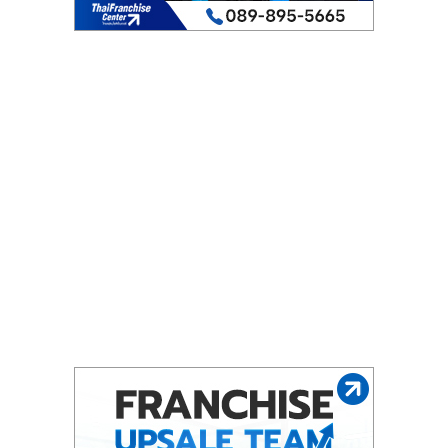
ไทย,
SMEs,
แฟ
รน
ไชส์,
ที่
ปรึกษา
แฟ
รน
ไชส์,
รวม
แฟ
รน
ไชส์
ขาย
แฟ
รน
ไชส์
แฟ