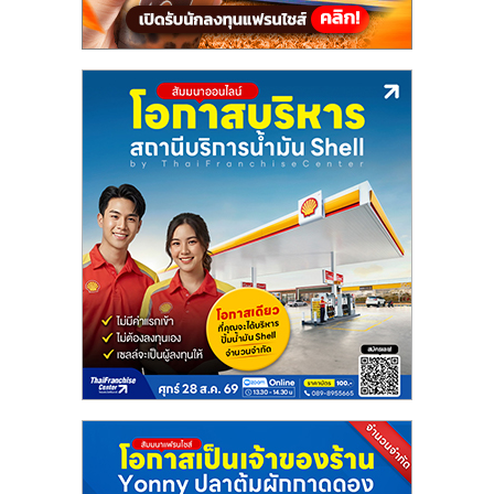
ลงทุน
น้อย
คืน
ทุน
ไว,
ที่
ปรึกษา
การ