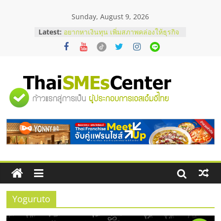
Skip
Sunday, August 9, 2026
to
content
Latest:
อยากหาเงินทุน เพิ่มสภาพคล่องให้ธุรกิจ
เริ่มยังไงให้ผ่านฉลุย
สัมมนาออนไลน์ โอกาสบริหารสถานี
บริการน้ำมัน Shell
สัมมนาลงทุน แฟรนไชส์ยอนนี่
ThaiFranchise Meet Up จับคู่แฟรน
"ศูนย์
ไชส์ ครั้งที่ 8
ร้านเครื่องเสียงคุณภาพสูง พร้อม
โซลูชันระบบภาพและเสียง
รวม
บริษัท Cybersecurity ในไทยที่ไหนดี?
วิธีเลือกผู้ให้บริการให้คุ้มค่าและตอบ
โจทย์ธุรกิจ
ข้อมูล
ธุรกิจ
SME
Yoguruto