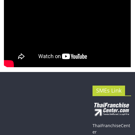
SMEs Link
ThaiFranchiseCent
er