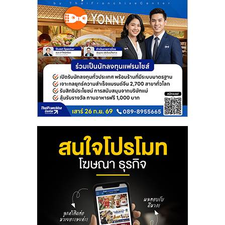
ลงทุน
และ
ขยาย
สา
ขา
แฟ
รน
ไชส์,