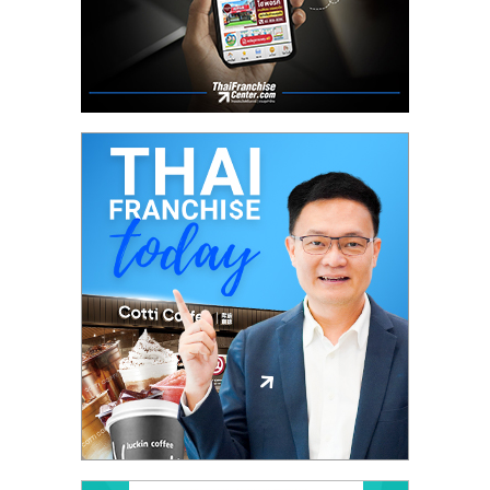
ศูนย์
รวม
แฟ
รน
ไชส์
พร้อม
ทำเล
สำหรับ