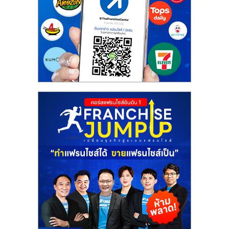
รน
ไชส์"
"ศูนย์
รวม
ข้อมูล
ธุรกิจ
SME
แห่ง
ประเทศไทย,
ThaiSMEsCenter,
รวม
ธุรกิจ
เอ
ส
เอ็
มอี