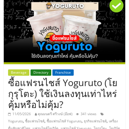
แห่ง
ประเทศไทย,
ThaiSMEsCenter,
รวม
ธุรกิจ
Beverage
Directory
Franchise
ซื้อแฟรนไชส์ Yoguruto (โย
เอ
กุรุโตะ) ใช้เงินลงทุนเท่าไหร่
ส
คุ้มหรือไม่คุ้ม?
เอ็
11/05/2026
คุณมนตรี ศรีวงษ์ (อ๊อฟ)
341 views
,
,
,
,
Yoguruto
ซื้อแฟรนไชส์
ซื้อแฟรนไชส์ Yoguruto
ธุรกิจแฟรนไชส์
เครื่อง
,
,
,
,
ดื่มสัญชาติไทย
แฟรนไขส์โยเกิร์ต
แฟรนไชส์ Yoguruto
โยกุรุโตะ
โยเกิร์ต