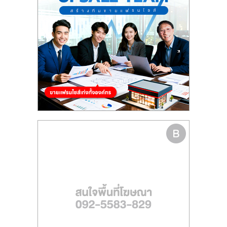
รน
ไชส์
ขาย
หน้า
บ้าน
ลงทุน
น้อย
คืน
ทุน
ไว,
ที่
ปรึกษา
การ
ลงทุน
และ
ขยาย
สา
ขา
แฟ