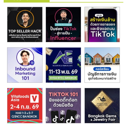
รน
ไชส์"