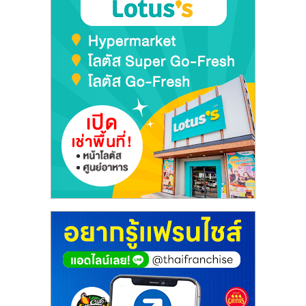
เปิด
ร้าน
ปรึกษา
ฟรี,
บริการ
พัฒนา
ระบบ
แฟ