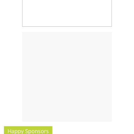
รน
ไชส์,
ศูนย์
รวม
แฟ
รน
ไชส์
พร้อม
ทำเล
สำหรับ
เปิด
ร้าน
ปรึกษา
ฟรี,
บริการ
พัฒนา
ระบบ
แฟ
Happy Sponsors