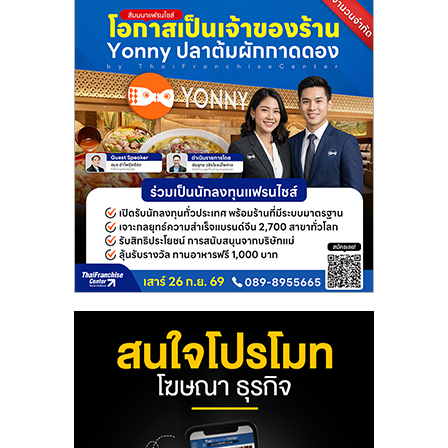
แฟ
รน
ไชส์
แฟ
รน
ไชส์
ขาย
หน้า
บ้าน