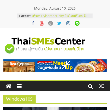
Skip
Monday, August 10, 2026
to
content
Latest:
บริษัท Cybersecurity ในไทยที่ไหนดี?
วิธีเลือกผู้ให้บริการให้คุ้มค่าและตอบ
โจทย์ธุรกิจ
อยากหาเงินทุน เพิ่มสภาพคล่องให้ธุรกิจ
เริ่มยังไงให้ผ่านฉลุย
สัมมนาออนไลน์ โอกาสบริหารสถานี
"ศูนย์
บริการน้ำมัน Shell
สัมมนาลงทุน แฟรนไชส์ยอนนี่
ThaiFranchise Meet Up จับคู่แฟรน
รวม
ไชส์ ครั้งที่ 8
ร้านเครื่องเสียงคุณภาพสูง พร้อม
โซลูชันระบบภาพและเสียง
ข้อมูล
ธุรกิจ
SME
Windows10S