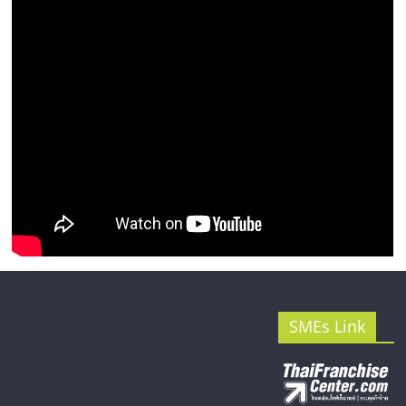
รน
ไชส์"
SMEs Link