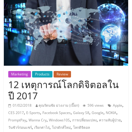
แห่ง
ประเทศไทย,
ThaiSMEsCenter,
รวม
ธุรกิจ
Marketing
Products
Review
12 เหตุการณ์โลกดิจิตอลใน
เอ
ปี 2017
ส
,
01/02/2018
คุณรัตนชัย ม่วงงาม (เปี๊ยก)
596 views
Apple
,
,
,
,
,
,
CES 2017
E-Sports
Facebook Spaces
Galaxy S8
Google
NOKIA
เอ็
,
,
,
,
,
PromptPay
Wanna Cry
Windows10S
การเปลี่ยนแปลง
ความลับผู้ป่วย
,
,
,
วันชัวร์ก่อนแชร์
เรียกค่าไถ่
โปรดักส์ใหม่
โลกดิจิตอล