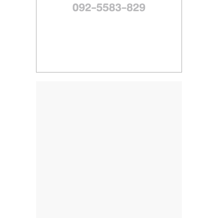
ไทย,
SMEs,
แฟ
รน
ไชส์,
ที่
ปรึกษา
แฟ
รน
ไชส์,
รวม
แฟ
รน
ไชส์
ขาย
แฟ
รน
ไชส์
แฟ