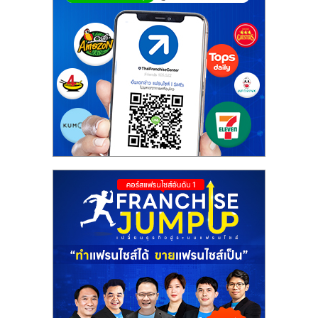
ศูนย์
รวม
แฟ
รน
ไชส์
พร้อม
ทำเล
สำหรับ