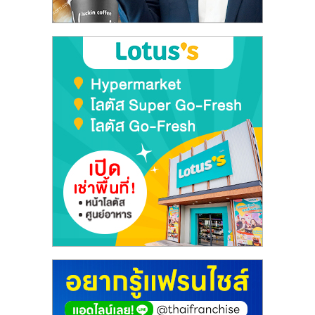
ลงทุน
และ
ขยาย
สา
ขา
แฟ
รน
ไชส์,