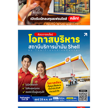
แฟ
รน
ไชส์,
รวม
แฟ
รน
ไชส์
ขาย