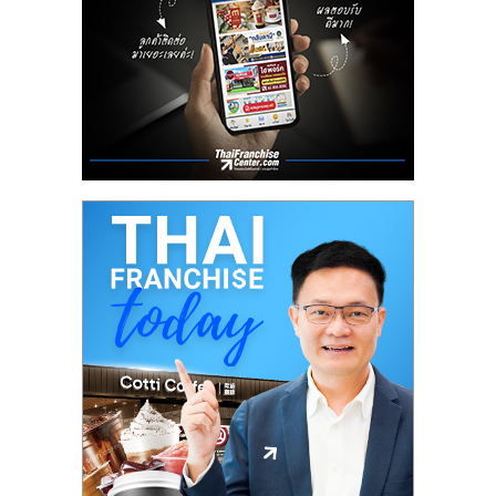
ลงทุน
น้อย
คืน
ทุน
ไว,
ที่
ปรึกษา
การ