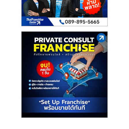
เปิด
ร้าน
ปรึกษา
ฟรี,
บริการ
พัฒนา
ระบบ
แฟ