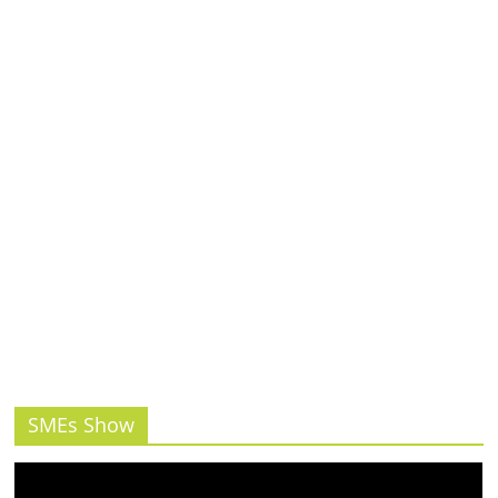
รน
ไชส์,
ศูนย์
รวม
แฟ
รน
ไชส์
พร้อม
ทำเล
สำหรับ
เปิด
ร้าน
ปรึกษา
ฟรี,
บริการ
พัฒนา
SMEs Show
ระบบ
แฟ