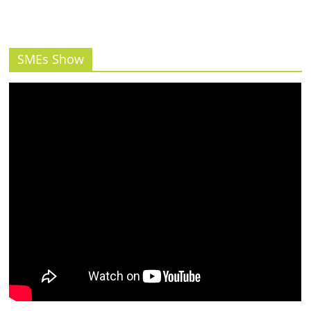
รน
ไชส์"
SMEs Show