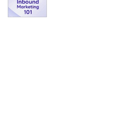
รน
ไชส์,
ศูนย์
รวม
แฟ
รน
ไชส์
พร้อม
ทำเล
สำหรับ
เปิด
ร้าน
ปรึกษา
ฟรี,
บริการ
พัฒนา
ระบบ
แฟ