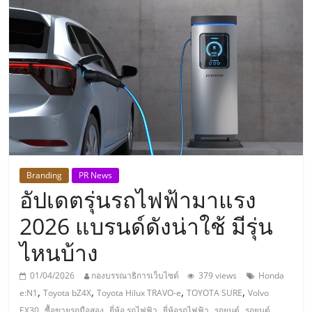
แห่ง
ประเทศไทย,
ThaiSMEsCenter,
รวม
ธุรกิจ
Branding
PR News
อัปเดตรุ่นรถไฟฟ้ามาแรง
เอ
2026 แบรนด์ดังน่าใช้ มีรุ่น
ส
ไหนบ้าง
เอ็
01/04/2026
กองบรรณาธิการเว็บไซต์
379 views
Honda
,
,
,
,
e:N1
Toyota bZ4X
Toyota Hilux TRAVO-e
TOYOTA SURE
Volvo
,
,
,
,
,
EX30
ซื้อขายรถมือสอง
ยี่ห้อ รถไฟฟ้า
ยี่ห้อรถไฟฟ้า
รถยนต์
รถยนต์