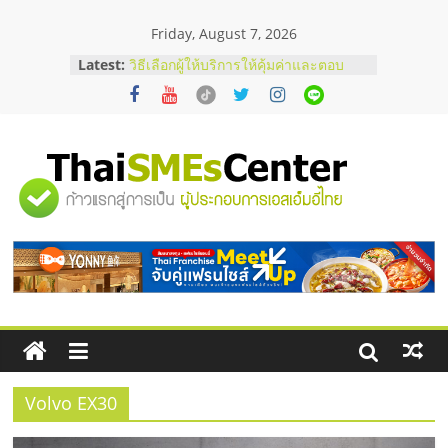
Skip
Friday, August 7, 2026
to
content
บริษัท Cybersecurity ในไทยที่ไหนดี?
Latest:
วิธีเลือกผู้ให้บริการให้คุ้มค่าและตอบ
โจทย์ธุรกิจ
อยากหาเงินทุน เพิ่มสภาพคล่องให้ธุรกิจ
เริ่มยังไงให้ผ่านฉลุย
สัมมนาออนไลน์ โอกาสบริหารสถานี
"ศูนย์
บริการน้ำมัน Shell
สัมมนาลงทุน แฟรนไชส์ยอนนี่
ThaiFranchise Meet Up จับคู่แฟรน
รวม
ไชส์ ครั้งที่ 8
ร้านเครื่องเสียงคุณภาพสูง พร้อม
โซลูชันระบบภาพและเสียง
ข้อมูล
ธุรกิจ
SME
Volvo EX30