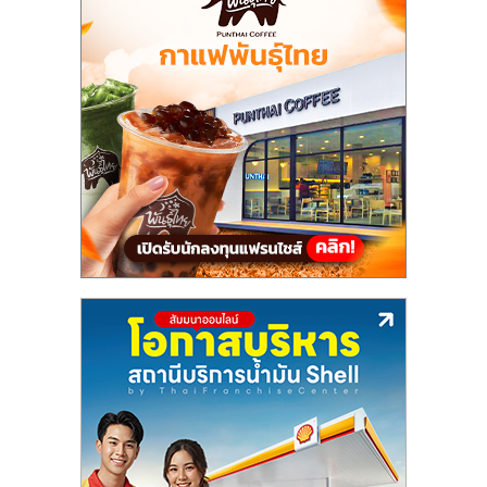
แฟ
รน
ไชส์,
รวม
แฟ
รน
ไชส์
ขาย