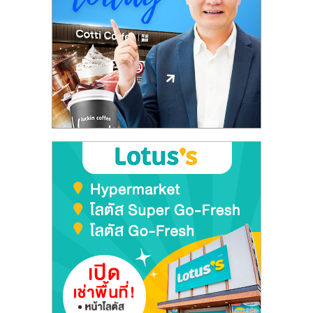
ลงทุน
และ
ขยาย
สา
ขา
แฟ
รน
ไชส์,