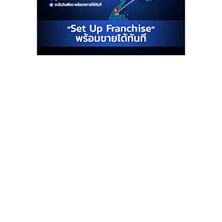
รน
ไชส์"
"ศูนย์
รวม
ข้อมูล
ธุรกิจ
SME
แห่ง
ประเทศไทย,
ThaiSMEsCenter,
รวม
ธุรกิจ
เอ
ส
เอ็
มอี