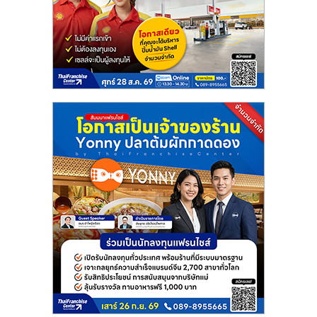
แฟ
รน
ไชส์
แฟ
รน
ไชส์
ขาย
หน้า
บ้าน