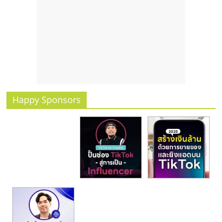
รน
ไชส์
ขาย
หน้า
บ้าน
ลงทุน
น้อย
คืน
Happy Sponsors
ทุน
ไว,
ที่
ปรึกษา
การ
ลงทุน
และ
ขยาย
สา
ขา
แฟ