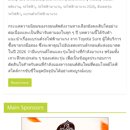
มอี
,
,
,
,
พลังงาน
รถไฟฟ้า
รถไฟฟ้ามาแรง
รถไฟฟ้ามาแรง 2026
อัปเดตรุ่น
,
รถไฟฟ้า
แบรนด์รถไฟฟ้ามาแรง
ไทย,
กระแสความนิยมของรถยนต์พลังงานทางเลือกยังคงเติบโตอย่าง
SMEs,
ต่อเนื่องและเป็นที่น่าจับตามองในทุก ๆ ปี บทความนี้ได้รับคำ
แนะนำเรื่องแบรนด์รถไฟฟ้ามาแรง จาก Toyota Sure ผู้ให้บริการ
ซื้อขายรถมือสอง ซึ่งจะพาคุณไปอัปเดตเทรนด์รถยนต์แห่งอนาคต
แฟ
ในปี 2026 ว่ามีแบรนด์ไหนและรุ่นใดบ้างที่กำลังมาแรง พร้อมทั้ง
เจาะลึกสเปกเด่น ๆ ของแต่ละรุ่น เพื่อเป็นข้อมูลประกอบการ
รน
ตัดสินใจสำหรับคนที่กำลังมองหารถยนต์คันใหม่ที่ตอบโจทย์ไลฟ์
สไตล์การขับขี่ในยุคปัจจุบันได้อย่างสมบูรณ์แบบ
ไชส์,
Read more
ที่
Main Sponsors
ปรึกษา