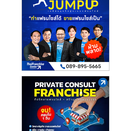
เปิด
ร้าน
ปรึกษา
ฟรี,
บริการ
พัฒนา
ระบบ
แฟ