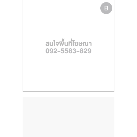
ไทย,
SMEs,
แฟ
รน
ไชส์,
ที่
ปรึกษา
แฟ
รน
ไชส์,
รวม
แฟ
รน
ไชส์
ขาย
แฟ
รน
ไชส์
แฟ