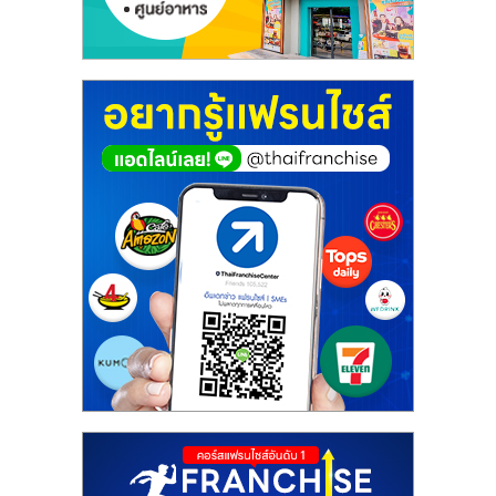
ศูนย์
รวม
แฟ
รน
ไชส์
พร้อม
ทำเล
สำหรับ