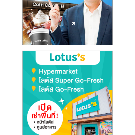
ลงทุน
และ
ขยาย
สา
ขา
แฟ
รน
ไชส์,