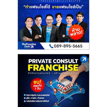
เปิด
ร้าน
ปรึกษา
ฟรี,
บริการ
พัฒนา
ระบบ
แฟ