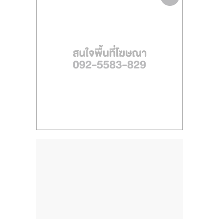
ไทย,
SMEs,
แฟ
รน
ไชส์,
ที่
ปรึกษา
แฟ
รน
ไชส์,
รวม
แฟ
รน
ไชส์
ขาย
แฟ
รน
ไชส์
แฟ