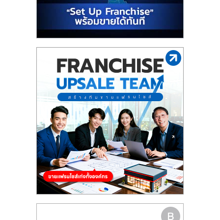
รน
ไชส์"
"ศูนย์
รวม
ข้อมูล
ธุรกิจ
SME
แห่ง
ประเทศไทย,
ThaiSMEsCenter,
รวม
ธุรกิจ
เอ
ส
เอ็
มอี