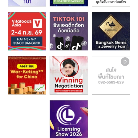
รน
ไชส์,
ศูนย์
รวม
แฟ
รน
ไชส์
พร้อม
ทำเล
สำหรับ
เปิด
ร้าน
ปรึกษา
ฟรี,
บริการ
พัฒนา
ระบบ
แฟ