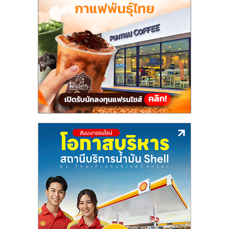
แฟ
รน
ไชส์,
รวม
แฟ
รน
ไชส์
ขาย