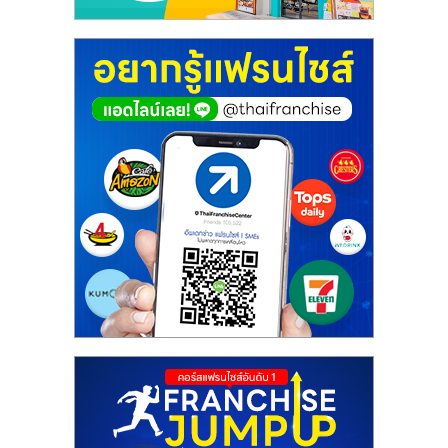
ศูนย์
รวม
แฟ
รน
ไชส์
พร้อม
ทำเล
สำหรับ