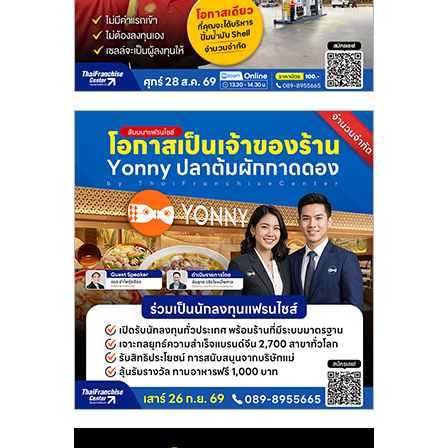
แฟ
รน
ไชส์
แฟ
รน
ไชส์
ขาย
หน้า
บ้าน