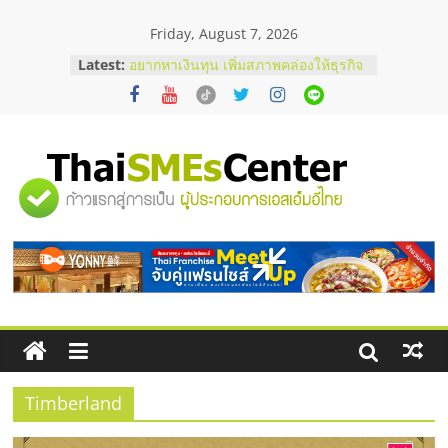
Skip
Friday, August 7, 2026
to
บริษัท Cybersecurity ในไทยที่ไหนดี?
content
Latest:
วิธีเลือกผู้ให้บริการให้คุ้มค่าและตอบ
โจทย์ธุรกิจ
อยากหาเงินทุน เพิ่มสภาพคล่องให้ธุรกิจ
เริ่มยังไงให้ผ่านฉลุย
สัมมนาออนไลน์ โอกาสบริหารสถานี
บริการน้ำมัน Shell
"ศูนย์
สัมมนาลงทุน แฟรนไชส์ยอนนี่
ThaiFranchise Meet Up จับคู่แฟรน
รวม
ไชส์ ครั้งที่ 8
ร้านเครื่องเสียงคุณภาพสูง พร้อม
โซลูชันระบบภาพและเสียง
ข้อมูล
ธุรกิจ
SME
Timberland