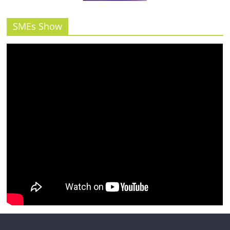
รน
ไชส์"
SMEs Show