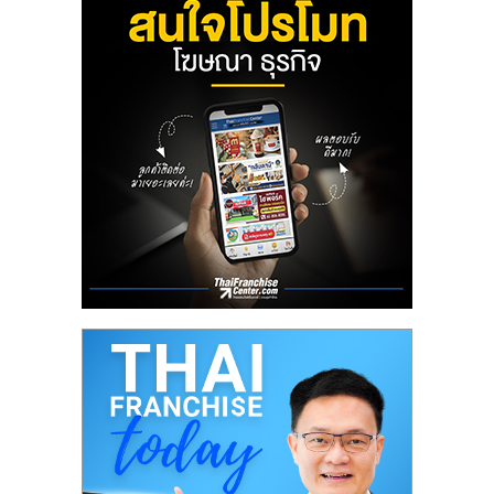
ลงทุน
น้อย
คืน
ทุน
ไว,
ที่
ปรึกษา
การ