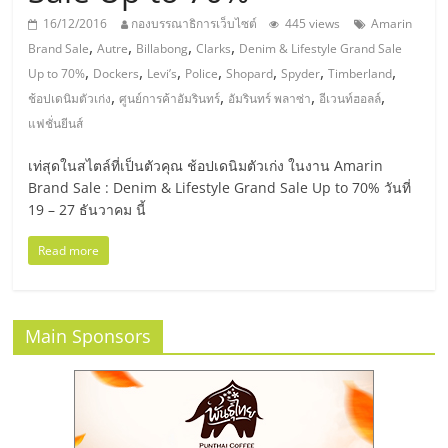
มอี
16/12/2016
กองบรรณาธิการเว็บไซต์
445 views
Amarin
,
,
,
,
Brand Sale
Autre
Billabong
Clarks
Denim & Lifestyle Grand Sale
ไทย,
,
,
,
,
,
,
,
Up to 70%
Dockers
Levi’s
Police
Shopard
Spyder
Timberland
,
,
,
,
ช้อปเดนิมตัวเก่ง
ศูนย์การค้าอัมรินทร์
อัมรินทร์ พลาซ่า
อีเวนท์ฮอลล์
SMEs,
แฟชั่นยีนส์
แฟ
เท่สุดในสไตล์ที่เป็นตัวคุณ ช้อปเดนิมตัวเก่ง ในงาน Amarin
Brand Sale : Denim & Lifestyle Grand Sale Up to 70% วันที่
19 – 27 ธันวาคม นี้
รน
Read more
ไชส์,
ที่
Main Sponsors
ปรึกษา