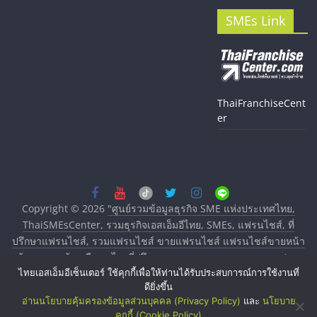
SMEs Link
ThaiFranchiseCent
er
Copyright © 2026
"ศูนย์รวมข้อมูลธุรกิจ SME แห่งประเทศไทย,
ThaiSMEsCenter, รวมธุรกิจเอสเอ็มอีไทย, SMEs, แฟรนไชส์, ที่
ปรึกษาแฟรนไชส์, รวมแฟรนไชส์ ขายแฟรนไชส์ แฟรนไชส์ขายหน้า
บ้าน ลงทุนน้อย คืนทุนไว, ที่ปรึกษาการลงทุนและขยายสาขาแฟรน
ไทยเอสเอ็มอีเซ็นเตอร์ ใช้คุกกี้เพื่อให้ท่านได้รับประสบการณ์การใช้งานที่
ไชส์, ศูนย์รวมแฟรนไชส์ พร้อมทำเลสำหรับเปิดร้าน ปรึกษาฟรี,
ดียิ่งขึ้น
บริการพัฒนาระบบแฟรนไชส์"
. All rights reserved.
อ่านนโยบายคุ้มครองข้อมูลส่วนบุคคล (Privacy Policy)
และ
นโยบาย
คุกกี้ (Cookie Policy)