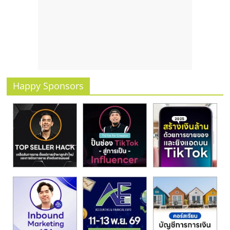
รน
ไชส์
ขาย
หน้า
บ้าน
ลงทุน
น้อย
Happy Sponsors
คืน
ทุน
ไว,
ที่
ปรึกษา
การ
ลงทุน
และ
ขยาย
สา
ขา
แฟ