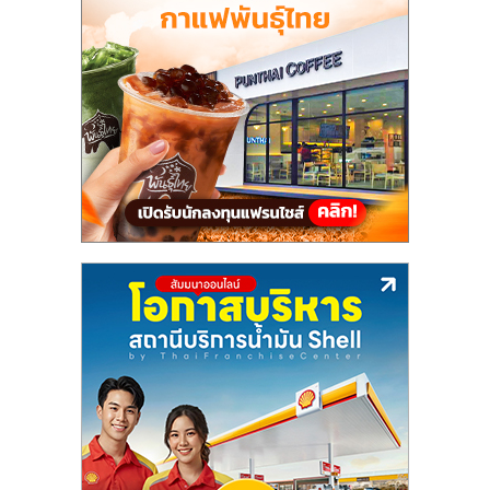
แฟ
รน
ไชส์,
รวม
แฟ
รน
ไชส์
ขาย