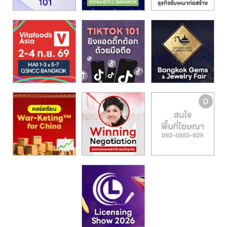
รน
ไชส์,
ศูนย์
รวม
แฟ
รน
ไชส์
พร้อม
ทำเล
สำหรับ
เปิด
ร้าน
ปรึกษา
ฟรี,
บริการ
พัฒนา
ระบบ
แฟ