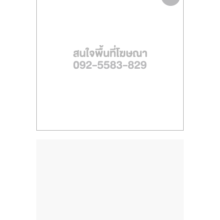
ไทย,
SMEs,
แฟ
รน
ไชส์,
ที่
ปรึกษา
แฟ
รน
ไชส์,
รวม
แฟ
รน
ไชส์
ขาย
แฟ
รน
ไชส์
แฟ