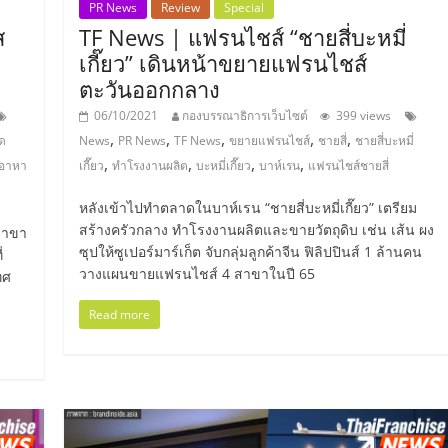
PR News
Review
Special
ส
TF News | แฟรนไชส์ “ชายสี่บะหมี่
เกี๊ยว” เดินหน้าขยายแฟรนไชส์
ตะวันออกกลาง
06/10/2021
กองบรรณาธิการเว็บไซต์
399 views
,
,
,
,
,
ด
News
PR News
TF News
ขยายแฟรนไชส์
ชายสี่
ชายสี่บะหมี่
,
,
,
,
อาหา
เกี๊ยว
ทำโรงงานผลิต
บะหมี่เกี๊ยว
บาห์เรน
แฟรนไชส์ชายสี่
หลังเข้าไปทำตลาดในบาห์เรน “ชายสี่บะหมี่เกี๊ยว” เตรียม
สร้างครัวกลาง ทำโรงงานผลิตและขายวัตถุดิบ เช่น เส้น ผง
 สาขา
ซุปให้ซูเปอร์มาร์เก็ต จับกลุ่มลูกค้าจีน ฟิลิปปินส์ 1 ล้านคน
่
วางแผนขายแฟรนไชส์ 4 สาขาในปี 65
ทศ
Read more