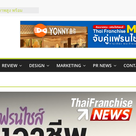
ชส์ยอนนี่
t Up จับคู่แฟรน
ภาพสูง พร้อม
ะเสียง
ty ในไทยที่ไหนดี?
รให้คุ้มค่าและตอบ
มสภาพคล่องให้ธุรกิจ
REVIEW
DESIGN
MARKETING
PR NEWS
CONT
กาสบริหารสถานี