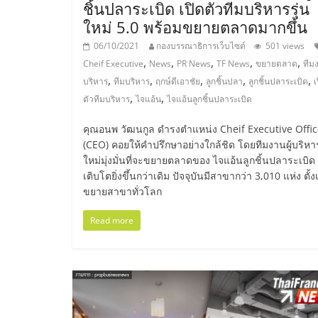
และ
ชิ้นปลาระเบิด เปิดตัวทีมบริหารรุ่น
ใหม่ 5.0 พร้อมขยายตลาดมากขึ้น
ขยาย
06/10/2021
กองบรรณาธิการเว็บไซต์
501 views
,
,
,
,
,
Cheif Executive
News
PR News
TF News
ขยายตลาด
ทีมง
,
,
,
,
,
สา
บริหาร
ทีมบริหาร
ฤกษ์ดีเอาชัย
ลูกชิ้นปลา
ลูกชิ้นปลาระเบิด
เ
,
,
ตัวทีมบริหาร
ไจแอ้น
ไจแอ้นลูกชิ้นปลาระเบิด
ขา
คุณอนพ วัฒนกูล ดำรงตำแหน่ง Cheif Executive Offic
(CEO) คอยให้คำปรึกษาอย่างใกล้ชิด โดยทีมงานผู้บริหาร
แฟ
ใหม่มุ่งมั่นที่จะขยายตลาดของ ไจแอ้นลูกชิ้นปลาระเบิด 
เติบโตยิ่งขึ้นกว่าเดิม ปัจจุบันมีสาขากว่า 3,010 แห่ง ตั้ง
ขยายสาขาทั่วโลก
รน
Read more
ไชส์,
ศูนย์