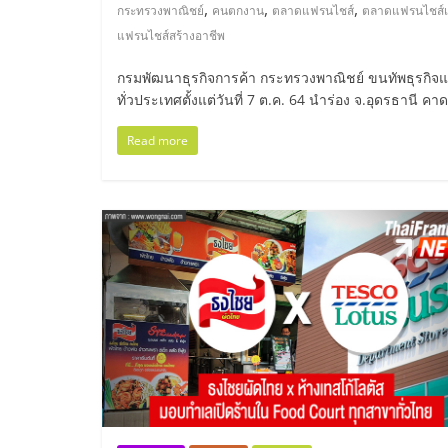
ไทย,
,
,
,
กระทรวงพาณิชย์
คนตกงาน
ตลาดแฟรนไชส์
ตลาดแฟรนไชส์เ
แฟรนไชส์สร้างอาชีพ
SMEs,
กรมพัฒนาธุรกิจการค้า กระทรวงพาณิชย์ ขนทัพธุรกิจแ
แฟ
ทั่วประเทศตั้งแต่วันที่ 7 ต.ค. 64 นำร่อง จ.อุดรธานี
Read more
รน
ไชส์,
ที่
ปรึกษา
แฟ
รน