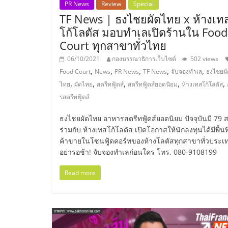
PR News
Review
Special
ไชส์,
TF News | ธงไชยผัดไทย x ห้างเท
โก้โลตัส มอบทำเลเปิดร้านใน Food
Court ทุกสาขาทั่วไทย
รวม
06/10/2021
กองบรรณาธิการเว็บไซต์
502 views
,
,
,
,
,
แฟ
Food Court
News
PR News
TF News
จับจองทำเล
ธงไชยผั
,
,
,
,
,
ไทย
ผัดไทย
สตรีทฟู้ดส์
สตรีทฟู้ดส์ยอดนิยม
ห้างเทสโก้โลตัส
รสตรีทฟู้ดส์
รน
ธงไชยผัดไทย อาหารสตรีทฟู้ดส์ยอดนิยม ปัจจุบันมี 79
ไชส์
ร่วมกับ ห้างเทสโก้โลตัส เปิดโอกาสให้นักลงทุนได้มีพื้นที
ค้าขายในโซนฟู้ดคอร์ทของห้างโลตัสทุกสาขาทั่วประเ
อย่ารอช้า! จับจองทำเลก่อนใคร โทร. 080-9108199
ขาย
Read more
แฟ
รน