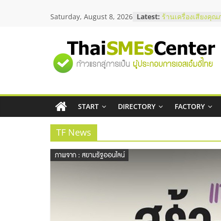
Skip
Saturday, August 8, 2026
Latest:
สัมมนาลงทุน แฟรนไ
to
ThaiFranchise Mee
content
ไชส์ ครั้งที่ 8
ร้านเครื่องเสียงคุณ
"ศูนย์
โซลูชันระบบภาพแล
บริษัท Cybersecuri
วิธีเลือกผู้ให้บริกา
รวม
โจทย์ธุรกิจ
อยากหาเงินทุน เพิ่
เริ่มยังไงให้ผ่านฉลุย
START
DIRECTORY
FACTORY
ข้อมูล
สัมมนาออนไลน์ โอ
บริการน้ำมัน Shell
TF News
ธุรกิจ
SME
แห่ง