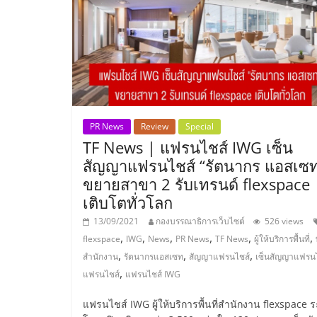
รวม
แฟ
รน
ไชส์
PR News
Review
Special
TF News | แฟรนไชส์ IWG เซ็น
พร้อม
สัญญาแฟรนไชส์ “รัตนากร แอสเซ
ขยายสาขา 2 รับเทรนด์ flexspace
ทำเล
เติบโตทั่วโลก
13/09/2021
กองบรรณาธิการเว็บไซต์
526 views
สำหรับ
,
,
,
,
,
,
flexspace
IWG
News
PR News
TF News
ผู้ให้บริการพื้นที่
,
,
,
สำนักงาน
รัตนากรแอสเซท
สัญญาแฟรนไชส์
เซ็นสัญญาแฟรน
เปิด
,
แฟรนไชส์
แฟรนไชส์ IWG
แฟรนไชส์ IWG ผู้ให้บริการพื้นที่สำนักงาน flexspace ร