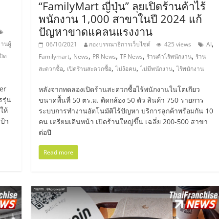
“FamilyMart ญี่ปุ่น” ลุยเปิดร้านค้าไร้
พนักงาน 1,000 สาขาในปี 2024 แก้
ปัญหาขาดแคลนแรงงาน
,
านผู้
06/10/2021
กองบรรณาธิการเว็บไซต์
425 views
AI
,
,
,
,
,
ปิด
Familymart
News
PR News
TF News
ร้านค้าไร้พนักงาน
ร้าน
,
,
,
,
สะดวกซื้อ
เปิดร้านสะดวกซื้อ
ไม่ง้อคน
ไม่มีพนักงาน
ไร้พนักงาน
er
หลังจากทดลองเปิดร้านสะดวกซื้อไร้พนักงานในโตเกียว
รุ่น
ขนาดพื้นที่ 50 ตร.ม. ติดกล้อง 50 ตัว สินค้า 750 รายการ
ให้
ระบบการทำงานอัตโนมัติไร้ปัญหา บริการลูกค้าพร้อมกัน 10
เป้า
คน เตรียมเดินหน้า เปิดร้านใหญ่ขึ้น เฉลี่ย 200-500 สาขา
ต่อปี
Read more