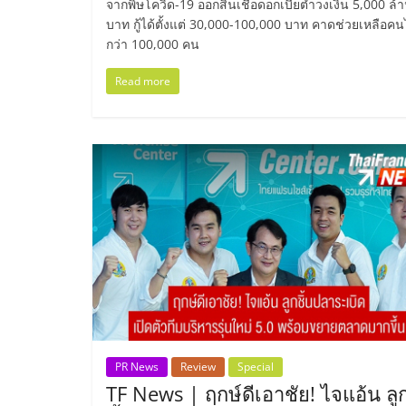
จากพิษโควิด-19 ออกสินเชื่อดอกเบี้ยต่ำวงเงิน 5,000 ล้
น้อย
บาท กู้ได้ตั้งแต่ 30,000-100,000 บาท คาดช่วยเหลือคน
กว่า 100,000 คน
คืน
Read more
ทุน
ไว,
ที่
ปรึกษา
การ
ลงทุน
PR News
Review
Special
TF News | ฤกษ์ดีเอาชัย! ไจแอ้น ลู