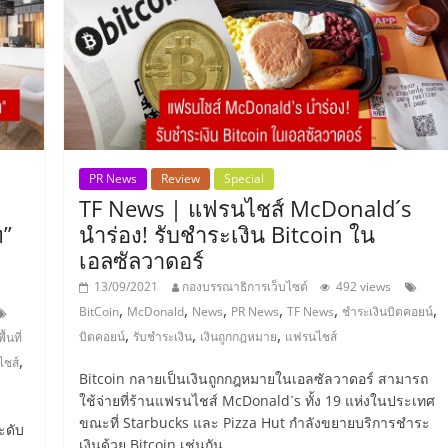
PR News
Review
Special
TF News | แฟรนไชส์ McDonald´s
ท”
นำร่อง! รับชำระเงิน Bitcoin ใน
เอลซัลวาดอร์
13/09/2021
กองบรรณาธิการเว็บไซต์
492 views
,
,
,
,
,
,
BitCoin
McDonald
News
PR News
TF News
ชำระเงินบิตคอยน์
,
,
,
บิตคอยน์
รับชำระเงิน
เงินถูกกฎหมาย
แฟรนไชส์
พื้นที่
,
ไชส์
Bitcoin กลายเป็นเงินถูกกฎหมายในเอลซัลวาดอร์ สามารถ
ใช้จ่ายที่ร้านแฟรนไชส์ McDonald´s ทั้ง 19 แห่งในประเทศ
ขณะที่ Starbucks และ Pizza Hut กำลังขยายบริการชำระ
ะดับ
เงินด้วย Bitcoin เช่นกัน