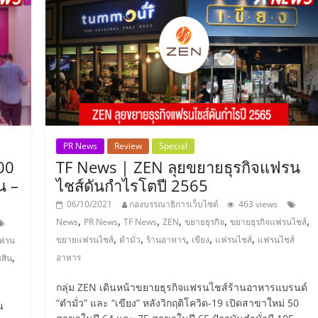
PR News
Review
Special
00
TF News | ZEN ลุยขยายธุรกิจแฟรน
น –
ไชส์ดันกำไรโตปี 2565
06/10/2021
กองบรรณาธิการเว็บไซต์
463 views
,
,
,
,
,
,
News
PR News
TF News
ZEN
ขยายธุรกิจ
ขยายธุรกิจแฟรนไชส์
,
,
,
,
,
ขยายแฟรนไชส์
ตำมั่ว
ร้านอาหาร
เขียง
แฟรนไชส์
แฟรนไชส์
แฟรน
,
อาหาร
สิน
กลุ่ม ZEN เดินหน้าขยายธุรกิจแฟรนไชส์ร้านอาหารแบรนด์
“ตำมั่ว” และ “เขียง” หลังวิกฤติโควิด-19 เปิดสาขาใหม่ 50
น