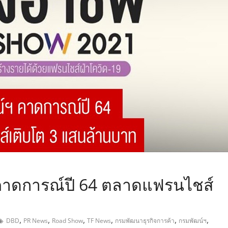
,
คาดการณ์ปี 64 ตลาดแฟรนไชส์
,
,
,
,
,
,
DBD
PR News
Road Show
TF News
กรมพัฒนาธุรกิจการค้า
กรมพัฒน์ฯ