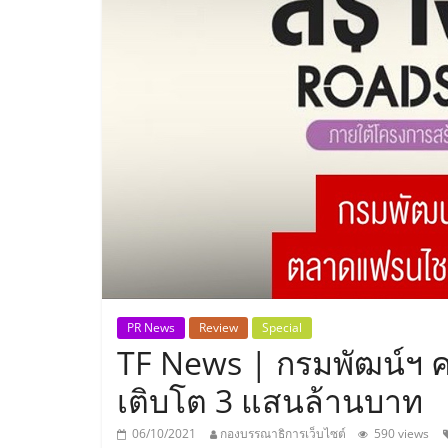
ประเทศไทย,
ThaiSMEsCenter
รวม
ธุรกิจ
เอ
ส
เอ็
PR News
Review
Special
TF News | กรมพัฒน์ฯ 
มอี
เติบโต 3 แสนล้านบาท
06/10/2021
กองบรรณาธิการเว็บไซต์
590 views