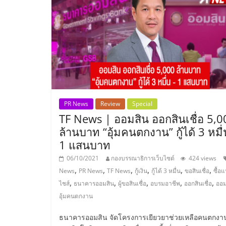
ไชส์
แฟ
รน
ไชส์
PR News
Review
Special
TF News | ออมสิน ออกสินเชื่อ 5,0
ขาย
ล้านบาท “อุ้มคนตกงาน” กู้ได้ 3 หมื่
1 แสนบาท
หน้า
06/10/2021
กองบรรณาธิการเว็บไซต์
424 views
,
,
,
,
,
,
News
PR News
TF News
กู้เงิน
กู้ได้ 3 หมื่น
ขอสินเชื่อ
ซื้อ
บ้าน
,
,
,
,
,
ไชส์
ธนาคารออมสิน
ผู้ขอสินเชื่อ
อบรมอาชีพ
ออกสินเชื่อ
ออม
อุ้มคนตกงาน
ลงทุน
ธนาคารออมสิน จัดโครงการเยียวยาช่วยเหลือคนตกงา