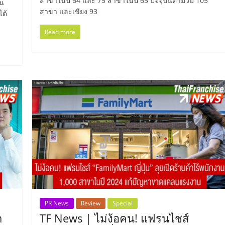
สาขาในปี 64 และ 75 สาขาในปี 65 ปัจจุบันตำมั่วมี 105
าน
สาขา และเขียง 93
ได้
Read more
PR News
Review
Special
ก
TF News | ไม่ง้อคน! แฟรนไชส์