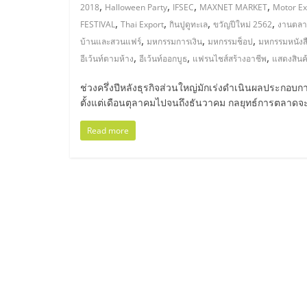
ไทย,
,
,
,
,
2018
Halloween Party
IFSEC
MAXNET MARKET
Motor E
,
,
,
,
FESTIVAL
Thai Export
กินปูดูทะเล
ขวัญปีใหม่ 2562
งานตลา
SMEs,
,
,
,
บ้านและสวนแฟร์
มหกรรมการเงิน
มหกรรมช็อป
มหกรรมหนังส
,
,
,
อีเว้นท์ตามห้าง
อีเว้นท์ออกบูธ
แฟรนไชส์สร้างอาชีพ
แสดงสินค
แฟ
ช่วงครึ่งปีหลังธุรกิจส่วนใหญ่มักเร่งดำเนินผลประกอบ
รน
ตั้งแต่เดือนตุลาคมไปจนถึงธันวาคม กลยุทธ์การตลาดจะ
Read more
ไชส์,
ที่
ปรึกษา
แฟ
รน