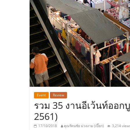
ประเทศไทย,
ThaiSMEsCenter
รวม
ธุรกิจ
เอ
ส
เอ็
Event
Review
รวม 35 งานอีเว้นท์ออกบู
มอี
2561)
17/10/2018
คุณรัตนชัย ม่วงงาม (เปี๊ยก)
3,214 view