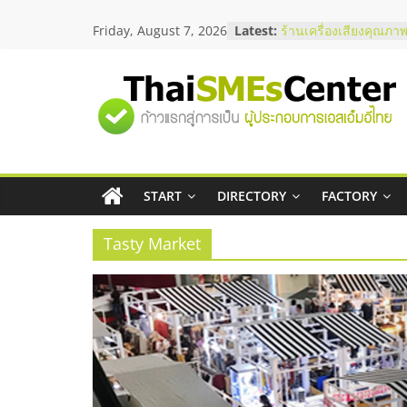
Skip
สัมมนาลงทุน แฟรนไชส
Friday, August 7, 2026
Latest:
ThaiFranchise Meet U
to
ไชส์ ครั้งที่ 8
content
ร้านเครื่องเสียงคุณภาพ
โซลูชันระบบภาพและเ
"ศูนย์
บริษัท Cybersecurity 
วิธีเลือกผู้ให้บริการให
โจทย์ธุรกิจ
รวม
อยากหาเงินทุน เพิ่มสภ
เริ่มยังไงให้ผ่านฉลุย
สัมมนาออนไลน์ โอกาส
START
DIRECTORY
FACTORY
ข้อมูล
บริการน้ำมัน Shell
Tasty Market
ธุรกิจ
SME
แห่ง