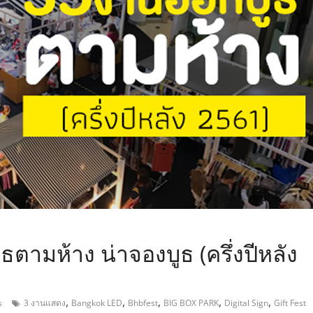
,
ธตามห้าง น่าจองบูธ (ครึ่งปีหลัง
,
,
,
,
,
s
3 งานแสดง
Bangkok LED
Bhbfest
BIG BOX PARK
Digital Sign
Gift Fest