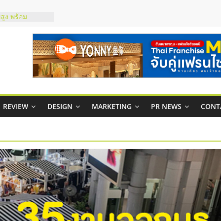
์ยอนนี่
p จับคู่แฟรน
สูง พร้อม
สียง
ในไทยที่ไหนดี?
้คุ้มค่าและตอบ
าพคล่องให้ธุรกิจ
บริหารสถานี
REVIEW
DESIGN
MARKETING
PR NEWS
CONT