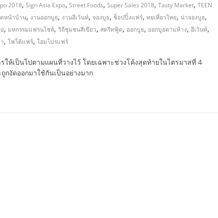
,
,
,
,
,
xpo 2018
Sign Asia Expo
Street Foods
Super Sales 2018
Tasty Market
TEEN
,
,
,
,
,
,
,
ดหน้าบ้าน
งานออกบูธ
งานอีเว้นท์
จองบูธ
ช็อปปิ้งแฟร์
ทยเที่ยวไทย
น่าจองบูธ
,
,
,
,
,
,
,
ือ
มหกรรมแฟรนไชส์
วิถีชุมชนสีเขียว
สตรีทฟู้ด
ออกบูธ
ออกบูธตามห้าง
อีเว้นท์
,
,
้า
โฟโต้แฟร์
โฮมโปรแฟร์
การให้เป็นไปตามแผนที่วางไว้ โดยเฉพาะช่วงโค้งสุดท้ายในไตรมาสที่ 4
ถูกงัดออกมาใช้กันเป็นอย่างมาก