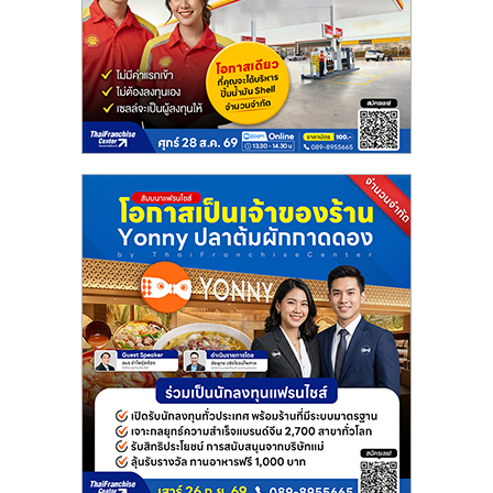
ลงทุน
น้อย
คืน
ทุน
ไว,
ที่
ปรึกษา
การ