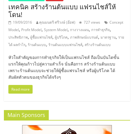
แฟ
เทคนิค สร้างร้านต้นแบบ แฟรนไชส์ให้
โดน!
รน
19/09/2016
คุณมนตรี ศรีวงษ์ (อ๊อฟ)
727 views
Concept
,
,
,
,
,
ไชส์,
Model
Profit Model
System Model
กางวางแผน
การทำธุรกิจ
,
,
,
,
,
ประสิทธิภาพ
ผู้ซื้อแฟรนไชส์
ผู้บริโภค
ภาพลักษณ์แบรนด์
มาตรฐาน
ราย
,
,
,
ได้ ผลกำไร
ร้านต้นแบบ
ร้านต้นแบบแฟรนไชส์
สร้างร้านต้นแบบ
รวม
หัวใจสำคัญของการทำธุรกิจให้เป็นแฟรนไชส์ ถือเป็นบันไดขั้น
แฟ
แรกให้คุณก้าวไปสู่ความสำเร็จ นั่นคือการ สร้างร้านต้นแบบ
เพราะร้านต้นแบบจะช่วยให้ผู้ซื้อแฟรนไชส์ หรือผู้บริโภค ได้
สัมผัสตัวตนของธุรกิจได้จริงๆ
รน
Read more
ไชส์
ขาย
Main Sponsors