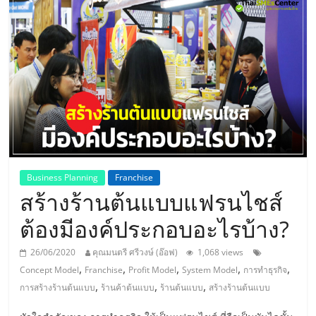
แห่ง
ประเทศไทย,
ThaiSMEsCenter,
รวม
ธุรกิจ
Business Planning
Franchise
สร้างร้านต้นแบบแฟรนไชส์
เอ
ต้องมีองค์ประกอบอะไรบ้าง?
ส
26/06/2020
คุณมนตรี ศรีวงษ์ (อ๊อฟ)
1,068 views
,
,
,
,
,
Concept Model
Franchise
Profit Model
System Model
การทำธุรกิจ
เอ็
,
,
,
การสร้างร้านต้นแบบ
ร้านค้าต้นแบบ
ร้านต้นแบบ
สร้างร้านต้นแบบ