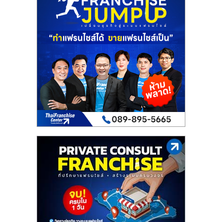
รน
ไชส์"
"ศูนย์
รวม
ข้อมูล
ธุรกิจ
SME
แห่ง
ประเทศไทย,
ThaiSMEsCenter,
รวม
ธุรกิจ
เอ
ส
เอ็
มอี