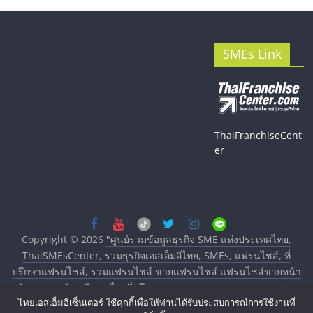
SMEs Link
ThaiFranchiseCent
er
Copyright © 2026
"ศูนย์รวมข้อมูลธุรกิจ SME แห่งประเทศไทย,
ThaiSMEsCenter, รวมธุรกิจเอสเอ็มอีไทย, SMEs, แฟรนไชส์, ที่
ปรึกษาแฟรนไชส์, รวมแฟรนไชส์ ขายแฟรนไชส์ แฟรนไชส์ขายหน้า
บ้าน ลงทุนน้อย คืนทุนไว, ที่ปรึกษาการลงทุนและขยายสาขาแฟรน
ไทยเอสเอ็มอีเซ็นเตอร์ ใช้คุกกี้เพื่อให้ท่านได้รับประสบการณ์การใช้งานที่
ไชส์, ศูนย์รวมแฟรนไชส์ พร้อมทำเลสำหรับเปิดร้าน ปรึกษาฟรี,