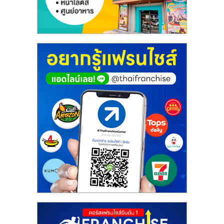
เปิด
ร้าน
ปรึกษา
ฟรี,
บริการ
พัฒนา
ระบบ
แฟ