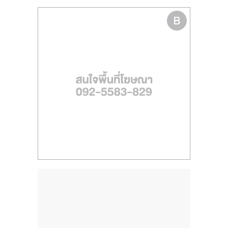
รน
ไชส์
ขาย
หน้า
บ้าน
ลงทุน
น้อย
คืน
ทุน
ไว,
ที่
ปรึกษา
การ
ลงทุน
และ
ขยาย
สา
ขา
แฟ