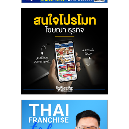
ลงทุน
และ
ขยาย
สา
ขา
แฟ
รน
ไชส์,