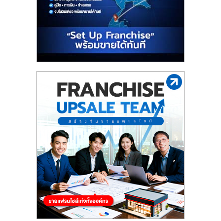
ไทย,
SMEs,
แฟ
รน
ไชส์,
ที่
ปรึกษา
แฟ
รน
ไชส์,
รวม
แฟ
รน
ไชส์
ขาย
แฟ
รน
ไชส์
แฟ