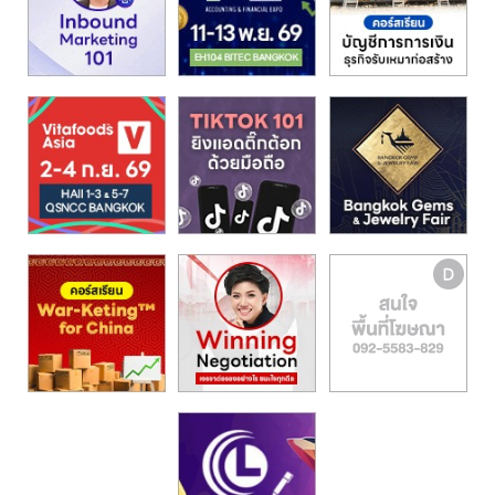
รน
ไชส์"