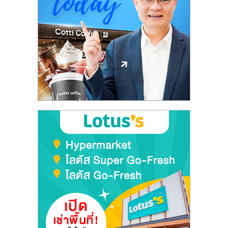
ศูนย์
รวม
แฟ
รน
ไชส์
พร้อม
ทำเล
สำหรับ