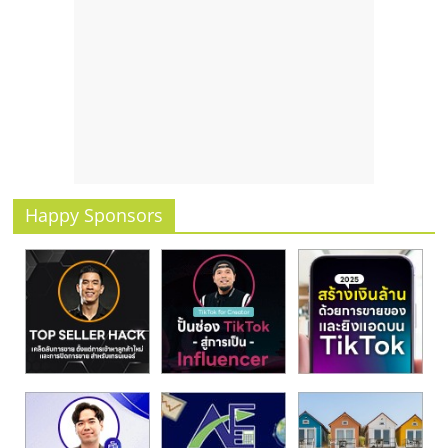
รน
ไชส์,
ศูนย์
รวม
แฟ
รน
ไชส์
พร้อม
ทำเล
Happy Sponsors
สำหรับ
เปิด
ร้าน
ปรึกษา
ฟรี,
บริการ
พัฒนา
ระบบ
แฟ