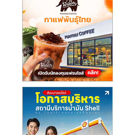
แฟ
รน
ไชส์
แฟ
รน
ไชส์
ขาย
หน้า
บ้าน