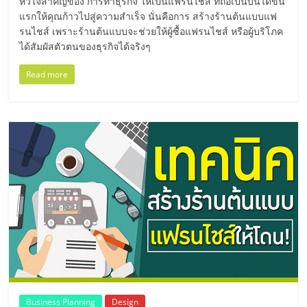
มอี
หัวใจสำคัญของ การทำธุรกิจ ให้เป็นแฟรนไชส์ ที่ถือเป็นบันไดขั้น
แรกให้คุณก้าวไปสู่ความสำเร็จ นั่นคือการ สร้างร้านต้นแบบแฟ
รนไชส์ เพราะร้านต้นแบบจะช่วยให้ผู้ซื้อแฟรนไชส์ หรือผู้บริโภค
ไทย,
ได้สัมผัสตัวตนของธุรกิจได้จริงๆ
SMEs,
Read more
แฟ
รน
ไชส์,
ที่
ปรึกษา
Business Planning
Design