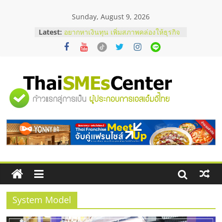
Skip
Sunday, August 9, 2026
to
content
Latest:
อยากหาเงินทุน เพิ่มสภาพคล่องให้ธุรกิจ
เริ่มยังไงให้ผ่านฉลุย
สัมมนาออนไลน์ โอกาสบริหารสถานี
บริการน้ำมัน Shell
สัมมนาลงทุน แฟรนไชส์ยอนนี่
ThaiFranchise Meet Up จับคู่แฟรน
"ศูนย์
ไชส์ ครั้งที่ 8
ร้านเครื่องเสียงคุณภาพสูง พร้อม
โซลูชันระบบภาพและเสียง
รวม
บริษัท Cybersecurity ในไทยที่ไหนดี?
วิธีเลือกผู้ให้บริการให้คุ้มค่าและตอบ
โจทย์ธุรกิจ
ข้อมูล
ธุรกิจ
SME
System Model