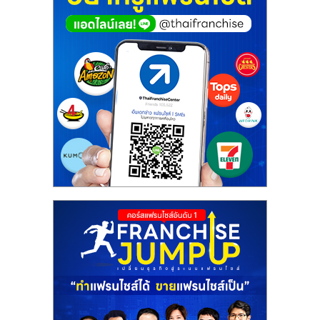
ศูนย์
รวม
แฟ
รน
ไชส์
พร้อม
ทำเล
สำหรับ