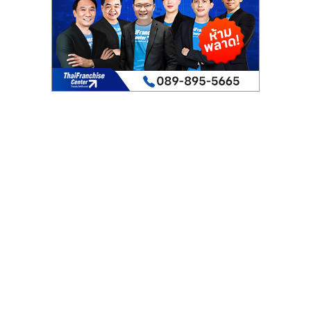
เปิด
ร้าน
ปรึกษา
ฟรี,
บริการ
พัฒนา
ระบบ
แฟ