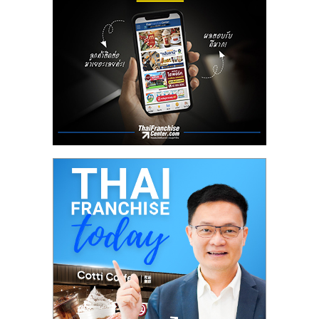
ลงทุน
น้อย
คืน
ทุน
ไว,
ที่
ปรึกษา
การ