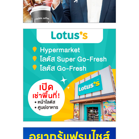
ลงทุน
และ
ขยาย
สา
ขา
แฟ
รน
ไชส์,