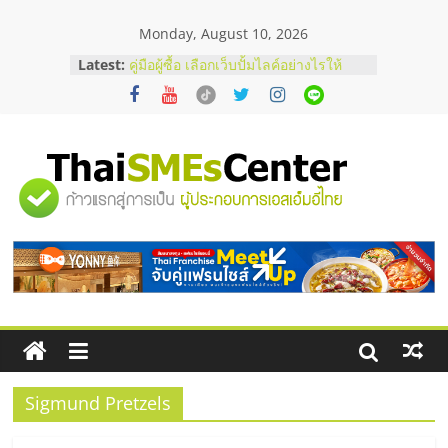
Skip
Monday, August 10, 2026
to
สัมมนาออนไลน์ โอกาสบริหารสถานี
content
Latest:
บริการน้ำมัน Shell
คู่มือผู้ซื้อ เลือกเว็บปั้มไลค์อย่างไรให้
เหมาะกับเป้าหมายของธุรกิจ
เว็บปั้มวิวช่วยธุรกิจออนไลน์ได้จริงหรือ
วิเคราะห์ข้อดีและข้อควรพิจารณา
FAQ รวมคำถามยอดฮิตเกี่ยวกับการ
"ศูนย์
ปั้มฟอลติ๊กตอกที่เจ้าของธุรกิจควรรู้
อยากหาเงินทุน เพิ่มสภาพคล่องให้ธุรกิจ
รวม
เริ่มยังไงให้ผ่านฉลุย
ข้อมูล
ธุรกิจ
SME
Sigmund Pretzels