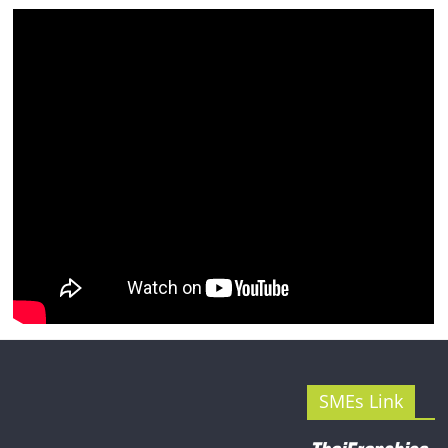
รน
ไชส์"
SMEs Link