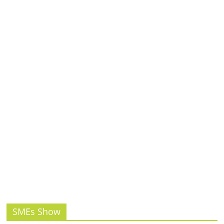
รน
ไชส์,
ศูนย์
รวม
แฟ
รน
ไชส์
พร้อม
ทำเล
สำหรับ
เปิด
ร้าน
ปรึกษา
ฟรี,
บริการ
พัฒนา
ระบบ
SMEs Show
แฟ