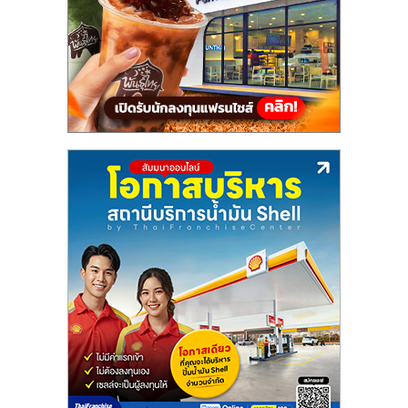
แฟ
รน
ไชส์,
รวม
แฟ
รน
ไชส์
ขาย