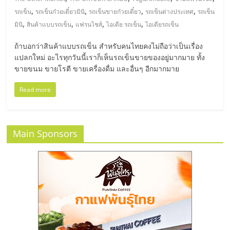
มอี
,
,
,
,
รถเข็น
รถเข็นก๋วยเตี๋ยวมินิ
รถเข็นขายก๋วยเตี๋ยว
รถเข็นต่างประเทศ
รถเข็น
,
,
,
,
มินิ
สินค้าแบบรถเข็น
แฟรนไชส์
ไอเดีย รถเข็น
ไอเดียรถเข็น
ไทย,
ถ้าบอกว่าสินค้าแบบรถเข็น สำหรับคนไทยคงไม่ถือว่าเป็นเรื่อง
SMEs,
แปลกใหม่ อะไรทุกวันนี้เราก็เห็นรถเข็นขายของอยู่มากมาย ทั้ง
ขายขนม ขายโรตี ขายเครื่องดื่ม และอื่นๆ อีกมากมาย
แฟ
Read more
รน
Main Sponsors
ไชส์,
ที่
ปรึกษา