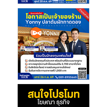
แฟ
รน
ไชส์
แฟ
รน
ไชส์
ขาย
หน้า
บ้าน