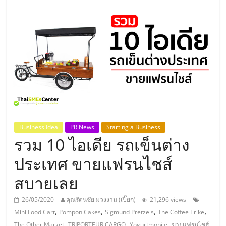
แห่ง
ประเทศไทย,
ThaiSMEsCenter,
รวม
ธุรกิจ
Business Idea
PR News
Starting a Business
รวม 10 ไอเดีย รถเข็นต่าง
เอ
ประเทศ ขายแฟรนไชส์
ส
สบายเลย
เอ็
26/05/2020
คุณรัตนชัย ม่วงงาม (เปี๊ยก)
21,296 views
,
,
,
,
Mini Food Cart
Pompon Cakes
Sigmund Pretzels
The Coffee Trike
,
,
,
,
The Other Market
TRIPORTEUR CARGO
Yogurtmobile
ขายแฟรนไชส์