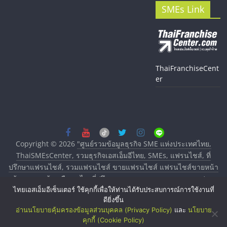
SMEs Link
ThaiFranchiseCent
er
Copyright © 2026
"ศูนย์รวมข้อมูลธุรกิจ SME แห่งประเทศไทย,
ThaiSMEsCenter, รวมธุรกิจเอสเอ็มอีไทย, SMEs, แฟรนไชส์, ที่
ปรึกษาแฟรนไชส์, รวมแฟรนไชส์ ขายแฟรนไชส์ แฟรนไชส์ขายหน้า
บ้าน ลงทุนน้อย คืนทุนไว, ที่ปรึกษาการลงทุนและขยายสาขาแฟรน
ไทยเอสเอ็มอีเซ็นเตอร์ ใช้คุกกี้เพื่อให้ท่านได้รับประสบการณ์การใช้งานที่
ไชส์, ศูนย์รวมแฟรนไชส์ พร้อมทำเลสำหรับเปิดร้าน ปรึกษาฟรี,
ดียิ่งขึ้น
บริการพัฒนาระบบแฟรนไชส์"
. All rights reserved.
อ่านนโยบายคุ้มครองข้อมูลส่วนบุคคล (Privacy Policy)
และ
นโยบาย
คุกกี้ (Cookie Policy)