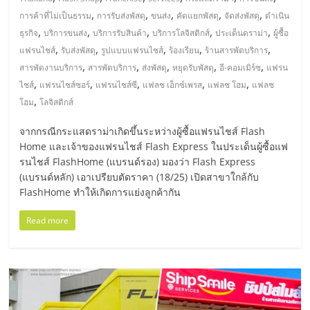
มอี
,
,
,
,
,
การค้าที่ไม่เป็นธรรม
การรับส่งพัสดุ
ขนส่ง
คัดแยกพัสดุ
จัดส่งพัสดุ
ดำเนิน
,
,
,
,
,
ธุรกิจ
บริการขนส่ง
บริการรับสินค้า
บริการโลจิสติกส์
ประเด็นดราม่า
ผู้ซื้อ
ไทย,
,
,
,
,
,
แฟรนไชส์
รับส่งพัสดุ
รูปแบบแฟรนไชส์
ร้องเรียน
ร้านสารพัดบริการ
,
,
,
,
,
สารพัดงานบริการ
สารพัดบริการ
ส่งพัสดุ
หยุดรับพัสดุ
อี-คอมเมิร์ซ
แฟรน
SMEs,
,
,
,
,
,
ไชส์
แฟรนไชส์ซอร์
แฟรนไชส์ซี
แฟลช เอ็กซ์เพรส
แฟลช โฮม
แฟลช
,
โฮม
โลจิสติกส์
แฟ
จากกรณีกระแสดราม่าเกิดขึ้นระหว่างผู้ซื้อแฟรนไชส์ Flash
Home และเจ้าของแฟรนไชส์ Flash Express ในประเด็นผู้ซื้อแฟ
รน
รนไชส์ FlashHome (แบรนด์รอง) มองว่า Flash Express
(แบรนด์หลัก) เอาเปรียบตัดราคา (18/25) เปิดสาขาใกล้กับ
ไชส์,
FlashHome ทำให้เกิดการแย่งลูกค้ากัน
Read more
ที่
ปรึกษา