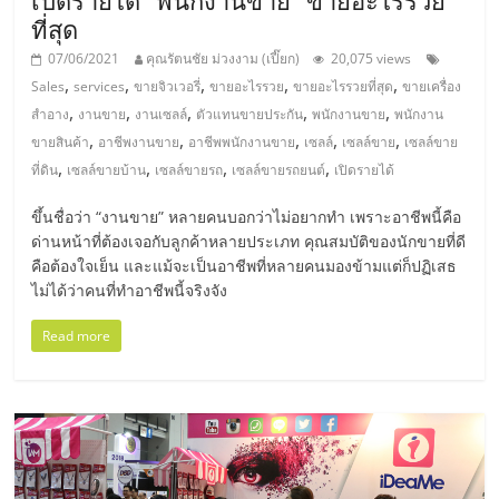
ที่สุด
ลงทุน
07/06/2021
คุณรัตนชัย ม่วงงาม (เปี๊ยก)
20,075 views
,
,
,
,
,
Sales
services
ขายจิวเวอรี่
ขายอะไรรวย
ขายอะไรรวยที่สุด
ขายเครื่อง
น้อย
,
,
,
,
,
สำอาง
งานขาย
งานเซลล์
ตัวแทนขายประกัน
พนักงานขาย
พนักงาน
,
,
,
,
,
ขายสินค้า
อาชีพงานขาย
อาชีพพนักงานขาย
เซลล์
เซลล์ขาย
เซลล์ขาย
คืน
,
,
,
,
ที่ดิน
เซลล์ขายบ้าน
เซลล์ขายรถ
เซลล์ขายรถยนต์
เปิดรายได้
ทุน
ขึ้นชื่อว่า “งานขาย” หลายคนบอกว่าไม่อยากทำ เพราะอาชีพนี้คือ
ด่านหน้าที่ต้องเจอกับลูกค้าหลายประเภท คุณสมบัติของนักขายที่ดี
คือต้องใจเย็น และแม้จะเป็นอาชีพที่หลายคนมองข้ามแต่ก็ปฏิเสธ
ไว,
ไม่ได้ว่าคนที่ทำอาชีพนี้จริงจัง
Read more
ที่
ปรึกษา
การ