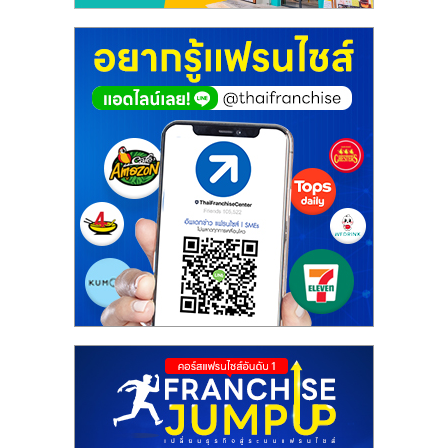
รน
ไชส์"