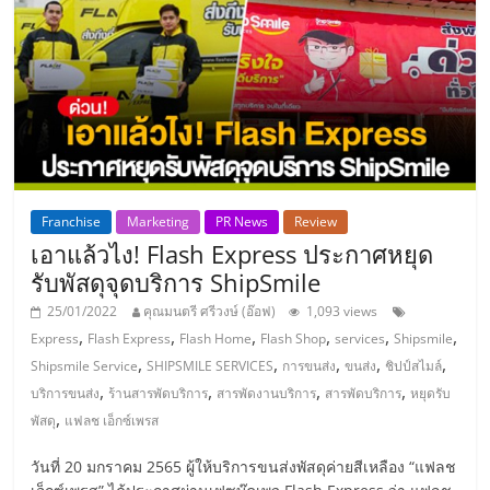
แฟ
รน
ไชส์,
รวม
Franchise
Marketing
PR News
Review
แฟ
เอาแล้วไง! Flash Express ประกาศหยุด
รับพัสดุจุดบริการ ShipSmile
รน
25/01/2022
คุณมนตรี ศรีวงษ์ (อ๊อฟ)
1,093 views
,
,
,
,
,
,
Express
Flash Express
Flash Home
Flash Shop
services
Shipsmile
ไชส์
,
,
,
,
,
Shipsmile Service
SHIPSMILE SERVICES
การขนส่ง
ขนส่ง
ชิปป์สไมล์
,
,
,
,
บริการขนส่ง
ร้านสารพัดบริการ
สารพัดงานบริการ
สารพัดบริการ
หยุดรับ
ขาย
,
พัสดุ
แฟลช เอ็กซ์เพรส
วันที่ 20 มกราคม 2565 ผู้ให้บริการขนส่งพัสดุค่ายสีเหลือง “แฟลช