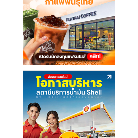
รน
ไชส์"
"ศูนย์
รวม
ข้อมูล
ธุรกิจ
SME
แห่ง
ประเทศไทย,
ThaiSMEsCenter,
รวม
ธุรกิจ
เอ
ส
เอ็
มอี