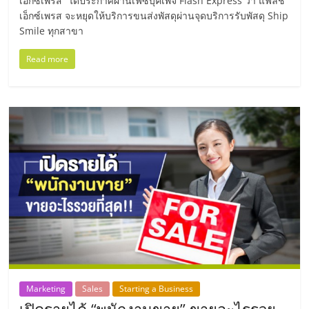
แฟ
เอ็กซ์เพรส” ได้ประกาศผ่านเฟซบุ๊คเพจ Flash Express ว่า แฟลช
เอ็กซ์เพรส จะหยุดให้บริการขนส่งพัสดุผ่านจุดบริการรับพัสดุ Ship
รน
Smile ทุกสาขา
Read more
ไชส์
แฟ
รน
ไชส์
ขาย
หน้า
Marketing
Sales
Starting a Business
บ้าน
เปิดรายได้ “พนักงานขาย” ขายอะไรรวย