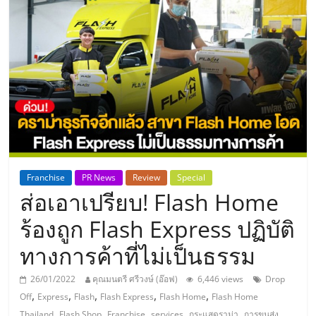
แห่ง
ประเทศไทย,
ThaiSMEsCenter,
รวม
ธุรกิจ
Franchise
PR News
Review
Special
ส่อเอาเปรียบ! Flash Home
เอ
ร้องถูก Flash Express ปฏิบัติ
ส
ทางการค้าที่ไม่เป็นธรรม
เอ็
26/01/2022
คุณมนตรี ศรีวงษ์ (อ๊อฟ)
6,446 views
Drop
,
,
,
,
,
Off
Express
Flash
Flash Express
Flash Home
Flash Home
,
,
,
,
,
,
Thailand
Flash Shop
Franchise
services
กระแสดราม่า
การขนส่ง