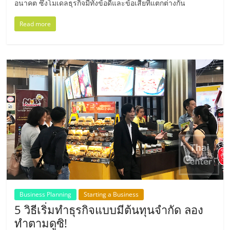
อนาคต ซึ่งโมเดลธุรกิจมีทั้งข้อดีและข้อเสียที่แตกต่างกัน
ศูนย์
Read more
รวม
แฟ
รน
ไชส์
พร้อม
ทำเล
Business Planning
Starting a Business
สำหรับ
5 วิธีเริ่มทำธุรกิจแบบมีต้นทุนจำกัด ลอง
ทำตามดูซิ!