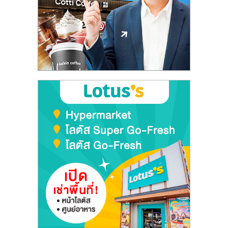
รน
ไชส์,
ศูนย์
รวม
แฟ
รน
ไชส์
พร้อม
ทำเล
สำหรับ
เปิด
ร้าน
ปรึกษา
ฟรี,
บริการ
พัฒนา
ระบบ
แฟ