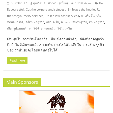
เปิด
08/03/2017
คุณรัตนชัย ม่วงงาม (เปี๊ยก)
1,319 views
Be
,
,
,
Resourceful
Cut the corners and reinvest
Embrace the hustle
Run
ร้าน
,
,
,
,
the test yourself
services
Utilize low-cost services
การเริ่มต้นธุรกิจ
,
,
,
,
,
,
ทดสอบธุรกิจ
วิธีเริ่มทำธุรกิจ
อย่าเร่งรีบ
เงินทุน
เริ่มต้นธุรกิจ
เริ่มทำธุรกิจ
,
,
เลือกรูปแบบบริการ
ใช้จ่ายกระแสเงิน
ใช้ไหวพริบ
ปรึกษา
เงินทุนใน การเริ่มต้นธุรกิจ แม้จะมีความสำคัญแต่สิ่งที่สำคัญกว่า
ฟรี,
คือถ้าไม่มีเงินทุนแล้วเราจะทำอย่างไรให้ไอเดียในการสร้างธุรกิจ
ของเรานั้นยังคงโลดแล่นต่อไปได้
บริการ
Read more
พัฒนา
Main Sponsors
ระบบ
แฟ