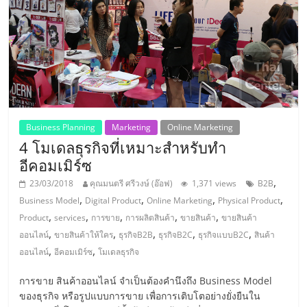
ลงทุน
และ
ขยาย
สา
Business Planning
Marketing
Online Marketing
4 โมเดลธุรกิจที่เหมาะสำหรับทำ
อีคอมเมิร์ซ
ขา
,
23/03/2018
คุณมนตรี ศรีวงษ์ (อ๊อฟ)
1,371 views
B2B
,
,
,
,
Business Model
Digital Product
Online Marketing
Physical Product
แฟ
,
,
,
,
,
Product
services
การขาย
การผลิตสินค้า
ขายสินค้า
ขายสินค้า
,
,
,
,
,
ออนไลน์
ขายสินค้าให้ใคร
ธุรกิจB2B
ธุรกิจB2C
ธุรกิจแบบB2C
สินค้า
รน
,
,
ออนไลน์
อีคอมเมิร์ซ
โมเดลธุรกิจ
ไชส์,
การขาย สินค้าออนไลน์ จำเป็นต้องคำนึงถึง Business Model
ของธุรกิจ หรือรูปแบบการขาย เพื่อการเติบโตอย่างยั่งยืนใน