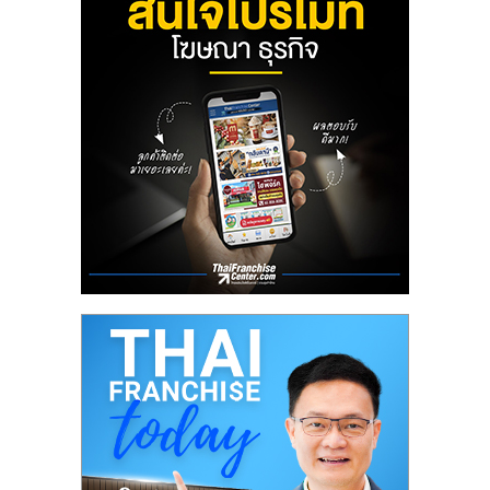
รน
ไชส์
ขาย
หน้า
บ้าน
ลงทุน
น้อย
คืน
ทุน
ไว,
ที่
ปรึกษา
การ
ลงทุน
และ
ขยาย
สา
ขา
แฟ