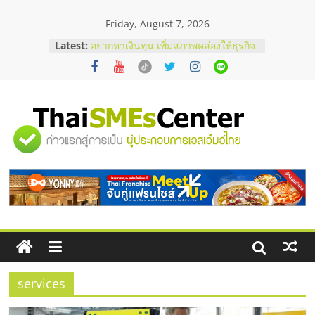
Skip
Friday, August 7, 2026
to
content
Latest:
อยากหาเงินทุน เพิ่มสภาพคล่องให้ธุรกิจ
เริ่มยังไงให้ผ่านฉลุย
สัมมนาออนไลน์ โอกาสบริหารสถานี
บริการน้ำมัน Shell
สัมมนาลงทุน แฟรนไชส์ยอนนี่
ThaiFranchise Meet Up จับคู่แฟรน
"ศูนย์
ไชส์ ครั้งที่ 8
ร้านเครื่องเสียงคุณภาพสูง พร้อม
โซลูชันระบบภาพและเสียง
รวม
บริษัท Cybersecurity ในไทยที่ไหนดี?
วิธีเลือกผู้ให้บริการให้คุ้มค่าและตอบ
โจทย์ธุรกิจ
ข้อมูล
ธุรกิจ
SME
services