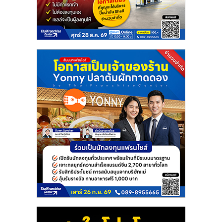
ไทย,
SMEs,
แฟ
รน
ไชส์,
ที่
ปรึกษา
แฟ
รน
ไชส์,
รวม
แฟ
รน
ไชส์
ขาย
แฟ
รน
ไชส์
แฟ