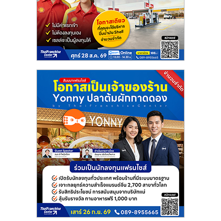
แฟ
รน
ไชส์
แฟ
รน
ไชส์
ขาย
หน้า
บ้าน