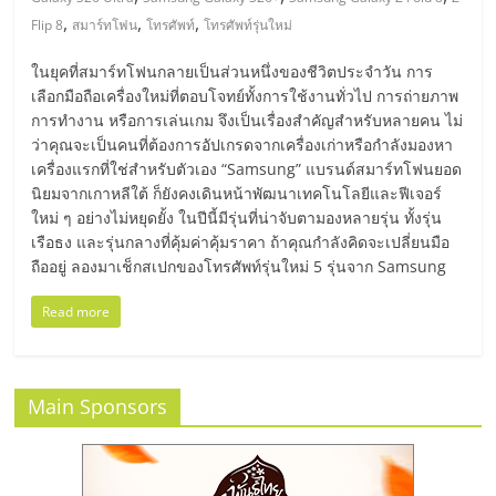
มอี
,
,
,
Flip 8
สมาร์ทโฟน
โทรศัพท์
โทรศัพท์รุ่นใหม่
ไทย,
ในยุคที่สมาร์ทโฟนกลายเป็นส่วนหนึ่งของชีวิตประจำวัน การ
เลือกมือถือเครื่องใหม่ที่ตอบโจทย์ทั้งการใช้งานทั่วไป การถ่ายภาพ
SMEs,
การทำงาน หรือการเล่นเกม จึงเป็นเรื่องสำคัญสำหรับหลายคน ไม่
ว่าคุณจะเป็นคนที่ต้องการอัปเกรดจากเครื่องเก่าหรือกำลังมองหา
เครื่องแรกที่ใช่สำหรับตัวเอง “Samsung” แบรนด์สมาร์ทโฟนยอด
แฟ
นิยมจากเกาหลีใต้ ก็ยังคงเดินหน้าพัฒนาเทคโนโลยีและฟีเจอร์
ใหม่ ๆ อย่างไม่หยุดยั้ง ในปีนี้มีรุ่นที่น่าจับตามองหลายรุ่น ทั้งรุ่น
รน
เรือธง และรุ่นกลางที่คุ้มค่าคุ้มราคา ถ้าคุณกำลังคิดจะเปลี่ยนมือ
ถืออยู่ ลองมาเช็กสเปกของโทรศัพท์รุ่นใหม่ 5 รุ่นจาก Samsung
ไชส์,
Read more
ที่
Main Sponsors
ปรึกษา