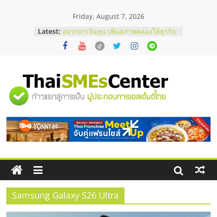
Skip
Friday, August 7, 2026
to
content
Latest:
อยากหาเงินทุน เพิ่มสภาพคล่องให้ธุรกิจ
เริ่มยังไงให้ผ่านฉลุย
สัมมนาออนไลน์ โอกาสบริหารสถานี
บริการน้ำมัน Shell
สัมมนาลงทุน แฟรนไชส์ยอนนี่
ThaiFranchise Meet Up จับคู่แฟรน
"ศูนย์
ไชส์ ครั้งที่ 8
ร้านเครื่องเสียงคุณภาพสูง พร้อม
โซลูชันระบบภาพและเสียง
รวม
บริษัท Cybersecurity ในไทยที่ไหนดี?
วิธีเลือกผู้ให้บริการให้คุ้มค่าและตอบ
โจทย์ธุรกิจ
ข้อมูล
ธุรกิจ
SME
Samsung Galaxy S26 Ultra