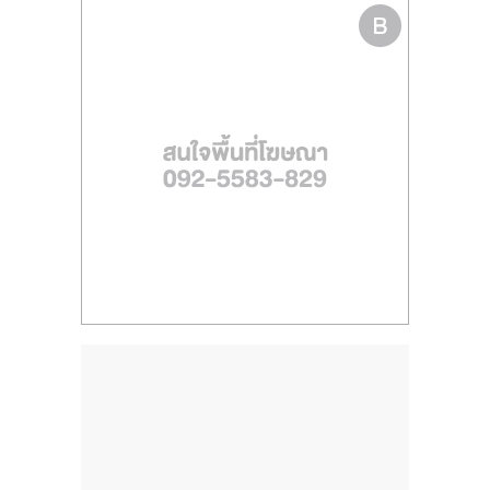
ไทย,
SMEs,
แฟ
รน
ไชส์,
ที่
ปรึกษา
แฟ
รน
ไชส์,
รวม
แฟ
รน
ไชส์
ขาย
แฟ
รน
ไชส์
แฟ