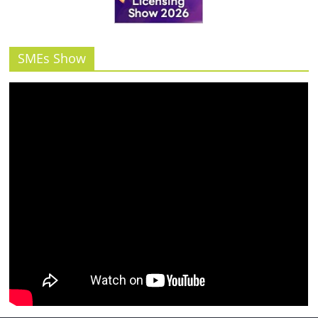
รน
ไชส์"
SMEs Show