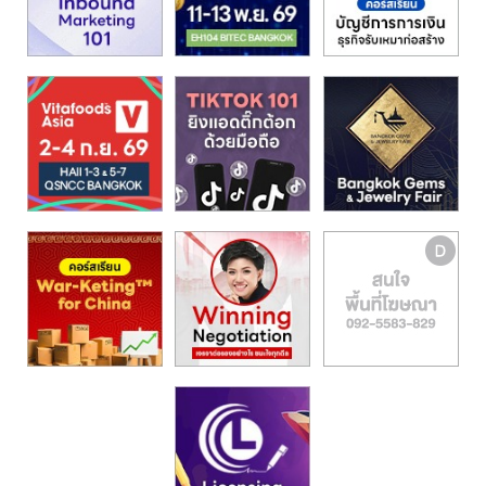
รน
ไชส์,
ศูนย์
รวม
แฟ
รน
ไชส์
พร้อม
ทำเล
สำหรับ
เปิด
ร้าน
ปรึกษา
ฟรี,
บริการ
พัฒนา
ระบบ
แฟ