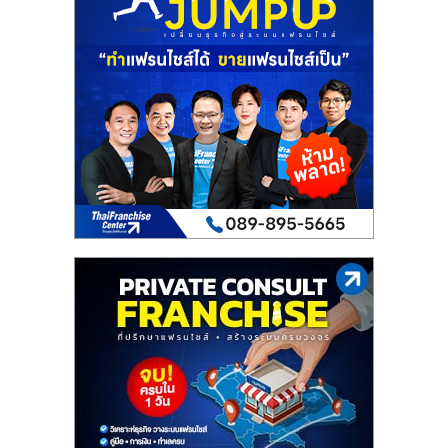
เปิด
ร้าน
ปรึกษา
ฟรี,
บริการ
พัฒนา
ระบบ
แฟ