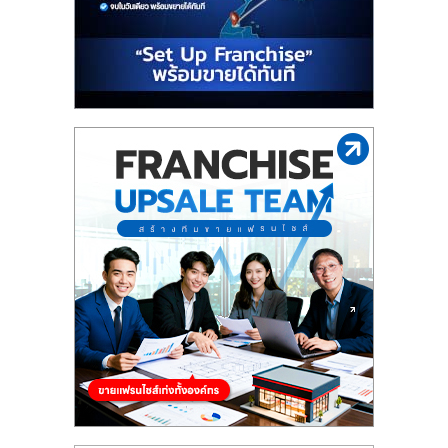
รน
ไชส์"
"ศูนย์
รวม
ข้อมูล
ธุรกิจ
SME
แห่ง
ประเทศไทย,
ThaiSMEsCenter,
รวม
ธุรกิจ
เอ
ส
เอ็
มอี