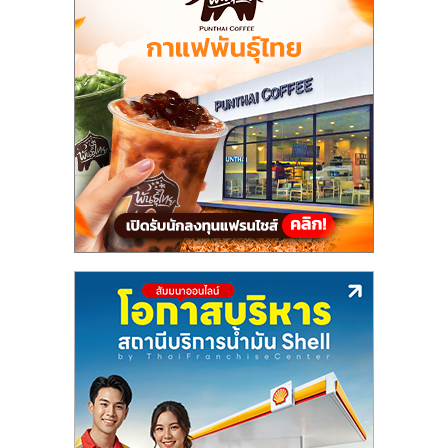
แฟ
รน
ไชส์,
รวม
แฟ
รน
ไชส์
ขาย