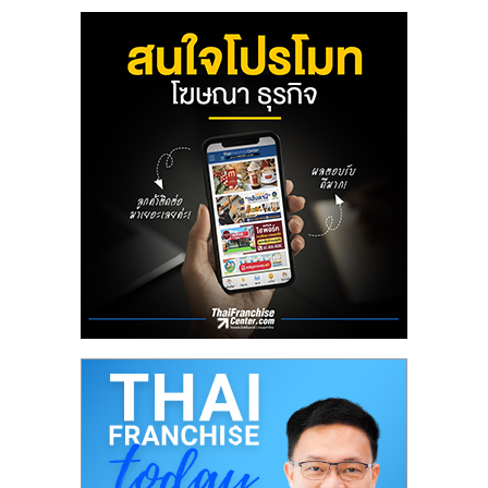
ลงทุน
น้อย
คืน
ทุน
ไว,
ที่
ปรึกษา
การ