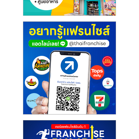
ศูนย์
รวม
แฟ
รน
ไชส์
พร้อม
ทำเล
สำหรับ