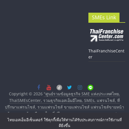
SMEs Link
ThaiFranchiseCent
er
Copyright © 2026
"ศูนย์รวมข้อมูลธุรกิจ SME แห่งประเทศไทย,
ThaiSMEsCenter, รวมธุรกิจเอสเอ็มอีไทย, SMEs, แฟรนไชส์, ที่
ปรึกษาแฟรนไชส์, รวมแฟรนไชส์ ขายแฟรนไชส์ แฟรนไชส์ขายหน้า
บ้าน ลงทุนน้อย คืนทุนไว, ที่ปรึกษาการลงทุนและขยายสาขาแฟรน
ไทยเอสเอ็มอีเซ็นเตอร์ ใช้คุกกี้เพื่อให้ท่านได้รับประสบการณ์การใช้งานที่
ไชส์, ศูนย์รวมแฟรนไชส์ พร้อมทำเลสำหรับเปิดร้าน ปรึกษาฟรี,
ดียิ่งขึ้น
บริการพัฒนาระบบแฟรนไชส์"
. All rights reserved.