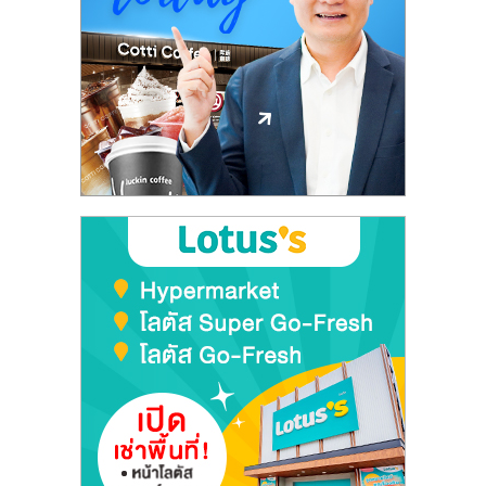
ลงทุน
และ
ขยาย
สา
ขา
แฟ
รน
ไชส์,