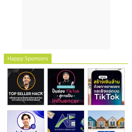
รน
ไชส์
ขาย
หน้า
บ้าน
ลงทุน
น้อย
คืน
Happy Sponsors
ทุน
ไว,
ที่
ปรึกษา
การ
ลงทุน
และ
ขยาย
สา
ขา
แฟ