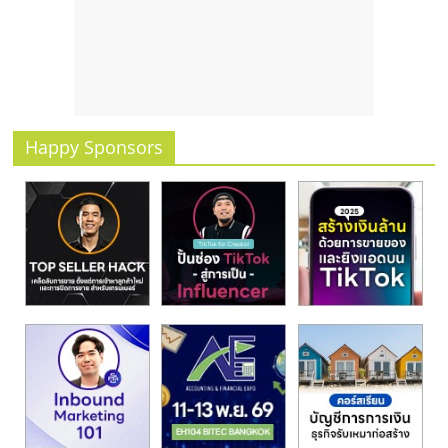
รน
ไชส์
ขาย
หน้า
บ้าน
ลงทุน
Happy Sponsors
น้อย
คืน
ทุน
ไว,
ที่
ปรึกษา
การ
ลงทุน
และ
ขยาย
สา
ขา
แฟ