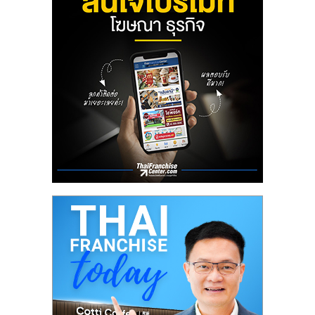
ลงทุน
น้อย
คืน
ทุน
ไว,
ที่
ปรึกษา
การ