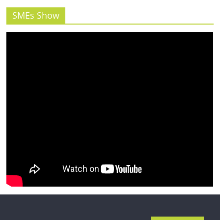
รน
ไชส์"
SMEs Show