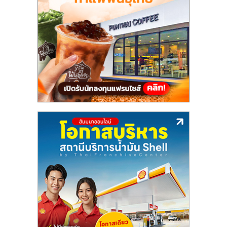
แฟ
รน
ไชส์,
รวม
แฟ
รน
ไชส์
ขาย