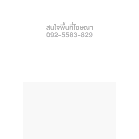
ไทย,
SMEs,
แฟ
รน
ไชส์,
ที่
ปรึกษา
แฟ
รน
ไชส์,
รวม
แฟ
รน
ไชส์
ขาย
แฟ
รน
ไชส์
แฟ