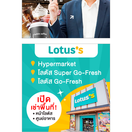
ลงทุน
และ
ขยาย
สา
ขา
แฟ
รน
ไชส์,