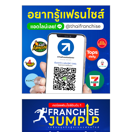
ศูนย์
รวม
แฟ
รน
ไชส์
พร้อม
ทำเล
สำหรับ