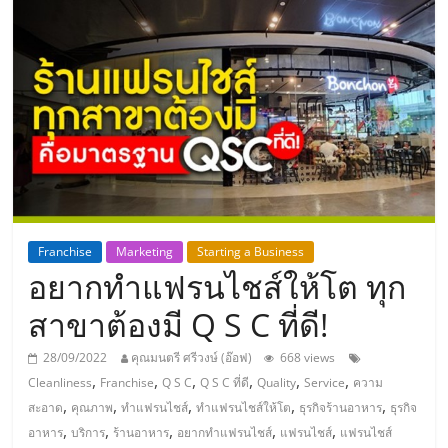
แห่ง
ประเทศไทย,
ThaiSMEsCenter,
รวม
ธุรกิจ
Franchise
Marketing
Starting a Business
อยากทำแฟรนไชส์ให้โต ทุก
เอ
สาขาต้องมี Q S C ที่ดี!
ส
28/09/2022
คุณมนตรี ศรีวงษ์ (อ๊อฟ)
668 views
,
,
,
,
,
,
Cleanliness
Franchise
Q S C
Q S C ที่ดี
Quality
Service
ความ
เอ็
,
,
,
,
,
สะอาด
คุณภาพ
ทำแฟรนไชส์
ทำแฟรนไชส์ให้โต
ธุรกิจร้านอาหาร
ธุรกิจ
,
,
,
,
,
อาหาร
บริการ
ร้านอาหาร
อยากทำแฟรนไชส์
แฟรนไชส์
แฟรนไชส์