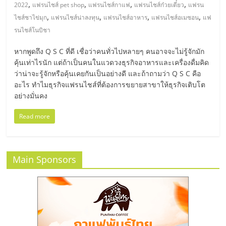
มอี
,
,
,
,
2022
แฟรนไชส์ pet shop
แฟรนไชส์กาแฟ
แฟรนไชส์ก๋วยเตี๋ยว
แฟรน
,
,
,
,
ไชส์ชาไข่มุก
แฟรนไชส์น่าลงทุน
แฟรนไชส์อาหาร
แฟรนไชส์อเมซอน
แฟ
ไทย,
รนไชส์โนบิชา
หากพูดถึง Q S C ที่ดี เชื่อว่าคนทั่วไปหลายๆ คนอาจจะไม่รู้จักมัก
SMEs,
คุ้นเท่าไรนัก แต่ถ้าเป็นคนในแวดวงธุรกิจอาหารและเครื่องดื่มคิด
ว่าน่าจะรู้จักหรือคุ้นเคยกันเป็นอย่างดี และถ้าถามว่า Q S C คือ
แฟ
อะไร ทำไมธุรกิจแฟรนไชส์ที่ต้องการขยายสาขาให้ธุรกิจเติบโต
อย่างมั่นคง
รน
Read more
ไชส์,
Main Sponsors
ที่
ปรึกษา