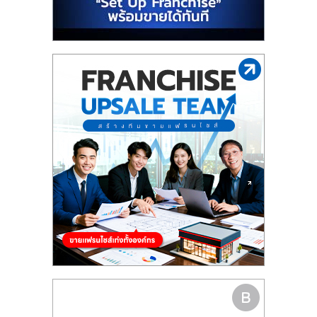
รน
ไชส์"
"ศูนย์
รวม
ข้อมูล
ธุรกิจ
SME
แห่ง
ประเทศไทย,
ThaiSMEsCenter,
รวม
ธุรกิจ
เอ
ส
เอ็
มอี