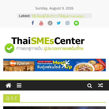
Skip
Sunday, August 9, 2026
to
content
Latest:
บริษัท Cybersecurity ในไทยที่ไหนดี?
วิธีเลือกผู้ให้บริการให้คุ้มค่าและตอบ
โจทย์ธุรกิจ
อยากหาเงินทุน เพิ่มสภาพคล่องให้ธุรกิจ
เริ่มยังไงให้ผ่านฉลุย
สัมมนาออนไลน์ โอกาสบริหารสถานี
"ศูนย์
บริการน้ำมัน Shell
สัมมนาลงทุน แฟรนไชส์ยอนนี่
ThaiFranchise Meet Up จับคู่แฟรน
รวม
ไชส์ ครั้งที่ 8
ร้านเครื่องเสียงคุณภาพสูง พร้อม
โซลูชันระบบภาพและเสียง
ข้อมูล
ธุรกิจ
SME
Q S C