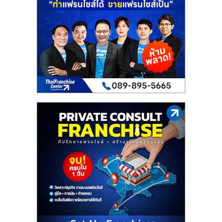
เปิด
ร้าน
ปรึกษา
ฟรี,
บริการ
พัฒนา
ระบบ
แฟ