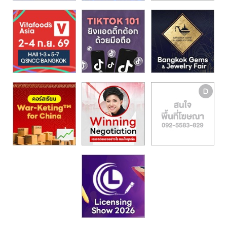
รน
ไชส์,
ศูนย์
รวม
แฟ
รน
ไชส์
พร้อม
ทำเล
สำหรับ
เปิด
ร้าน
ปรึกษา
ฟรี,
บริการ
พัฒนา
ระบบ
แฟ