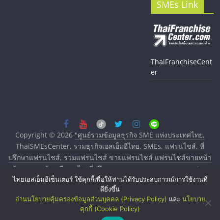
SMEs Link
ThaiFranchiseCent
er
Copyright © 2026
"ศูนย์รวมข้อมูลธุรกิจ SME แห่งประเทศไทย,
ThaiSMEsCenter, รวมธุรกิจเอสเอ็มอีไทย, SMEs, แฟรนไชส์, ที่
ปรึกษาแฟรนไชส์, รวมแฟรนไชส์ ขายแฟรนไชส์ แฟรนไชส์ขายหน้า
บ้าน ลงทุนน้อย คืนทุนไว, ที่ปรึกษาการลงทุนและขยายสาขาแฟรน
ไทยเอสเอ็มอีเซ็นเตอร์ ใช้คุกกี้เพื่อให้ท่านได้รับประสบการณ์การใช้งานที่
ไชส์, ศูนย์รวมแฟรนไชส์ พร้อมทำเลสำหรับเปิดร้าน ปรึกษาฟรี,
ดียิ่งขึ้น
บริการพัฒนาระบบแฟรนไชส์"
. All rights reserved.
อ่านนโยบายคุ้มครองข้อมูลส่วนบุคคล (Privacy Policy)
และ
นโยบาย
คุกกี้ (Cookie Policy)