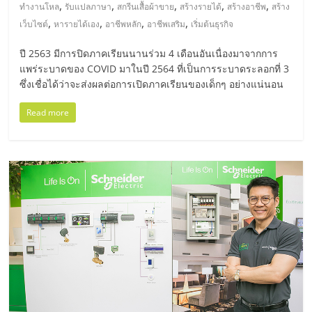
มอี
,
,
,
,
,
ทำงานโหล
รับแปลภาษา
สกรีนเสื้อผ้าขาย
สร้างรายได้
สร้างอาชีพ
สร้าง
,
,
,
,
เว็บไซต์
หารายได้เอง
อาชีพหลัก
อาชีพเสริม
เริ่มต้นธุรกิจ
ไทย,
ปี 2563 มีการปิดภาคเรียนนานร่วม 4 เดือนอันเนื่องมาจากการ
แพร่ระบาดของ COVID มาในปี 2564 ที่เป็นการระบาดระลอกที่ 3
SMEs,
ซึ่งเชื่อได้ว่าจะส่งผลต่อการเปิดภาคเรียนของเด็กๆ อย่างแน่นอน
แฟ
Read more
รน
ไชส์,
ที่
ปรึกษา