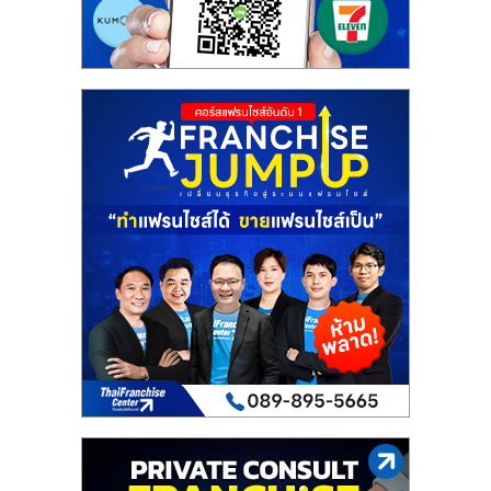
รน
ไชส์"
"ศูนย์
รวม
ข้อมูล
ธุรกิจ
SME
แห่ง
ประเทศไทย,
ThaiSMEsCenter,
รวม
ธุรกิจ
เอ
ส
เอ็
มอี