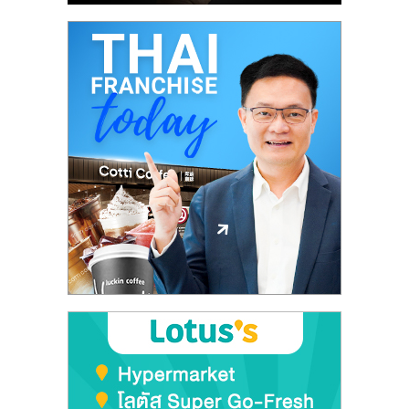
ศูนย์
รวม
แฟ
รน
ไชส์
พร้อม
ทำเล
สำหรับ