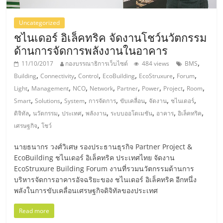
แฟ
รน
Uncategorized
ชไนเดอร์ อิเล็คทริค จัดงานโชว์นวัตกรรม
ด้านการจัดการพลังงานในอาคาร
ไชส์,
,
11/10/2017
กองบรรณาธิการเว็บไซต์
484 views
BMS
,
,
,
,
,
,
Building
Connectivity
Control
EcoBuilding
EcoStruxure
Forum
รวม
,
,
,
,
,
,
,
,
Light
Management
NCO
Network
Partner
Power
Project
Room
,
,
,
,
,
,
,
Smart
Solutions
System
การจัดการ
ขับเคลื่อน
จัดงาน
ชไนเดอร์
แฟ
,
,
,
,
,
,
,
ดิจิทัล
นวัตกรรม
ประเทศ
พลังงาน
ระบบออโตเมชัน
อาคาร
อิเล็คทริค
,
เศรษฐกิจ
โชว์
รน
นายธนากร วงศ์วิเศษ รองประธานธุรกิจ Partner Project &
EcoBuilding ชไนเดอร์ อิเล็คทริค ประเทศไทย จัดงาน
ไชส์
EcoStruxure Building Forum งานที่รวมนวัตกรรมด้านการ
บริหารจัดการอาคารอัจฉริยะของ ชไนเดอร์ อิเล็คทริค อีกหนึ่ง
ขาย
พลังในการขับเคลื่อนเศรษฐกิจดิจิทัลของประเทศ
Read more