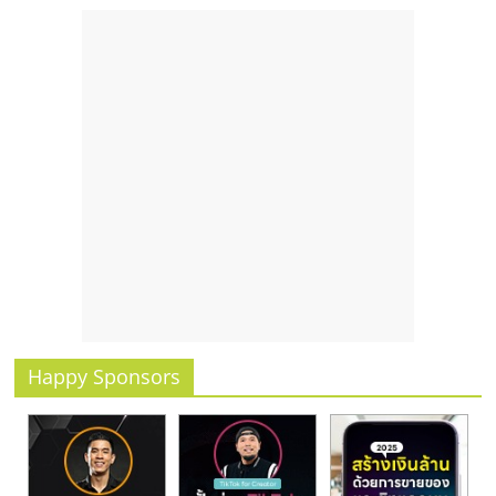
รน
ไชส์,
ศูนย์
รวม
แฟ
รน
ไชส์
พร้อม
ทำเล
สำหรับ
เปิด
ร้าน
ปรึกษา
ฟรี,
Happy Sponsors
บริการ
พัฒนา
ระบบ
แฟ