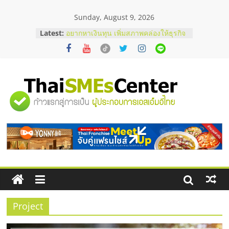
Skip
Sunday, August 9, 2026
to
content
Latest:
อยากหาเงินทุน เพิ่มสภาพคล่องให้ธุรกิจ
เริ่มยังไงให้ผ่านฉลุย
สัมมนาออนไลน์ โอกาสบริหารสถานี
บริการน้ำมัน Shell
สัมมนาลงทุน แฟรนไชส์ยอนนี่
ThaiFranchise Meet Up จับคู่แฟรน
"ศูนย์
ไชส์ ครั้งที่ 8
ร้านเครื่องเสียงคุณภาพสูง พร้อม
โซลูชันระบบภาพและเสียง
รวม
บริษัท Cybersecurity ในไทยที่ไหนดี?
วิธีเลือกผู้ให้บริการให้คุ้มค่าและตอบ
โจทย์ธุรกิจ
ข้อมูล
ธุรกิจ
SME
Project