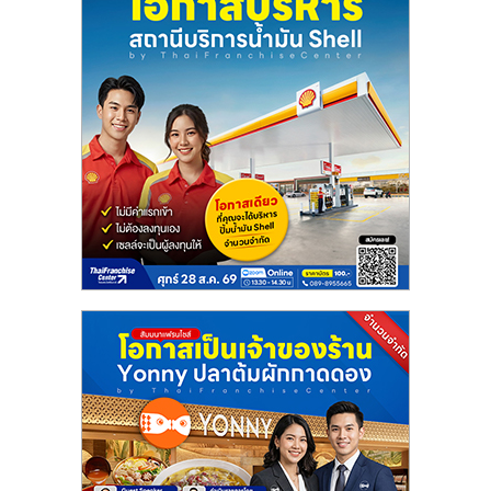
ลงทุน
น้อย
คืน
ทุน
ไว,
ที่
ปรึกษา
การ