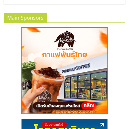
แฟ
รน
Main Sponsors
ไชส์
แฟ
รน
ไชส์
ขาย
หน้า
บ้าน