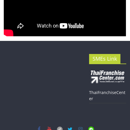
SMEs Link
ThaiFranchiseCent
er