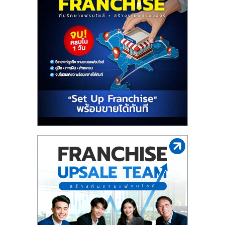
ไทย,
SMEs,
แฟ
รน
ไชส์,
ที่
ปรึกษา
แฟ
รน
ไชส์,
รวม
แฟ
รน
ไชส์
ขาย
แฟ
รน
ไชส์
แฟ