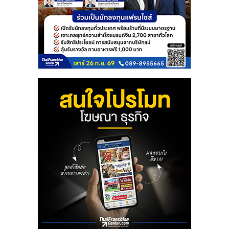
ลงทุน
และ
ขยาย
สา
ขา
แฟ
รน
ไชส์,