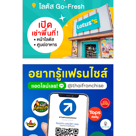
เปิด
ร้าน
ปรึกษา
ฟรี,
บริการ
พัฒนา
ระบบ
แฟ