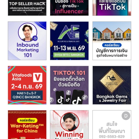
รน
ไชส์"