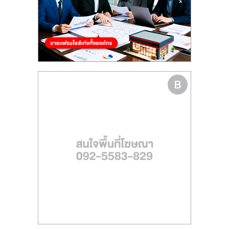
รน
ไชส์
ขาย
หน้า
บ้าน
ลงทุน
น้อย
คืน
ทุน
ไว,
ที่
ปรึกษา
การ
ลงทุน
และ
ขยาย
สา
ขา
แฟ