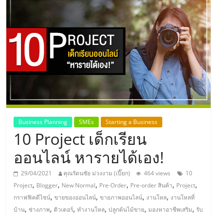
แห่ง
ประเทศไทย,
ThaiSMEsCenter,
รวม
ธุรกิจ
Business Planning
SMEs
Starting a Business
10 Project เด็กเรียน
เอ
ออนไลน์ หารายได้เอง!
ส
29/04/2021
คุณรัตนชัย ม่วงงาม (เปี๊ยก)
464 views
10
,
,
,
,
,
,
Project
Blogger
New Normal
Pre-Order
Pre-order สินค้า
Project
เอ็
,
,
,
,
กราฟฟิคดีไซน์
ขายของออนไลน์
ขายภาพออนไลน์
งานโหล
งานโหลที่
,
,
,
,
,
,
บ้าน
ช่างภาพ
ติวเตอร์
ทำงานโหล
ปลูกต้นไม้ขาย
มองหาอาชีพเสริม
รับ