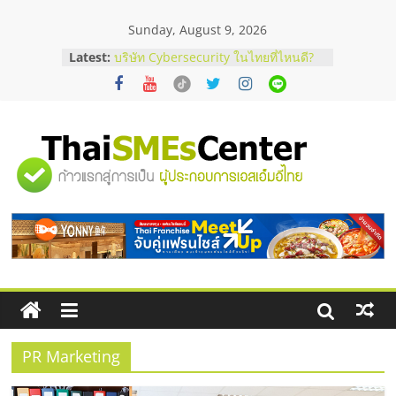
Skip
Sunday, August 9, 2026
to
content
Latest:
บริษัท Cybersecurity ในไทยที่ไหนดี?
วิธีเลือกผู้ให้บริการให้คุ้มค่าและตอบ
โจทย์ธุรกิจ
อยากหาเงินทุน เพิ่มสภาพคล่องให้ธุรกิจ
เริ่มยังไงให้ผ่านฉลุย
สัมมนาออนไลน์ โอกาสบริหารสถานี
"ศูนย์
บริการน้ำมัน Shell
สัมมนาลงทุน แฟรนไชส์ยอนนี่
ThaiFranchise Meet Up จับคู่แฟรน
รวม
ไชส์ ครั้งที่ 8
ร้านเครื่องเสียงคุณภาพสูง พร้อม
โซลูชันระบบภาพและเสียง
ข้อมูล
ธุรกิจ
SME
PR Marketing