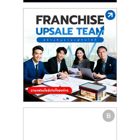
รน
ไชส์"
"ศูนย์
รวม
ข้อมูล
ธุรกิจ
SME
แห่ง
ประเทศไทย,
ThaiSMEsCenter,
รวม
ธุรกิจ
เอ
ส
เอ็
มอี