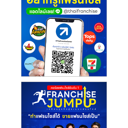
ศูนย์
รวม
แฟ
รน
ไชส์
พร้อม
ทำเล
สำหรับ