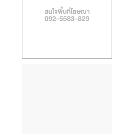
ไทย,
SMEs,
แฟ
รน
ไชส์,
ที่
ปรึกษา
แฟ
รน
ไชส์,
รวม
แฟ
รน
ไชส์
ขาย
แฟ
รน
ไชส์
แฟ