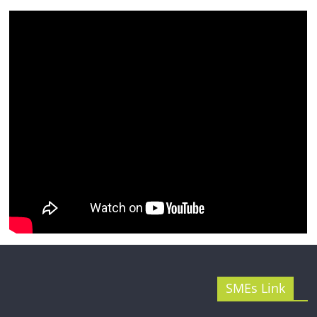
รน
ไชส์"
SMEs Link