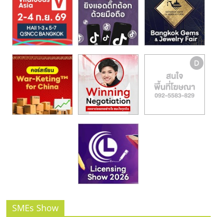
รน
ไชส์,
ศูนย์
รวม
แฟ
รน
ไชส์
พร้อม
ทำเล
สำหรับ
เปิด
ร้าน
ปรึกษา
ฟรี,
บริการ
พัฒนา
ระบบ
แฟ
SMEs Show