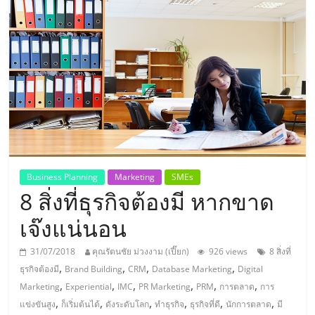
แห่ง
ประเทศไทย,
ThaiSMEsCenter,
รวม
ธุรกิจ
Business Planning
Marketing
SMEs
8 สิ่งที่ธุรกิจต้องมี หากขาด
เอ
เจ๊งแน่นอน
ส
31/07/2018
คุณรัตนชัย ม่วงงาม (เปี๊ยก)
926 views
8 สิ่งที่
,
,
,
,
ธุรกิจต้องมี
Brand Building
CRM
Database Marketing
Digital
เอ็
,
,
,
,
,
,
Marketing
Experiential
IMC
PR Marketing
PRM
การตลาด
การ
,
,
,
,
,
,
แข่งขันสูง
ก็เริ่มต้นได้
ดังระดับโลก
ทำธุรกิจ
ธุรกิจที่ดี
นักการตลาด
มี