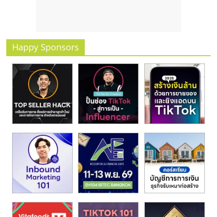
รน
ไชส์
ขาย
หน้า
Happy Sponsors
บ้าน
ลงทุน
น้อย
คืน
ทุน
ไว,
ที่
ปรึกษา
การ
ลงทุน
และ
ขยาย
สา
ขา
แฟ