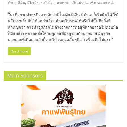
มอี
,
,
,
,
,
,
ทำเล
มีเงิน
มีไอเดีย
ระดับโลก
หากขาด
เจ๊งแน่นอน
เชิงประสบการณ์
ใครที่อยากทำธุรกิจอาจคิดว่ามีไอเดีย มีเงิน มีทำเล ก็เริ่มต้นได้ ใช่
ไทย,
ครับเราเริ่มต้นได้แต่ว่าเริ่มแล้วจะไปรอดได้หรือไม่นั้นคือสิ่งที่
สำคัญกว่า การทำธุรกิจก็ไม่ต่างจากการต่อสู้ที่หากอาวุธไม่ครบมือ
SMEs,
ก็มีสิทธิ์จะพลาดพลั้งให้กับคู่ต่อสู้ที่มีอยู่รอบตัวมากมาย มีธุรกิจ
มากมายที่เกิดมาแล้วก็จากไป เหตุผลสั้นๆคือ “เครื่องมือไม่ครบ”
แฟ
Read more
รน
Main Sponsors
ไชส์,
ที่
ปรึกษา