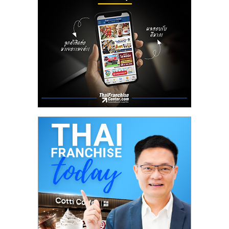
ลงทุน
น้อย
คืน
ทุน
ไว,
ที่
ปรึกษา
การ