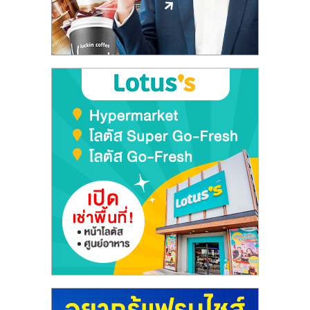
ลงทุน
และ
ขยาย
สา
ขา
แฟ
รน
ไชส์,