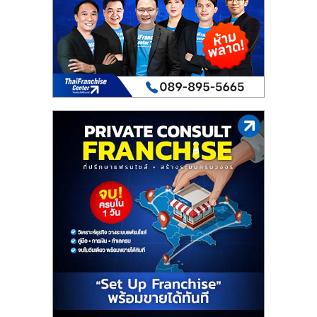
เปิด
ร้าน
ปรึกษา
ฟรี,
บริการ
พัฒนา
ระบบ
แฟ