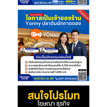
แฟ
รน
ไชส์
แฟ
รน
ไชส์
ขาย
หน้า
บ้าน