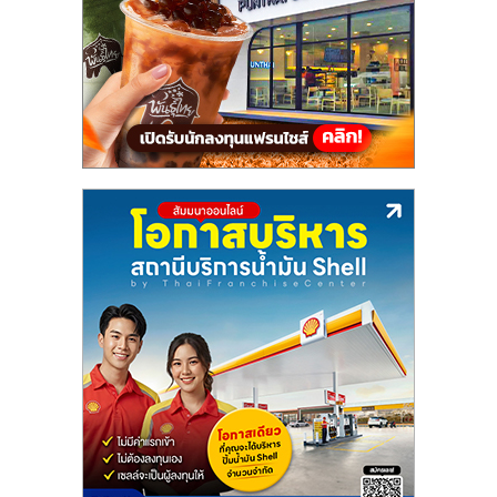
แฟ
รน
ไชส์,
รวม
แฟ
รน
ไชส์
ขาย