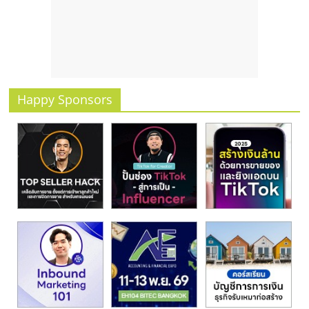
รน
ไชส์
ขาย
หน้า
บ้าน
ลงทุน
Happy Sponsors
น้อย
คืน
ทุน
ไว,
ที่
ปรึกษา
การ
ลงทุน
และ
ขยาย
สา
ขา
แฟ