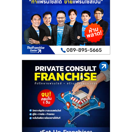
เปิด
ร้าน
ปรึกษา
ฟรี,
บริการ
พัฒนา
ระบบ
แฟ