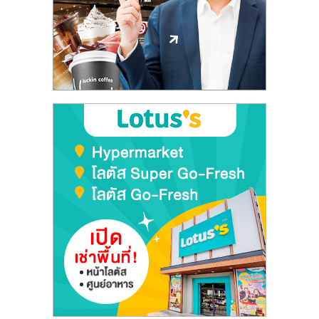
ลงทุน
และ
ขยาย
สา
ขา
แฟ
รน
ไชส์,