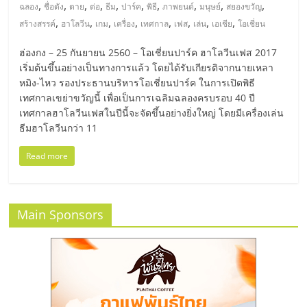
มอี
,
,
,
,
,
,
,
,
,
,
ฉลอง
ชื่อดัง
ตาย
ต่อ
ธีม
ปาร์ค
พิธี
ภาพยนต์
มนุษย์
สยองขวัญ
,
,
,
,
,
,
,
,
สร้างสรรค์
ฮาโลวีน
เกม
เครื่อง
เทศกาล
เฟส
เล่น
เอเชีย
โอเชี่ยน
ไทย,
ฮ่องกง – 25 กันยายน 2560 – โอเชี่ยนปาร์ค ฮาโลวีนเฟส 2017
เริ่มต้นขึ้นอย่างเป็นทางการแล้ว โดยได้รับเกียรติจากนายเหลา
SMEs,
หมิง-ไหว รองประธานบริหารโอเชี่ยนปาร์ค ในการเปิดพิธี
เทศกาลเขย่าขวัญนี้ เพื่อเป็นการเฉลิมฉลองครบรอบ 40 ปี
แฟ
เทศกาลฮาโลวีนเฟสในปีนี้จะจัดขึ้นอย่างยิ่งใหญ่ โดยมีเครื่องเล่น
ธีมฮาโลวีนกว่า 11
รน
Read more
ไชส์,
Main Sponsors
ที่
ปรึกษา