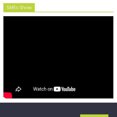
รน
ไชส์"
SMEs Show