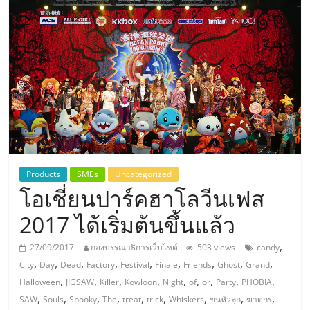
แห่ง
ประเทศไทย,
ThaiSMEsCenter,
รวม
ธุรกิจ
Products
SMEs
Uncategorized
โอเชี่ยนปาร์คฮาโลวีนเฟส
เอ
2017 ได้เริ่มต้นขึ้นแล้ว
ส
,
27/09/2017
กองบรรณาธิการเว็บไซต์
503 views
candy
,
,
,
,
,
,
,
,
,
City
Day
Dead
Factory
Festival
Finale
Friends
Ghost
Grand
เอ็
,
,
,
,
,
,
,
,
,
Halloween
JIGSAW
Killer
Kowloon
Night
of
or
Party
PHOBIA
,
,
,
,
,
,
,
,
,
SAW
Souls
Spooky
The
treat
trick
Whiskers
ขนหัวลุก
ฆาตกร