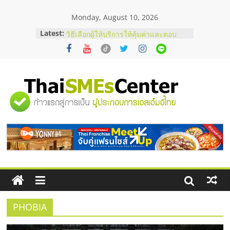
Skip
Monday, August 10, 2026
to
content
Latest:
บริษัท Cybersecurity ในไทยที่ไหนดี?
วิธีเลือกผู้ให้บริการให้คุ้มค่าและตอบ
โจทย์ธุรกิจ
อยากหาเงินทุน เพิ่มสภาพคล่องให้ธุรกิจ
เริ่มยังไงให้ผ่านฉลุย
สัมมนาออนไลน์ โอกาสบริหารสถานี
"ศูนย์
บริการน้ำมัน Shell
สัมมนาลงทุน แฟรนไชส์ยอนนี่
ThaiFranchise Meet Up จับคู่แฟรน
รวม
ไชส์ ครั้งที่ 8
ร้านเครื่องเสียงคุณภาพสูง พร้อม
โซลูชันระบบภาพและเสียง
ข้อมูล
ธุรกิจ
SME
PHOBIA