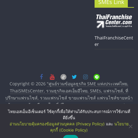
SMEs Link
ThaiFranchiseCent
er
Copyright © 2026
"ศูนย์รวมข้อมูลธุรกิจ SME แห่งประเทศไทย,
ThaiSMEsCenter, รวมธุรกิจเอสเอ็มอีไทย, SMEs, แฟรนไชส์, ที่
ปรึกษาแฟรนไชส์, รวมแฟรนไชส์ ขายแฟรนไชส์ แฟรนไชส์ขายหน้า
บ้าน ลงทุนน้อย คืนทุนไว, ที่ปรึกษาการลงทุนและขยายสาขาแฟรน
ไทยเอสเอ็มอีเซ็นเตอร์ ใช้คุกกี้เพื่อให้ท่านได้รับประสบการณ์การใช้งานที่
ไชส์, ศูนย์รวมแฟรนไชส์ พร้อมทำเลสำหรับเปิดร้าน ปรึกษาฟรี,
ดียิ่งขึ้น
บริการพัฒนาระบบแฟรนไชส์"
. All rights reserved.
อ่านนโยบายคุ้มครองข้อมูลส่วนบุคคล (Privacy Policy)
และ
นโยบาย
คุกกี้ (Cookie Policy)