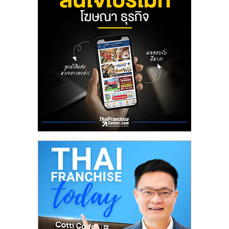
ลงทุน
น้อย
คืน
ทุน
ไว,
ที่
ปรึกษา
การ