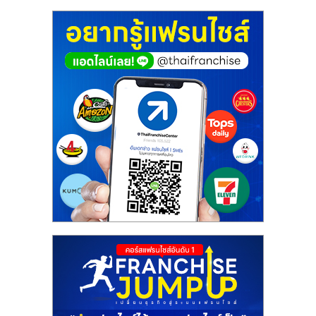
ศูนย์
รวม
แฟ
รน
ไชส์
พร้อม
ทำเล
สำหรับ