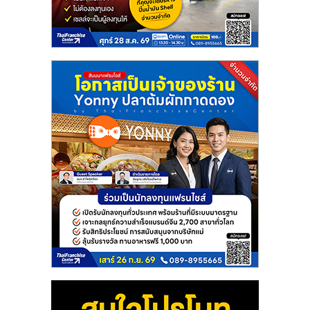
แฟ
รน
ไชส์
แฟ
รน
ไชส์
ขาย
หน้า
บ้าน