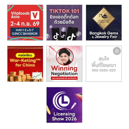
รน
ไชส์,
ศูนย์
รวม
แฟ
รน
ไชส์
พร้อม
ทำเล
สำหรับ
เปิด
ร้าน
ปรึกษา
ฟรี,
บริการ
พัฒนา
ระบบ
แฟ