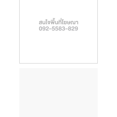
ไทย,
SMEs,
แฟ
รน
ไชส์,
ที่
ปรึกษา
แฟ
รน
ไชส์,
รวม
แฟ
รน
ไชส์
ขาย
แฟ
รน
ไชส์
แฟ