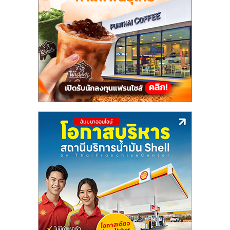
แฟ
รน
ไชส์,
รวม
แฟ
รน
ไชส์
ขาย