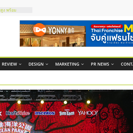
์ยอนนี่
p จับคู่แฟรน
สูง พร้อม
สียง
ในไทยที่ไหนดี?
้คุ้มค่าและตอบ
าพคล่องให้ธุรกิจ
REVIEW
DESIGN
MARKETING
PR NEWS
CONT
บริหารสถานี