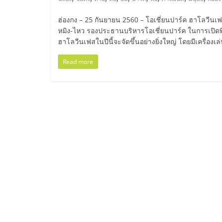
ไทย,
SMEs,
ฮ่องกง – 25 กันยายน 2560 – โอเชี่ยนปาร์ค ฮาโลวีนเฟ
หมิง-ไหว รองประธานบริหารโอเชี่ยนปาร์ค ในการเปิดพิ
ฮาโลวีนเฟสในปีนี้จะจัดขึ้นอย่างยิ่งใหญ่ โดยมีเครื่องเ
แฟ
Read more
รน
ไชส์,
ที่
ปรึกษา
แฟ
รน