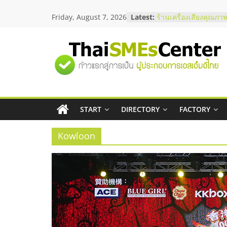
Skip
สัมมนาลงทุน แฟรนไชส
Friday, August 7, 2026
Latest:
to
ThaiFranchise Meet U
ไชส์ ครั้งที่ 8
content
ร้านเครื่องเสียงคุณภาพ
โซลูชันระบบภาพและเ
"ศูนย์
บริษัท Cybersecurity 
วิธีเลือกผู้ให้บริการให
โจทย์ธุรกิจ
รวม
อยากหาเงินทุน เพิ่มสภ
เริ่มยังไงให้ผ่านฉลุย
START
DIRECTORY
FACTORY
ข้อมูล
สัมมนาออนไลน์ โอกาส
บริการน้ำมัน Shell
Kowloon
ธุรกิจ
SME
แห่ง