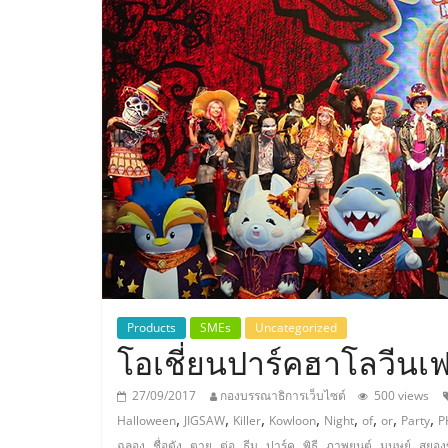
ประเทศไทย,
ThaiSMEsCenter
รวม
ธุรกิจ
เอ
ส
เอ็
Products
SMEs
Uncategorized
โอเชี่ยนปาร์คฮาโลวีนเฟส
มอี
27/09/2017
กองบรรณาธิการเว็บไซต์
500 views
,
,
,
,
,
,
,
,
Halloween
JIGSAW
Killer
Kowloon
Night
of
or
Party
P
,
,
,
,
,
,
,
,
,
ฉลอง
ชื่อดัง
ตาย
ต่อ
ธีม
ปาร์ค
พิธี
ภาพยนต์
มนุษย์
สยอง