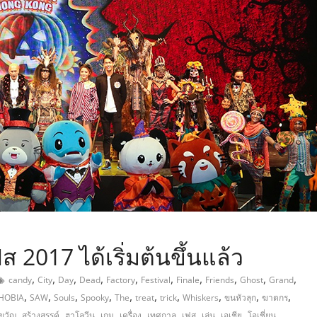
,
 2017 ได้เริ่มต้นขึ้นแล้ว
,
,
,
,
,
,
,
,
,
,
candy
City
Day
Dead
Factory
Festival
Finale
Friends
Ghost
Grand
,
,
,
,
,
,
,
,
,
,
HOBIA
SAW
Souls
Spooky
The
treat
trick
Whiskers
ขนหัวลุก
ฆาตกร
,
,
,
,
,
,
,
,
,
ขวัญ
สร้างสรรค์
ฮาโลวีน
เกม
เครื่อง
เทศกาล
เฟส
เล่น
เอเชีย
โอเชี่ยน