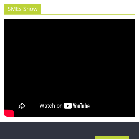
รน
ไชส์"
SMEs Show