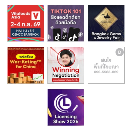
รน
ไชส์,
ศูนย์
รวม
แฟ
รน
ไชส์
พร้อม
ทำเล
สำหรับ
เปิด
ร้าน
ปรึกษา
ฟรี,
บริการ
พัฒนา
ระบบ
แฟ