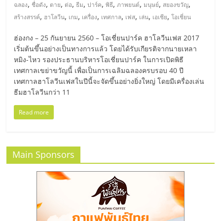
มอี
,
,
,
,
,
,
,
,
,
,
ฉลอง
ชื่อดัง
ตาย
ต่อ
ธีม
ปาร์ค
พิธี
ภาพยนต์
มนุษย์
สยองขวัญ
,
,
,
,
,
,
,
,
สร้างสรรค์
ฮาโลวีน
เกม
เครื่อง
เทศกาล
เฟส
เล่น
เอเชีย
โอเชี่ยน
ไทย,
ฮ่องกง – 25 กันยายน 2560 – โอเชี่ยนปาร์ค ฮาโลวีนเฟส 2017
เริ่มต้นขึ้นอย่างเป็นทางการแล้ว โดยได้รับเกียรติจากนายเหลา
SMEs,
หมิง-ไหว รองประธานบริหารโอเชี่ยนปาร์ค ในการเปิดพิธี
เทศกาลเขย่าขวัญนี้ เพื่อเป็นการเฉลิมฉลองครบรอบ 40 ปี
แฟ
เทศกาลฮาโลวีนเฟสในปีนี้จะจัดขึ้นอย่างยิ่งใหญ่ โดยมีเครื่องเล่น
ธีมฮาโลวีนกว่า 11
รน
Read more
ไชส์,
Main Sponsors
ที่
ปรึกษา