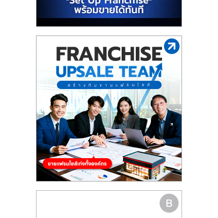
รน
ไชส์"
"ศูนย์
รวม
ข้อมูล
ธุรกิจ
SME
แห่ง
ประเทศไทย,
ThaiSMEsCenter,
รวม
ธุรกิจ
เอ
ส
เอ็
มอี