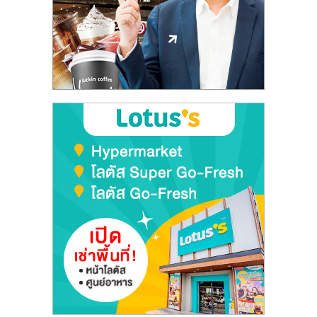
ลงทุน
และ
ขยาย
สา
ขา
แฟ
รน
ไชส์,