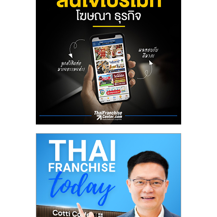
ลงทุน
น้อย
คืน
ทุน
ไว,
ที่
ปรึกษา
การ