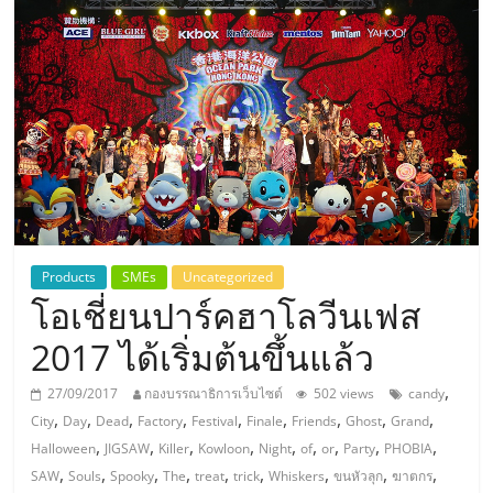
แห่ง
ประเทศไทย,
ThaiSMEsCenter,
รวม
ธุรกิจ
Products
SMEs
Uncategorized
โอเชี่ยนปาร์คฮาโลวีนเฟส
เอ
2017 ได้เริ่มต้นขึ้นแล้ว
ส
,
27/09/2017
กองบรรณาธิการเว็บไซต์
502 views
candy
,
,
,
,
,
,
,
,
,
City
Day
Dead
Factory
Festival
Finale
Friends
Ghost
Grand
เอ็
,
,
,
,
,
,
,
,
,
Halloween
JIGSAW
Killer
Kowloon
Night
of
or
Party
PHOBIA
,
,
,
,
,
,
,
,
,
SAW
Souls
Spooky
The
treat
trick
Whiskers
ขนหัวลุก
ฆาตกร