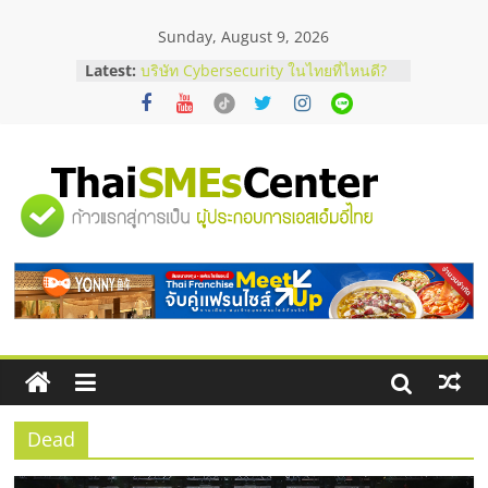
Skip
Sunday, August 9, 2026
to
content
Latest:
บริษัท Cybersecurity ในไทยที่ไหนดี?
วิธีเลือกผู้ให้บริการให้คุ้มค่าและตอบ
โจทย์ธุรกิจ
อยากหาเงินทุน เพิ่มสภาพคล่องให้ธุรกิจ
เริ่มยังไงให้ผ่านฉลุย
สัมมนาออนไลน์ โอกาสบริหารสถานี
"ศูนย์
บริการน้ำมัน Shell
สัมมนาลงทุน แฟรนไชส์ยอนนี่
ThaiFranchise Meet Up จับคู่แฟรน
รวม
ไชส์ ครั้งที่ 8
ร้านเครื่องเสียงคุณภาพสูง พร้อม
โซลูชันระบบภาพและเสียง
ข้อมูล
ธุรกิจ
SME
Dead