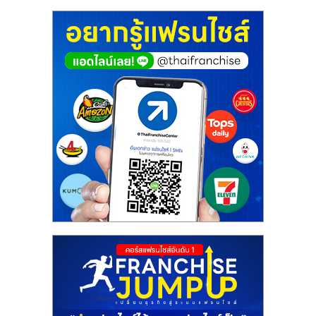
ศูนย์
รวม
แฟ
รน
ไชส์
พร้อม
ทำเล
สำหรับ