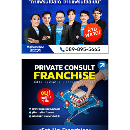
เปิด
ร้าน
ปรึกษา
ฟรี,
บริการ
พัฒนา
ระบบ
แฟ