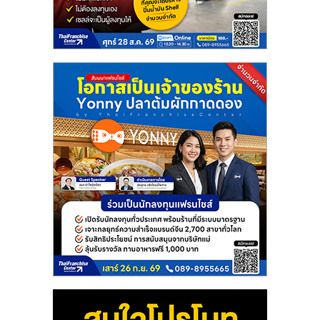
แฟ
รน
ไชส์
แฟ
รน
ไชส์
ขาย
หน้า
บ้าน