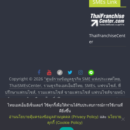
SMEs Link
ThaiFranchiseCent
er
Copyright © 2026
"ศูนย์รวมข้อมูลธุรกิจ SME แห่งประเทศไทย,
ThaiSMEsCenter, รวมธุรกิจเอสเอ็มอีไทย, SMEs, แฟรนไชส์, ที่
ปรึกษาแฟรนไชส์, รวมแฟรนไชส์ ขายแฟรนไชส์ แฟรนไชส์ขายหน้า
บ้าน ลงทุนน้อย คืนทุนไว, ที่ปรึกษาการลงทุนและขยายสาขาแฟรน
ไทยเอสเอ็มอีเซ็นเตอร์ ใช้คุกกี้เพื่อให้ท่านได้รับประสบการณ์การใช้งานที่
ไชส์, ศูนย์รวมแฟรนไชส์ พร้อมทำเลสำหรับเปิดร้าน ปรึกษาฟรี,
ดียิ่งขึ้น
บริการพัฒนาระบบแฟรนไชส์"
. All rights reserved.
อ่านนโยบายคุ้มครองข้อมูลส่วนบุคคล (Privacy Policy)
และ
นโยบาย
คุกกี้ (Cookie Policy)