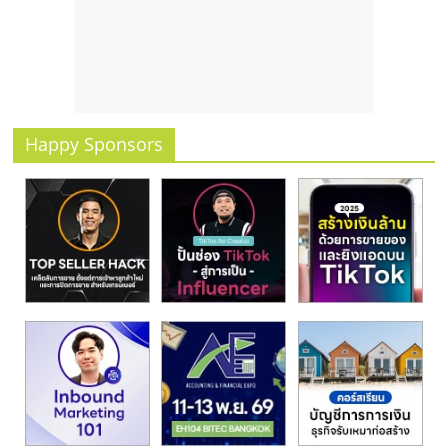
รน
ไชส์
ขาย
หน้า
บ้าน
ลงทุน
Happy Sponsors
น้อย
คืน
ทุน
ไว,
ที่
ปรึกษา
การ
ลงทุน
และ
ขยาย
สา
ขา
แฟ