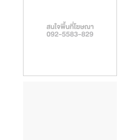
ไทย,
SMEs,
แฟ
รน
ไชส์,
ที่
ปรึกษา
แฟ
รน
ไชส์,
รวม
แฟ
รน
ไชส์
ขาย
แฟ
รน
ไชส์
แฟ