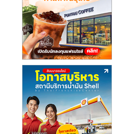
แฟ
รน
ไชส์,
รวม
แฟ
รน
ไชส์
ขาย