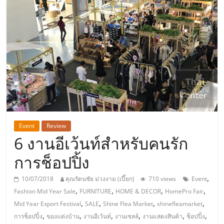
แห่ง
ประเทศไทย,
ThaiSMEsCenter,
รวม
ธุรกิจ
Event
Review
6 งานอีเว้นท์สำหรับคนรัก
เอ
การช็อปปิ้ง
ส
,
10/07/2018
คุณรัตนชัย ม่วงงาม (เปี๊ยก)
710 views
Event
,
,
,
,
Fashion Mid Year Sale
FURNITURE
HOME & DECOR
HomePro Fair
เอ็
,
,
,
,
Mid Year Export Festival
SALE
Shine Flea Market
shinefleamarket
,
,
,
,
,
,
การช็อปปิ้ง
ของแต่งบ้าน
งานอีเว้นท์
งานเซลล์
งานแสดงสินค้า
ช็อปปิ้ง