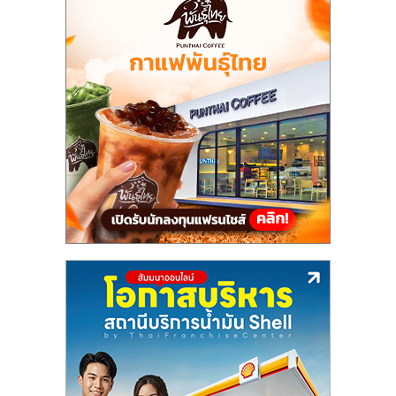
แฟ
รน
ไชส์
แฟ
รน
ไชส์
ขาย
หน้า
บ้าน