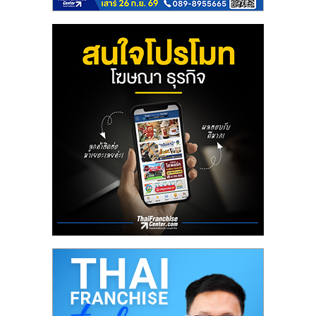
ลงทุน
และ
ขยาย
สา
ขา
แฟ
รน
ไชส์,