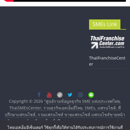
SMEs Link
ThaiFranchiseCent
er
Copyright © 2026
"ศูนย์รวมข้อมูลธุรกิจ SME แห่งประเทศไทย,
ThaiSMEsCenter, รวมธุรกิจเอสเอ็มอีไทย, SMEs, แฟรนไชส์, ที่
ปรึกษาแฟรนไชส์, รวมแฟรนไชส์ ขายแฟรนไชส์ แฟรนไชส์ขายหน้า
บ้าน ลงทุนน้อย คืนทุนไว, ที่ปรึกษาการลงทุนและขยายสาขาแฟรน
ไทยเอสเอ็มอีเซ็นเตอร์ ใช้คุกกี้เพื่อให้ท่านได้รับประสบการณ์การใช้งานที่
ไชส์, ศูนย์รวมแฟรนไชส์ พร้อมทำเลสำหรับเปิดร้าน ปรึกษาฟรี,