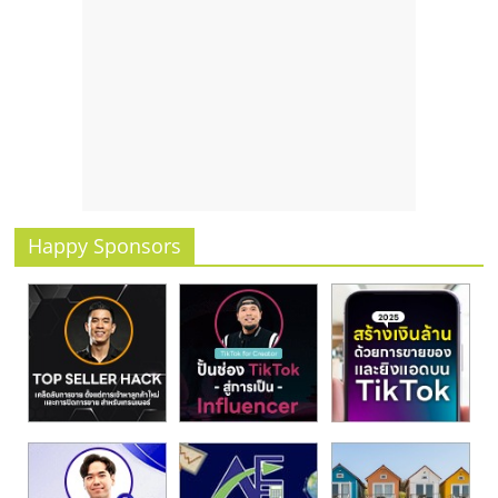
รน
ไชส์,
ศูนย์
รวม
แฟ
รน
ไชส์
พร้อม
ทำเล
Happy Sponsors
สำหรับ
เปิด
ร้าน
ปรึกษา
ฟรี,
บริการ
พัฒนา
ระบบ
แฟ