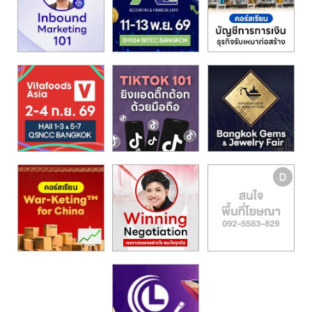
รน
ไชส์"