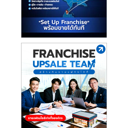
ไทย,
SMEs,
แฟ
รน
ไชส์,
ที่
ปรึกษา
แฟ
รน
ไชส์,
รวม
แฟ
รน
ไชส์
ขาย
แฟ
รน
ไชส์
แฟ