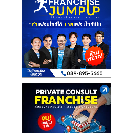
รน
ไชส์"
"ศูนย์
รวม
ข้อมูล
ธุรกิจ
SME
แห่ง
ประเทศไทย,
ThaiSMEsCenter,
รวม
ธุรกิจ
เอ
ส
เอ็
มอี