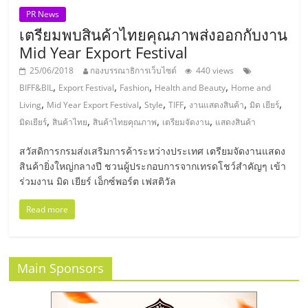
แฟ
PR News
รน
เตรียมพบสินค้าไทยคุณภาพส่งออกกับงาน
Mid Year Export Festival
ไชส์,
25/06/2018
กองบรรณาธิการเว็บไซต์
440 views
,
,
,
,
BIFF&BIL
Export Festival
Fashion
Health and Beauty
Home and
,
,
,
,
,
,
Living
Mid Year Export Festival
Style
TIFF
งานแสดงสินค้า
มิด เยียร์
รวม
,
,
,
,
มิดเยียร์
สินค้าไทย
สินค้าไทยคุณภาพ
เตรียมจัดงาน
แสดงสินค้า
แฟ
สวัสดิการกรมส่งเสริมการค้าระหว่างประเทศ เตรียมจัดงานแสดง
สินค้ายิ่งใหญ่กลางปี ชวนผู้ประกอบการจากเทรดโชว์สำคัญๆ เข้า
ร่วมงาน มิด เยียร์ เอ็กซ์พอร์ต เฟสติวัล
รน
Read more
ไชส์
ขาย
Main Sponsors