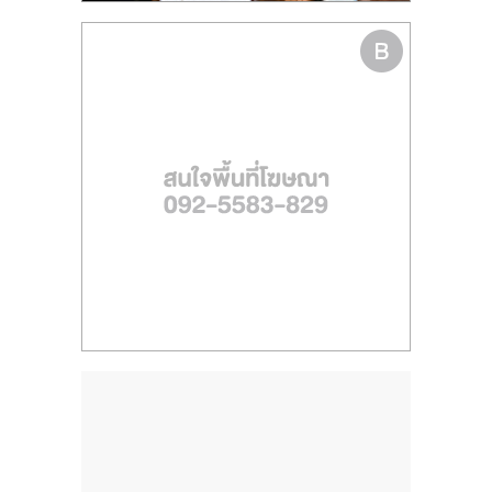
รน
ไชส์
ขาย
หน้า
บ้าน
ลงทุน
น้อย
คืน
ทุน
ไว,
ที่
ปรึกษา
การ
ลงทุน
และ
ขยาย
สา
ขา
แฟ