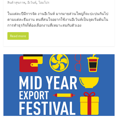
มอี
,
,
สินค้าสุขภาพ
อีเว้นท์
โฮมโปร
ในแต่ละปีมีการจัด งานอีเว้นท์ มากมายส่วนใหญ่ก็จะปะปนกันไป
ไทย,
ตามแต่ละธีมงาน คนที่สนใจอยากใช้งานอีเว้นท์เป็นจุดเริ่มต้นใน
การทำธุรกิจก็ต้องเลือกงานที่เหมาะสมกับตัวเอง
SMEs,
Read more
แฟ
รน
ไชส์,
ที่
ปรึกษา