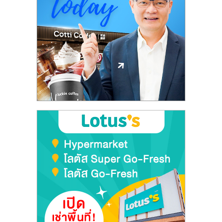
ศูนย์
รวม
แฟ
รน
ไชส์
พร้อม
ทำเล
สำหรับ