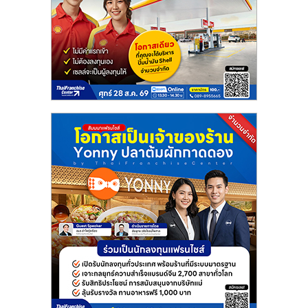
ลงทุน
น้อย
คืน
ทุน
ไว,
ที่
ปรึกษา
การ