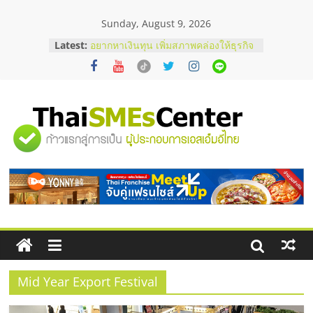
Skip
Sunday, August 9, 2026
to
content
Latest:
อยากหาเงินทุน เพิ่มสภาพคล่องให้ธุรกิจ
เริ่มยังไงให้ผ่านฉลุย
สัมมนาออนไลน์ โอกาสบริหารสถานี
บริการน้ำมัน Shell
สัมมนาลงทุน แฟรนไชส์ยอนนี่
ThaiFranchise Meet Up จับคู่แฟรน
"ศูนย์
ไชส์ ครั้งที่ 8
ร้านเครื่องเสียงคุณภาพสูง พร้อม
โซลูชันระบบภาพและเสียง
รวม
บริษัท Cybersecurity ในไทยที่ไหนดี?
วิธีเลือกผู้ให้บริการให้คุ้มค่าและตอบ
โจทย์ธุรกิจ
ข้อมูล
ธุรกิจ
SME
Mid Year Export Festival