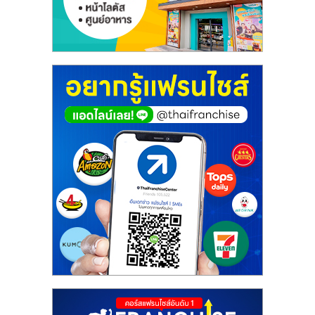
เปิด
ร้าน
ปรึกษา
ฟรี,
บริการ
พัฒนา
ระบบ
แฟ