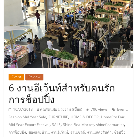
แห่ง
ประเทศไทย,
ThaiSMEsCenter,
รวม
ธุรกิจ
Event
Review
6 งานอีเว้นท์สำหรับคนรัก
เอ
การช็อปปิ้ง
ส
,
10/07/2018
คุณรัตนชัย ม่วงงาม (เปี๊ยก)
706 views
Event
,
,
,
,
Fashion Mid Year Sale
FURNITURE
HOME & DECOR
HomePro Fair
เอ็
,
,
,
,
Mid Year Export Festival
SALE
Shine Flea Market
shinefleamarket
,
,
,
,
,
,
การช็อปปิ้ง
ของแต่งบ้าน
งานอีเว้นท์
งานเซลล์
งานแสดงสินค้า
ช็อปปิ้ง