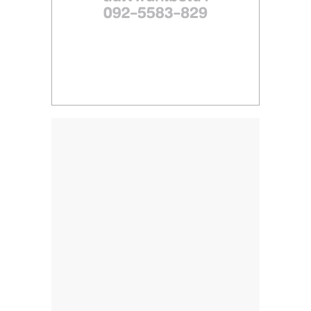
ไทย,
SMEs,
แฟ
รน
ไชส์,
ที่
ปรึกษา
แฟ
รน
ไชส์,
รวม
แฟ
รน
ไชส์
ขาย
แฟ
รน
ไชส์
แฟ