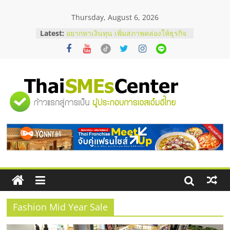
Skip
Thursday, August 6, 2026
to
content
Latest:
อยากหาเงินทุน เพิ่มสภาพคล่องให้ธุรกิจ
เริ่มยังไงให้ผ่านฉลุย
สัมมนาออนไลน์ โอกาสบริหารสถานี
บริการน้ำมัน Shell
สัมมนาลงทุน แฟรนไชส์ยอนนี่
ThaiFranchise Meet Up จับคู่แฟรน
"ศูนย์
ไชส์ ครั้งที่ 8
ร้านเครื่องเสียงคุณภาพสูง พร้อม
โซลูชันระบบภาพและเสียง
รวม
บริษัท Cybersecurity ในไทยที่ไหนดี?
วิธีเลือกผู้ให้บริการให้คุ้มค่าและตอบ
โจทย์ธุรกิจ
ข้อมูล
ธุรกิจ
SME
Fashion Mid Year Sale