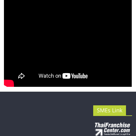
รน
ไชส์"
SMEs Link