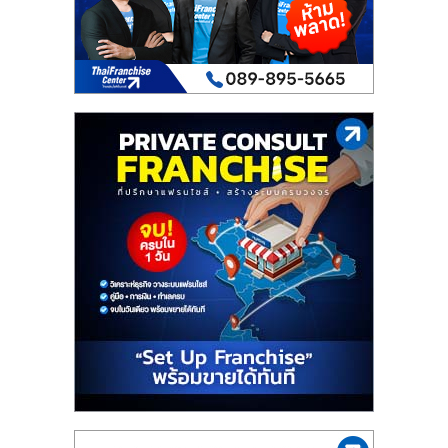
เปิด
ร้าน
ปรึกษา
ฟรี,
บริการ
พัฒนา
ระบบ
แฟ