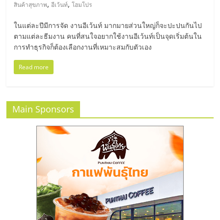
มอี
,
,
สินค้าสุขภาพ
อีเว้นท์
โฮมโปร
ในแต่ละปีมีการจัด งานอีเว้นท์ มากมายส่วนใหญ่ก็จะปะปนกันไป
ไทย,
ตามแต่ละธีมงาน คนที่สนใจอยากใช้งานอีเว้นท์เป็นจุดเริ่มต้นใน
การทำธุรกิจก็ต้องเลือกงานที่เหมาะสมกับตัวเอง
SMEs,
Read more
แฟ
รน
Main Sponsors
ไชส์,
ที่
ปรึกษา