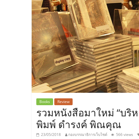
ประเทศไทย,
ThaiSMEsCenter
รวม
ธุรกิจ
เอ
ส
เอ็
Books
Review
รวมหนังสือมาใหม่ “บริห
มอี
พิมพ์ ดำรงค์ พิณคุณ
23/05/2018
กองบรรณาธิการเว็บไซต์
566 views