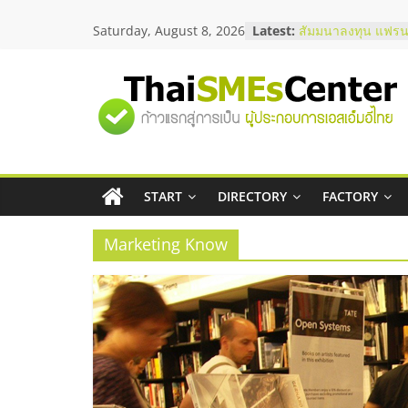
Skip
Saturday, August 8, 2026
Latest:
สัมมนาลงทุน แฟรนไ
to
ThaiFranchise Mee
content
ไชส์ ครั้งที่ 8
ร้านเครื่องเสียงคุณ
"ศูนย์
โซลูชันระบบภาพแล
บริษัท Cybersecuri
วิธีเลือกผู้ให้บริกา
รวม
โจทย์ธุรกิจ
อยากหาเงินทุน เพิ่
เริ่มยังไงให้ผ่านฉลุย
START
DIRECTORY
FACTORY
ข้อมูล
สัมมนาออนไลน์ โอ
บริการน้ำมัน Shell
Marketing Know
ธุรกิจ
SME
แห่ง