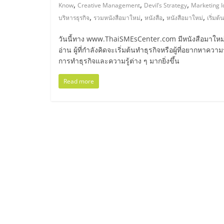
ไทย,
,
,
,
Know
Creative Management
Devil’s Strategy
Marketing I
,
,
,
,
บริหารธุรกิจ
รวมหนังสือมาใหม่
หนังสือ
หนังสือมาใหม่
เริ่มต้
SMEs,
วันนี้ทาง www.ThaiSMEsCenter.com มีหนังสือมาใหม่จ
แฟ
อ่าน ผู้ที่กำลังคิดจะเริ่มต้นทำธุรกิจหรือผู้ที่อยากหาควา
การทำธุรกิจและความรู้ต่าง ๆ มากยิ่งขึ้น
รน
Read more
ไชส์,
ที่
ปรึกษา
แฟ
รน