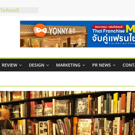
ชส์ยอนนี่
t Up จับคู่แฟรน
ภาพสูง พร้อม
ะเสียง
ty ในไทยที่ไหนดี?
รให้คุ้มค่าและตอบ
มสภาพคล่องให้ธุรกิจ
REVIEW
DESIGN
MARKETING
PR NEWS
CONT
กาสบริหารสถานี