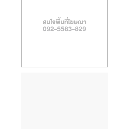
ไทย,
SMEs,
แฟ
รน
ไชส์,
ที่
ปรึกษา
แฟ
รน
ไชส์,
รวม
แฟ
รน
ไชส์
ขาย
แฟ
รน
ไชส์
แฟ