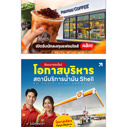
แฟ
รน
ไชส์,
รวม
แฟ
รน
ไชส์
ขาย