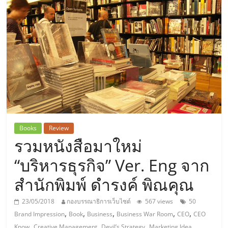
แห่ง
ประเทศไทย,
ThaiSMEsCenter,
รวม
ธุรกิจ
Books
Review
รวมหนังสือมาใหม่
เอ
“บริหารธุรกิจ” Ver. Eng จาก
ส
สำนักพิมพ์ ดำรงค์ พิณคุณ
เอ็
23/05/2018
กองบรรณาธิการเว็บไซต์
567 views
50
,
,
,
,
,
Brand Impression
Book
Business
Business War Room
CEO
CEO
,
,
,
,
Know
Creative Management
Devil’s Strategy
Marketing Idea