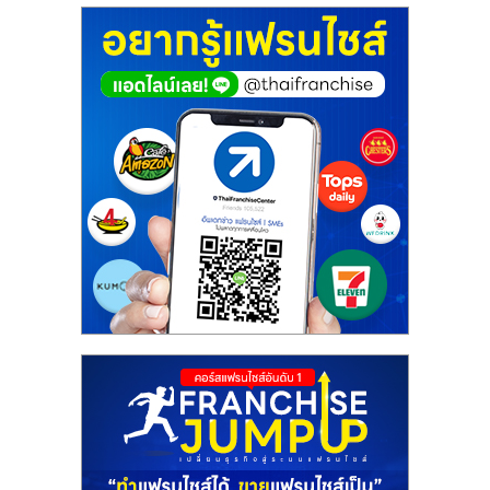
ศูนย์
รวม
แฟ
รน
ไชส์
พร้อม
ทำเล
สำหรับ