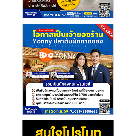
แฟ
รน
ไชส์
แฟ
รน
ไชส์
ขาย
หน้า
บ้าน