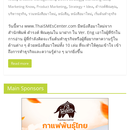
มอี
,
,
,
,
Marketing Know
Product Marketing
Strategy + Idea
ดำรงค์พิณคุณ
,
,
,
,
บริหารธุรกิจ
รวมหนังสือมาใหม่
หนังสือ
หนังสือมาใหม่
เริ่มต้นทำธุรกิจ
ไทย,
วันนี้ทาง www.ThaiSMEsCenter.com มีหนังสือมาใหม่จาก
SMEs,
สำนักพิมพ์ ดำรงค์ พิณคุณใน มาฝาก ใน Ver. Eng เอาใจผู้ที่รักใน
การอ่าน ผู้ที่กำลังคิดจะเริ่มต้นทำธุรกิจหรือผู้ที่อยากหาความรู้ใน
ด้านต่าง ๆ ด้วยหนังสือมาใหม่ทั้ง 10 เล่ม ที่จะทำให้คุณเข้าใจ เข้า
แฟ
ถึงการทำธุรกิจและความรู้ต่าง ๆ มากยิ่งขึ้น
รน
Read more
ไชส์,
Main Sponsors
ที่
ปรึกษา