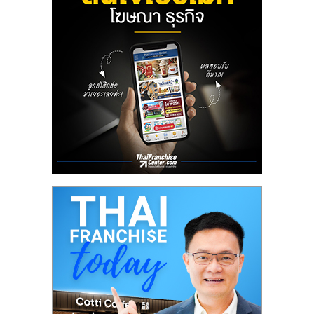
ลงทุน
น้อย
คืน
ทุน
ไว,
ที่
ปรึกษา
การ