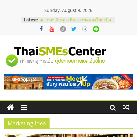
Skip
Sunday, August 9, 2026
to
content
Latest:
อยากหาเงินทุน เพิ่มสภาพคล่องให้ธุรกิจ
เริ่มยังไงให้ผ่านฉลุย
สัมมนาออนไลน์ โอกาสบริหารสถานี
บริการน้ำมัน Shell
สัมมนาลงทุน แฟรนไชส์ยอนนี่
ThaiFranchise Meet Up จับคู่แฟรน
"ศูนย์
ไชส์ ครั้งที่ 8
ร้านเครื่องเสียงคุณภาพสูง พร้อม
โซลูชันระบบภาพและเสียง
รวม
บริษัท Cybersecurity ในไทยที่ไหนดี?
วิธีเลือกผู้ให้บริการให้คุ้มค่าและตอบ
โจทย์ธุรกิจ
ข้อมูล
ธุรกิจ
SME
Marketing Idea