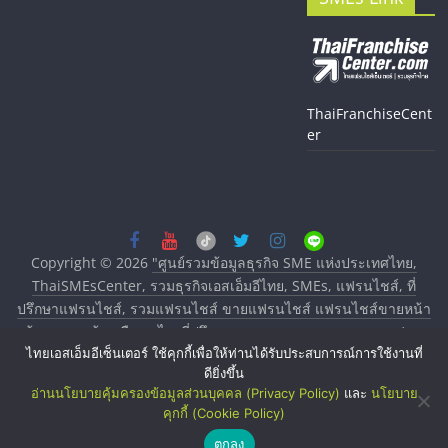
ThaiFranchiseCent
er
Copyright © 2026
"ศูนย์รวมข้อมูลธุรกิจ SME แห่งประเทศไทย,
ThaiSMEsCenter, รวมธุรกิจเอสเอ็มอีไทย, SMEs, แฟรนไชส์, ที่
ปรึกษาแฟรนไชส์, รวมแฟรนไชส์ ขายแฟรนไชส์ แฟรนไชส์ขายหน้า
บ้าน ลงทุนน้อย คืนทุนไว, ที่ปรึกษาการลงทุนและขยายสาขาแฟรน
ไทยเอสเอ็มอีเซ็นเตอร์ ใช้คุกกี้เพื่อให้ท่านได้รับประสบการณ์การใช้งานที่
ไชส์, ศูนย์รวมแฟรนไชส์ พร้อมทำเลสำหรับเปิดร้าน ปรึกษาฟรี,
ดียิ่งขึ้น
บริการพัฒนาระบบแฟรนไชส์"
. All rights reserved.
อ่านนโยบายคุ้มครองข้อมูลส่วนบุคคล (Privacy Policy)
และ
นโยบาย
คุกกี้ (Cookie Policy)
ตกลง