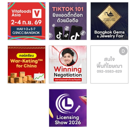
รน
ไชส์,
ศูนย์
รวม
แฟ
รน
ไชส์
พร้อม
ทำเล
สำหรับ
เปิด
ร้าน
ปรึกษา
ฟรี,
บริการ
พัฒนา
ระบบ
แฟ