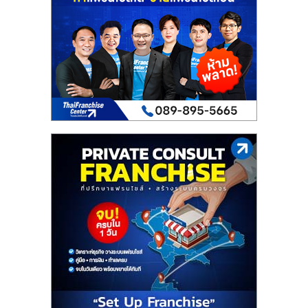
เปิด
ร้าน
ปรึกษา
ฟรี,
บริการ
พัฒนา
ระบบ
แฟ