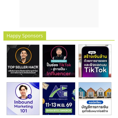
รน
ไชส์
ขาย
หน้า
บ้าน
ลงทุน
Happy Sponsors
น้อย
คืน
ทุน
ไว,
ที่
ปรึกษา
การ
ลงทุน
และ
ขยาย
สา
ขา
แฟ