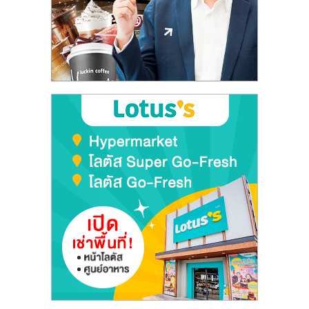
ลงทุน
และ
ขยาย
สา
ขา
แฟ
รน
ไชส์,