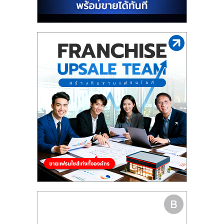
รน
ไชส์"
"ศูนย์
รวม
ข้อมูล
ธุรกิจ
SME
แห่ง
ประเทศไทย,
ThaiSMEsCenter,
รวม
ธุรกิจ
เอ
ส
เอ็
มอี