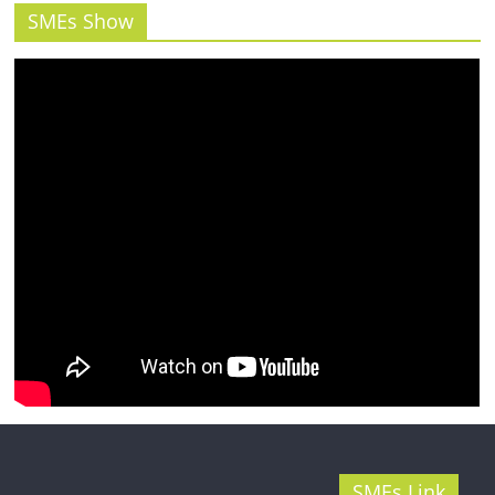
รน
SMEs Show
ไชส์"
SMEs Link