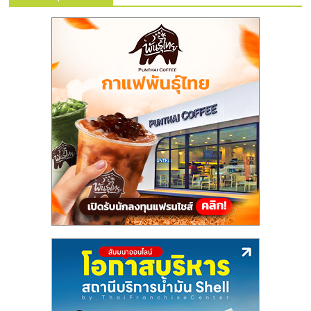
ลงทุน
และ
ขยาย
สา
ขา
แฟ
รน
ไชส์,