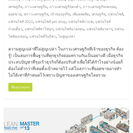
มอี
,
,
,
,
เศรษฐกิจ
ภาวะเศรษฐกิจ
ภาวะเศรษฐกิจตกต่ำ
ภาวะเศรษฐกิจถดถอย
,
,
,
,
,
,
ยอดขาย
สภาวะเศรษฐกิจ
เจ้าของธุรกิจ
เพิ่มผลผลิต
เศรษฐกิจ
แฟรนไชส์
ไทย,
,
,
,
แฟรนไชส์ 2022
แฟรนไชส์ pet shop
แฟรนไชส์กาแฟ
แฟรนไชส์
,
,
,
,
ก๋วยเตี๋ยว
แฟรนไชส์ชาไข่มุก
แฟรนไชส์น่าลงทุน
แฟรนไชส์อาหาร
แฟรน
SMEs,
,
,
ไชส์อเมซอน
แฟรนไชส์โนบิชา
ไม่สูญเปล่า
แฟ
ความสูญเปล่าที่ไม่สูญเปล่า ในภาวะเศรษฐกิจที่เจ้าของธุรกิจ ต้อง
รู้! เป็นสมการพื้นฐานที่ทุกธุรกิจย่อมทราบกันเป็นอย่างดี เมื่อธุรกิจ
ประสบปัญหาที่รุมเร้าธุรกิจก็ต้องปรับตัวเพื่อให้ได้กำไรอย่างน้อยก็
รน
ต้องไม่ต่ำกว่าที่เคยตั้งเป้าหมายไว้ แต่ในสภาวะที่ยอดขายอาจทำ
ไม่ได้เท่าที่กำหนดไว้เพราะปัญหาของเศรษฐกิจโดยรวม
ไชส์,
Read more
ที่
ปรึกษา