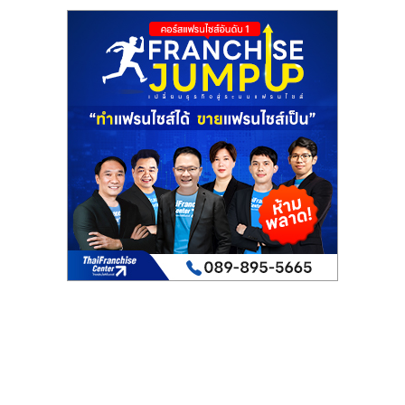
รน
ไชส์
ขาย
หน้า
บ้าน
ลงทุน
น้อย
คืน
ทุน
ไว,
ที่
ปรึกษา
การ
ลงทุน
และ
ขยาย
สา
ขา
แฟ