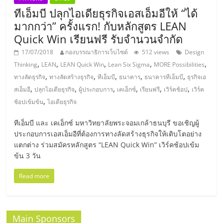
ทีเอ็มบี ปลุกไอเดียธุรกิจเอสเอ็มอีให้ “ได้
ลงทุน
มากกว่า” ครั้งแรก! กับหลักสูตร LEAN
Quick Win เรียนฟรี รับจำนวนจำกัด
น้อย
17/07/2018
กองบรรณาธิการเว็บไซต์
512 views
Design
,
,
,
,
,
Thinking
LEAN
LEAN Quick Win
Lean Six Sigma
MORE Possibilities
คืน
,
,
,
,
,
ทางลัดธุรกิจ
ทางลัดสร้างธุรกิจ
ทีเอ็มบี
ธนาคาร
ธนาคารทีเอ็มบี
ธุรกิจเอ
,
,
,
,
,
,
สเอ็มอี
ปลุกไอเดียธุรกิจ
ผู้ประกอบการ
เคเอ็กซ์
เรียนฟรี
เวิร์คช้อป
เวิร์ค
ทุน
,
ช้อปเข้มข้น
ไอเดียธุรกิจ
ทีเอ็มบี และ เคเอ็กซ์ มหาวิทยาลัยพระจอมเกล้าธนบุรี ขอเชิญผู้
ไว,
ประกอบการเอสเอ็มอีที่ต้องการทางลัดสร้างธุรกิจให้เติบโตอย่าง
แตกต่าง ร่วมสมัครหลักสูตร “LEAN Quick Win” เวิร์คช้อปเข้ม
ที่
ข้น 3 วัน
Read more
ปรึกษา
การ
Main Sponsors