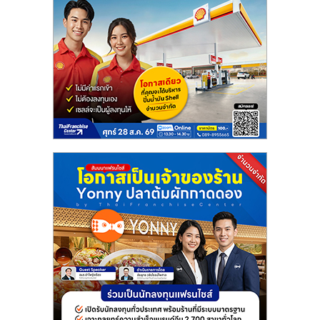
ศูนย์
รวม
แฟ
รน
ไชส์
พร้อม
ทำเล
สำหรับ