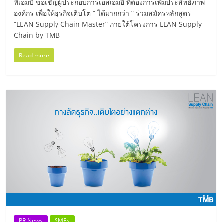
แฟ
ทีเอ็มบี ขอเชิญผู้ประกอบการเอสเอ็มอี ที่ต้องการเพิ่มประสิทธิภาพ
องค์กร เพื่อให้ธุรกิจเติบโต “ ได้มากกว่า ” ร่วมสมัครหลักสูตร
รน
“LEAN Supply Chain Master” ภายใต้โครงการ LEAN Supply
Chain by TMB
ไชส์
Read more
แฟ
รน
ไชส์
ขาย
หน้า
บ้าน
PR News
SMEs