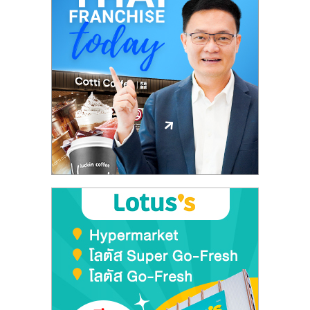
รน
ไชส์"
"ศูนย์
รวม
ข้อมูล
ธุรกิจ
SME
แห่ง
ประเทศไทย,
ThaiSMEsCenter,
รวม
ธุรกิจ
เอ
ส
เอ็
มอี