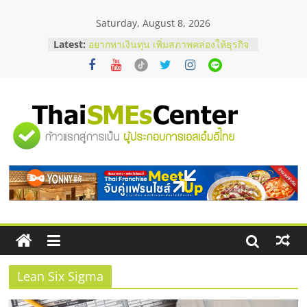
Skip
Saturday, August 8, 2026
to
content
Latest:
อยากหาเงินทุน เพิ่มสภาพคล่องให้ธุรกิจ
เริ่มยังไงให้ผ่านฉลุย
สัมมนาออนไลน์ โอกาสบริหารสถานี
บริการน้ำมัน Shell
สัมมนาลงทุน แฟรนไชส์ยอนนี่
ThaiFranchise Meet Up จับคู่แฟรน
"ศูนย์
ไชส์ ครั้งที่ 8
ร้านเครื่องเสียงคุณภาพสูง พร้อม
โซลูชันระบบภาพและเสียง
รวม
บริษัท Cybersecurity ในไทยที่ไหนดี?
วิธีเลือกผู้ให้บริการให้คุ้มค่าและตอบ
โจทย์ธุรกิจ
ข้อมูล
ธุรกิจ
SME
Lean Six Sigma