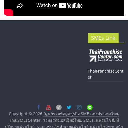
SMEs Link
ThaiFranchiseCent
er
Copyright © 2026
"ศูนย์รวมข้อมูลธุรกิจ SME แห่งประเทศไทย,
ThaiSMEsCenter, รวมธุรกิจเอสเอ็มอีไทย, SMEs, แฟรนไชส์, ที่
ปรึกษาแฟรนไชส์, รวมแฟรนไชส์ ขายแฟรนไชส์ แฟรนไชส์ขายหน้า