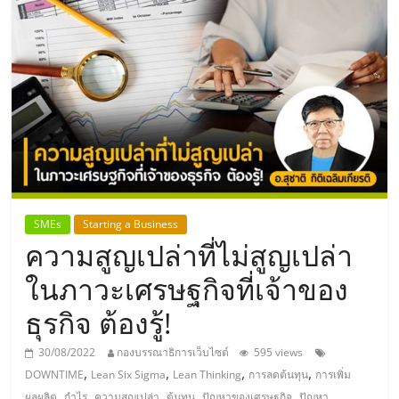
แห่ง
ประเทศไทย,
ThaiSMEsCenter,
รวม
ธุรกิจ
SMEs
Starting a Business
ความสูญเปล่าที่ไม่สูญเปล่า
เอ
ในภาวะเศรษฐกิจที่เจ้าของ
ส
ธุรกิจ ต้องรู้!
เอ็
30/08/2022
กองบรรณาธิการเว็บไซต์
595 views
,
,
,
,
DOWNTIME
Lean Six Sigma
Lean Thinking
การลดต้นทุน
การเพิ่ม
,
,
,
,
,
ผลผลิต
กำไร
ความสูญเปล่า
ต้นทุน
ปัญหาของเศรษฐกิจ
ปัญหา