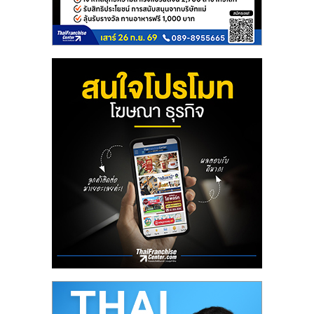
เปิด
ร้าน
ปรึกษา
ฟรี,
บริการ
พัฒนา
ระบบ
แฟ