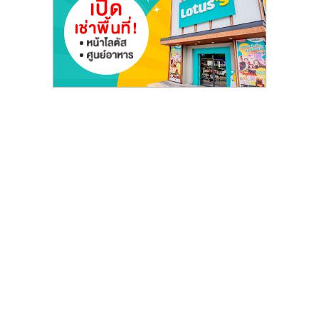
ไทย,
SMEs,
แฟ
รน
ไชส์,
ที่
ปรึกษา
แฟ
รน
ไชส์,
รวม
แฟ
รน
ไชส์
ขาย
แฟ
รน
ไชส์
แฟ