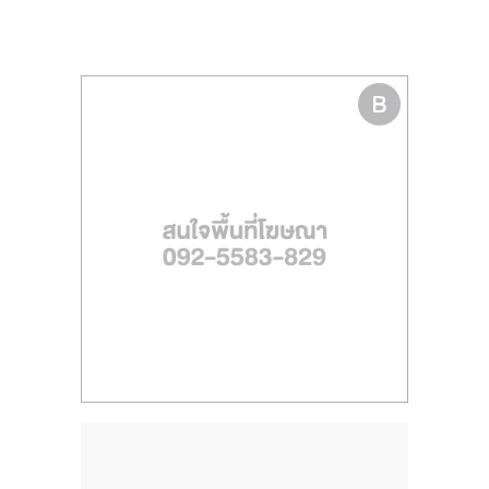
รน
ไชส์"