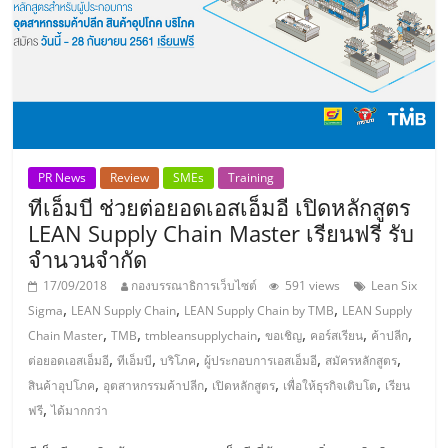
แฟ
รน
ไชส์,
รวม
PR News
Review
SMEs
Training
ทีเอ็มบี ช่วยต่อยอดเอสเอ็มอี เปิดหลักสูตร
แฟ
LEAN Supply Chain Master เรียนฟรี รับ
จำนวนจำกัด
รน
17/09/2018
กองบรรณาธิการเว็บไซต์
591 views
Lean Six
,
,
,
Sigma
LEAN Supply Chain
LEAN Supply Chain by TMB
LEAN Supply
ไชส์
,
,
,
,
,
,
Chain Master
TMB
tmbleansupplychain
ขอเชิญ
คอร์สเรียน
ค้าปลีก
,
,
,
,
,
ต่อยอดเอสเอ็มอี
ทีเอ็มบี
บริโภค
ผู้ประกอบการเอสเอ็มอี
สมัครหลักสูตร
ขาย
,
,
,
,
สินค้าอุปโภค
อุตสาหกรรมค้าปลีก
เปิดหลักสูตร
เพื่อให้ธุรกิจเติบโต
เรียน
,
ฟรี
ได้มากกว่า