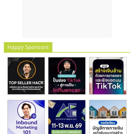
รน
ไชส์
ขาย
หน้า
บ้าน
ลงทุน
น้อย
Happy Sponsors
คืน
ทุน
ไว,
ที่
ปรึกษา
การ
ลงทุน
และ
ขยาย
สา
ขา
แฟ