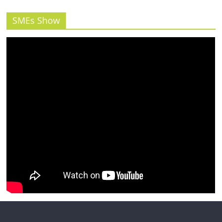
รน
ไชส์"
SMEs Show