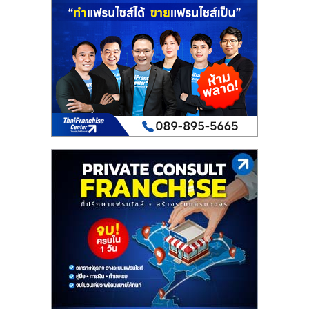
เปิด
ร้าน
ปรึกษา
ฟรี,
บริการ
พัฒนา
ระบบ
แฟ