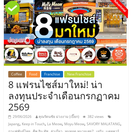
แห่ง
ประเทศไทย,
ThaiSMEsCenter,
รวม
ธุรกิจ
Coffee
Food
Franchise
New Franchise
8 แฟรนไชส์มาใหม่! น่า
เอ
ลงทุนประจำเดือนกรกฏาคม
ส
2569
เอ็
29/06/2026
คุณรัตนชัย ม่วงงาม (เปี๊ยก)
382 views
,
,
,
,
,
Japang
Keep in Touch
La Meow
Moyu Meow
SAVORY MALATANG
,
,
,
,
,
กาแฟพันธุ์ไทย
คีพ อิน ทัช
ล่าเมียว
หมูทอด หมายเลข7
เจปัง
แคทคาร์