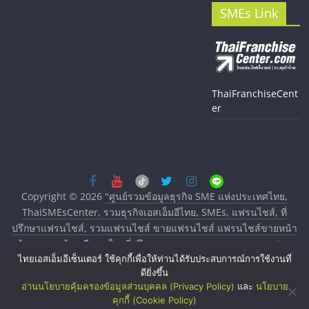
SMEs Link
ThaiFranchiseCent
er
Copyright © 2026
"ศูนย์รวมข้อมูลธุรกิจ SME แห่งประเทศไทย,
ThaiSMEsCenter, รวมธุรกิจเอสเอ็มอีไทย, SMEs, แฟรนไชส์, ที่
ปรึกษาแฟรนไชส์, รวมแฟรนไชส์ ขายแฟรนไชส์ แฟรนไชส์ขายหน้า
บ้าน ลงทุนน้อย คืนทุนไว, ที่ปรึกษาการลงทุนและขยายสาขาแฟรน
ไทยเอสเอ็มอีเซ็นเตอร์ ใช้คุกกี้เพื่อให้ท่านได้รับประสบการณ์การใช้งานที่
ไชส์, ศูนย์รวมแฟรนไชส์ พร้อมทำเลสำหรับเปิดร้าน ปรึกษาฟรี,
ดียิ่งขึ้น
บริการพัฒนาระบบแฟรนไชส์"
. All rights reserved.
อ่านนโยบายคุ้มครองข้อมูลส่วนบุคคล (Privacy Policy)
และ
นโยบาย
คุกกี้ (Cookie Policy)