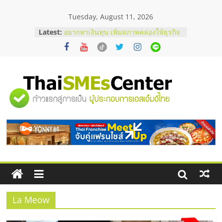
Skip
Tuesday, August 11, 2026
to
content
Latest:
อยากหาเงินทุน เพิ่มสภาพคล่องให้ธุรกิจ
เริ่มยังไงให้ผ่านฉลุย
สัมมนาออนไลน์ โอกาสบริหารสถานี
บริการน้ำมัน Shell
คู่มือผู้ซื้อ เลือกเว็บปั้มไลค์อย่างไรให้
เหมาะกับเป้าหมายของธุรกิจ
"ศูนย์
เว็บปั้มวิวช่วยธุรกิจออนไลน์ได้จริงหรือ
วิเคราะห์ข้อดีและข้อควรพิจารณา
FAQ รวมคำถามยอดฮิตเกี่ยวกับการ
รวม
ปั้มฟอลติ๊กตอกที่เจ้าของธุรกิจควรรู้
ข้อมูล
ธุรกิจ
SME
La Meow