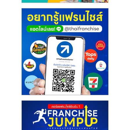
ศูนย์
รวม
แฟ
รน
ไชส์
พร้อม
ทำเล
สำหรับ