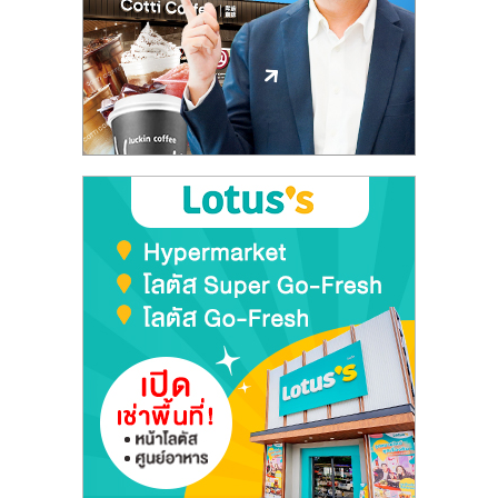
ลงทุน
และ
ขยาย
สา
ขา
แฟ
รน
ไชส์,