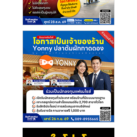
แฟ
รน
ไชส์
แฟ
รน
ไชส์
ขาย
หน้า
บ้าน