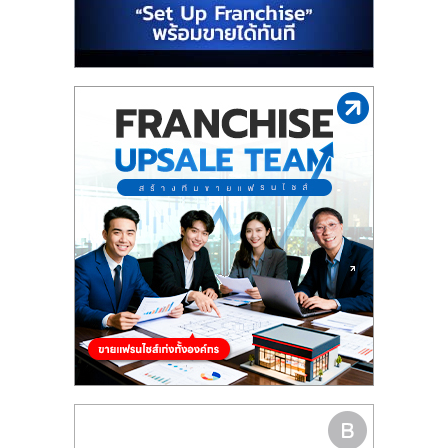
รน
ไชส์"
"ศูนย์
รวม
ข้อมูล
ธุรกิจ
SME
แห่ง
ประเทศไทย,
ThaiSMEsCenter,
รวม
ธุรกิจ
เอ
ส
เอ็
มอี