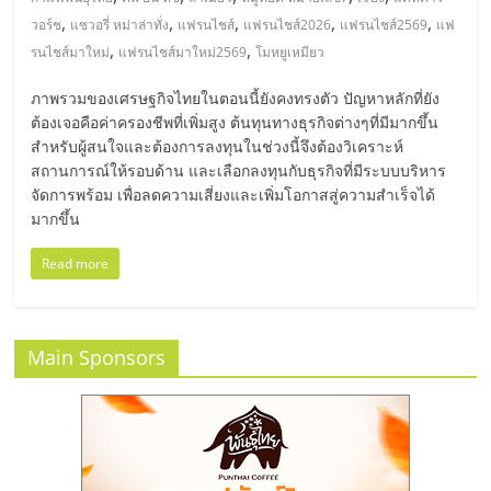
มอี
,
,
,
,
,
วอร์ช
แซวอรี่ หม่าล่าทั่ง
แฟรนไชส์
แฟรนไชส์2026
แฟรนไชส์2569
แฟ
,
,
รนไชส์มาใหม่
แฟรนไชส์มาใหม่2569
โมหยูเหมียว
ไทย,
ภาพรวมของเศรษฐกิจไทยในตอนนี้ยังคงทรงตัว ปัญหาหลักที่ยัง
SMEs,
ต้องเจอคือค่าครองชีพที่เพิ่มสูง ต้นทุนทางธุรกิจต่างๆที่มีมากขึ้น
สำหรับผู้สนใจและต้องการลงทุนในช่วงนี้จึงต้องวิเคราะห์
สถานการณ์ให้รอบด้าน และเลือกลงทุนกับธุรกิจที่มีระบบบริหาร
แฟ
จัดการพร้อม เพื่อลดความเสี่ยงและเพิ่มโอกาสสู่ความสำเร็จได้
มากขึ้น
รน
Read more
ไชส์,
Main Sponsors
ที่
ปรึกษา