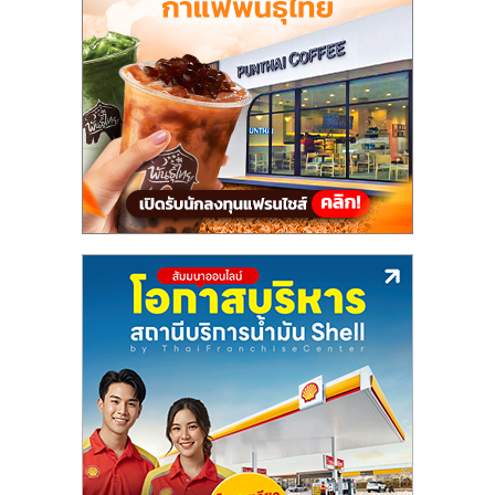
แฟ
รน
ไชส์,
รวม
แฟ
รน
ไชส์
ขาย