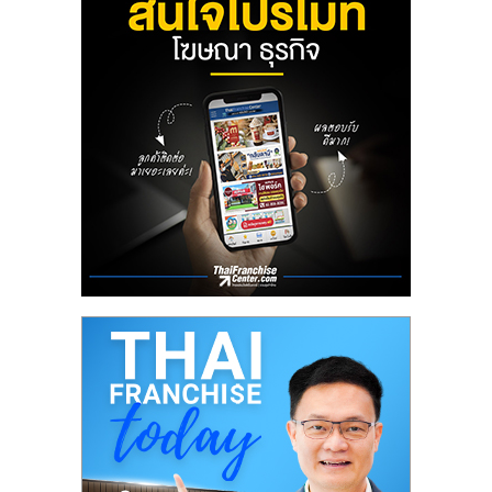
ลงทุน
น้อย
คืน
ทุน
ไว,
ที่
ปรึกษา
การ