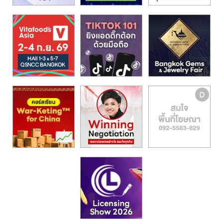
รน
ไชส์,
ศูนย์
รวม
แฟ
รน
ไชส์
พร้อม
ทำเล
สำหรับ
เปิด
ร้าน
ปรึกษา
ฟรี,
บริการ
พัฒนา
ระบบ
แฟ