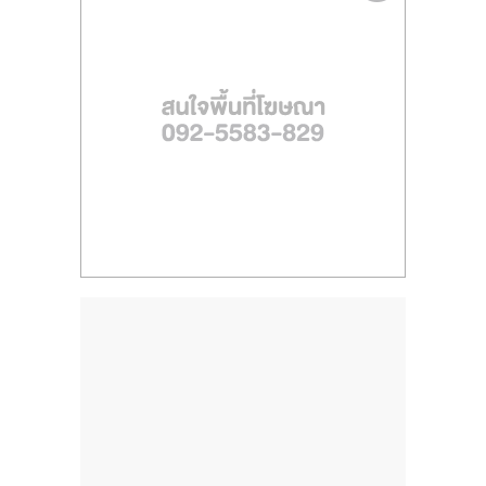
ไทย,
SMEs,
แฟ
รน
ไชส์,
ที่
ปรึกษา
แฟ
รน
ไชส์,
รวม
แฟ
รน
ไชส์
ขาย
แฟ
รน
ไชส์
แฟ