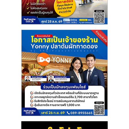
แฟ
รน
ไชส์
แฟ
รน
ไชส์
ขาย
หน้า
บ้าน