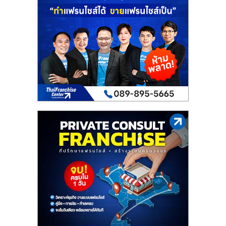
เปิด
ร้าน
ปรึกษา
ฟรี,
บริการ
พัฒนา
ระบบ
แฟ