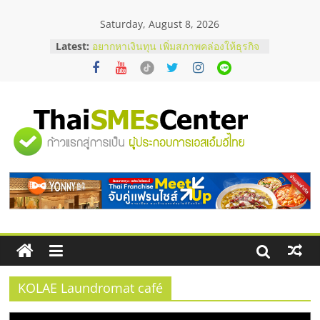
Skip
Saturday, August 8, 2026
to
content
Latest:
อยากหาเงินทุน เพิ่มสภาพคล่องให้ธุรกิจ
เริ่มยังไงให้ผ่านฉลุย
สัมมนาออนไลน์ โอกาสบริหารสถานี
บริการน้ำมัน Shell
สัมมนาลงทุน แฟรนไชส์ยอนนี่
ThaiFranchise Meet Up จับคู่แฟรน
"ศูนย์
ไชส์ ครั้งที่ 8
ร้านเครื่องเสียงคุณภาพสูง พร้อม
โซลูชันระบบภาพและเสียง
รวม
บริษัท Cybersecurity ในไทยที่ไหนดี?
วิธีเลือกผู้ให้บริการให้คุ้มค่าและตอบ
โจทย์ธุรกิจ
ข้อมูล
ธุรกิจ
SME
KOLAE Laundromat café