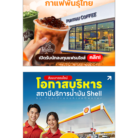
แฟ
รน
ไชส์,
รวม
แฟ
รน
ไชส์
ขาย