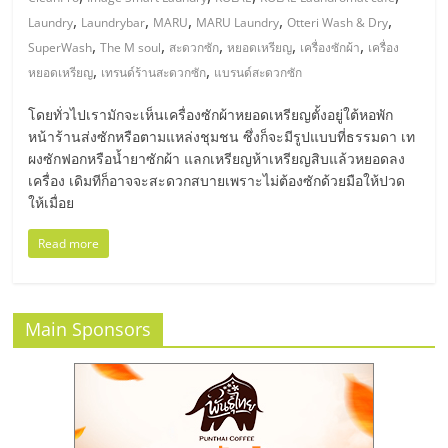
มอี
,
,
,
,
,
Laundry
Laundrybar
MARU
MARU Laundry
Otteri Wash & Dry
,
,
,
,
,
SuperWash
The M soul
สะดวกซัก
หยอดเหรียญ
เครื่องซักผ้า
เครื่อง
ไทย,
,
,
หยอดเหรียญ
เทรนด์ร้านสะดวกซัก
แบรนด์สะดวกซัก
SMEs,
โดยทั่วไปเรามักจะเห็นเครื่องซักผ้าหยอดเหรียญตั้งอยู่ใต้หอพัก
หน้าร้านส่งซักหรือตามแหล่งชุมชน ซึ่งก็จะมีรูปแบบที่ธรรมดา เท
ผงซักฟอกหรือน้ำยาซักผ้า แลกเหรียญห้าเหรียญสิบแล้วหยอดลง
แฟ
เครื่อง เดิมทีก็อาจจะสะดวกสบายเพราะไม่ต้องซักด้วยมือให้ปวด
ให้เมื่อย
รน
Read more
ไชส์,
Main Sponsors
ที่
ปรึกษา