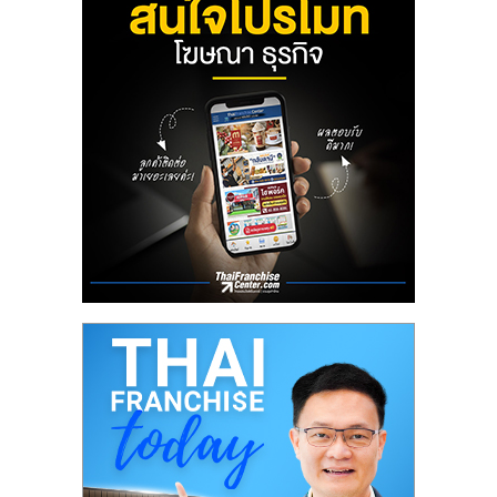
ลงทุน
น้อย
คืน
ทุน
ไว,
ที่
ปรึกษา
การ