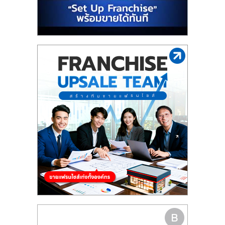
รน
ไชส์"
"ศูนย์
รวม
ข้อมูล
ธุรกิจ
SME
แห่ง
ประเทศไทย,
ThaiSMEsCenter,
รวม
ธุรกิจ
เอ
ส
เอ็
มอี