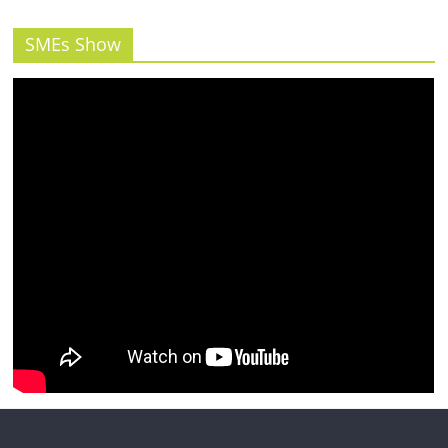
รน
ไชส์"
SMEs Show