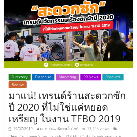
แห่ง
ประเทศไทย,
ThaiSMEsCenter,
รวม
ธุรกิจ
Directory
Franchise
Marketing
PR News
Products
Review
เอ
มาแน่! เทรนด์ร้านสะดวกซัก
ส
ปี 2020 ที่ไม่ใช่แค่หยอด
เหรียญ ในงาน TFBO 2019
เอ็
19/07/2019
กองบรรณาธิการเว็บไซต์
13,444 views
,
,
,
,
CleanPro
Image Smart Laundry
KOLAE
KOLAE Laundromat café