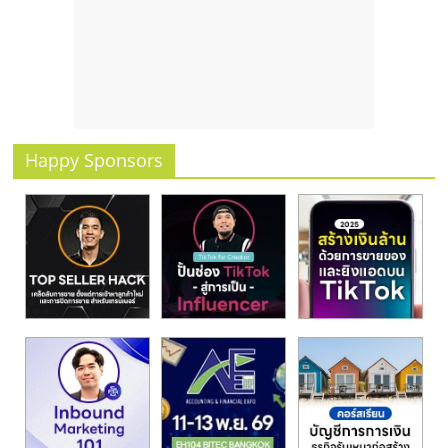
รน
ไชส์
ขาย
หน้า
บ้าน
ลงทุน
น้อย
Happy Sponsors
คืน
ทุน
ไว,
ที่
ปรึกษา
การ
ลงทุน
และ
ขยาย
สา
ขา
แฟ