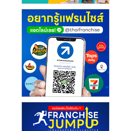
ศูนย์
รวม
แฟ
รน
ไชส์
พร้อม
ทำเล
สำหรับ