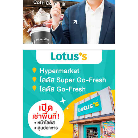
ลงทุน
และ
ขยาย
สา
ขา
แฟ
รน
ไชส์,