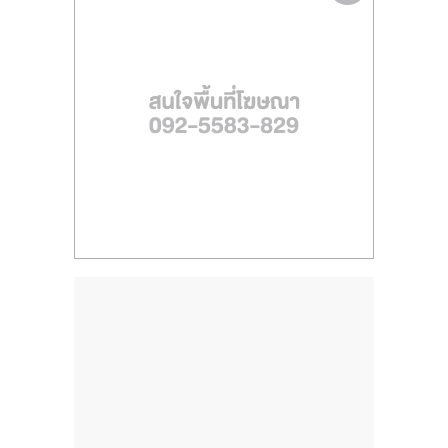
ไทย,
SMEs,
แฟ
รน
ไชส์,
ที่
ปรึกษา
แฟ
รน
ไชส์,
รวม
แฟ
รน
ไชส์
ขาย
แฟ
รน
ไชส์
แฟ