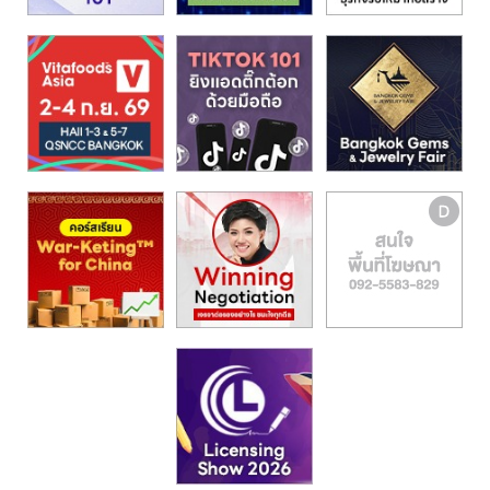
รน
ไชส์,
ศูนย์
รวม
แฟ
รน
ไชส์
พร้อม
ทำเล
สำหรับ
เปิด
ร้าน
ปรึกษา
ฟรี,
บริการ
พัฒนา
ระบบ
แฟ