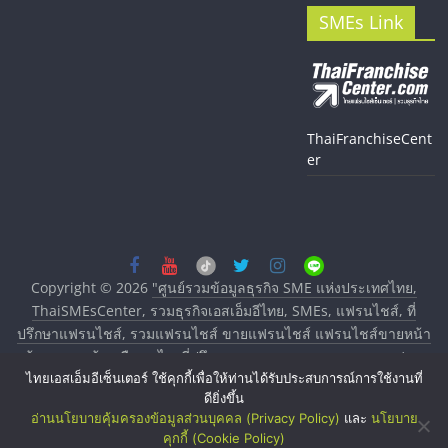
SMEs Link
ThaiFranchiseCent
er
Copyright © 2026
"ศูนย์รวมข้อมูลธุรกิจ SME แห่งประเทศไทย,
ThaiSMEsCenter, รวมธุรกิจเอสเอ็มอีไทย, SMEs, แฟรนไชส์, ที่
ปรึกษาแฟรนไชส์, รวมแฟรนไชส์ ขายแฟรนไชส์ แฟรนไชส์ขายหน้า
บ้าน ลงทุนน้อย คืนทุนไว, ที่ปรึกษาการลงทุนและขยายสาขาแฟรน
ไทยเอสเอ็มอีเซ็นเตอร์ ใช้คุกกี้เพื่อให้ท่านได้รับประสบการณ์การใช้งานที่
ไชส์, ศูนย์รวมแฟรนไชส์ พร้อมทำเลสำหรับเปิดร้าน ปรึกษาฟรี,
ดียิ่งขึ้น
บริการพัฒนาระบบแฟรนไชส์"
. All rights reserved.
อ่านนโยบายคุ้มครองข้อมูลส่วนบุคคล (Privacy Policy)
และ
นโยบาย
คุกกี้ (Cookie Policy)