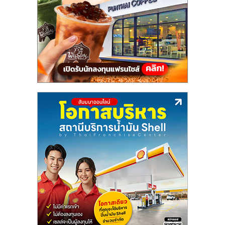
แฟ
รน
ไชส์,
รวม
แฟ
รน
ไชส์
ขาย