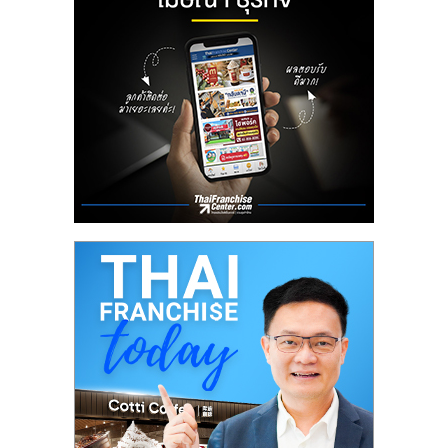
ลงทุน
น้อย
คืน
ทุน
ไว,
ที่
ปรึกษา
การ