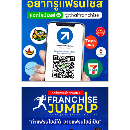
ศูนย์
รวม
แฟ
รน
ไชส์
พร้อม
ทำเล
สำหรับ