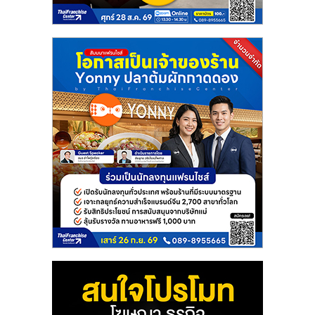
แฟ
รน
ไชส์
แฟ
รน
ไชส์
ขาย
หน้า
บ้าน