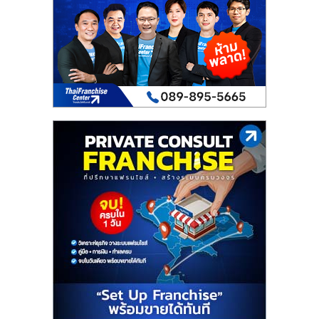
เปิด
ร้าน
ปรึกษา
ฟรี,
บริการ
พัฒนา
ระบบ
แฟ