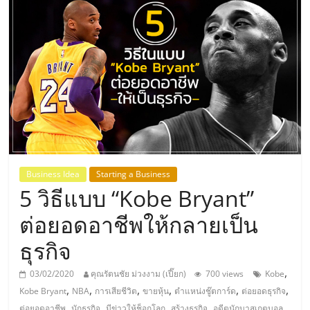
แห่ง
ประเทศไทย,
ThaiSMEsCenter,
รวม
ธุรกิจ
Business Idea
Starting a Business
5 วิธีแบบ “Kobe Bryant”
เอ
ต่อยอดอาชีพให้กลายเป็น
ส
ธุรกิจ
เอ็
,
03/02/2020
คุณรัตนชัย ม่วงงาม (เปี๊ยก)
700 views
Kobe
,
,
,
,
,
,
Kobe Bryant
NBA
การเสียชีวิต
ขายหุ้น
ตำแหน่งชู๊ตการ์ด
ต่อยอดธุรกิจ
,
,
,
,
,
ต่อยอดอาชีพ
นักธุรกิจ
มีข่าวให้ช็อกโลก
สร้างธุรกิจ
อดีตนักบาสเกตบอล