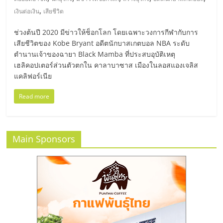
มอี
,
เงินต่อเงิน
เสียชีวิต
ไทย,
ช่วงต้นปี 2020 มีข่าวให้ช็อกโลก โดยเฉพาะวงการกีฬากับการ
เสียชีวิตของ Kobe Bryant อดีตนักบาสเกตบอล NBA ระดับ
SMEs,
ตำนานเจ้าของฉายา Black Mamba ที่ประสบอุบัติเหตุ
เฮลิคอปเตอร์ส่วนตัวตกใน คาลาบาซาส เมืองในลอสแองเจลิส
แคลิฟอร์เนีย
แฟ
Read more
รน
ไชส์,
Main Sponsors
ที่
ปรึกษา