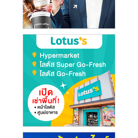
ลงทุน
และ
ขยาย
สา
ขา
แฟ
รน
ไชส์,