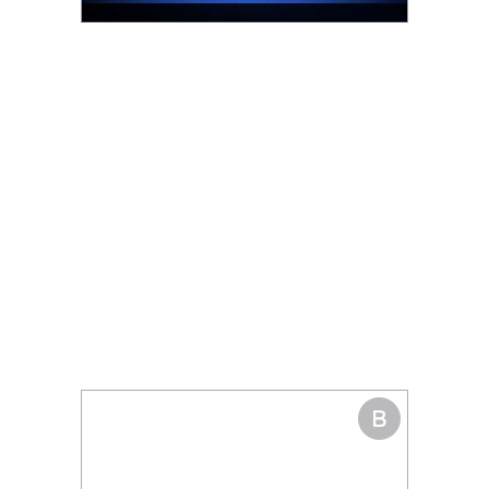
รน
ไชส์"
"ศูนย์
รวม
ข้อมูล
ธุรกิจ
SME
แห่ง
ประเทศไทย,
ThaiSMEsCenter,
รวม
ธุรกิจ
เอ
ส
เอ็
มอี