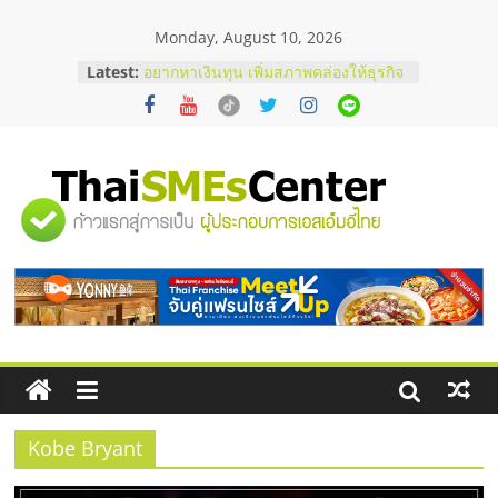
Skip
Monday, August 10, 2026
to
content
Latest:
อยากหาเงินทุน เพิ่มสภาพคล่องให้ธุรกิจ
เริ่มยังไงให้ผ่านฉลุย
สัมมนาออนไลน์ โอกาสบริหารสถานี
บริการน้ำมัน Shell
สัมมนาลงทุน แฟรนไชส์ยอนนี่
ThaiFranchise Meet Up จับคู่แฟรน
"ศูนย์
ไชส์ ครั้งที่ 8
ร้านเครื่องเสียงคุณภาพสูง พร้อม
โซลูชันระบบภาพและเสียง
รวม
บริษัท Cybersecurity ในไทยที่ไหนดี?
วิธีเลือกผู้ให้บริการให้คุ้มค่าและตอบ
โจทย์ธุรกิจ
ข้อมูล
ธุรกิจ
SME
Kobe Bryant