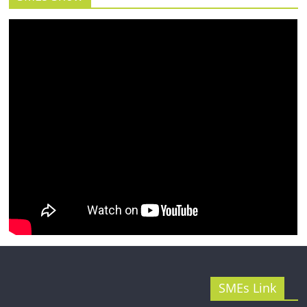
รน
ไชส์"
SMEs Link