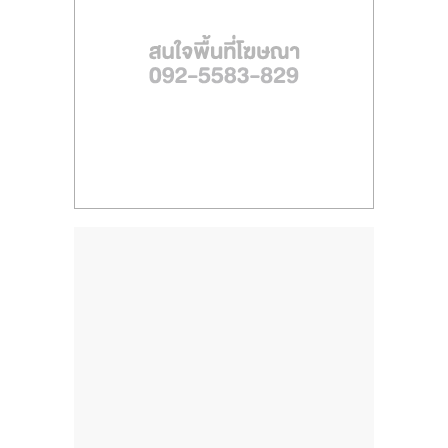
ไทย,
SMEs,
แฟ
รน
ไชส์,
ที่
ปรึกษา
แฟ
รน
ไชส์,
รวม
แฟ
รน
ไชส์
ขาย
แฟ
รน
ไชส์
แฟ