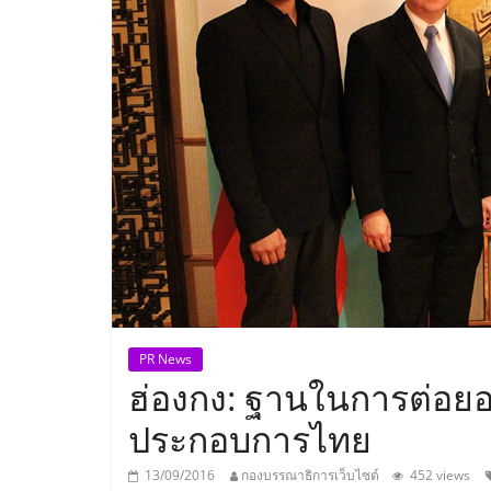
ประเทศไทย,
ThaiSMEsCenter
รวม
ธุรกิจ
เอ
ส
เอ็
PR News
ฮ่องกง: ฐานในการต่อยอ
มอี
ประกอบการไทย
13/09/2016
กองบรรณาธิการเว็บไซต์
452 views