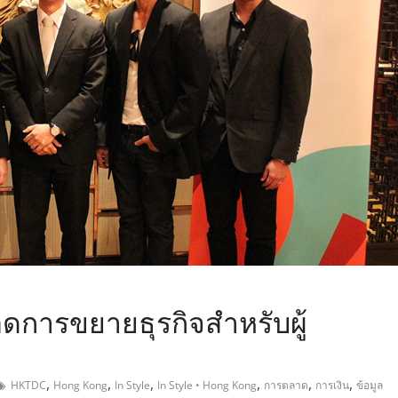
,
ดการขยายธุรกิจสำหรับผู้
,
,
,
,
,
,
HKTDC
Hong Kong
In Style
In Style • Hong Kong
การตลาด
การเงิน
ข้อมูล