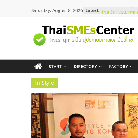
Skip
Saturday, August 8, 2026
Latest:
ร้านเครื่องเสียงคุณ
to
โซลูชันระบบภาพแล
content
บริษัท Cybersecuri
วิธีเลือกผู้ให้บริกา
"ศูนย์
โจทย์ธุรกิจ
อยากหาเงินทุน เพิ่
เริ่มยังไงให้ผ่านฉลุย
รวม
สัมมนาออนไลน์ โอ
บริการน้ำมัน Shell
สัมมนาลงทุน แฟรนไ
START
DIRECTORY
FACTORY
ข้อมูล
ThaiFranchise Mee
ไชส์ ครั้งที่ 8
In Style
ธุรกิจ
SME
แห่ง