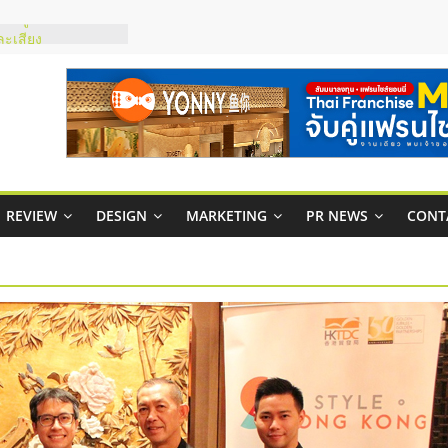
ภาพสูง พร้อม
ะเสียง
ty ในไทยที่ไหนดี?
รให้คุ้มค่าและตอบ
มสภาพคล่องให้ธุรกิจ
กาสบริหารสถานี
ชส์ยอนนี่
REVIEW
DESIGN
MARKETING
PR NEWS
CONT
t Up จับคู่แฟรน