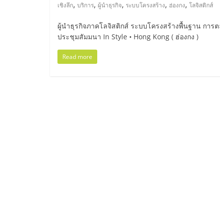
ไทย,
,
,
,
,
,
เชิงลึก
บริการ
ผู้นำธุรกิจ
ระบบโครงสร้าง
ฮ่องกง
โลจิสติกส์
SMEs,
ผู้นำธุรกิจภาคโลจิสติกส์ ระบบโครงสร้างพื้นฐาน การ
ประชุมสัมมนา In Style • Hong Kong ( ฮ่องกง )
แฟ
Read more
รน
ไชส์,
ที่
ปรึกษา
แฟ
รน