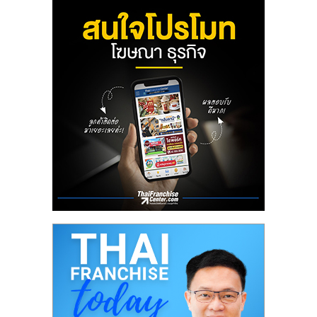
ลงทุน
น้อย
คืน
ทุน
ไว,
ที่
ปรึกษา
การ