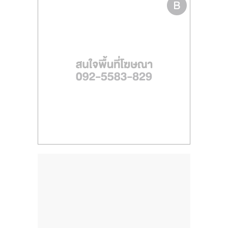
ไทย,
SMEs,
แฟ
รน
ไชส์,
ที่
ปรึกษา
แฟ
รน
ไชส์,
รวม
แฟ
รน
ไชส์
ขาย
แฟ
รน
ไชส์
แฟ