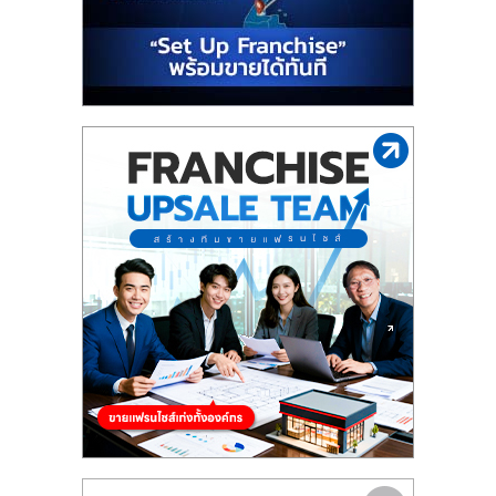
รน
ไชส์"
"ศูนย์
รวม
ข้อมูล
ธุรกิจ
SME
แห่ง
ประเทศไทย,
ThaiSMEsCenter,
รวม
ธุรกิจ
เอ
ส
เอ็
มอี