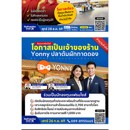
แฟ
รน
ไชส์
แฟ
รน
ไชส์
ขาย
หน้า
บ้าน