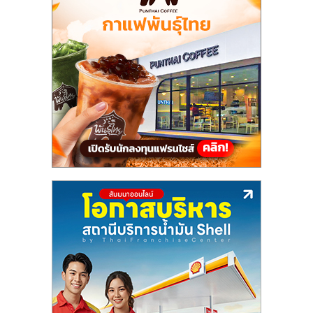
แฟ
รน
ไชส์,
รวม
แฟ
รน
ไชส์
ขาย