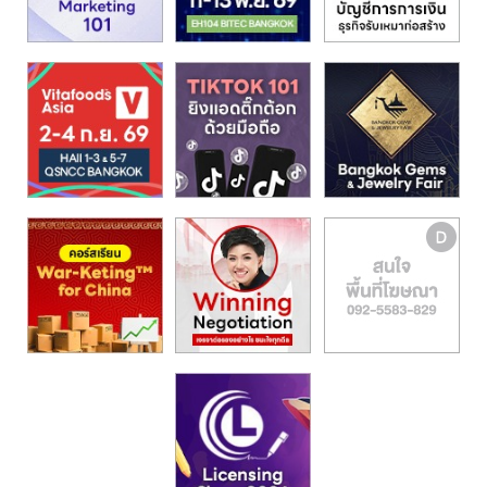
รน
ไชส์,
ศูนย์
รวม
แฟ
รน
ไชส์
พร้อม
ทำเล
สำหรับ
เปิด
ร้าน
ปรึกษา
ฟรี,
บริการ
พัฒนา
ระบบ
แฟ