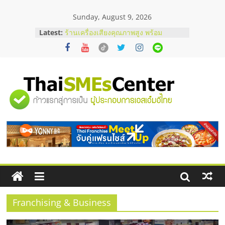
Skip
Sunday, August 9, 2026
to
content
Latest:
ร้านเครื่องเสียงคุณภาพสูง พร้อม
โซลูชันระบบภาพและเสียง
บริษัท Cybersecurity ในไทยที่ไหนดี?
วิธีเลือกผู้ให้บริการให้คุ้มค่าและตอบ
โจทย์ธุรกิจ
อยากหาเงินทุน เพิ่มสภาพคล่องให้ธุรกิจ
"ศูนย์
เริ่มยังไงให้ผ่านฉลุย
สัมมนาออนไลน์ โอกาสบริหารสถานี
บริการน้ำมัน Shell
รวม
สัมมนาลงทุน แฟรนไชส์ยอนนี่
ThaiFranchise Meet Up จับคู่แฟรน
ไชส์ ครั้งที่ 8
ข้อมูล
ธุรกิจ
SME
Franchising & Business