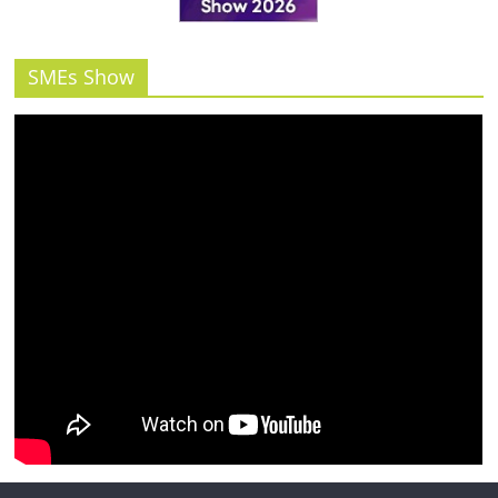
รน
ไชส์"
SMEs Show