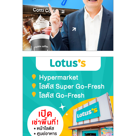
ลงทุน
และ
ขยาย
สา
ขา
แฟ
รน
ไชส์,