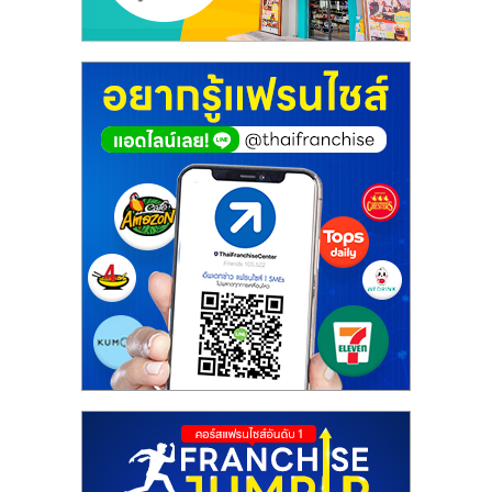
ศูนย์
รวม
แฟ
รน
ไชส์
พร้อม
ทำเล
สำหรับ