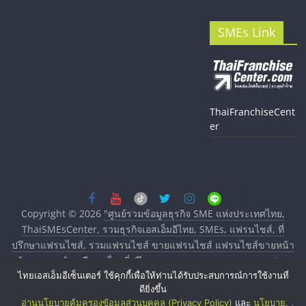
SMEs Link
ThaiFranchiseCent
er
Copyright © 2026
"ศูนย์รวมข้อมูลธุรกิจ SME แห่งประเทศไทย,
ThaiSMEsCenter, รวมธุรกิจเอสเอ็มอีไทย, SMEs, แฟรนไชส์, ที่
ปรึกษาแฟรนไชส์, รวมแฟรนไชส์ ขายแฟรนไชส์ แฟรนไชส์ขายหน้า
บ้าน ลงทุนน้อย คืนทุนไว, ที่ปรึกษาการลงทุนและขยายสาขาแฟรน
ไทยเอสเอ็มอีเซ็นเตอร์ ใช้คุกกี้เพื่อให้ท่านได้รับประสบการณ์การใช้งานที่
ไชส์, ศูนย์รวมแฟรนไชส์ พร้อมทำเลสำหรับเปิดร้าน ปรึกษาฟรี,
ดียิ่งขึ้น
บริการพัฒนาระบบแฟรนไชส์"
. All rights reserved.
อ่านนโยบายคุ้มครองข้อมูลส่วนบุคคล (Privacy Policy)
และ
นโยบาย