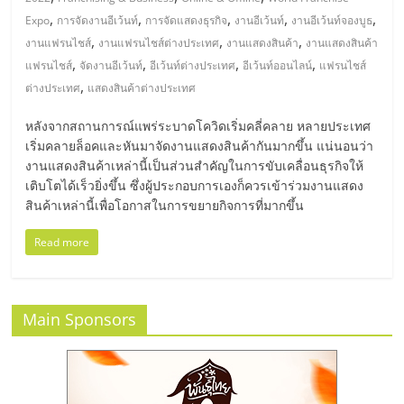
มอี
,
,
,
,
,
Expo
การจัดงานอีเว้นท์
การจัดแสดงธุรกิจ
งานอีเว้นท์
งานอีเว้นท์จองบูธ
,
,
,
งานแฟรนไชส์
งานแฟรนไชส์ต่างประเทศ
งานแสดงสินค้า
งานแสดงสินค้า
ไทย,
,
,
,
,
แฟรนไชส์
จัดงานอีเว้นท์
อีเว้นท์ต่างประเทศ
อีเว้นท์ออนไลน์
แฟรนไชส์
,
ต่างประเทศ
แสดงสินค้าต่างประเทศ
SMEs,
หลังจากสถานการณ์แพร่ระบาดโควิดเริ่มคลี่คลาย หลายประเทศ
เริ่มคลายล็อคและหันมาจัดงานแสดงสินค้ากันมากขึ้น แน่นอนว่า
แฟ
งานแสดงสินค้าเหล่านี้เป็นส่วนสำคัญในการขับเคลื่อนธุรกิจให้
เติบโตได้เร็วยิ่งขึ้น ซึ่งผู้ประกอบการเองก็ควรเข้าร่วมงานแสดง
รน
สินค้าเหล่านี้เพื่อโอกาสในการขยายกิจการที่มากขึ้น
Read more
ไชส์,
ที่
Main Sponsors
ปรึกษา