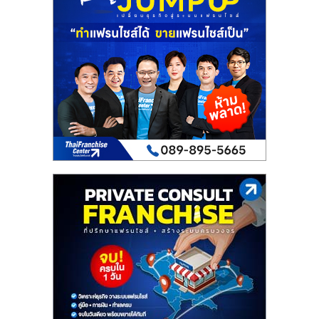
เปิด
ร้าน
ปรึกษา
ฟรี,
บริการ
พัฒนา
ระบบ
แฟ