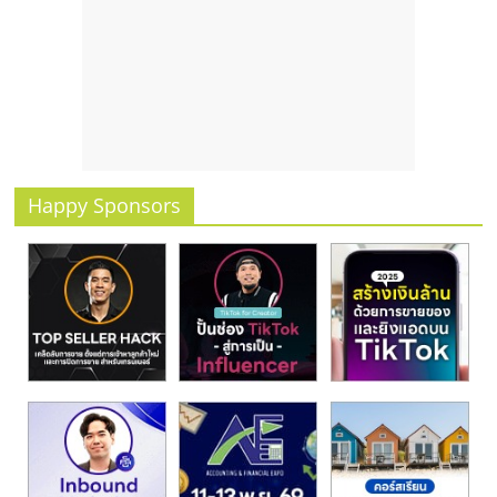
รน
ไชส์
ขาย
หน้า
บ้าน
ลงทุน
น้อย
คืน
Happy Sponsors
ทุน
ไว,
ที่
ปรึกษา
การ
ลงทุน
และ
ขยาย
สา
ขา
แฟ