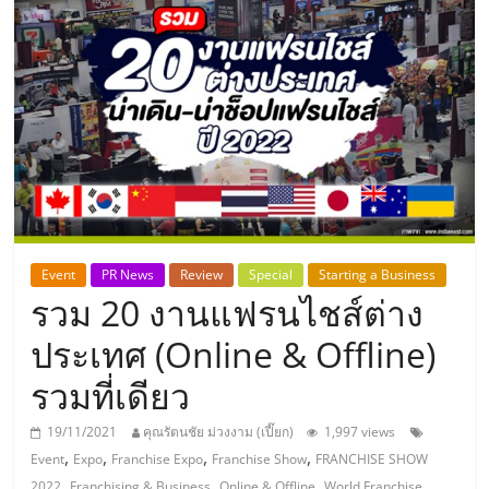
แห่ง
ประเทศไทย,
ThaiSMEsCenter,
รวม
ธุรกิจ
Event
PR News
Review
Special
Starting a Business
รวม 20 งานแฟรนไชส์ต่าง
เอ
ประเทศ (Online & Offline)
ส
รวมที่เดียว
เอ็
19/11/2021
คุณรัตนชัย ม่วงงาม (เปี๊ยก)
1,997 views
,
,
,
,
Event
Expo
Franchise Expo
Franchise Show
FRANCHISE SHOW
,
,
,
2022
Franchising & Business
Online & Offline
World Franchise