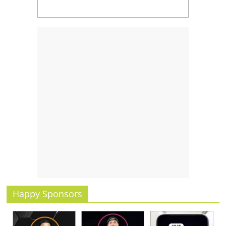
รน
ไชส์,
ศูนย์
รวม
แฟ
รน
ไชส์
พร้อม
ทำเล
สำหรับ
เปิด
ร้าน
ปรึกษา
ฟรี,
บริการ
พัฒนา
Happy Sponsors
ระบบ
แฟ