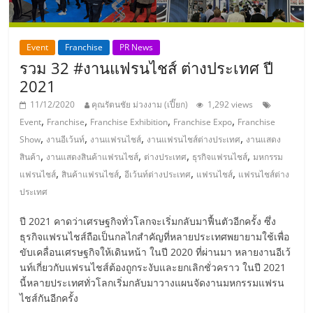
แฟ
รน
Event
Franchise
PR News
รวม 32 #งานแฟรนไชส์ ต่างประเทศ ปี
ไชส์,
2021
11/12/2020
คุณรัตนชัย ม่วงงาม (เปี๊ยก)
1,292 views
รวม
,
,
,
,
Event
Franchise
Franchise Exhibition
Franchise Expo
Franchise
,
,
,
,
Show
งานอีเว้นท์
งานแฟรนไชส์
งานแฟรนไชส์ต่างประเทศ
งานแสดง
แฟ
,
,
,
,
สินค้า
งานแสดงสินค้าแฟรนไชส์
ต่างประเทศ
ธุรกิจแฟรนไชส์
มหกรรม
,
,
,
,
แฟรนไชส์
สินค้าแฟรนไชส์
อีเว้นท์ต่างประเทศ
แฟรนไชส์
แฟรนไชส์ต่าง
รน
ประเทศ
ปี 2021 คาดว่าเศรษฐกิจทั่วโลกจะเริ่มกลับมาฟื้นตัวอีกครั้ง ซึ่ง
ไชส์
ธุรกิจแฟรนไชส์ถือเป็นกลไกสำคัญที่หลายประเทศพยายามใช้เพื่อ
ขับเคลื่อนเศรษฐกิจให้เดินหน้า ในปี 2020 ที่ผ่านมา หลายงานอีเว้
ขาย
นท์เกี่ยวกับแฟรนไชส์ต้องถูกระงับและยกเลิกชั่วคราว ในปี 2021
นี้หลายประเทศทั่วโลกเริ่มกลับมาวางแผนจัดงานมหกรรมแฟรน
ไชส์กันอีกครั้ง