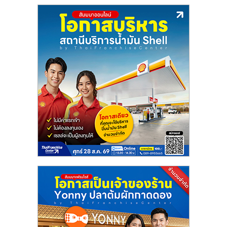
ลงทุน
น้อย
คืน
ทุน
ไว,
ที่
ปรึกษา
การ