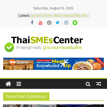
Skip
Saturday, August 8, 2026
to
content
Latest:
อยากหาเงินทุน เพิ่มสภาพคล่องให้ธุรกิจ
เริ่มยังไงให้ผ่านฉลุย
สัมมนาออนไลน์ โอกาสบริหารสถานี
บริการน้ำมัน Shell
สัมมนาลงทุน แฟรนไชส์ยอนนี่
ThaiFranchise Meet Up จับคู่แฟรน
"ศูนย์
ไชส์ ครั้งที่ 8
ร้านเครื่องเสียงคุณภาพสูง พร้อม
โซลูชันระบบภาพและเสียง
รวม
บริษัท Cybersecurity ในไทยที่ไหนดี?
วิธีเลือกผู้ให้บริการให้คุ้มค่าและตอบ
โจทย์ธุรกิจ
ข้อมูล
ธุรกิจ
SME
Franchise Exhibition