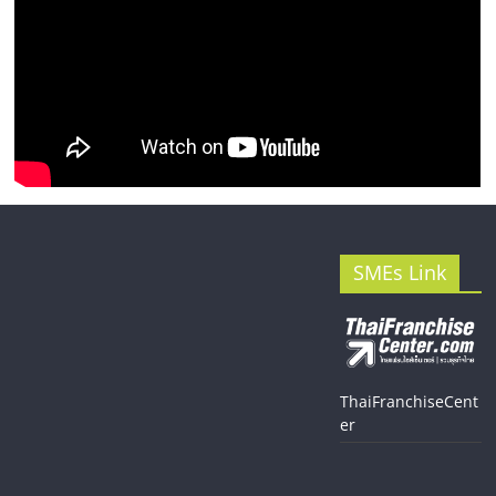
SMEs Link
ThaiFranchiseCent
er