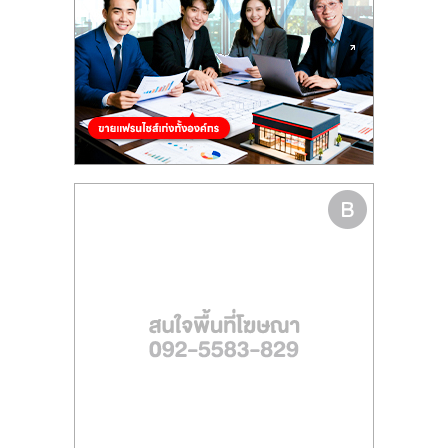
รน
ไชส์
ขาย
หน้า
บ้าน
ลงทุน
น้อย
คืน
ทุน
ไว,
ที่
ปรึกษา
การ
ลงทุน
และ
ขยาย
สา
ขา
แฟ