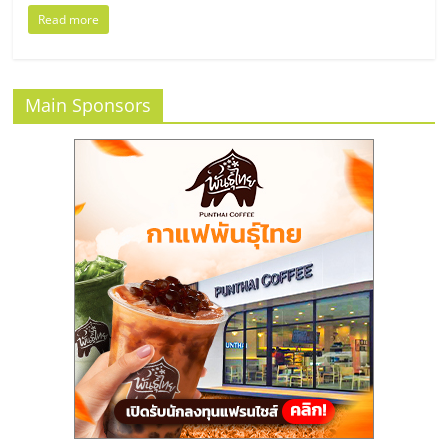
แฟ
Read more
รน
ไชส์
Main Sponsors
แฟ
รน
ไชส์
ขาย
หน้า
บ้าน