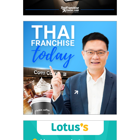
ศูนย์
รวม
แฟ
รน
ไชส์
พร้อม
ทำเล
สำหรับ