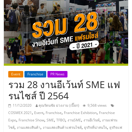
แห่ง
ประเทศไทย,
ThaiSMEsCenter,
รวม
ธุรกิจ
Event
Franchise
PR News
รวม 28 งานอีเว้นท์ SME แฟ
เอ
รนไชส์ ปี 2564
ส
11/12/2020
คุณรัตนชัย ม่วงงาม (เปี๊ยก)
9,568 views
,
,
,
,
COSMEX 2021
Event
Franchise
Franchise Exhibition
Franchise
เอ็
,
,
,
,
,
,
Expo
Franchise Show
SME
TFBO
งานSME
งานอีเว้นท์
งานแฟรน
,
,
,
,
ไชส์
งานแสดงสินค้า
งานแสดงสินค้าแฟรนไชส์
ธุรกิจที่น่าสนใจ
ธุรกิจแฟ