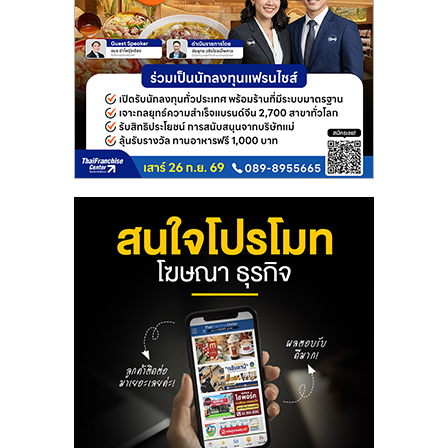
ลงทุน
และ
ขยาย
สา
ขา
แฟ
รน
ไชส์,