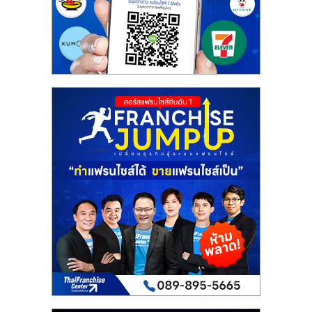
รน
ไชส์"
"ศูนย์
รวม
ข้อมูล
ธุรกิจ
SME
แห่ง
ประเทศไทย,
ThaiSMEsCenter,
รวม
ธุรกิจ
เอ
ส
เอ็
มอี