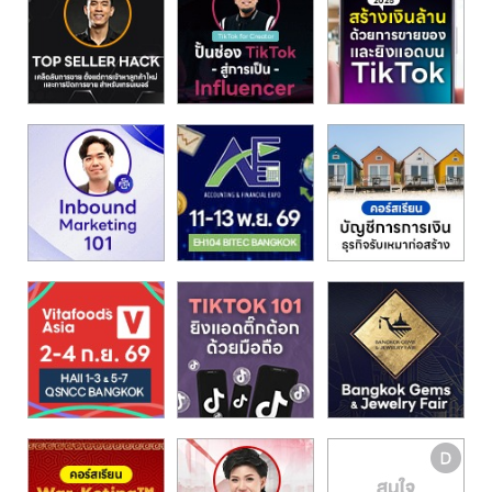
รน
ไชส์"