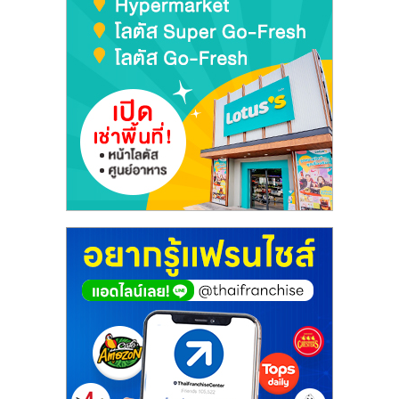
เปิด
ร้าน
ปรึกษา
ฟรี,
บริการ
พัฒนา
ระบบ
แฟ