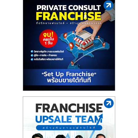
ไทย,
SMEs,
แฟ
รน
ไชส์,
ที่
ปรึกษา
แฟ
รน
ไชส์,
รวม
แฟ
รน
ไชส์
ขาย
แฟ
รน
ไชส์
แฟ