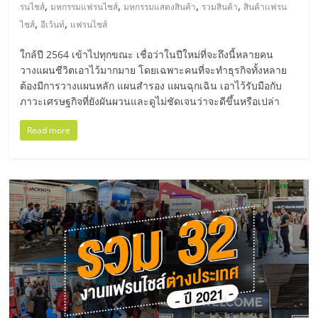
มอี
,
,
,
,
รนไชส์
มหกรรมแฟรนไชส์
มหกรรมแสดงสินค้า
รวมสินค้า
สินค้าแฟรน
,
,
ไชส์
อีเว้นท์
แฟรนไชส์
ไทย,
ใกล้ปี 2564 เข้าไปทุกขณะ เชื่อว่าในปีใหม่ที่จะถึงนี้หลายคน
วางแผนชีวิตเอาไว้มากมาย โดยเฉพาะคนที่จะทำธุรกิจทั้งหลาย
SMEs,
ต้องมีการวางแผนหลัก แผนสำรอง แผนฉุกเฉิน เอาไว้รับมือกับ
ภาวะเศรษฐกิจที่ยังผันผวนและดูไม่ชัดเจนว่าจะดีขึ้นหรือเปล่า
แฟ
Read more
รน
ไชส์,
ที่
ปรึกษา