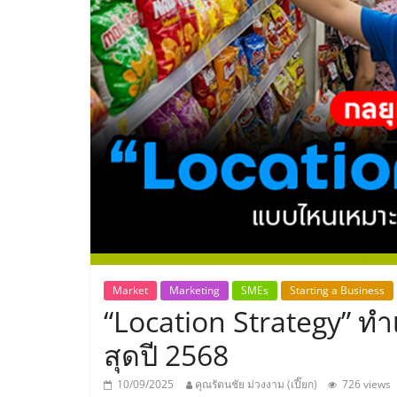
ประเทศไทย,
ThaiSMEsCenter
รวม
ธุรกิจ
เอ
ส
เอ็
Market
Marketing
SMEs
Starting a Business
“Location Strategy” 
มอี
สุดปี 2568
10/09/2025
คุณรัตนชัย ม่วงงาม (เปี๊ยก)
726 views