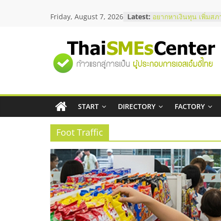
Skip
Friday, August 7, 2026
Latest:
อยากหาเงินทุน เพิ่มสภ
to
เริ่มยังไงให้ผ่านฉลุย
content
สัมมนาออนไลน์ โอกาส
บริการน้ำมัน Shell
"ศูนย์
สัมมนาลงทุน แฟรนไชส
ThaiFranchise Meet U
ไชส์ ครั้งที่ 8
รวม
ร้านเครื่องเสียงคุณภาพ
โซลูชันระบบภาพและเ
บริษัท Cybersecurity 
START
DIRECTORY
FACTORY
ข้อมูล
วิธีเลือกผู้ให้บริการให
โจทย์ธุรกิจ
Foot Traffic
ธุรกิจ
SME
แห่ง