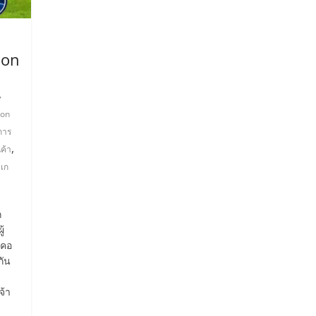
mon
on
การ
,
ค้า
เก
ก
ู้
 คอ
กัน
ม
จ้า