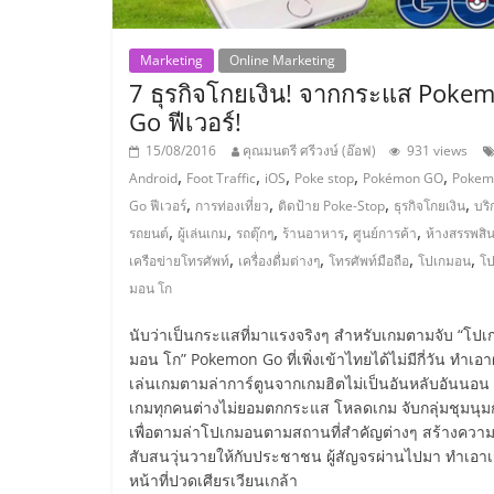
ไชส์,
Marketing
Online Marketing
7 ธุรกิจโกยเงิน! จากกระแส Poke
รวม
Go ฟีเวอร์!
15/08/2016
คุณมนตรี ศรีวงษ์ (อ๊อฟ)
931 views
แฟ
,
,
,
,
,
Android
Foot Traffic
iOS
Poke stop
Pokémon GO
Pokem
,
,
,
,
Go ฟีเวอร์
การท่องเที่ยว
ติดป้าย Poke-Stop
ธุรกิจโกยเงิน
บริ
รน
,
,
,
,
,
รถยนต์
ผู้เล่นเกม
รถตุ๊กๆ
ร้านอาหาร
ศูนย์การค้า
ห้างสรรพสิน
,
,
,
,
เครือข่ายโทรศัพท์
เครื่องดื่มต่างๆ
โทรศัพท์มือถือ
โปเกมอน
โป
ไชส์
มอน โก
นับว่าเป็นกระแสที่มาแรงจริงๆ สำหรับเกมตามจับ “โปเ
ขาย
มอน โก” Pokemon Go ที่เพิ่งเข้าไทยได้ไม่มีกี่วัน ทำเอาผ
เล่นเกมตามล่าการ์ตูนจากเกมฮิตไม่เป็นอันหลับอันนอน
แฟ
เกมทุกคนต่างไม่ยอมตกกระแส โหลดเกม จับกลุ่มชุมนุม
เพื่อตามล่าโปเกมอนตามสถานที่สำคัญต่างๆ สร้างควา
สับสนวุ่นวายให้กับประชาชน ผู้สัญจรผ่านไปมา ทำเอาเ
รน
หน้าที่ปวดเศียรเวียนเกล้า