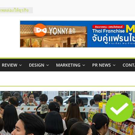
าพคล่องให้ธุรกิจ
บริหารสถานี
์ยอนนี่
p จับคู่แฟรน
สูง พร้อม
สียง
ในไทยที่ไหนดี?
REVIEW
DESIGN
MARKETING
PR NEWS
CONT
้คุ้มค่าและตอบ