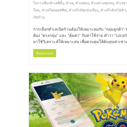
ไทย,
,
,
,
,
ในการเลือกทำเลที่ตั้ง
ทำเล
ทำเลทอง
ทำเลย่านชุมชน
ทำเลย่
,
,
,
ใหม่
ทำเลโซนออฟฟิศ
ทำเลใกล้ชุมชนเมือง
ทำเลใกล้รถไฟฟ้า
SMEs,
เปิดร้าน
แฟ
การเลือกทำเลเปิดร้านต้องให้เหมาะสมกับ “กลุ่มลูกค้า” 
ต้อง “ตรงกลุ่ม” และ “คุ้มค่า” กับค่าใช้จ่าย คำว่า “Loca
มาใช้วิเคราะห์ให้เหมาะสม เพื่อควบคุมให้ต้นทุนค่าเช่าอ
รน
Read more
ไชส์,
ที่
ปรึกษา
แฟ
รน