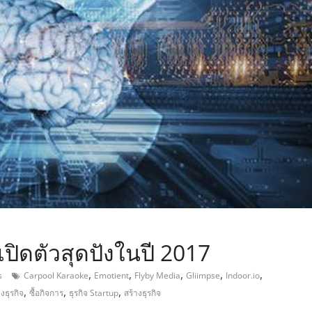
,
มเปิดตัวสุดปังในปี 2017
,
,
,
,
,
s
Carpool Karaoke
Emotient
Flyby Media
Gliimpse
Indoor.io
,
,
,
งธุรกิจ
ซื้อกิจการ
ธุรกิจ Startup
สร้างธุรกิจ