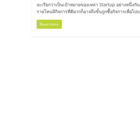
ไทย,
จะเรียกว่าเป็นเป้าหมายของเหล่า Startup อย่างหนึ่งกับ
รายไหนมีกิจการที่ดีมากก็อาจถึงขั้นถูกซื้อกิจการเพื่อไป
SMEs,
Read more
แฟ
รน
ไชส์,
ที่
ปรึกษา
แฟ
รน