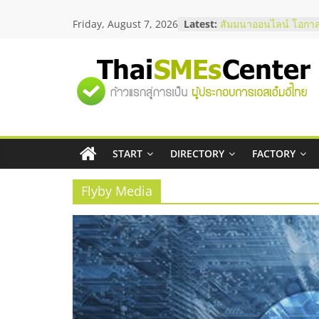
Skip
Friday, August 7, 2026
Latest:
สัมมนาออนไลน์ โอกาส
to
บริการน้ำมัน Shell
content
สัมมนาลงทุน แฟรนไชส
ThaiFranchise Meet U
"ศูนย์
ไชส์ ครั้งที่ 8
ร้านเครื่องเสียงคุณภาพ
โซลูชันระบบภาพและเ
รวม
บริษัท Cybersecurity 
วิธีเลือกผู้ให้บริการให
โจทย์ธุรกิจ
START
DIRECTORY
FACTORY
ข้อมูล
อยากหาเงินทุน เพิ่มสภ
เริ่มยังไงให้ผ่านฉลุย
Flyby Media
ธุรกิจ
SME
แห่ง