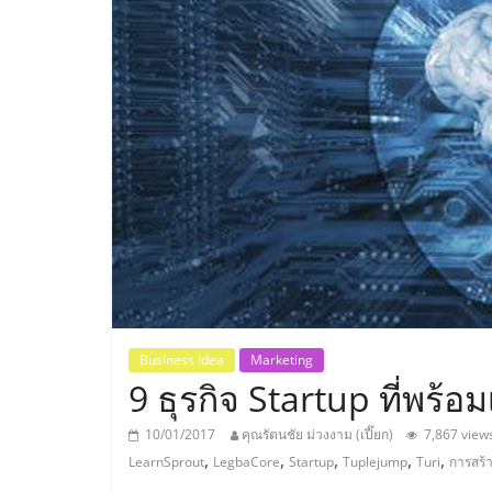
ประเทศไทย,
ThaiSMEsCenter
รวม
ธุรกิจ
เอ
ส
เอ็
Business Idea
Marketing
9 ธุรกิจ Startup ที่พร้อ
มอี
10/01/2017
คุณรัตนชัย ม่วงงาม (เปี๊ยก)
7,867 view
,
,
,
,
,
LearnSprout
LegbaCore
Startup
Tuplejump
Turi
การสร้า