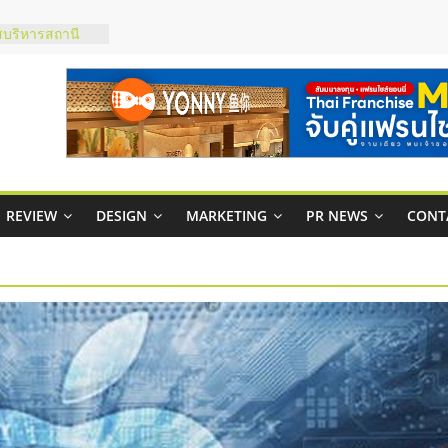
บริหารสถานี
์ยอนนี่
p จับคู่แฟรน
สูง พร้อม
สียง
ในไทยที่ไหนดี?
้คุ้มค่าและตอบ
REVIEW
DESIGN
MARKETING
PR NEWS
CONT
าพคล่องให้ธุรกิจ