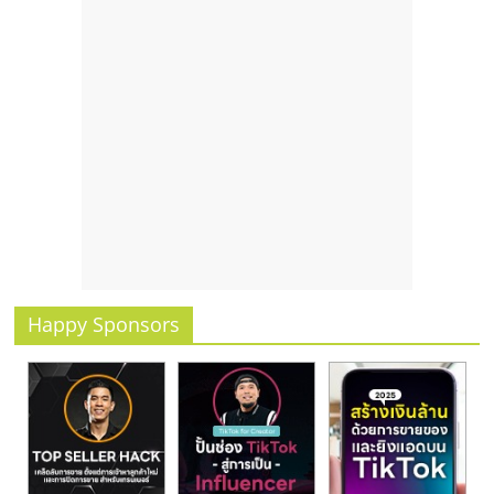
รน
ไชส์,
ศูนย์
รวม
แฟ
รน
ไชส์
พร้อม
ทำเล
สำหรับ
เปิด
ร้าน
Happy Sponsors
ปรึกษา
ฟรี,
บริการ
พัฒนา
ระบบ
แฟ