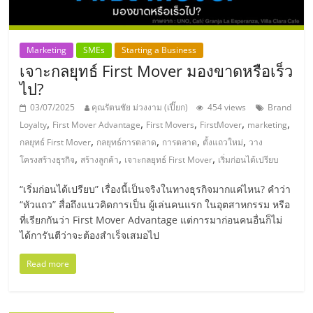
แฟ
รน
Marketing
SMEs
Starting a Business
เจาะกลยุทธ์ First Mover มองขาดหรือเร็ว
ไชส์,
ไป?
รวม
03/07/2025
คุณรัตนชัย ม่วงงาม (เปี๊ยก)
454 views
Brand
,
,
,
,
,
Loyalty
First Mover Advantage
First Movers
FirstMover
marketing
,
,
,
,
กลยุทธ์ First Mover
กลยุทธ์การตลาด
การตลาด
ตั้งแถวใหม่
วาง
แฟ
,
,
,
โครงสร้างธุรกิจ
สร้างลูกค้า
เจาะกลยุทธ์ First Mover
เริ่มก่อนได้เปรียบ
รน
“เริ่มก่อนได้เปรียบ” เรื่องนี้เป็นจริงในทางธุรกิจมากแค่ไหน? คำว่า
“หัวแถว” สื่อถึงแนวคิดการเป็น ผู้เล่นคนแรก ในอุตสาหกรรม หรือ
ที่เรียกกันว่า First Mover Advantage แต่การมาก่อนคนอื่นก็ไม่
ไชส์
ได้การันตีว่าจะต้องสำเร็จเสมอไป
ขาย
Read more