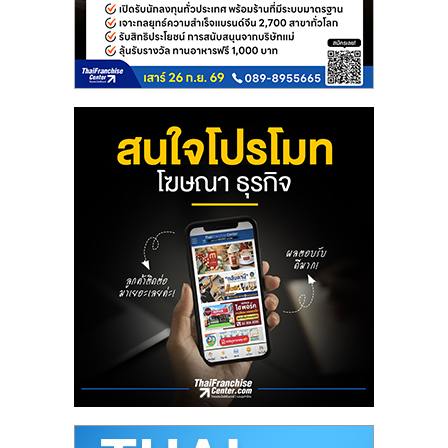
ลงทุน
และ
ขยาย
สา
ขา
แฟ
รน
ไชส์,