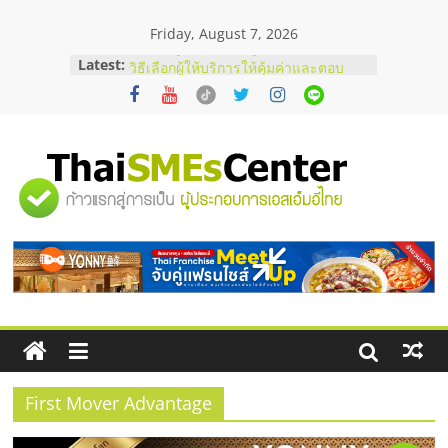
Skip
Friday, August 7, 2026
to
content
Latest:
บริษัท Cybersecurity ในไทยที่ไหนดี?
วิธีเลือกผู้ให้บริการให้คุ้มค่าและตอบ
โจทย์ธุรกิจ
อยากหาเงินทุน เพิ่มสภาพคล่องให้ธุรกิจ
เริ่มยังไงให้ผ่านฉลุย
สัมมนาออนไลน์ โอกาสบริหารสถานี
"ศูนย์
บริการน้ำมัน Shell
สัมมนาลงทุน แฟรนไชส์ยอนนี่
ThaiFranchise Meet Up จับคู่แฟรน
รวม
ไชส์ ครั้งที่ 8
ร้านเครื่องเสียงคุณภาพสูง พร้อม
โซลูชันระบบภาพและเสียง
ข้อมูล
ธุรกิจ
SME
First Mover Advantage