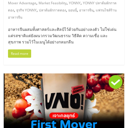
มอี
,
,
,
Mover Advantage
Market Feasibility
YONNY
YONNY ปลาต้มผักกาด
,
,
,
,
,
ดอง
ธุรกิจ YONNY
ปลาต้มผักกาดดอง
ยอนนี่
อาหารจีน
แฟรนไชส์ร้าน
ไทย,
อาหารจีน
อาหารจีนผสมทั้งศาสตร์และศิลป์ไว้ด้วยกันอย่างลงตัว ไม่ใช่เด่น
SMEs,
แค่รสชาติแต่ยังผนวกรวมวัฒนธรรม วิธีคิด ความเชื่อ และ
สุขภาพ รวมไว้ในเมนูได้อย่างกลมกลืน
แฟ
Read more
รน
ไชส์,
ที่
ปรึกษา