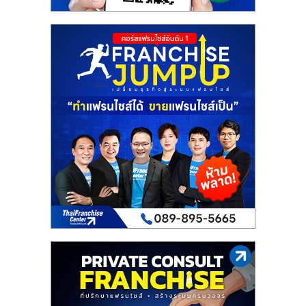
รน
ไชส์"
"ศูนย์
รวม
ข้อมูล
ธุรกิจ
SME
แห่ง
ประเทศไทย,
ThaiSMEsCenter,
รวม
ธุรกิจ
เอ
ส
เอ็
มอี