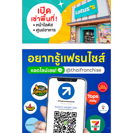
เปิด
ร้าน
ปรึกษา
ฟรี,
บริการ
พัฒนา
ระบบ
แฟ