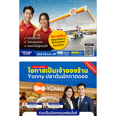
ลงทุน
น้อย
คืน
ทุน
ไว,
ที่
ปรึกษา
การ