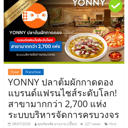
แห่ง
ประเทศไทย,
ThaiSMEsCenter,
รวม
ธุรกิจ
Food
Franchise
YONNY ปลาต้มผักกาดดอง
เอ
แบรนด์แฟรนไชส์ระดับโลก!
ส
สาขามากกว่า 2,700 แห่ง
ระบบบริหารจัดการครบวงจร
เอ็
08/07/2026
คุณรัตนชัย ม่วงงาม (เปี๊ยก)
227 views
First