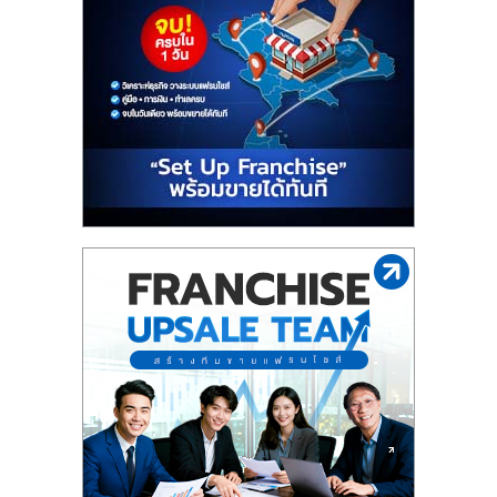
ไทย,
SMEs,
แฟ
รน
ไชส์,
ที่
ปรึกษา
แฟ
รน
ไชส์,
รวม
แฟ
รน
ไชส์
ขาย
แฟ
รน
ไชส์
แฟ