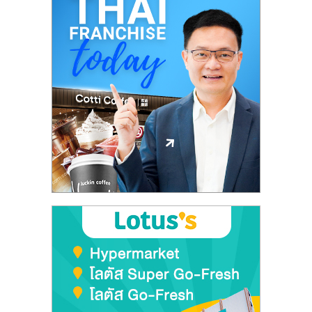
ศูนย์
รวม
แฟ
รน
ไชส์
พร้อม
ทำเล
สำหรับ