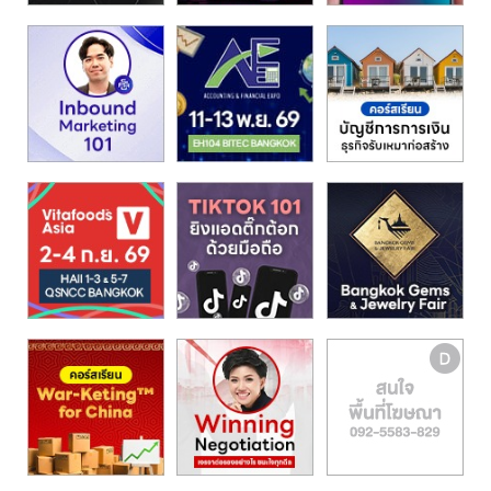
รน
ไชส์"