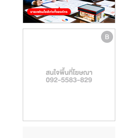
รน
ไชส์
ขาย
หน้า
บ้าน
ลงทุน
น้อย
คืน
ทุน
ไว,
ที่
ปรึกษา
การ
ลงทุน
และ
ขยาย
สา
ขา
แฟ