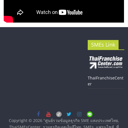
SMEs Link
ThaiFranchiseCent
er
Copyright © 2026
"ศูนย์รวมข้อมูลธุรกิจ SME แห่งประเทศไทย,
ThaiSMEsCenter, รวมธุรกิจเอสเอ็มอีไทย, SMEs, แฟรนไชส์, ที่