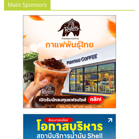
แฟ
Main Sponsors
รน
ไชส์
แฟ
รน
ไชส์
ขาย
หน้า
บ้าน