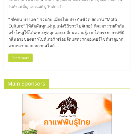
มอี
,
,
สินค้าแฟชั่น
แบรนด์ดัง
ไบค์เกอร์
ไทย,
“ ซีคอน บางแค ” ร่วมกับ เมืองไทยประกันชีวิต จัดงาน “Moto
Culture” ให้สัมผัสทุกแง่มุมแห่งวิถีชาวไบค์เกอร์ ที่จะมารวมตัวกัน
SMEs,
ครั้งใหญ่ให้ได้พบปะพูดคุยแลกเปลี่ยนความรู้ภายใต้บรรยากาศที่มี
กลิ่นอายของชาวไบค์เกอร์ พร้อมจัดแสดงรถมอเตอร์ไซด์หาดูยาก
จากหลากค่าย หลายสไตล์
แฟ
Read more
รน
ไชส์,
Main Sponsors
ที่
ปรึกษา