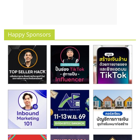
รน
ไชส์
ขาย
หน้า
บ้าน
Happy Sponsors
ลงทุน
น้อย
คืน
ทุน
ไว,
ที่
ปรึกษา
การ
ลงทุน
และ
ขยาย
สา
ขา
แฟ