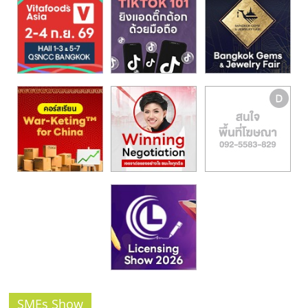
รน
ไชส์,
ศูนย์
รวม
แฟ
รน
ไชส์
พร้อม
ทำเล
สำหรับ
เปิด
ร้าน
ปรึกษา
ฟรี,
บริการ
พัฒนา
ระบบ
แฟ
SMEs Show