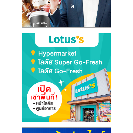
ลงทุน
และ
ขยาย
สา
ขา
แฟ
รน
ไชส์,