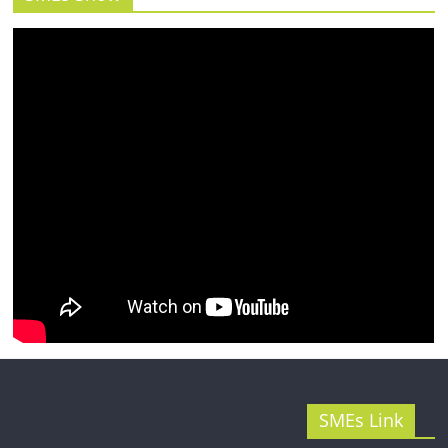
รน
ไชส์"
SMEs Link