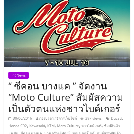
แห่ง
ประเทศไทย,
ThaiSMEsCenter,
รวม
ธุรกิจ
PR News
“ ซีคอน บางแค ” จัดงาน
เอ
“Moto Culture” สัมผัสความ
ส
เป็นตัวตนแห่งชาวไบค์เกอร์
เอ็
,
30/06/2016
กองบรรณาธิการเว็บไซต์
397 views
Ducati
,
,
,
,
,
Honda C92
Kawasaki
KTM
Moto Culture
ชาวไบค์เกอร์
ช้อปสินค้า
,
,
,
,
,
แฟชั่น
ซีคอน บางแค
นาย จรัญ ผู้พัฒน์
รถมอเตอร์ไซด์
ศูนย์สรรพสินค้า