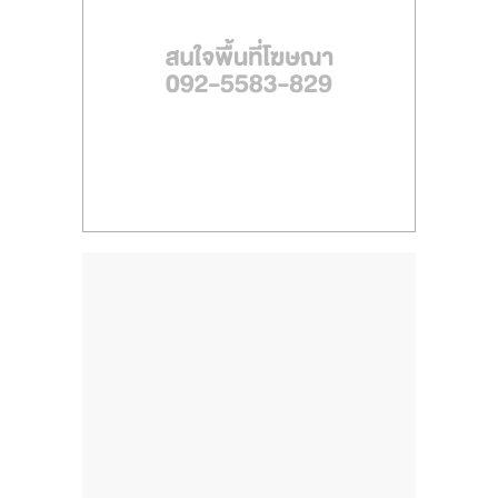
ไทย,
SMEs,
แฟ
รน
ไชส์,
ที่
ปรึกษา
แฟ
รน
ไชส์,
รวม
แฟ
รน
ไชส์
ขาย
แฟ
รน
ไชส์
แฟ