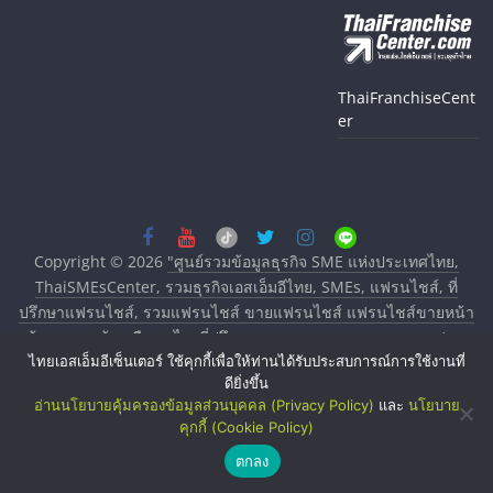
ThaiFranchiseCent
er
Copyright © 2026
"ศูนย์รวมข้อมูลธุรกิจ SME แห่งประเทศไทย,
ThaiSMEsCenter, รวมธุรกิจเอสเอ็มอีไทย, SMEs, แฟรนไชส์, ที่
ปรึกษาแฟรนไชส์, รวมแฟรนไชส์ ขายแฟรนไชส์ แฟรนไชส์ขายหน้า
บ้าน ลงทุนน้อย คืนทุนไว, ที่ปรึกษาการลงทุนและขยายสาขาแฟรน
ไทยเอสเอ็มอีเซ็นเตอร์ ใช้คุกกี้เพื่อให้ท่านได้รับประสบการณ์การใช้งานที่
ไชส์, ศูนย์รวมแฟรนไชส์ พร้อมทำเลสำหรับเปิดร้าน ปรึกษาฟรี,
ดียิ่งขึ้น
บริการพัฒนาระบบแฟรนไชส์"
. All rights reserved.
อ่านนโยบายคุ้มครองข้อมูลส่วนบุคคล (Privacy Policy)
และ
นโยบาย
คุกกี้ (Cookie Policy)
ตกลง