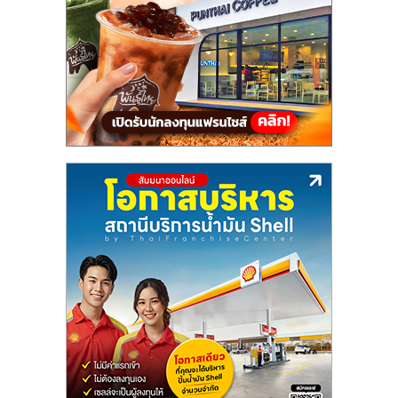
แฟ
รน
ไชส์,
รวม
แฟ
รน
ไชส์
ขาย