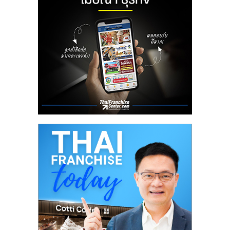
ลงทุน
น้อย
คืน
ทุน
ไว,
ที่
ปรึกษา
การ