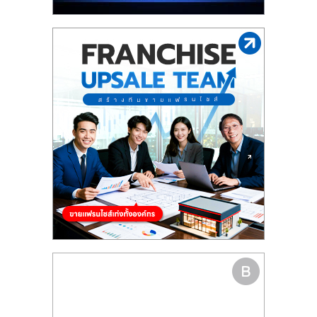
รน
ไชส์"
"ศูนย์
รวม
ข้อมูล
ธุรกิจ
SME
แห่ง
ประเทศไทย,
ThaiSMEsCenter,
รวม
ธุรกิจ
เอ
ส
เอ็
มอี