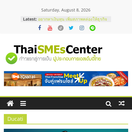
Skip
Saturday, August 8, 2026
to
บริษัท Cybersecurity ในไทยที่ไหนดี?
content
Latest:
วิธีเลือกผู้ให้บริการให้คุ้มค่าและตอบ
โจทย์ธุรกิจ
อยากหาเงินทุน เพิ่มสภาพคล่องให้ธุรกิจ
เริ่มยังไงให้ผ่านฉลุย
สัมมนาออนไลน์ โอกาสบริหารสถานี
บริการน้ำมัน Shell
"ศูนย์
สัมมนาลงทุน แฟรนไชส์ยอนนี่
ThaiFranchise Meet Up จับคู่แฟรน
รวม
ไชส์ ครั้งที่ 8
ร้านเครื่องเสียงคุณภาพสูง พร้อม
โซลูชันระบบภาพและเสียง
ข้อมูล
ธุรกิจ
SME
Ducati