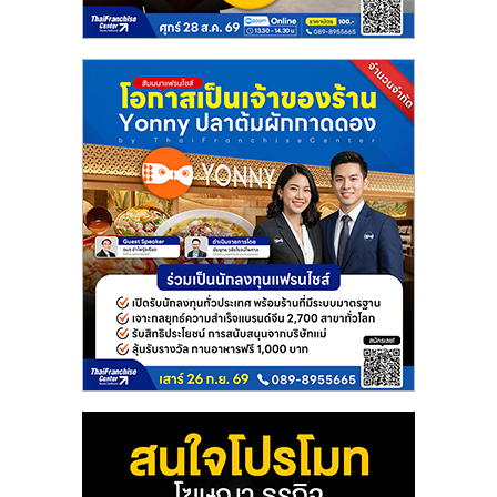
แฟ
รน
ไชส์
แฟ
รน
ไชส์
ขาย
หน้า
บ้าน