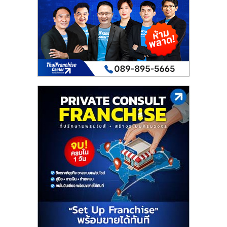
เปิด
ร้าน
ปรึกษา
ฟรี,
บริการ
พัฒนา
ระบบ
แฟ