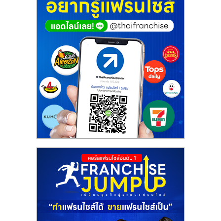
ศูนย์
รวม
แฟ
รน
ไชส์
พร้อม
ทำเล
สำหรับ