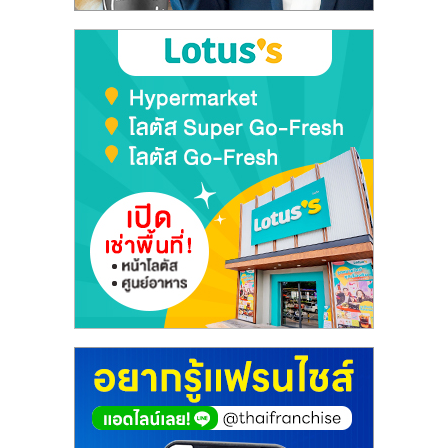
ลงทุน
และ
ขยาย
สา
ขา
แฟ
รน
ไชส์,