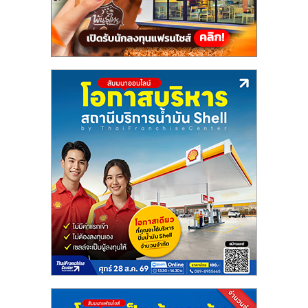
แฟ
รน
ไชส์,
รวม
แฟ
รน
ไชส์
ขาย