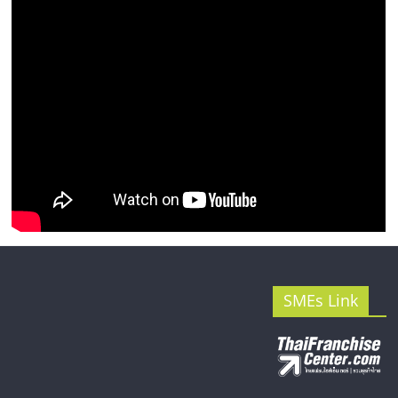
รน
ไชส์"
SMEs Link