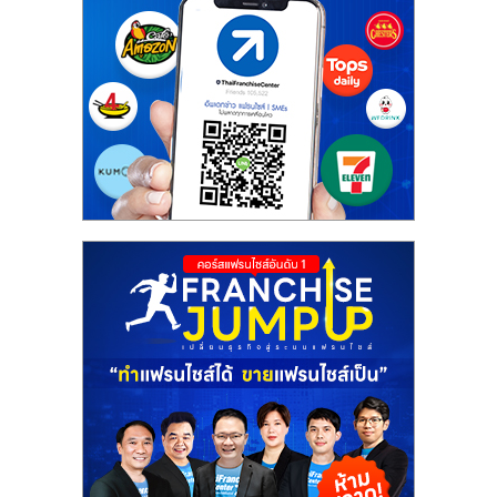
ศูนย์
รวม
แฟ
รน
ไชส์
พร้อม
ทำเล
สำหรับ