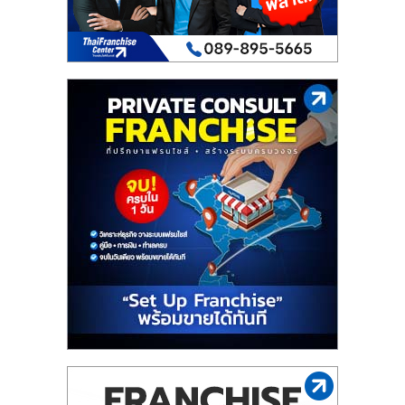
เปิด
ร้าน
ปรึกษา
ฟรี,
บริการ
พัฒนา
ระบบ
แฟ