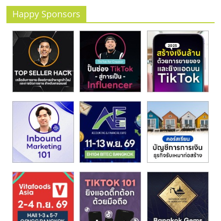
รน
Happy Sponsors
ไชส์
ขาย
หน้า
บ้าน
ลงทุน
น้อย
คืน
ทุน
ไว,
ที่
ปรึกษา
การ
ลงทุน
และ
ขยาย
สา
ขา
แฟ