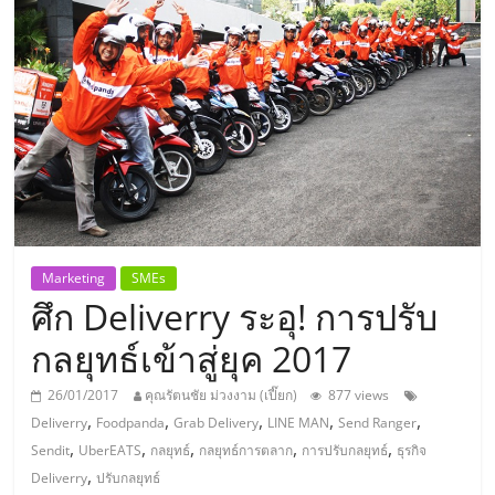
แห่ง
ประเทศไทย,
ThaiSMEsCenter,
รวม
ธุรกิจ
Marketing
SMEs
ศึก Deliverry ระอุ! การปรับ
เอ
กลยุทธ์เข้าสู่ยุค 2017
ส
26/01/2017
คุณรัตนชัย ม่วงงาม (เปี๊ยก)
877 views
,
,
,
,
,
Deliverry
Foodpanda
Grab Delivery
LINE MAN
Send Ranger
เอ็
,
,
,
,
,
Sendit
UberEATS
กลยุทธ์
กลยุทธ์การตลาก
การปรับกลยุทธ์
ธุรกิจ
,
Deliverry
ปรับกลยุทธ์