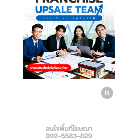
รน
ไชส์"
"ศูนย์
รวม
ข้อมูล
ธุรกิจ
SME
แห่ง
ประเทศไทย,
ThaiSMEsCenter,
รวม
ธุรกิจ
เอ
ส
เอ็
มอี