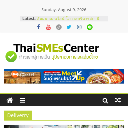
Skip
Sunday, August 9, 2026
to
content
Latest:
สัมมนาออนไลน์ โอกาสบริหารสถานี
บริการน้ำมัน Shell
สัมมนาลงทุน แฟรนไชส์ยอนนี่
ThaiFranchise Meet Up จับคู่แฟรน
ไชส์ ครั้งที่ 8
ร้านเครื่องเสียงคุณภาพสูง พร้อม
"ศูนย์
โซลูชันระบบภาพและเสียง
บริษัท Cybersecurity ในไทยที่ไหนดี?
วิธีเลือกผู้ให้บริการให้คุ้มค่าและตอบ
รวม
โจทย์ธุรกิจ
อยากหาเงินทุน เพิ่มสภาพคล่องให้ธุรกิจ
เริ่มยังไงให้ผ่านฉลุย
ข้อมูล
ธุรกิจ
SME
Deliverry