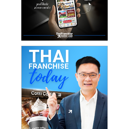
ลงทุน
น้อย
คืน
ทุน
ไว,
ที่
ปรึกษา
การ