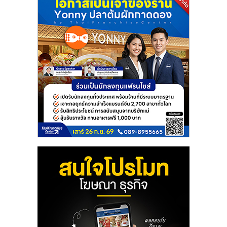
แฟ
รน
ไชส์
แฟ
รน
ไชส์
ขาย
หน้า
บ้าน