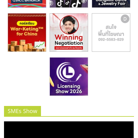
รน
ไชส์,
ศูนย์
รวม
แฟ
รน
ไชส์
พร้อม
ทำเล
สำหรับ
เปิด
ร้าน
ปรึกษา
ฟรี,
บริการ
SMEs Show
พัฒนา
ระบบ
แฟ