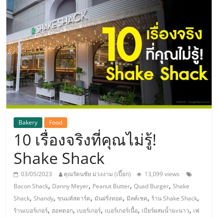
แห่ง
ประเทศไทย,
ThaiSMEsCenter,
รวม
ธุรกิจ
Bakery
Food
10 เรื่องจริงที่คุณไม่รู้!
เอ
Shake Shack
ส
03/05/2023
คุณรัตนชัย ม่วงงาม (เปี๊ยก)
13,099 views
,
,
,
,
Bacon Shack
Danny Meyer
Peanut Butter
Quad Burger
Shake
เอ็
,
,
,
,
,
,
Shack
Shandy
ขนมคัสตาร์ด
มันฝรั่งทอด
มิลค์เชค
ร้าน Shake Shack
,
,
,
,
,
ร้านเบอร์เกอร์
ฮอทดอก
เบอร์เกอร์
เบอร์เกอร์เนื้อ
เบียร์ผสมน้ำมะนาว
เฟ