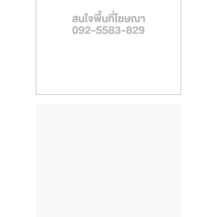
ไทย,
SMEs,
แฟ
รน
ไชส์,
ที่
ปรึกษา
แฟ
รน
ไชส์,
รวม
แฟ
รน
ไชส์
ขาย
แฟ
รน
ไชส์
แฟ