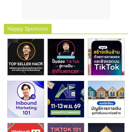
รน
ไชส์
ขาย
หน้า
Happy Sponsors
บ้าน
ลงทุน
น้อย
คืน
ทุน
ไว,
ที่
ปรึกษา
การ
ลงทุน
และ
ขยาย
สา
ขา
แฟ