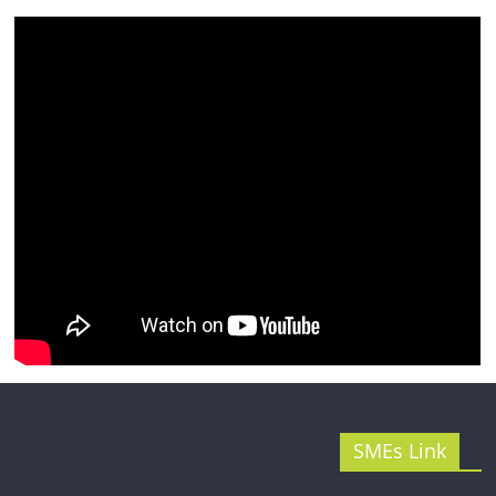
รน
ไชส์"
SMEs Link