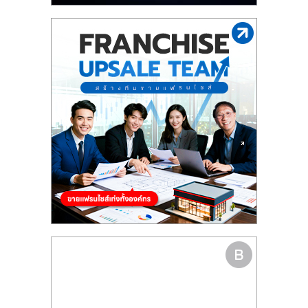
รน
ไชส์"
"ศูนย์
รวม
ข้อมูล
ธุรกิจ
SME
แห่ง
ประเทศไทย,
ThaiSMEsCenter,
รวม
ธุรกิจ
เอ
ส
เอ็
มอี