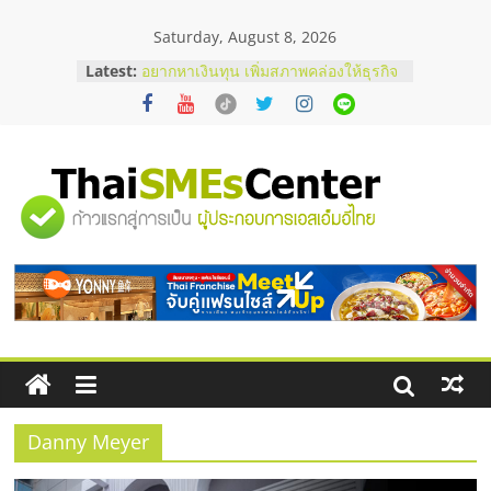
Skip
Saturday, August 8, 2026
to
content
Latest:
อยากหาเงินทุน เพิ่มสภาพคล่องให้ธุรกิจ
เริ่มยังไงให้ผ่านฉลุย
สัมมนาออนไลน์ โอกาสบริหารสถานี
บริการน้ำมัน Shell
สัมมนาลงทุน แฟรนไชส์ยอนนี่
ThaiFranchise Meet Up จับคู่แฟรน
"ศูนย์
ไชส์ ครั้งที่ 8
ร้านเครื่องเสียงคุณภาพสูง พร้อม
โซลูชันระบบภาพและเสียง
รวม
บริษัท Cybersecurity ในไทยที่ไหนดี?
วิธีเลือกผู้ให้บริการให้คุ้มค่าและตอบ
โจทย์ธุรกิจ
ข้อมูล
ธุรกิจ
SME
Danny Meyer