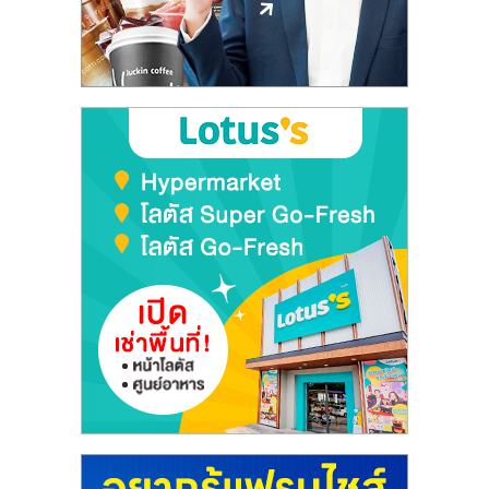
ลงทุน
และ
ขยาย
สา
ขา
แฟ
รน
ไชส์,