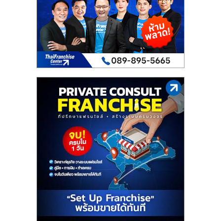
เปิด
ร้าน
ปรึกษา
ฟรี,
บริการ
พัฒนา
ระบบ
แฟ