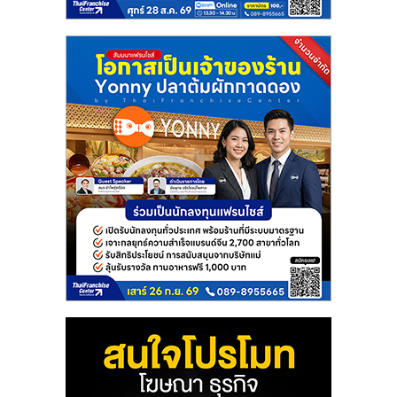
แฟ
รน
ไชส์
แฟ
รน
ไชส์
ขาย
หน้า
บ้าน