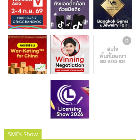
รน
ไชส์,
ศูนย์
รวม
แฟ
รน
ไชส์
พร้อม
ทำเล
สำหรับ
เปิด
ร้าน
ปรึกษา
ฟรี,
บริการ
พัฒนา
ระบบ
แฟ
SMEs Show