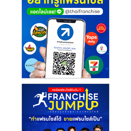
ศูนย์
รวม
แฟ
รน
ไชส์
พร้อม
ทำเล
สำหรับ