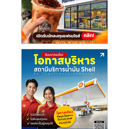
แฟ
รน
ไชส์,
รวม
แฟ
รน
ไชส์
ขาย