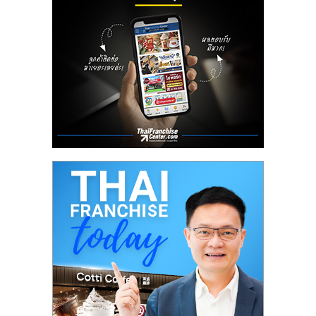
ลงทุน
น้อย
คืน
ทุน
ไว,
ที่
ปรึกษา
การ