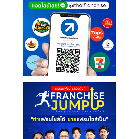
ศูนย์
รวม
แฟ
รน
ไชส์
พร้อม
ทำเล
สำหรับ