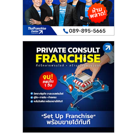
เปิด
ร้าน
ปรึกษา
ฟรี,
บริการ
พัฒนา
ระบบ
แฟ