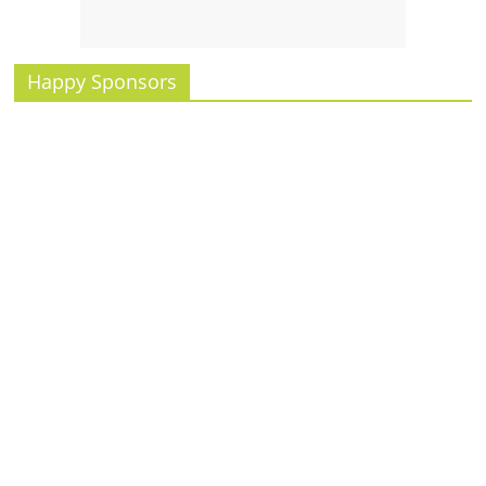
รน
ไชส์
ขาย
Happy Sponsors
หน้า
บ้าน
ลงทุน
น้อย
คืน
ทุน
ไว,
ที่
ปรึกษา
การ
ลงทุน
และ
ขยาย
สา
ขา
แฟ