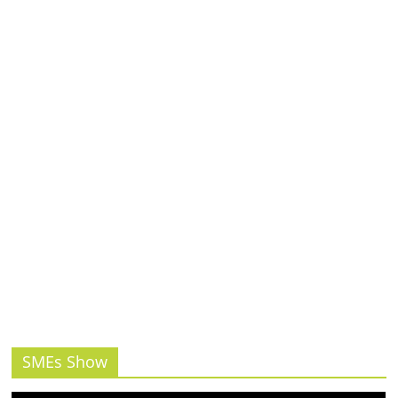
รน
ไชส์,
ศูนย์
รวม
แฟ
รน
ไชส์
พร้อม
ทำเล
สำหรับ
เปิด
ร้าน
ปรึกษา
ฟรี,
บริการ
พัฒนา
ระบบ
SMEs Show
แฟ