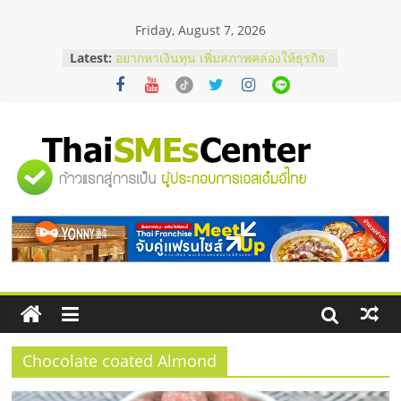
Skip
Friday, August 7, 2026
to
content
Latest:
อยากหาเงินทุน เพิ่มสภาพคล่องให้ธุรกิจ
เริ่มยังไงให้ผ่านฉลุย
สัมมนาออนไลน์ โอกาสบริหารสถานี
บริการน้ำมัน Shell
สัมมนาลงทุน แฟรนไชส์ยอนนี่
ThaiFranchise Meet Up จับคู่แฟรน
"ศูนย์
ไชส์ ครั้งที่ 8
ร้านเครื่องเสียงคุณภาพสูง พร้อม
โซลูชันระบบภาพและเสียง
รวม
บริษัท Cybersecurity ในไทยที่ไหนดี?
วิธีเลือกผู้ให้บริการให้คุ้มค่าและตอบ
โจทย์ธุรกิจ
ข้อมูล
ธุรกิจ
SME
Chocolate coated Almond