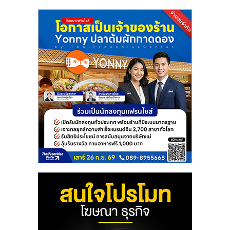
แฟ
รน
ไชส์
แฟ
รน
ไชส์
ขาย
หน้า
บ้าน