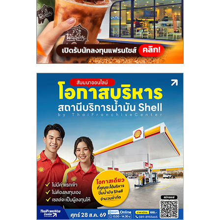
แฟ
รน
ไชส์,
รวม
แฟ
รน
ไชส์
ขาย