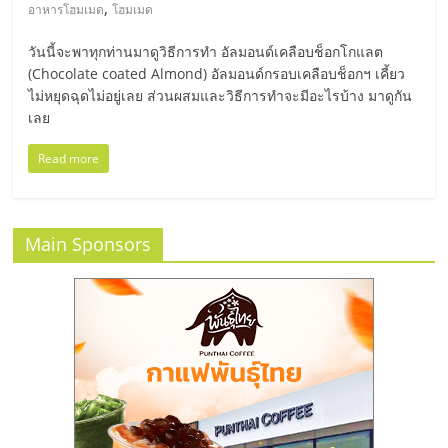
มอี
,
อาหารโฮมเมด
โฮมเมด
วันนี้จะพาทุกท่านมาดูวิธีการทำ อัลมอนด์เคลือบช็อกโกแลต
ไทย,
(Chocolate coated Almond) อัลมอนด์กรอบเคลือบช็อกฯ เคี้ยว
ไม่หยุดฉุดไม่อยู่เลย ส่วนผสมและวิธีการทำจะมีอะไรบ้าง มาดูกัน
SMEs,
เลย
Read more
แฟ
รน
Main Sponsors
ไชส์,
ที่
ปรึกษา