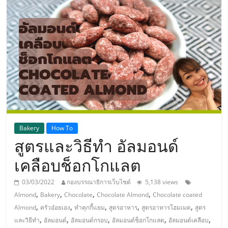
แห่ง
ประเทศไทย,
ThaiSMEsCenter,
รวม
ธุรกิจ
Bakery
How To
สูตรและวิธีทำ อัลมอนด์
เอ
เคลือบช็อกโกแลต
ส
03/03/2022
กองบรรณาธิการเว็บไซต์
5,138 views
,
,
,
,
Almond
Bakery
Chocolate
Chocolate Almond
Chocolate coated
เอ็
,
,
,
,
,
Almond
ครัวอ๋อยเอง
ทำคุกกี้แยม
สูตรอาหาร
สูตรอาหารโฮมเมด
สูตร
,
,
,
,
,
และวิธีทำ
อัลมอนด์
อัลมอนด์กรอบ
อัลมอนด์ช็อกโกแลต
อัลมอนด์เคลือบ