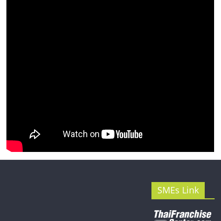
รน
ไชส์"
SMEs Link