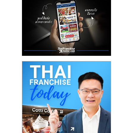
ลงทุน
น้อย
คืน
ทุน
ไว,
ที่
ปรึกษา
การ