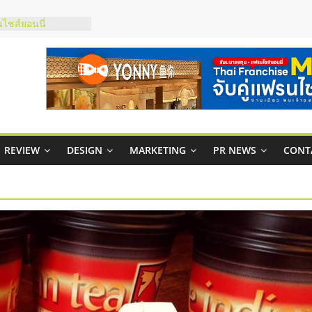
กาสบริหารสถานี
ไชส์ยอนนี่
et Up จับคู่แฟรน
ณภาพสูง พร้อม
ละเสียง
ty ในไทยที่ไหนดี?
รให้คุ้มค่าและตอบ
มสภาพคล่องให้ธุรกิจ
REVIEW
DESIGN
MARKETING
PR NEWS
CONT
ย