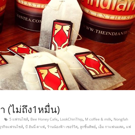
,
(ไม่ถึง1หมื่น)
,
,
,
,
5 แฟรนไชส์
Bee Honey Cafe
LookChinThip
M coffee & milk
Nongfah
,
,
,
,
,
ธุรกิจแฟรนไชส์
บี ฮันนี่ คาเฟ่
ร้านน้องฟ้า เซอร์วิส
ลูกชิ้นทิพย์
เอ็ม กาแฟนมสด
แฟ