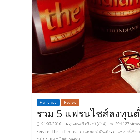
ประเทศไทย,
ThaiSMEsCenter
รวม
ธุรกิจ
เอ
ส
เอ็
Franchise
Review
รวม 5 แฟรนไชส์ลงทุนต่ำ 
มอี
04/05/2016
คุณมนตรี ศรีวงษ์ (อ๊อฟ)
204,127 views
,
,
,
,
Service
The Indian Tea
กาแฟสด ชาอินเดีย
กาแฟเปอร์เซีย
,
รนไชส์
แฟรนไชส์น่าลงทุน