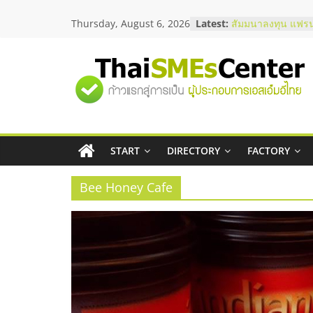
Skip
สัมมนาออนไลน์ โอ
Thursday, August 6, 2026
Latest:
บริการน้ำมัน Shell
to
สัมมนาลงทุน แฟรน
content
ThaiFranchise Me
ไชส์ ครั้งที่ 8
"ศูนย์
ร้านเครื่องเสียงคุ
โซลูชันระบบภาพแ
บริษัท Cybersecuri
รวม
วิธีเลือกผู้ให้บริกา
โจทย์ธุรกิจ
อยากหาเงินทุน เพิ่
START
DIRECTORY
FACTORY
ข้อมูล
เริ่มยังไงให้ผ่านฉลุ
Bee Honey Cafe
ธุรกิจ
SME
แห่ง