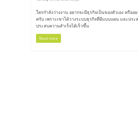
ไทย,
SMEs,
ใครกำลังว่างงาน อยากจะมีธุรกิจเป็นของตัวเอง หรืออย
ครับ เพราะเขาได้วางระบบธุรกิจที่มีแบบแผน และประสบ
ประสบความสำเร็จได้เร็วขึ้น
แฟ
Read more
รน
ไชส์,
ที่
ปรึกษา
แฟ
รน