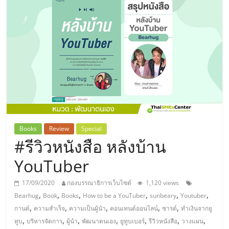
แห่ง
ประเทศไทย,
ThaiSMEsCenter,
รวม
ธุรกิจ
Books
Review
Special
#รีวิวหนังสือ หลังบ้าน
เอ
YouTuber
ส
17/09/2020
กองบรรณาธิการเว็บไซต์
1,120 views
,
,
,
,
,
,
Bearhug
Book
Books
How to be a YouTuber
sunbeary
Youtuber
เอ็
,
,
,
,
,
กานต์
ความสำเร็จ
ความเป็นผู้นำ
คอนเทนต์ออนไลน์
ซารต์
ทำเงินจากยู
,
,
,
,
,
,
,
ทูบ
บริหารจัดการ
ผู้นำ
พัฒนาตนเอง
ยูทูบเบอร์
รีวิวหนังสือ
วางแผน