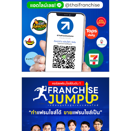
ศูนย์
รวม
แฟ
รน
ไชส์
พร้อม
ทำเล
สำหรับ