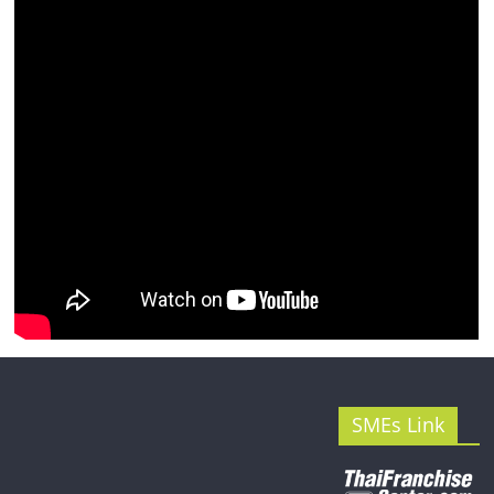
รน
ไชส์"
SMEs Link