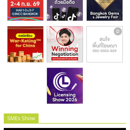
รน
ไชส์,
ศูนย์
รวม
แฟ
รน
ไชส์
พร้อม
ทำเล
สำหรับ
เปิด
ร้าน
ปรึกษา
ฟรี,
บริการ
พัฒนา
ระบบ
SMEs Show
แฟ