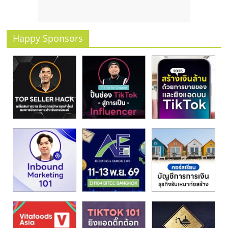
รน
ไชส์
ขาย
Happy Sponsors
หน้า
บ้าน
ลงทุน
น้อย
คืน
ทุน
ไว,
ที่
ปรึกษา
การ
ลงทุน
และ
ขยาย
สา
ขา
แฟ