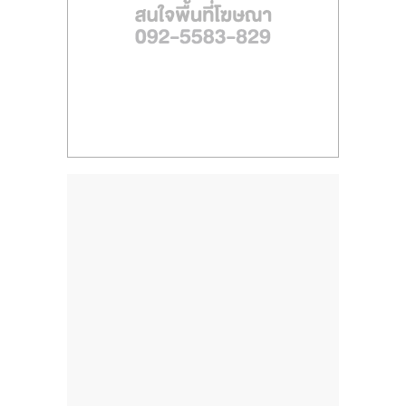
ไทย,
SMEs,
แฟ
รน
ไชส์,
ที่
ปรึกษา
แฟ
รน
ไชส์,
รวม
แฟ
รน
ไชส์
ขาย
แฟ
รน
ไชส์
แฟ