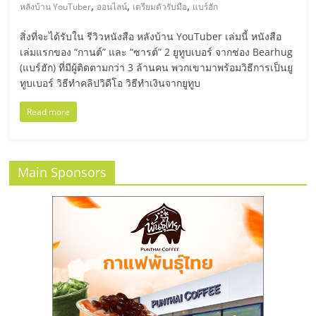
มอี
,
,
,
หลังบ้าน YouTuber
ออนไลน์
เตรียมตัวรับมือ
แบร์ฮัก
สิ่งที่จะได้รับใน รีวิวหนังสือ หลังบ้าน YouTuber เล่มนี้ หนังสือ
ไทย,
เล่มแรกของ “กานต์” และ “ซารต์” 2 ยูทูบเบอร์ จากช่อง Bearhug
(แบร์ฮัก) ที่มีผู้ติดตามกว่า 3 ล้านคน พวกเขามาพร้อมวิธีการเป็นยู
SMEs,
ทูบเบอร์ วิธีทำคลิปวิดีโอ วิธีทำเงินจากยูทูบ
Read more
แฟ
รน
Main Sponsors
ไชส์,
ที่
ปรึกษา