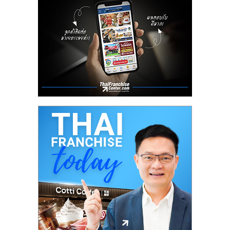
ลงทุน
น้อย
คืน
ทุน
ไว,
ที่
ปรึกษา
การ