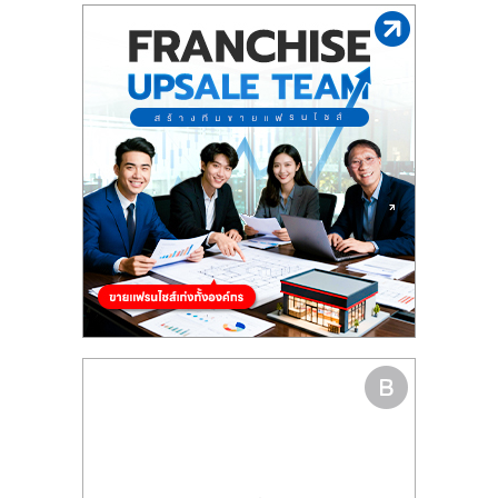
รน
ไชส์"
"ศูนย์
รวม
ข้อมูล
ธุรกิจ
SME
แห่ง
ประเทศไทย,
ThaiSMEsCenter,
รวม
ธุรกิจ
เอ
ส
เอ็
มอี