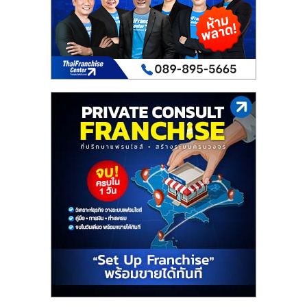
เปิด
ร้าน
ปรึกษา
ฟรี,
บริการ
พัฒนา
ระบบ
แฟ