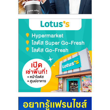
ลงทุน
และ
ขยาย
สา
ขา
แฟ
รน
ไชส์,