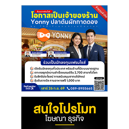
แฟ
รน
ไชส์
แฟ
รน
ไชส์
ขาย
หน้า
บ้าน