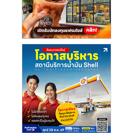
แฟ
รน
ไชส์,
รวม
แฟ
รน
ไชส์
ขาย