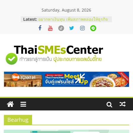
Skip
Saturday, August 8, 2026
to
บริษัท Cybersecurity ในไทยที่ไหนดี?
content
Latest:
วิธีเลือกผู้ให้บริการให้คุ้มค่าและตอบ
โจทย์ธุรกิจ
อยากหาเงินทุน เพิ่มสภาพคล่องให้ธุรกิจ
เริ่มยังไงให้ผ่านฉลุย
สัมมนาออนไลน์ โอกาสบริหารสถานี
บริการน้ำมัน Shell
"ศูนย์
สัมมนาลงทุน แฟรนไชส์ยอนนี่
ThaiFranchise Meet Up จับคู่แฟรน
ไชส์ ครั้งที่ 8
รวม
ร้านเครื่องเสียงคุณภาพสูง พร้อม
โซลูชันระบบภาพและเสียง
ข้อมูล
ธุรกิจ
SME
Bearhug