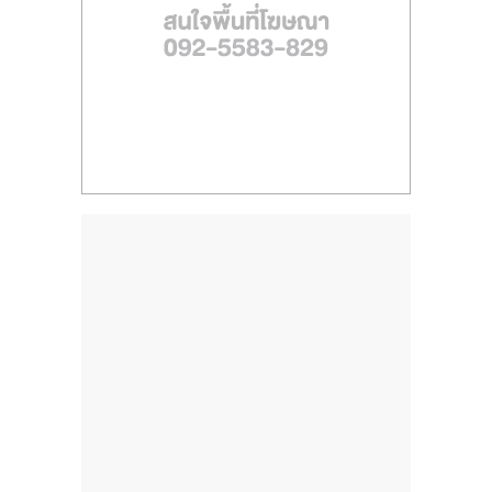
ไทย,
SMEs,
แฟ
รน
ไชส์,
ที่
ปรึกษา
แฟ
รน
ไชส์,
รวม
แฟ
รน
ไชส์
ขาย
แฟ
รน
ไชส์
แฟ