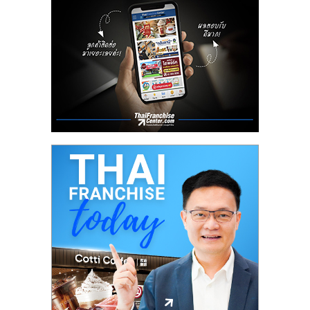
ลงทุน
น้อย
คืน
ทุน
ไว,
ที่
ปรึกษา
การ