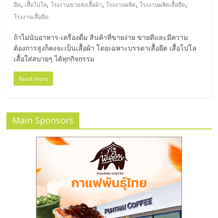
มอี
,
,
,
,
,
ยืด
เสื้อโปโล
โรงงานขายส่งเสื้อผ้า
โรงงานผลิต
โรงงานผลิตเสื้อยืด
โรงงานเสื้อยืด
ไทย,
ถ้าไม่นับอาหาร-เครื่องดื่ม สินค้าที่ขายง่าย ขายดีและมีความ
ต้องการสูงก็คงจะเป็นเสื้อผ้า โดยเฉพาะบรรดาเสื้อยืด เสื้อโปโล
SMEs,
เสื้อใส่สบายๆ ได้ทุกกิจกรรม
แฟ
Read more
รน
Main Sponsors
ไชส์,
ที่
ปรึกษา