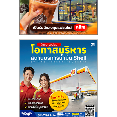
แฟ
รน
ไชส์,
รวม
แฟ
รน
ไชส์
ขาย