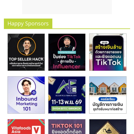
รน
ไชส์
ขาย
Happy Sponsors
หน้า
บ้าน
ลงทุน
น้อย
คืน
ทุน
ไว,
ที่
ปรึกษา
การ
ลงทุน
และ
ขยาย
สา
ขา
แฟ