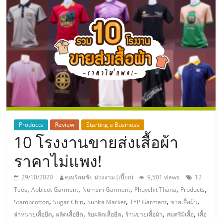
แห่ง
ประเทศไทย,
ThaiSMEsCenter,
รวม
ธุรกิจ
Products
Review
Starting a Business
10 โรงงานขายส่งเสื้อผ้า
เอ
ราคาไม่แพง!
ส
29/10/2020
คุณรัตนชัย ม่วงงาม (เปี๊ยก)
9,501 views
12
,
,
,
,
,
Tees
Apbicot Garment
Numsiri Garment
Phuychit Thana
Products
เอ็
,
,
,
,
,
Stampcotton
Sugar Chin
Sunita Market
TYP Garment
ขายเสื้อผ้า
,
,
,
,
,
จำหน่ายเสื้อยืด
ผลิตเสื้อยืด
รับผลิตเสื้อยืด
ร้านขายเสื้อผ้า
สมศรีมีเสื้อ
เสื้อ