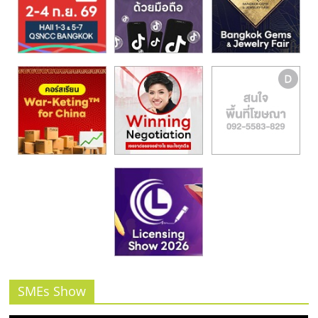
รน
ไชส์,
ศูนย์
รวม
แฟ
รน
ไชส์
พร้อม
ทำเล
สำหรับ
เปิด
ร้าน
ปรึกษา
ฟรี,
บริการ
พัฒนา
ระบบ
SMEs Show
แฟ