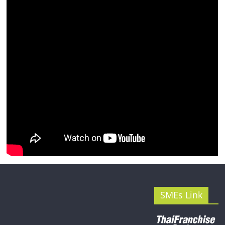
รน
ไชส์"
SMEs Link