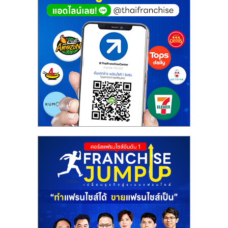
ศูนย์
รวม
แฟ
รน
ไชส์
พร้อม
ทำเล
สำหรับ