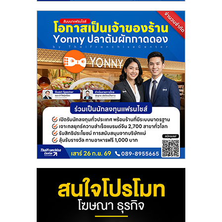
แฟ
รน
ไชส์
แฟ
รน
ไชส์
ขาย
หน้า
บ้าน