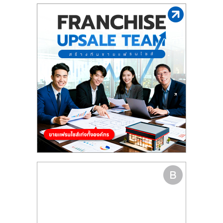
รน
ไชส์"
"ศูนย์
รวม
ข้อมูล
ธุรกิจ
SME
แห่ง
ประเทศไทย,
ThaiSMEsCenter,
รวม
ธุรกิจ
เอ
ส
เอ็
มอี