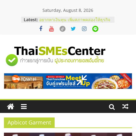
Skip
Saturday, August 8, 2026
to
content
บริษัท Cybersecurity ในไทยที่ไหนดี?
Latest:
วิธีเลือกผู้ให้บริการให้คุ้มค่าและตอบ
โจทย์ธุรกิจ
อยากหาเงินทุน เพิ่มสภาพคล่องให้ธุรกิจ
เริ่มยังไงให้ผ่านฉลุย
สัมมนาออนไลน์ โอกาสบริหารสถานี
"ศูนย์
บริการน้ำมัน Shell
สัมมนาลงทุน แฟรนไชส์ยอนนี่
ThaiFranchise Meet Up จับคู่แฟรน
รวม
ไชส์ ครั้งที่ 8
ร้านเครื่องเสียงคุณภาพสูง พร้อม
โซลูชันระบบภาพและเสียง
ข้อมูล
ธุรกิจ
SME
Apbicot Garment