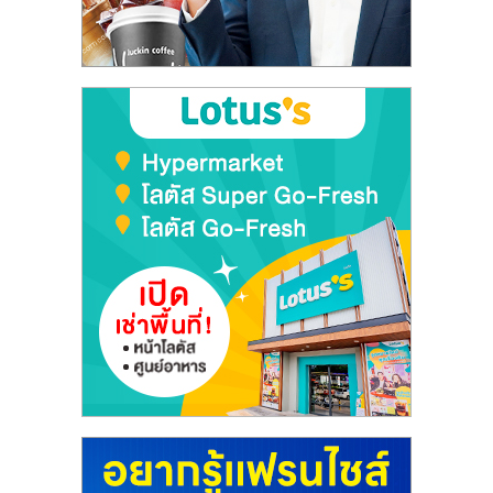
ลงทุน
และ
ขยาย
สา
ขา
แฟ
รน
ไชส์,