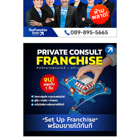
เปิด
ร้าน
ปรึกษา
ฟรี,
บริการ
พัฒนา
ระบบ
แฟ