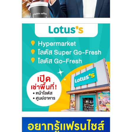
ลงทุน
และ
ขยาย
สา
ขา
แฟ
รน
ไชส์,