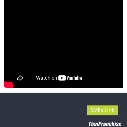
รน
ไชส์"
SMEs Link