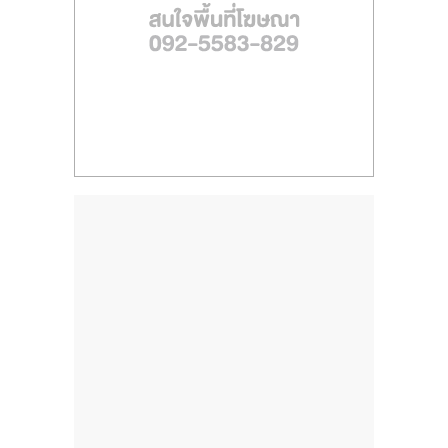
ไทย,
SMEs,
แฟ
รน
ไชส์,
ที่
ปรึกษา
แฟ
รน
ไชส์,
รวม
แฟ
รน
ไชส์
ขาย
แฟ
รน
ไชส์
แฟ