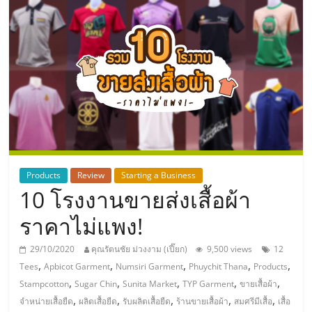
แห่ง
ประเทศไทย,
ThaiSMEsCenter,
รวม
ธุรกิจ
Products
Review
Starting a Business
10 โรงงานขายส่งเสื้อผ้า
เอ
ราคาไม่แพง!
ส
29/10/2020
คุณรัตนชัย ม่วงงาม (เปี๊ยก)
9,500 views
12
,
,
,
,
,
Tees
Apbicot Garment
Numsiri Garment
Phuychit Thana
Products
เอ็
,
,
,
,
,
Stampcotton
Sugar Chin
Sunita Market
TYP Garment
ขายเสื้อผ้า
,
,
,
,
,
จำหน่ายเสื้อยืด
ผลิตเสื้อยืด
รับผลิตเสื้อยืด
ร้านขายเสื้อผ้า
สมศรีมีเสื้อ
เสื้อ