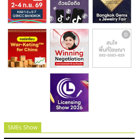
รน
ไชส์,
ศูนย์
รวม
แฟ
รน
ไชส์
พร้อม
ทำเล
สำหรับ
เปิด
ร้าน
ปรึกษา
ฟรี,
บริการ
พัฒนา
ระบบ
SMEs Show
แฟ