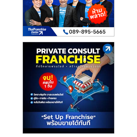
เปิด
ร้าน
ปรึกษา
ฟรี,
บริการ
พัฒนา
ระบบ
แฟ