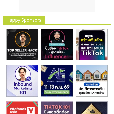
รน
ไชส์
ขาย
Happy Sponsors
หน้า
บ้าน
ลงทุน
น้อย
คืน
ทุน
ไว,
ที่
ปรึกษา
การ
ลงทุน
และ
ขยาย
สา
ขา
แฟ