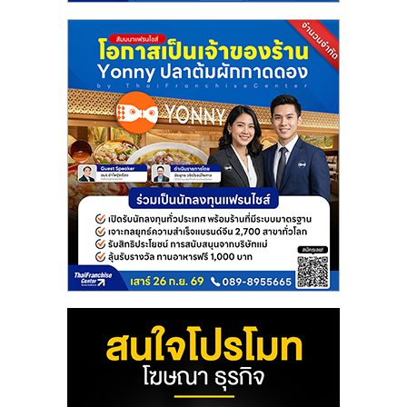
แฟ
รน
ไชส์
แฟ
รน
ไชส์
ขาย
หน้า
บ้าน