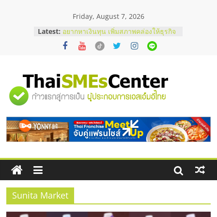
Skip
Friday, August 7, 2026
to
content
Latest:
อยากหาเงินทุน เพิ่มสภาพคล่องให้ธุรกิจ
เริ่มยังไงให้ผ่านฉลุย
สัมมนาออนไลน์ โอกาสบริหารสถานี
บริการน้ำมัน Shell
สัมมนาลงทุน แฟรนไชส์ยอนนี่
ThaiFranchise Meet Up จับคู่แฟรน
"ศูนย์
ไชส์ ครั้งที่ 8
ร้านเครื่องเสียงคุณภาพสูง พร้อม
โซลูชันระบบภาพและเสียง
รวม
บริษัท Cybersecurity ในไทยที่ไหนดี?
วิธีเลือกผู้ให้บริการให้คุ้มค่าและตอบ
โจทย์ธุรกิจ
ข้อมูล
ธุรกิจ
SME
Sunita Market