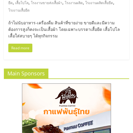
มอี
,
,
,
,
,
ยืด
เสื้อโปโล
โรงงานขายส่งเสื้อผ้า
โรงงานผลิต
โรงงานผลิตเสื้อยืด
โรงงานเสื้อยืด
ไทย,
ถ้าไม่นับอาหาร-เครื่องดื่ม สินค้าที่ขายง่าย ขายดีและมีความ
ต้องการสูงก็คงจะเป็นเสื้อผ้า โดยเฉพาะบรรดาเสื้อยืด เสื้อโปโล
SMEs,
เสื้อใส่สบายๆ ได้ทุกกิจกรรม
แฟ
Read more
รน
Main Sponsors
ไชส์,
ที่
ปรึกษา