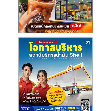
แฟ
รน
ไชส์,
รวม
แฟ
รน
ไชส์
ขาย