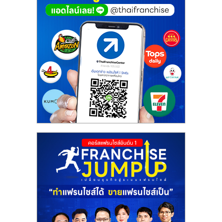
ศูนย์
รวม
แฟ
รน
ไชส์
พร้อม
ทำเล
สำหรับ