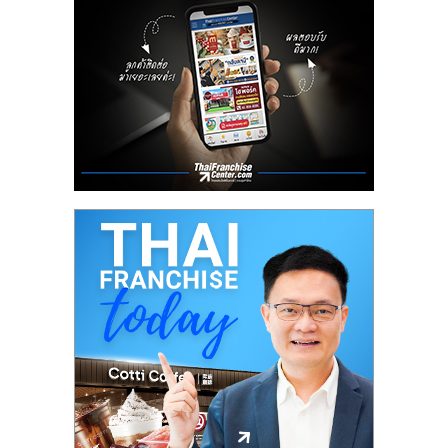
ลงทุน
น้อย
คืน
ทุน
ไว,
ที่
ปรึกษา
การ