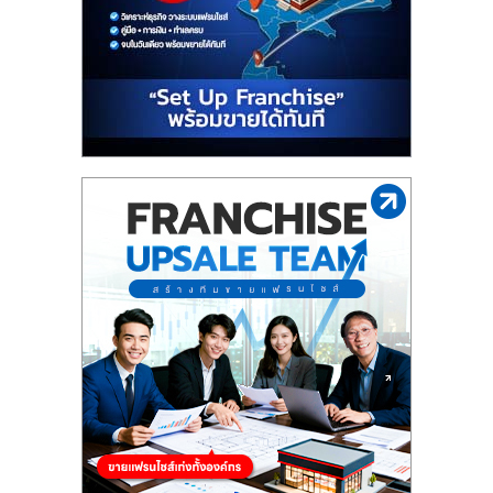
รน
ไชส์"
"ศูนย์
รวม
ข้อมูล
ธุรกิจ
SME
แห่ง
ประเทศไทย,
ThaiSMEsCenter,
รวม
ธุรกิจ
เอ
ส
เอ็
มอี