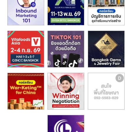
รน
ไชส์,
ศูนย์
รวม
แฟ
รน
ไชส์
พร้อม
ทำเล
สำหรับ
เปิด
ร้าน
ปรึกษา
ฟรี,
บริการ
พัฒนา
ระบบ
แฟ