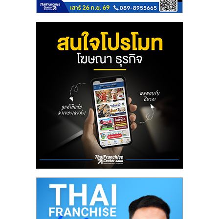
ลงทุน
น้อย
คืน
ทุน
ไว,
ที่
ปรึกษา
การ