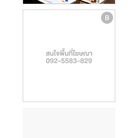
ไทย,
SMEs,
แฟ
รน
ไชส์,
ที่
ปรึกษา
แฟ
รน
ไชส์,
รวม
แฟ
รน
ไชส์
ขาย
แฟ
รน
ไชส์
แฟ