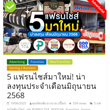
แห่ง
ประเทศไทย,
ThaiSMEsCenter,
รวม
ธุรกิจ
Advertising
Franchise
New Franchise
Starting a Business
เอ
5 แฟรนไชส์มาใหม่! น่า
ส
ลงทุนประจำเดือนมิถุนายน
2568
เอ็
19/06/2025
คุณรัตนชัย ม่วงงาม (เปี๊ยก)
559 views
5 แฟ
,
,
,
,
,
รนไชส์มาใหม่
alls BUBBLE TEA
BOOCHA
Franchise
Japang