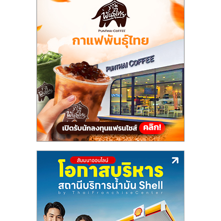
แฟ
รน
ไชส์,
รวม
แฟ
รน
ไชส์
ขาย