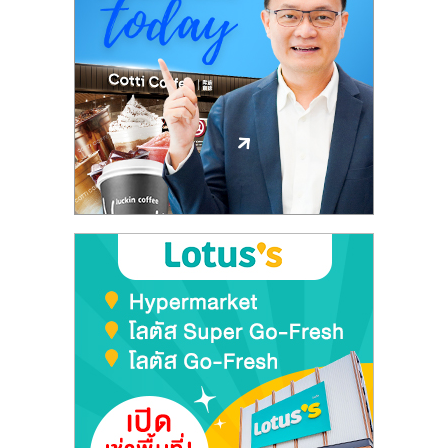
ลงทุน
และ
ขยาย
สา
ขา
แฟ
รน
ไชส์,