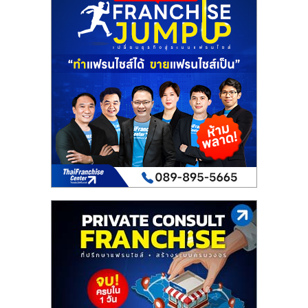
เปิด
ร้าน
ปรึกษา
ฟรี,
บริการ
พัฒนา
ระบบ
แฟ