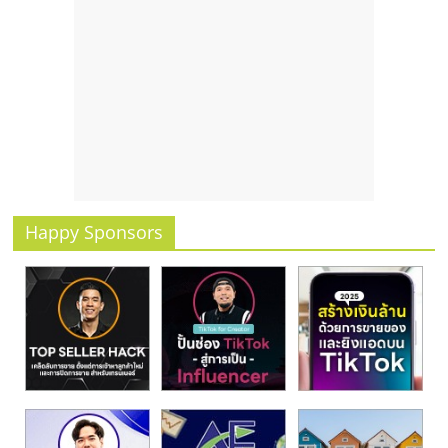
รน
ไชส์
ขาย
หน้า
บ้าน
ลงทุน
น้อย
คืน
ทุน
ไว,
Happy Sponsors
ที่
ปรึกษา
การ
ลงทุน
และ
ขยาย
สา
ขา
แฟ