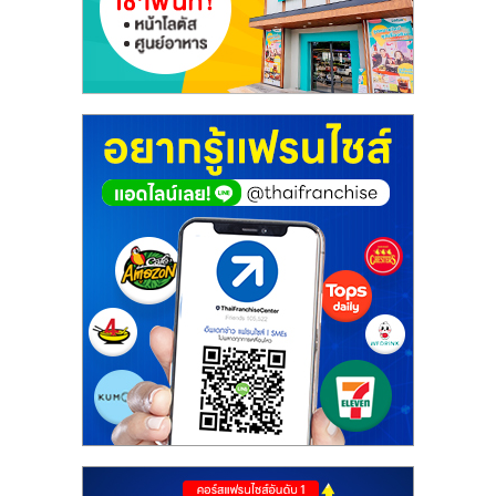
ศูนย์
รวม
แฟ
รน
ไชส์
พร้อม
ทำเล
สำหรับ