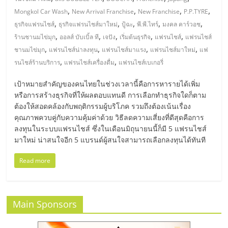
มอี
,
,
,
,
Mongkol Car Wash
New Arrival Franchise
New Franchise
P.P.TYRE
,
,
,
,
,
ธุรกิจแฟรนไชส์
ธุรกิจแฟรนไชส์มาใหม่
ปู้ฉะ
พี.พี.ไทร์
มงคล คาร์วอช
ไทย,
,
,
,
,
,
ร้านชานมไข่มุก
ออลส์ บับเบิ้ล ที
เจปัง
เริ่มต้นธุรกิจ
แฟรนไชส์
แฟรนไชส์
,
,
,
,
ชานมไข่มุก
แฟรนไชส์น่าลงทุน
แฟรนไชส์มาแรง
แฟรนไชส์มาใหม่
แฟ
SMEs,
,
,
รนไชส์ร้านบริการ
แฟรนไชส์เครื่องดื่ม
แฟรนไชส์เบเกอรี่
แฟ
เป้าหมายสำคัญของคนไทยในช่วงเวลานี้คือการหารายได้เพิ่ม
หรือการสร้างธุรกิจที่ให้ผลตอบแทนดี การเลือกทำธุรกิจใดก็ตาม
ต้องให้สอดคล้องกับพฤติกรรมผู้บริโภค รวมถึงต้องเน้นเรื่อง
รน
คุณภาพควบคู่กับความคุ้มค่าด้วย วิธีลดความเสี่ยงที่ดีสุดคือการ
ลงทุนในระบบแฟรนไชส์ ซึ่งในเดือนมิถุนายนนี้ก็มี 5 แฟรนไชส์
ไชส์,
มาใหม่ น่าสนใจอีก 5 แบรนด์ผู้สนใจสามารถเลือกลงทุนได้ทันที
Read more
ที่
ปรึกษา
Main Sponsors