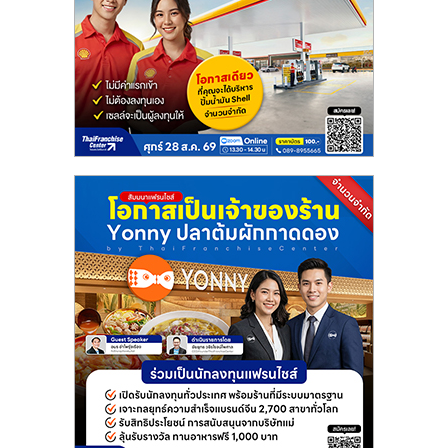
แฟ
รน
ไชส์
แฟ
รน
ไชส์
ขาย
หน้า
บ้าน