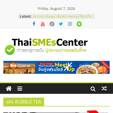
Skip
Friday, August 7, 2026
to
บริษัท Cybersecurity ในไทยที่ไหนดี?
content
Latest:
วิธีเลือกผู้ให้บริการให้คุ้มค่าและตอบ
โจทย์ธุรกิจ
อยากหาเงินทุน เพิ่มสภาพคล่องให้ธุรกิจ
เริ่มยังไงให้ผ่านฉลุย
สัมมนาออนไลน์ โอกาสบริหารสถานี
บริการน้ำมัน Shell
"ศูนย์
สัมมนาลงทุน แฟรนไชส์ยอนนี่
ThaiFranchise Meet Up จับคู่แฟรน
ไชส์ ครั้งที่ 8
รวม
ร้านเครื่องเสียงคุณภาพสูง พร้อม
โซลูชันระบบภาพและเสียง
ข้อมูล
ธุรกิจ
SME
alls BUBBLE TEA