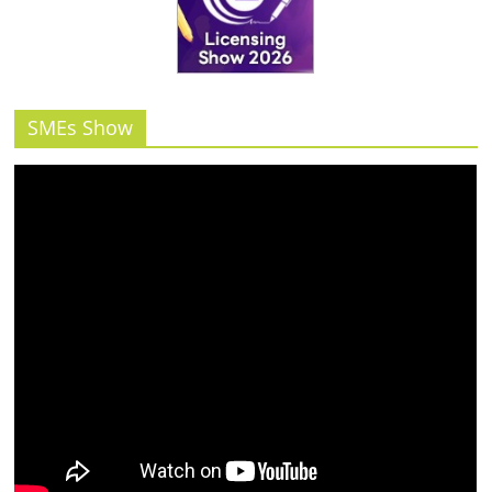
รน
ไชส์"
SMEs Show