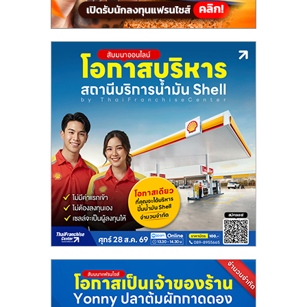
เปิด
ร้าน
ปรึกษา
ฟรี,
บริการ
พัฒนา
ระบบ
แฟ