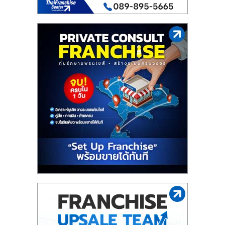
รน
ไชส์"