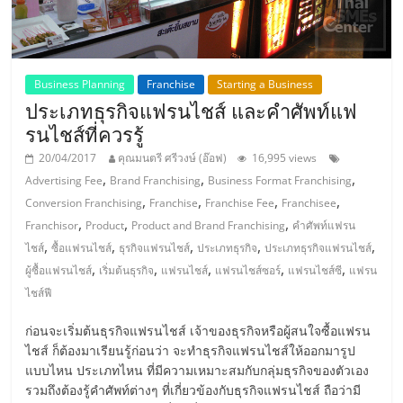
ลงทุน
และ
Business Planning
Franchise
Starting a Business
ประเภทธุรกิจแฟรนไชส์ และคำศัพท์แฟ
ขยาย
รนไชส์ที่ควรรู้
20/04/2017
คุณมนตรี ศรีวงษ์ (อ๊อฟ)
16,995 views
สา
,
,
,
Advertising Fee
Brand Franchising
Business Format Franchising
,
,
,
,
Conversion Franchising
Franchise
Franchise Fee
Franchisee
ขา
,
,
,
Franchisor
Product
Product and Brand Franchising
คำศัพท์แฟรน
,
,
,
,
,
ไชส์
ซื้อแฟรนไชส์
ธุรกิจแฟรนไชส์
ประเภทธุรกิจ
ประเภทธุรกิจแฟรนไชส์
แฟ
,
,
,
,
,
ผู้ซื้อแฟรนไชส์
เริ่มต้นธุรกิจ
แฟรนไชส์
แฟรนไชส์ซอร์
แฟรนไชส์ซี
แฟรน
ไชส์ฟี
รน
ก่อนจะเริ่มต้นธุรกิจแฟรนไชส์ เจ้าของธุรกิจหรือผู้สนใจซื้อแฟรน
ไชส์ ก็ต้องมาเรียนรู้ก่อนว่า จะทำธุรกิจแฟรนไชส์ให้ออกมารูป
ไชส์,
แบบไหน ประเภทไหน ที่มีความเหมาะสมกับกลุ่มธุรกิจของตัวเอง
รวมถึงต้องรู้คำศัพท์ต่างๆ ที่เกี่ยวข้องกับธุรกิจแฟรนไชส์ ถือว่ามี