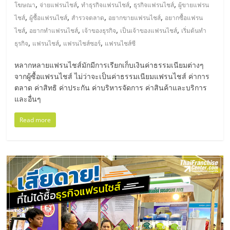
มอี
,
,
,
,
โฆษณา
จ่ายแฟรนไชส์
ทำธุรกิจแฟรนไชส์
ธุรกิจแฟรนไชส์
ผู้ขายแฟรน
,
,
,
,
ไชส์
ผู้ซื้อแฟรนไชส์
สำรวจตลาด
อยากขายแฟรนไชส์
อยากซื้อแฟรน
ไทย,
,
,
,
,
ไชส์
อยากทำแฟรนไชส์
เจ้าของธุรกิจ
เป็นเจ้าของแฟรนไชส์
เริ่มต้นทำ
,
,
,
ธุรกิจ
แฟรนไชส์
แฟรนไชส์ซอร์
แฟรนไชส์ซี
SMEs,
หลากหลายแฟรนไชส์มักมีการเรียกเก็บเงินค่าธรรมเนียมต่างๆ
จากผู้ซื้อแฟรนไชส์ ไม่ว่าจะเป็นค่าธรรมเนียมแฟรนไชส์ ค่าการ
แฟ
ตลาด ค่าสิทธิ ค่าประกัน ค่าบริหารจัดการ ค่าสินค้าและบริการ
และอื่นๆ
รน
Read more
ไชส์,
ที่
ปรึกษา