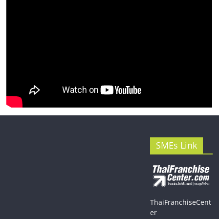
SMEs Link
ThaiFranchiseCent
er