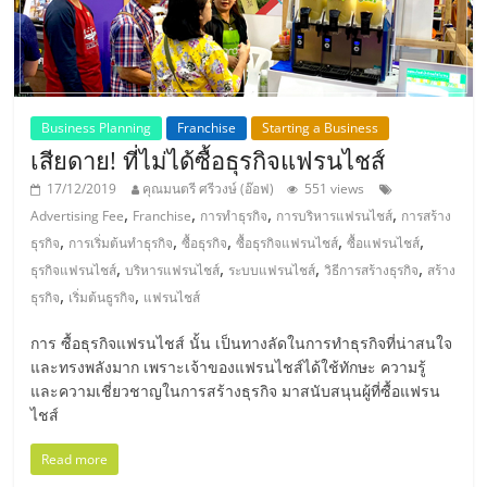
แฟ
รน
ไชส์,
Business Planning
Franchise
Starting a Business
เสียดาย! ที่ไม่ได้ซื้อธุรกิจแฟรนไชส์
รวม
17/12/2019
คุณมนตรี ศรีวงษ์ (อ๊อฟ)
551 views
,
,
,
,
Advertising Fee
Franchise
การทำธุรกิจ
การบริหารแฟรนไชส์
การสร้าง
แฟ
,
,
,
,
,
ธุรกิจ
การเริ่มต้นทำธุรกิจ
ซื้อธุรกิจ
ซื้อธุรกิจแฟรนไชส์
ซื้อแฟรนไชส์
,
,
,
,
ธุรกิจแฟรนไชส์
บริหารแฟรนไชส์
ระบบแฟรนไชส์
วิธีการสร้างธุรกิจ
สร้าง
รน
,
,
ธุรกิจ
เริ่มต้นธูรกิจ
แฟรนไชส์
การ ซื้อธุรกิจแฟรนไชส์ นั้น เป็นทางลัดในการทำธุรกิจที่น่าสนใจ
ไชส์
และทรงพลังมาก เพราะเจ้าของแฟรนไชส์ได้ใช้ทักษะ ความรู้
และความเชี่ยวชาญในการสร้างธุรกิจ มาสนับสนุนผู้ที่ซื้อแฟรน
ขาย
ไชส์
Read more