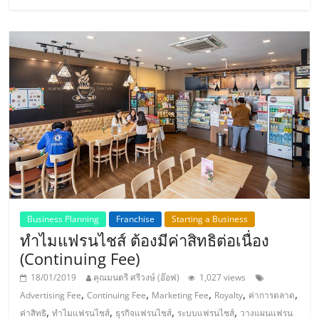
แฟ
รน
ไชส์
แฟ
รน
ไชส์
Business Planning
Franchise
Starting a Business
ขาย
ทำไมแฟรนไชส์ ต้องมีค่าสิทธิต่อเนื่อง
(Continuing Fee)
หน้า
18/01/2019
คุณมนตรี ศรีวงษ์ (อ๊อฟ)
1,027 views
,
,
,
,
,
Advertising Fee
Continuing Fee
Marketing Fee
Royalty
ค่าการตลาด
บ้าน
,
,
,
,
ค่าสิทธิ
ทำไมแฟรนไชส์
ธุรกิจแฟรนไชส์
ระบบแฟรนไชส์
วางแผนแฟรน