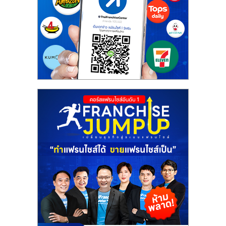
รน
ไชส์,
ศูนย์
รวม
แฟ
รน
ไชส์
พร้อม
ทำเล
สำหรับ
เปิด
ร้าน
ปรึกษา
ฟรี,
บริการ
พัฒนา
ระบบ
แฟ