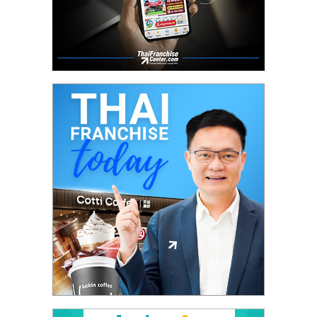
ไทย,
SMEs,
แฟ
รน
ไชส์,
ที่
ปรึกษา
แฟ
รน
ไชส์,
รวม
แฟ
รน
ไชส์
ขาย
แฟ
รน
ไชส์
แฟ