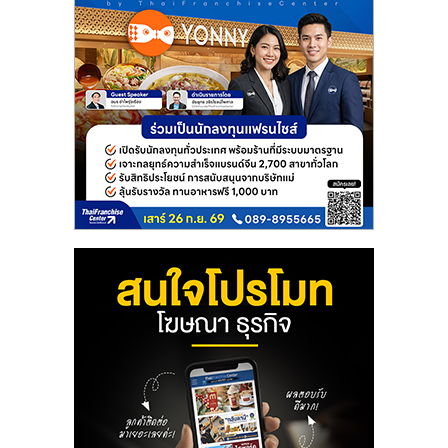
รน
ไชส์"
"ศูนย์
รวม
ข้อมูล
ธุรกิจ
SME
แห่ง
ประเทศไทย,
ThaiSMEsCenter,
รวม
ธุรกิจ
เอ
ส
เอ็
มอี