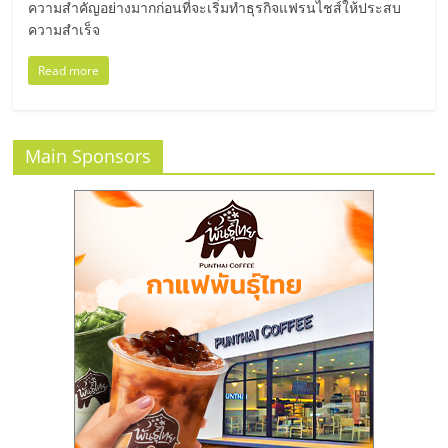
ความสำคัญอย่างมากก่อนที่จะเริ่มทำธุรกิจแฟรนไชส์ให้ประสบ
ศูนย์
ความสำเร็จ
รวม
Read more
แฟ
Main Sponsors
รน
ไชส์
พร้อม
ทำเล
สำหรับ