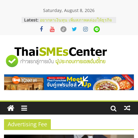
Skip
Saturday, August 8, 2026
to
content
Latest:
อยากหาเงินทุน เพิ่มสภาพคล่องให้ธุรกิจ
เริ่มยังไงให้ผ่านฉลุย
สัมมนาออนไลน์ โอกาสบริหารสถานี
บริการน้ำมัน Shell
สัมมนาลงทุน แฟรนไชส์ยอนนี่
ThaiFranchise Meet Up จับคู่แฟรน
"ศูนย์
ไชส์ ครั้งที่ 8
ร้านเครื่องเสียงคุณภาพสูง พร้อม
โซลูชันระบบภาพและเสียง
รวม
บริษัท Cybersecurity ในไทยที่ไหนดี?
วิธีเลือกผู้ให้บริการให้คุ้มค่าและตอบ
โจทย์ธุรกิจ
ข้อมูล
ธุรกิจ
SME
Advertising Fee