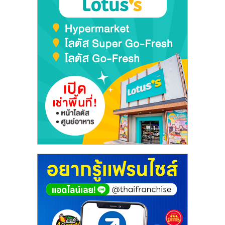
รน
ไชส์
ขาย
หน้า
บ้าน
ลงทุน
น้อย
คืน
ทุน
ไว,
ที่
ปรึกษา
การ
ลงทุน
และ
ขยาย
สา
ขา
แฟ