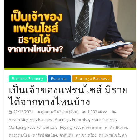
แห่ง
ประเทศไทย,
ThaiSMEsCenter,
รวม
ธุรกิจ
Business Planning
Franchise
Starting a Business
เป็นเจ้าของแฟรนไชส์ มีราย
เอ
ได้จากทางไหนบ้าง
ส
27/12/2021
คุณมนตรี ศรีวงษ์ (อ๊อฟ)
1,933 views
,
,
,
,
Advertising Fee
Business Planning
Franchise
Franchise Fee
เอ็
,
,
,
,
,
Marketing Fee
Point of sale
Royalty Fee
ค่าการตลาด
ค่าดำเนินการ
,
,
,
,
,
ค่าธรรมเนียม
ค่าสิทธิต่อเนื่อง
ค่าสินค้า
ค่าเช่าเครื่อง
ค่าแฟรนไชส์
ค่า