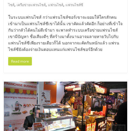
,
,
,
ไชส์
เครือข่ายแฟรนไชส์
แฟรนไชส์
แฟรนไชส์ซี
ลงทุน
ในระบบแฟรนไชส์ กว่าแฟรนไชส์ซอร์เขาจะยอมให้ใครสักคน
เข้ามาเป็นแฟรนไชส์ซีเขาได้นั้น เขาคัดแล้วคัดอีก ก็อย่างที่เข้าใจ
น้อย
กันว่ากลัวได้คนไม่ดีเข้ามา จะพาลทำระบบเครือข่ายแฟรนไชส์
เขามีปัญหา ชื่อเสียงดีๆ ที่สร้างมาตั้งนานอาจมลายหายวับไปกับ
คืน
แฟรนไชส์ซีเพียงรายเดียวก็ได้ นอกจากจะคัดกันหนักแล้ว แฟรน
ไชส์ซียังต้องจ่ายเงินตอบแทนแก่แฟรนไชส์ซอร์อีกด้วย
ทุน
Read more
ไว,
ที่
ปรึกษา
การ