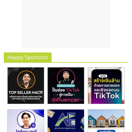
รน
ไชส์
ขาย
หน้า
บ้าน
ลงทุน
น้อย
คืน
Happy Sponsors
ทุน
ไว,
ที่
ปรึกษา
การ
ลงทุน
และ
ขยาย
สา
ขา
แฟ