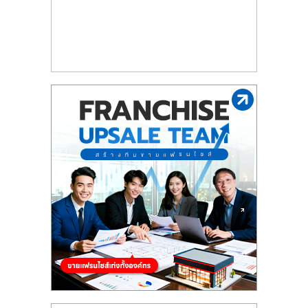
รน
ไชส์"
"ศูนย์
รวม
ข้อมูล
ธุรกิจ
SME
แห่ง
ประเทศไทย,
ThaiSMEsCenter,
รวม
ธุรกิจ
เอ
ส
เอ็
มอี