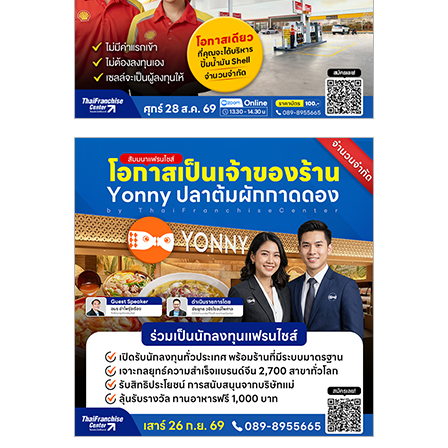
แฟ
รน
ไชส์
แฟ
รน
ไชส์
ขาย
หน้า
บ้าน