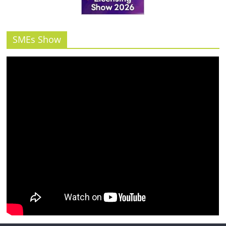
รน
ไชส์"
SMEs Show