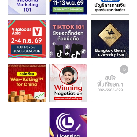
รน
ไชส์,
ศูนย์
รวม
แฟ
รน
ไชส์
พร้อม
ทำเล
สำหรับ
เปิด
ร้าน
ปรึกษา
ฟรี,
บริการ
พัฒนา
ระบบ
แฟ