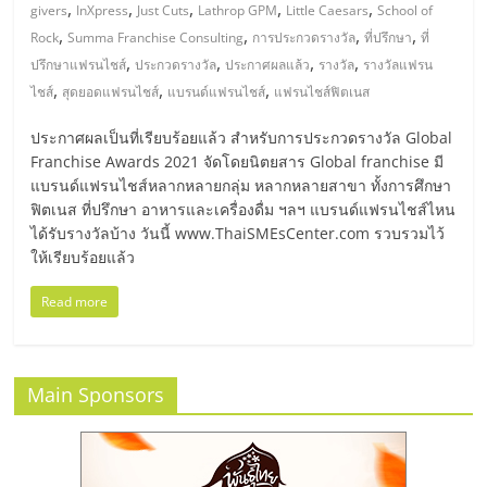
มอี
,
,
,
,
,
givers
InXpress
Just Cuts
Lathrop GPM
Little Caesars
School of
,
,
,
,
Rock
Summa Franchise Consulting
การประกวดรางวัล
ที่ปรึกษา
ที่
ไทย,
,
,
,
,
ปรึกษาแฟรนไชส์
ประกวดรางวัล
ประกาศผลแล้ว
รางวัล
รางวัลแฟรน
,
,
,
ไชส์
สุดยอดแฟรนไชส์
แบรนด์แฟรนไชส์
แฟรนไชส์ฟิตเนส
SMEs,
ประกาศผลเป็นที่เรียบร้อยแล้ว สำหรับการประกวดรางวัล Global
Franchise Awards 2021 จัดโดยนิตยสาร Global franchise มี
แฟ
แบรนด์แฟรนไชส์หลากหลายกลุ่ม หลากหลายสาขา ทั้งการศึกษา
ฟิตเนส ที่ปรึกษา อาหารและเครื่องดื่ม ฯลฯ แบรนด์แฟรนไชส์ไหน
ได้รับรางวัลบ้าง วันนี้ www.ThaiSMEsCenter.com รวบรวมไว้
รน
ให้เรียบร้อยแล้ว
ไชส์,
Read more
ที่
Main Sponsors
ปรึกษา