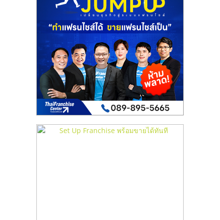
เปิด
ร้าน
ปรึกษา
ฟรี,
บริการ
พัฒนา
ระบบ
แฟ