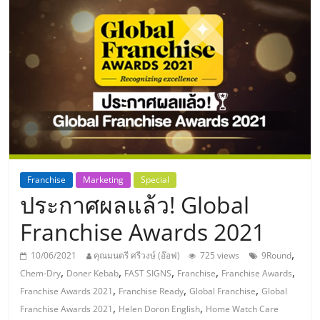
แห่ง
ประเทศไทย,
ThaiSMEsCenter,
รวม
ธุรกิจ
Franchise
Marketing
Special
ประกาศผลแล้ว! Global
เอ
Franchise Awards 2021
ส
,
10/06/2021
คุณมนตรี ศรีวงษ์ (อ๊อฟ)
725 views
9Round
,
,
,
,
,
Chem-Dry
Doner Kebab
FAST SIGNS
Franchise
Franchise Awards
เอ็
,
,
,
Franchise Awards 2021
Franchise Ready
Global Franchise
Global
,
,
Franchise Awards 2021
Helen Doron English
Home Watch Care