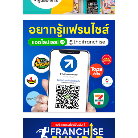
ศูนย์
รวม
แฟ
รน
ไชส์
พร้อม
ทำเล
สำหรับ