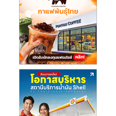
แฟ
รน
ไชส์,
รวม
แฟ
รน
ไชส์
ขาย