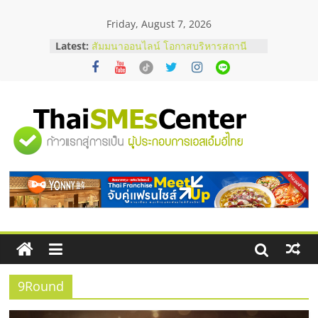
Skip
Friday, August 7, 2026
to
content
Latest:
สัมมนาออนไลน์ โอกาสบริหารสถานี
บริการน้ำมัน Shell
สัมมนาลงทุน แฟรนไชส์ยอนนี่
ThaiFranchise Meet Up จับคู่แฟรน
ไชส์ ครั้งที่ 8
ร้านเครื่องเสียงคุณภาพสูง พร้อม
"ศูนย์
โซลูชันระบบภาพและเสียง
บริษัท Cybersecurity ในไทยที่ไหนดี?
วิธีเลือกผู้ให้บริการให้คุ้มค่าและตอบ
รวม
โจทย์ธุรกิจ
อยากหาเงินทุน เพิ่มสภาพคล่องให้ธุรกิจ
เริ่มยังไงให้ผ่านฉลุย
ข้อมูล
ธุรกิจ
SME
9Round