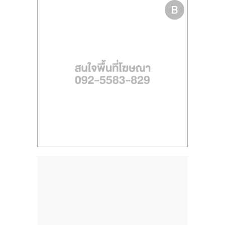
ไทย,
SMEs,
แฟ
รน
ไชส์,
ที่
ปรึกษา
แฟ
รน
ไชส์,
รวม
แฟ
รน
ไชส์
ขาย
แฟ
รน
ไชส์
แฟ