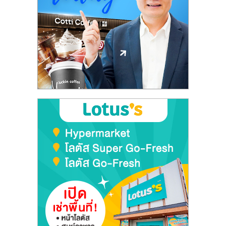
ลงทุน
และ
ขยาย
สา
ขา
แฟ
รน
ไชส์,