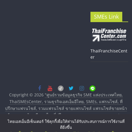
SMEs Link
ThaiFranchiseCent
er
Copyright © 2026
"ศูนย์รวมข้อมูลธุรกิจ SME แห่งประเทศไทย,
ThaiSMEsCenter, รวมธุรกิจเอสเอ็มอีไทย, SMEs, แฟรนไชส์, ที่
ปรึกษาแฟรนไชส์, รวมแฟรนไชส์ ขายแฟรนไชส์ แฟรนไชส์ขายหน้า
บ้าน ลงทุนน้อย คืนทุนไว, ที่ปรึกษาการลงทุนและขยายสาขาแฟรน
ไทยเอสเอ็มอีเซ็นเตอร์ ใช้คุกกี้เพื่อให้ท่านได้รับประสบการณ์การใช้งานที่
ไชส์, ศูนย์รวมแฟรนไชส์ พร้อมทำเลสำหรับเปิดร้าน ปรึกษาฟรี,
ดียิ่งขึ้น
บริการพัฒนาระบบแฟรนไชส์"
. All rights reserved.