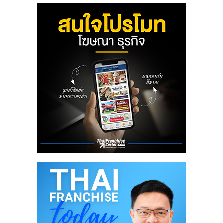
ลงทุน
น้อย
คืน
ทุน
ไว,
ที่
ปรึกษา
การ