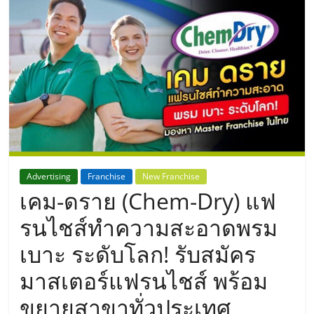
แห่ง
ประเทศไทย,
ThaiSMEsCenter,
รวม
ธุรกิจ
Advertising
Franchise
New Franchise
เคม-ดราย (Chem-Dry) แฟ
เอ
รนไชส์ทำความสะอาดพรม
ส
เบาะ ระดับโลก! รับสมัคร
มาสเตอร์แฟรนไชส์ พร้อม
เอ็
ขยายสาขาทั่วประเทศ