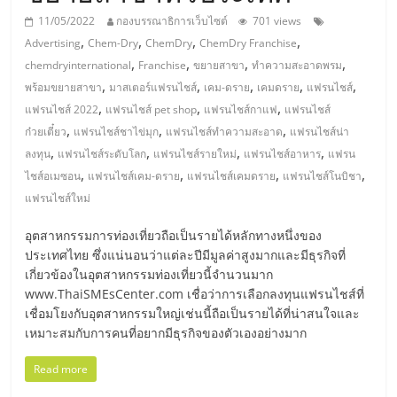
มอี
11/05/2022
กองบรรณาธิการเว็บไซต์
701 views
,
,
,
,
Advertising
Chem-Dry
ChemDry
ChemDry Franchise
ไทย,
,
,
,
,
chemdryinternational
Franchise
ขยายสาขา
ทำความสะอาดพรม
,
,
,
,
,
พร้อมขยายสาขา
มาสเตอร์แฟรนไชส์
เคม-ดราย
เคมดราย
แฟรนไชส์
SMEs,
,
,
,
แฟรนไชส์ 2022
แฟรนไชส์ pet shop
แฟรนไชส์กาแฟ
แฟรนไชส์
,
,
,
ก๋วยเตี๋ยว
แฟรนไชส์ชาไข่มุก
แฟรนไชส์ทำความสะอาด
แฟรนไชส์น่า
แฟ
,
,
,
,
ลงทุน
แฟรนไชส์ระดับโลก
แฟรนไชส์รายใหม่
แฟรนไชส์อาหาร
แฟรน
,
,
,
,
ไชส์อเมซอน
แฟรนไชส์เคม-ดราย
แฟรนไชส์เคมดราย
แฟรนไชส์โนบิชา
รน
แฟรนไชส์ใหม่
อุตสาหกรรมการท่องเที่ยวถือเป็นรายได้หลักทางหนึ่งของ
ไชส์,
ประเทศไทย ซึ่งแน่นอนว่าแต่ละปีมีมูลค่าสูงมากและมีธุรกิจที่
เกี่ยวข้องในอุตสาหกรรมท่องเที่ยวนี้จำนวนมาก
ที่
www.ThaiSMEsCenter.com เชื่อว่าการเลือกลงทุนแฟรนไชส์ที่
เชื่อมโยงกับอุตสาหกรรมใหญ่เช่นนี้ถือเป็นรายได้ที่น่าสนใจและ
เหมาะสมกับการคนที่อยากมีธุรกิจของตัวเองอย่างมาก
ปรึกษา
Read more