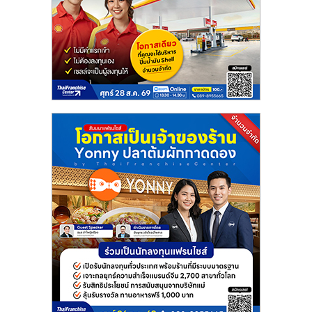
ลงทุน
และ
ขยาย
สา
ขา
แฟ
รน
ไชส์,