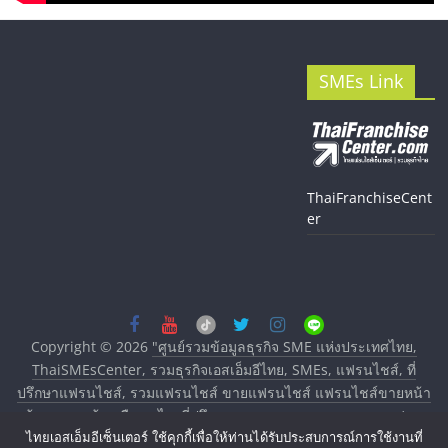
SMEs Link
ThaiFranchiseCent
er
Copyright © 2026
"ศูนย์รวมข้อมูลธุรกิจ SME แห่งประเทศไทย,
ThaiSMEsCenter, รวมธุรกิจเอสเอ็มอีไทย, SMEs, แฟรนไชส์, ที่
ปรึกษาแฟรนไชส์, รวมแฟรนไชส์ ขายแฟรนไชส์ แฟรนไชส์ขายหน้า
บ้าน ลงทุนน้อย คืนทุนไว, ที่ปรึกษาการลงทุนและขยายสาขาแฟรน
ไทยเอสเอ็มอีเซ็นเตอร์ ใช้คุกกี้เพื่อให้ท่านได้รับประสบการณ์การใช้งานที่
ไชส์, ศูนย์รวมแฟรนไชส์ พร้อมทำเลสำหรับเปิดร้าน ปรึกษาฟรี,