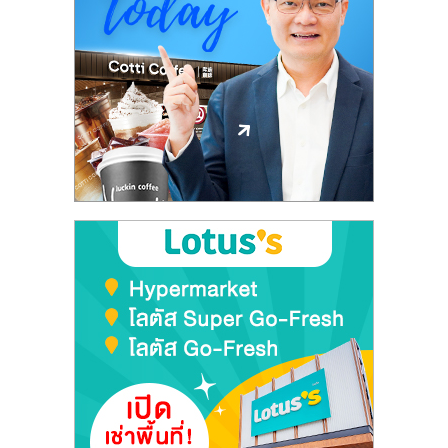
เปิด
ร้าน
ปรึกษา
ฟรี,
บริการ
พัฒนา
ระบบ
แฟ