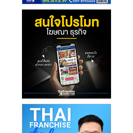
ศูนย์
รวม
แฟ
รน
ไชส์
พร้อม
ทำเล
สำหรับ