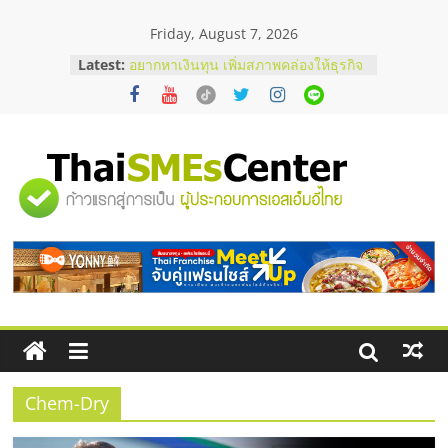
Skip
Friday, August 7, 2026
to
content
Latest:
อยากหาเงินทุน เพิ่มสภาพคล่องให้ธุรกิจ
เริ่มยังไงให้ผ่านฉลุย
สัมมนาออนไลน์ โอกาสบริหารสถานี
บริการน้ำมัน Shell
สัมมนาลงทุน แฟรนไชส์ยอนนี่
ThaiFranchise Meet Up จับคู่แฟรน
"ศูนย์
ไชส์ ครั้งที่ 8
ร้านเครื่องเสียงคุณภาพสูง พร้อม
โซลูชันระบบภาพและเสียง
รวม
บริษัท Cybersecurity ในไทยที่ไหนดี?
วิธีเลือกผู้ให้บริการให้คุ้มค่าและตอบ
โจทย์ธุรกิจ
ข้อมูล
ธุรกิจ
SME
Chem-Dry