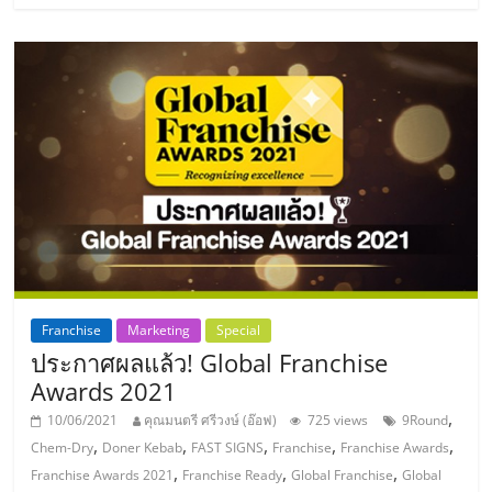
แฟ
รน
ไชส์,
รวม
แฟ
รน
Franchise
Marketing
Special
ไชส์
ประกาศผลแล้ว! Global Franchise
Awards 2021
ขาย
,
10/06/2021
คุณมนตรี ศรีวงษ์ (อ๊อฟ)
725 views
9Round
,
,
,
,
,
Chem-Dry
Doner Kebab
FAST SIGNS
Franchise
Franchise Awards
,
,
,
Franchise Awards 2021
Franchise Ready
Global Franchise
Global