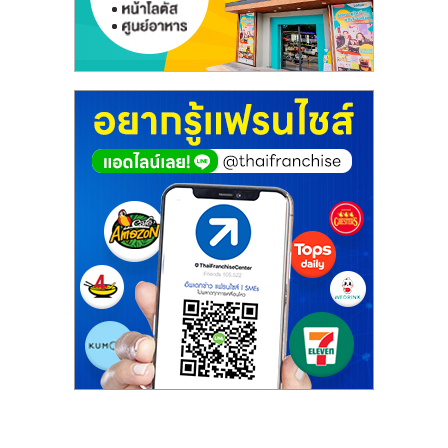
รน
ไชส์"
"ศูนย์
รวม
ข้อมูล
ธุรกิจ
SME
แห่ง
ประเทศไทย,
ThaiSMEsCenter,
รวม
ธุรกิจ
เอ
ส
เอ็
มอี