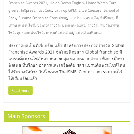
แฟ
,
,
Franchise Awards 2021
Helen Doron English
Home Watch Care
,
,
,
,
,
givers
InXpress
Just Cuts
Lathrop GPM
Little Caesars
School of
รน
,
,
,
,
Rock
Summa Franchise Consulting
การประกวดรางวัล
ที่ปรึกษา
ที่
,
,
,
,
ปรึกษาแฟรนไชส์
ประกวดรางวัล
ประกาศผลแล้ว
รางวัล
รางวัลแฟรน
ไชส์
,
,
,
ไชส์
สุดยอดแฟรนไชส์
แบรนด์แฟรนไชส์
แฟรนไชส์ฟิตเนส
แฟ
ประกาศผลเป็นที่เรียบร้อยแล้ว สำหรับการประกวดรางวัล Global
Franchise Awards 2021 จัดโดยนิตยสาร Global franchise มี
แบรนด์แฟรนไชส์หลากหลายกลุ่ม หลากหลายสาขา ทั้งการศึกษา
รน
ฟิตเนส ที่ปรึกษา อาหารและเครื่องดื่ม ฯลฯ แบรนด์แฟรนไชส์ไหน
ได้รับรางวัลบ้าง วันนี้ www.ThaiSMEsCenter.com รวบรวมไว้
ไชส์
ให้เรียบร้อยแล้ว
Read more
ขาย
หน้า
Main Sponsors
บ้าน