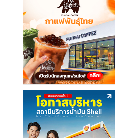
ลงทุน
น้อย
คืน
ทุน
ไว,
ที่
ปรึกษา
การ